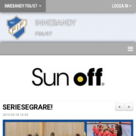
INNEBANDY F06/07
LOGGA IN
INNEBANDY
F06/07
HEM
NYHETER
TRUPPEN
MATCHER
SERIESEGRARE!
<
>
BILDGALLERI
2019-03-18 10:49
DOKUMENT