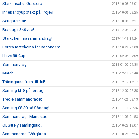
Stark insats i Grästorp
2018-10-08 06:01
Innebandyupptakt på Fröjevi
2018-10-06 08:25
Seriepremiär!
2018-10-06 08:21
Bra dag i Skövde!
2017-12-09 20:37
Starkt hemmasammandrag!
2017-11-19 19:24
Första matcherna för säsongen!
2016-10-22 20:03
Hovslätt Cup
2016-02-04 09:09
Sammandrag
2016-01-07 09:38
Match!
2015-12-14 20:40
Träningarna fram till Jul!
2015-12-12 18:17
Samling kl. 8 på lördag
2015-12-02 22:35
Tredje sammandraget
2015-11-26 08:13
Samling 08.30 på Söndag!
2015-11-10 21:36
Sammandrag i Mariestad
2015-11-03 21:53
OBS!!! Ny samlingstid!
2015-10-28 18:07
Sammandrag i Vårgårda
2015-10-26 07:56