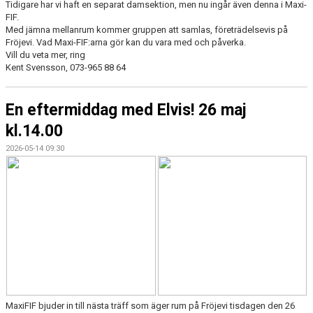
Tidigare har vi haft en separat damsektion, men nu ingår även denna i Maxi-
FIF.
Med jämna mellanrum kommer gruppen att samlas, företrädelsevis på
Fröjevi. Vad Maxi-FIF:arna gör kan du vara med och påverka.
Vill du veta mer, ring
Kent Svensson, 073-965 88 64
En eftermiddag med Elvis! 26 maj
kl.14.00
2026-05-14 09:30
MaxiFIF bjuder in till nästa träff som äger rum på Fröjevi tisdagen den 26