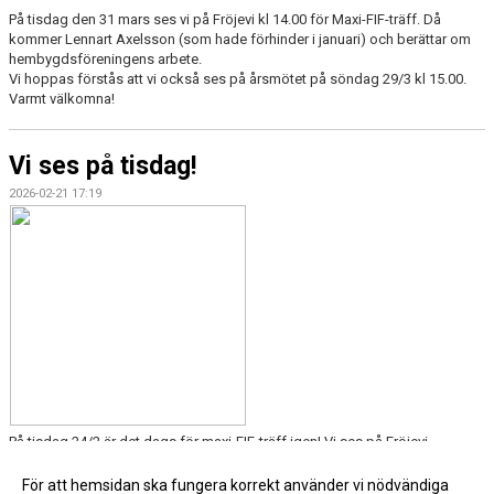
På tisdag den 31 mars ses vi på Fröjevi kl 14.00 för Maxi-FIF-träff. Då
kommer Lennart Axelsson (som hade förhinder i januari) och berättar om
hembygdsföreningens arbete.
Vi hoppas förstås att vi också ses på årsmötet på söndag 29/3 kl 15.00.
Varmt välkomna!
Vi ses på tisdag!
2026-02-21 17:19
På tisdag 24/2 är det dags för maxi-FIF-träff igen! Vi ses på Fröjevi
kl.14.00!
För att hemsidan ska fungera korrekt använder vi nödvändiga