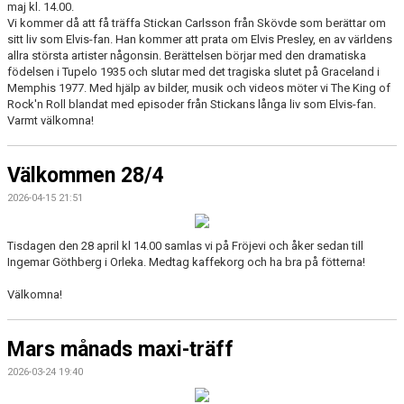
maj kl. 14.00.
Vi kommer då att få träffa Stickan Carlsson från Skövde som berättar om
sitt liv som Elvis-fan. Han kommer att prata om Elvis Presley, en av världens
allra största artister någonsin. Berättelsen börjar med den dramatiska
födelsen i Tupelo 1935 och slutar med det tragiska slutet på Graceland i
Memphis 1977. Med hjälp av bilder, musik och videos möter vi The King of
Rock'n Roll blandat med episoder från Stickans långa liv som Elvis-fan.
Varmt välkomna!
Välkommen 28/4
2026-04-15 21:51
Tisdagen den 28 april kl 14.00 samlas vi på Fröjevi och åker sedan till
Ingemar Göthberg i Orleka. Medtag kaffekorg och ha bra på fötterna!
Välkomna!
Mars månads maxi-träff
2026-03-24 19:40