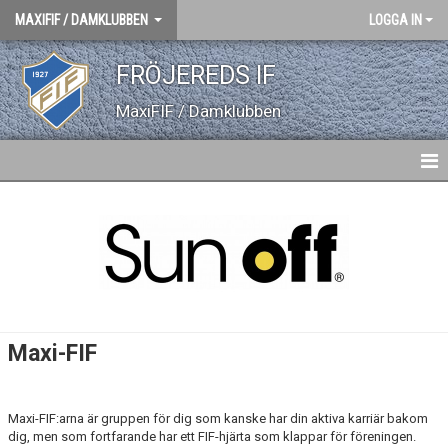
MAXIFIF / DAMKLUBBEN
LOGGA IN
FRÖJEREDS IF
MaxiFIF / Damklubben
HEM
NYHETER
GÄSTBOK
BILDGALLERI
Maxi-FIF
DOKUMENT
KONTAKT
Maxi-FIF:arna är gruppen för dig som kanske har din aktiva karriär bakom
dig, men som fortfarande har ett FIF-hjärta som klappar för föreningen.