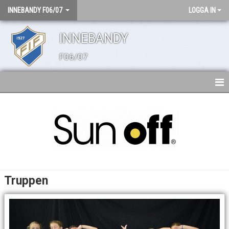
INNEBANDY F06/07
LOGGA IN
INNEBANDY
F06/07
HEM
NYHETER
TRUPPEN
MATCHER
Truppen
BILDGALLERI
DOKUMENT