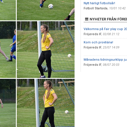
Nytt härligt fotbollsår!
Fotboll Startsida
,
10/01 10:42
NYHETER FRÅN FÖR
Välkomna på Fair play cup 20
Fröjereds IF
,
02/08 21:12
Kom och provträna!
Fröjereds IF
,
23/07 14:09
Månadens tidningsurklipp ju
Fröjereds IF
,
08/07 20:03