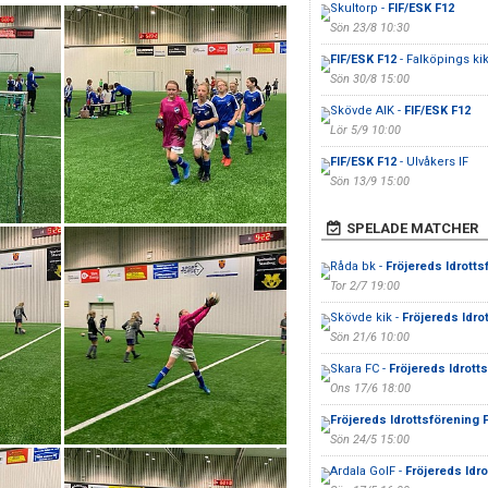
Skultorp -
FIF/ESK F12
Sön 23/8 10:30
FIF/ESK F12
- Falköpings ki
Sön 30/8 15:00
Skövde AIK -
FIF/ESK F12
Lör 5/9 10:00
FIF/ESK F12
- Ulvåkers IF
Sön 13/9 15:00
SPELADE MATCHER
Råda bk -
Fröjereds Idrotts
Tor 2/7 19:00
Skövde kik -
Fröjereds Idro
Sön 21/6 10:00
Skara FC -
Fröjereds Idrott
Ons 17/6 18:00
Fröjereds Idrottsförening 
Sön 24/5 15:00
Ardala GoIF -
Fröjereds Idr