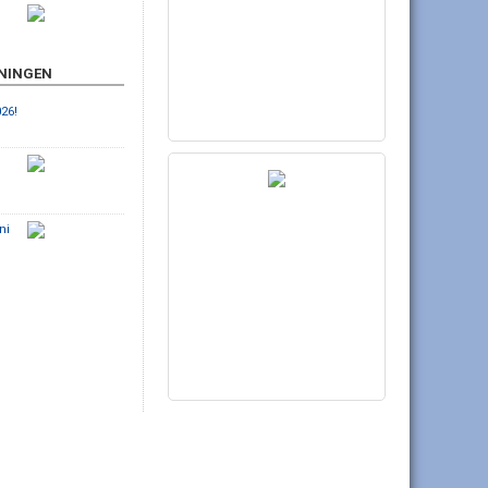
ENINGEN
26!
ni