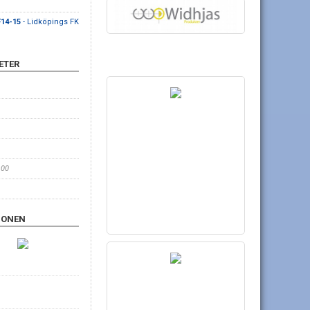
F14-15
- Lidköpings FK
ETER
:00
IONEN