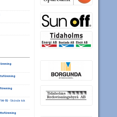
k
förening
ttsförening
sförening
F14-15
- Skövde kik
ottsförening