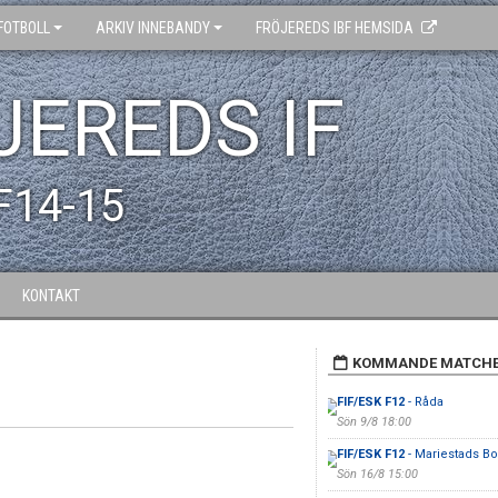
FOTBOLL
ARKIV INNEBANDY
FRÖJEREDS IBF HEMSIDA
JEREDS IF
 F14-15
KONTAKT
KOMMANDE MATCH
FIF/ESK F12
- Råda
Sön 9/8 18:00
FIF/ESK F12
- Mariestads Bo
Sön 16/8 15:00