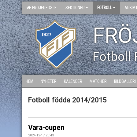
FRÖJEREDS IF
SEKTIONER
FOTBOLL
ARKIV 
FRÖ
Fotboll
HEM
NYHETER
KALENDER
MATCHER
BILDGALLERI
Fotboll födda 2014/2015
Vara-cupen
2024-12-17 20:43