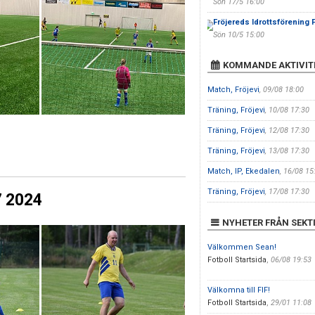
Sön 17/5 16:00
Fröjereds Idrottsförening 
Sön 10/5 15:00
KOMMANDE AKTIVIT
Match, Fröjevi
, 09/08 18:00
Träning, Fröjevi
, 10/08 17:30
Träning, Fröjevi
, 12/08 17:30
Träning, Fröjevi
, 13/08 17:30
Match, IP, Ekedalen
, 16/08 15
Träning, Fröjevi
, 17/08 17:30
7 2024
NYHETER FRÅN SEKT
Välkommen Sean!
Fotboll Startsida
,
06/08 19:53
Välkomna till FIF!
Fotboll Startsida
,
29/01 11:08