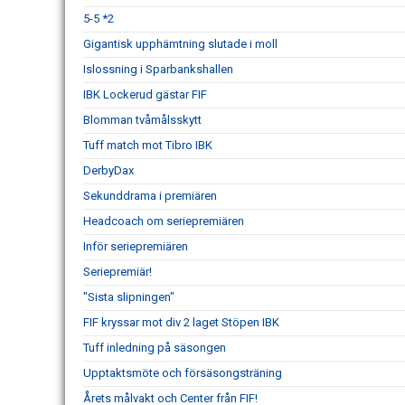
5-5 *2
Gigantisk upphämtning slutade i moll
Islossning i Sparbankshallen
IBK Lockerud gästar FIF
Blomman tvåmålsskytt
Tuff match mot Tibro IBK
DerbyDax
Sekunddrama i premiären
Headcoach om seriepremiären
Inför seriepremiären
Seriepremiär!
"Sista slipningen"
FIF kryssar mot div 2 laget Stöpen IBK
Tuff inledning på säsongen
Upptaktsmöte och försäsongsträning
Årets målvakt och Center från FIF!