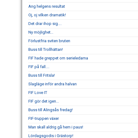
Ang helgens resultat
Oj, oj vilken dramatik!
Det drar ihop sig….
Ny möjlighet...
Förlustfria sviten bruten
Buss till Trollhättan!
FIF hade greppet om serieledarna
FIF på fall....
Buss till Fritsla!
Slagläge inför andra halvan
FIF Love IT
FIF gör det igen...
Buss till Alingsås fredag!
FIF-truppen växer
Man skall aldrig gå hem i paus!
Lördagsgodis i Grästorp!