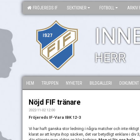
FRÖJEREDS IF
SEKTIONER
FOTBOLL
ARKIV 
INN
HERR
HEM
TRUPPEN
NYHETER
BILDGALLERI
DOKUMENT
Nöjd FIF tränare
2022-11-02 12:00
Fröjereds IF-Vara IBK 12-3
Vi har haft ganska stor ledning i några matcher och inte riktigt
klarat av att knyta ihop säcken, det var betydligt enklare i div 3
där släppte man aldrig en klar ledning.
Men vi lär oss hela