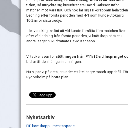
tiden
, så uttryckte sig huvudtränare David Karlsson inför
matchen mot Vara IBK. Och nog lär sig FIF-grabbarn hela tiden
Ledning efter första perioden med 4-1 som kunde utökas till
10-2 inför sista tredje.
-det var riktigt skönt att vid kunde forsätta föra matchen även
efter vår ledning från första perioden, vi knöt ihop säcken i
andra, säger huvudtränare David Karlsson.
Vi tacker även för
stöttningen från P11/12 vid Inspringet o
bidrar till den härliga inramningen.
Nu slipar vi på detaljer under ett lite längre match uppehåll. 
Rydboholm på borta plan.
Nyhetsarkiv
FIF kom ikapp - men tappade