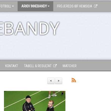
FOTBOLL
ARKIV INNEBANDY
FRÖJEREDS IBF HEMSIDA
EBANDY
KONTAKT
TABELL & RESULTAT
MATCHER
<
>
,