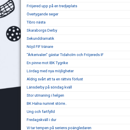
Fröjered upp på en tredjeplats
Övertygande seger
Tibro nästa
Skaraborgs Derby
Sekunddramatik
Nöjd FIF tränare
”Ärkerivalen” gästar Tidaholm och Fröjereds IF
En pinne mot IBK Tygrike
Lördag med nya möjligheter
Aldrig svårt att ta en rättvis förlust
Länsderby på söndag kväll
Stor utmaning i helgen
BK Halna numret större..
Ung och fartfylld
Fredagskväll i dur
Vi tar tempen på seriens poängledaren