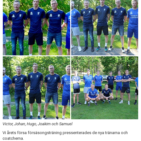
Victor, Johan, Hugo, Joakim och Samuel
Vi årets försa försäsongsträning pressenterades de nya tränarna och
coatcherna.