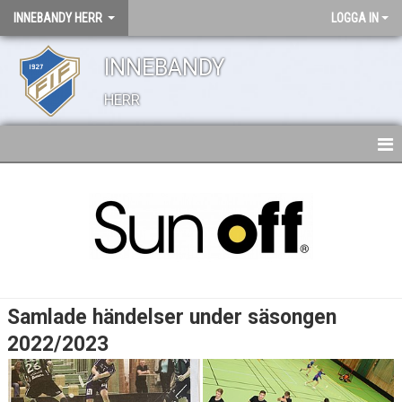
INNEBANDY HERR
LOGGA IN
INNEBANDY
HERR
HEM
TRUPPEN
NYHETER
BILDGALLERI
Samlade händelser under säsongen
DOKUMENT
2022/2023
KONTAKT