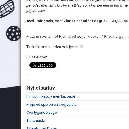
var nog första mötet mot Falköping. De var jäkligt bra på deras h
perioder. Men IBF Horsby är ett lag som kanske inte är bäst, men 
jag det blev.
Avslutningsvis, vem vinner premier League?
Liverpool så k
Matchen borta mot Hjälmared börjar klockan 19:45 imorgon f
Tack för pratstunden och lycka till!
FIF textrobot
Nyhetsarkiv
FIF kom ikapp - men tappade
Fröjered upp på en tredjeplats
Övertygande seger
Tibro nästa
Skaraborgs Derby