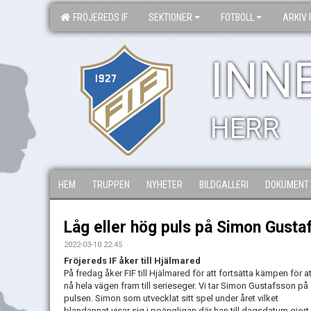
FRÖJEREDS IF
SEKTIONER
FOTBOLL
ARKIV 
INN
HERR
HEM
TRUPPEN
NYHETER
BILDGALLERI
DOKUMENT
Låg eller hög puls på Simon Gusta
2022-03-10 22:45
Fröjereds IF åker till Hjälmared
På fredag åker FIF till Hjälmared för att fortsätta kämpen för at
nå hela vägen fram till serieseger. Vi tar Simon Gustafsson på
pulsen. Simon som utvecklat sitt spel under året vilket
blandannat visar sig i poängligan där han till dagsdatum gjort