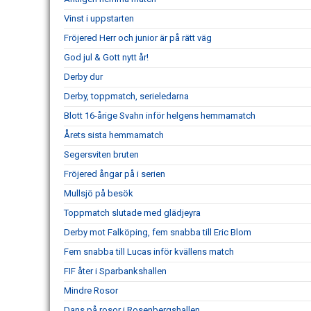
Vinst i uppstarten
Fröjered Herr och junior är på rätt väg
God jul & Gott nytt år!
Derby dur
Derby, toppmatch, serieledarna
Blott 16-årige Svahn inför helgens hemmamatch
Årets sista hemmamatch
Segersviten bruten
Fröjered ångar på i serien
Mullsjö på besök
Toppmatch slutade med glädjeyra
Derby mot Falköping, fem snabba till Eric Blom
Fem snabba till Lucas inför kvällens match
FIF åter i Sparbankshallen
Mindre Rosor
Dans på rosor i Rosenbergshallen