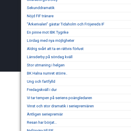
Sekunddramatik
Nöjd FIF tränare
”Ärkerivalen” gästar Tidaholm och Fröjereds IF
En pinne mot IBK Tygrike
Lördag med nya möjligheter
Aldrig svårt att ta en rättvis förlust
Länsderby på söndag kväll
Stor utmaning i helgen
BK Halna numret större..
Ung och fartfylld
Fredagskväll i dur
Vi tar tempen på seriens poängledaren
Vinst och stor dramatik i seriepremiären
Äntligen seriepremiär
Resan har börjat…
Nyförvärv till FIF