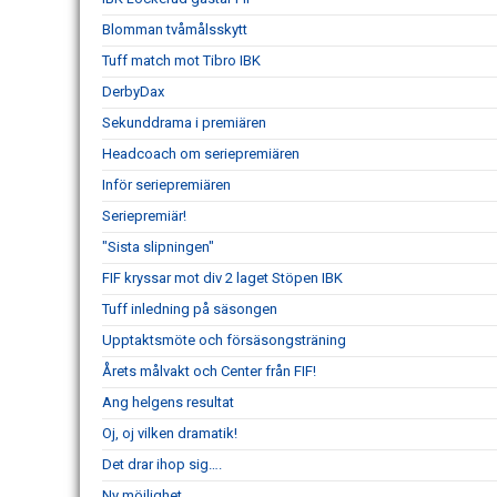
Blomman tvåmålsskytt
Tuff match mot Tibro IBK
DerbyDax
Sekunddrama i premiären
Headcoach om seriepremiären
Inför seriepremiären
Seriepremiär!
"Sista slipningen"
FIF kryssar mot div 2 laget Stöpen IBK
Tuff inledning på säsongen
Upptaktsmöte och försäsongsträning
Årets målvakt och Center från FIF!
Ang helgens resultat
Oj, oj vilken dramatik!
Det drar ihop sig….
Ny möjlighet...