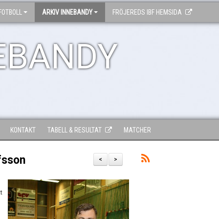
FOTBOLL
ARKIV INNEBANDY
FRÖJEREDS IBF HEMSIDA
EBANDY
KONTAKT
TABELL & RESULTAT
MATCHER
fsson
<
>
t