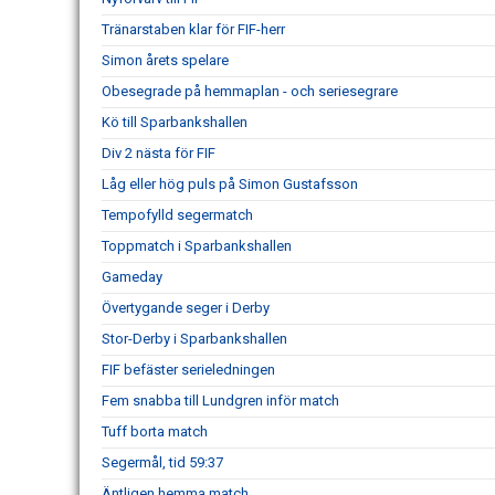
Tränarstaben klar för FIF-herr
Simon årets spelare
Obesegrade på hemmaplan - och seriesegrare
Kö till Sparbankshallen
Div 2 nästa för FIF
Låg eller hög puls på Simon Gustafsson
Tempofylld segermatch
Toppmatch i Sparbankshallen
Gameday
Övertygande seger i Derby
Stor-Derby i Sparbankshallen
FIF befäster serieledningen
Fem snabba till Lundgren inför match
Tuff borta match
Segermål, tid 59:37
Äntligen hemma match