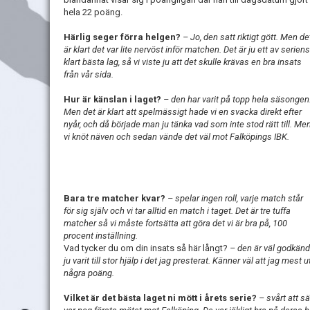
hela 22 poäng.
Härlig seger förra helgen?
– Jo, den satt riktigt gött. Men de
är klart det var lite nervöst inför matchen. Det är ju ett av seriens
klart bästa lag, så vi viste ju att det skulle krävas en bra insats
från vår sida.
Hur är känslan i laget?
– den har varit på topp hela säsongen
Men det är klart att spelmässigt hade vi en svacka direkt efter
nyår, och då började man ju tänka vad som inte stod rätt till. Me
vi knöt näven och sedan vände det väl mot Falköpings IBK.
Bara tre matcher kvar?
– spelar ingen roll, varje match står
för sig själv och vi tar alltid en match i taget. Det är tre tuffa
matcher så vi måste fortsätta att göra det vi är bra på, 100
procent inställning.
Vad tycker du om din insats så här långt?
– den är väl godkänd. 
ju varit till stor hjälp i det jag presterat. Känner väl att jag mest 
några poäng.
Vilket är det bästa laget ni mött i årets serie?
– svårt att s