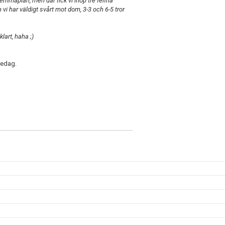
emmaplan, men där fick vi ihop tre felfria
vi har väldigt svårt mot dom, 3-3 och 6-5 tror
lart, haha ;)
redag.