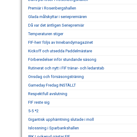
Premiär i Rosenbergshallen
Glada målskyttar i seriepremiären
Då var det äntligen Seriepremiär
Temperaturen stiger
FIF-herr följs av Innebandymagazinet
Kickoff och utsedda Paddelmästare
Förberedelser inför stundande säsong
Rutinerat och nytt i FIF tränar- och ledarstab
Onsdag och försäsongsträning
Gameday Fredag INSTÄLLT
Respektfull avslutning
FIF reste sig
5-5 *2
Gigantisk upphämtning slutade i moll
Islossning i Sparbankshallen
IBK Lockerud gästar FIF