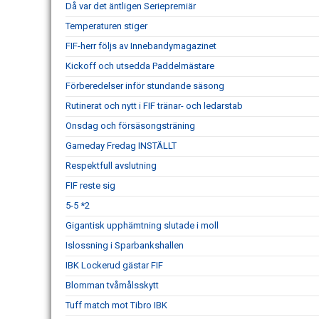
Då var det äntligen Seriepremiär
Temperaturen stiger
FIF-herr följs av Innebandymagazinet
Kickoff och utsedda Paddelmästare
Förberedelser inför stundande säsong
Rutinerat och nytt i FIF tränar- och ledarstab
Onsdag och försäsongsträning
Gameday Fredag INSTÄLLT
Respektfull avslutning
FIF reste sig
5-5 *2
Gigantisk upphämtning slutade i moll
Islossning i Sparbankshallen
IBK Lockerud gästar FIF
Blomman tvåmålsskytt
Tuff match mot Tibro IBK