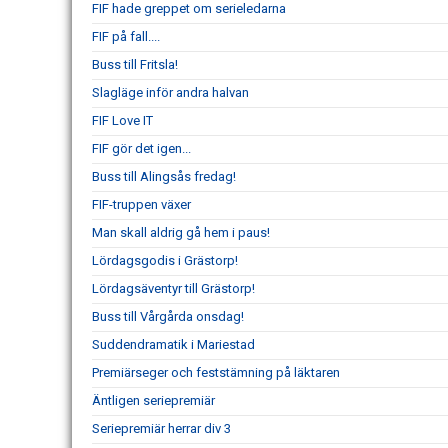
FIF hade greppet om serieledarna
FIF på fall....
Buss till Fritsla!
Slagläge inför andra halvan
FIF Love IT
FIF gör det igen...
Buss till Alingsås fredag!
FIF-truppen växer
Man skall aldrig gå hem i paus!
Lördagsgodis i Grästorp!
Lördagsäventyr till Grästorp!
Buss till Vårgårda onsdag!
Suddendramatik i Mariestad
Premiärseger och feststämning på läktaren
Äntligen seriepremiär
Seriepremiär herrar div 3