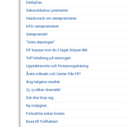
DerbyDax
Sekunddrama i premiären
Headcoach om seriepremiären
Inför seriepremiären
Seriepremiär!
"Sista slipningen"
FIF kryssar mot div 2 laget Stöpen IBK
Tuff inledning på säsongen
Upptaktsmöte och försäsongsträning
Årets målvakt och Center från FIF!
Ang helgens resultat
Oj, oj vilken dramatik!
Det drar ihop sig….
Ny möjlighet...
Förlustfria sviten bruten
Buss till Trollhättan!