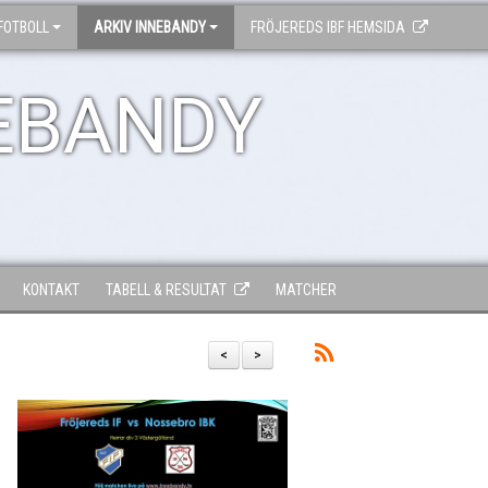
FOTBOLL
ARKIV INNEBANDY
FRÖJEREDS IBF HEMSIDA
EBANDY
KONTAKT
TABELL & RESULTAT
MATCHER
<
>