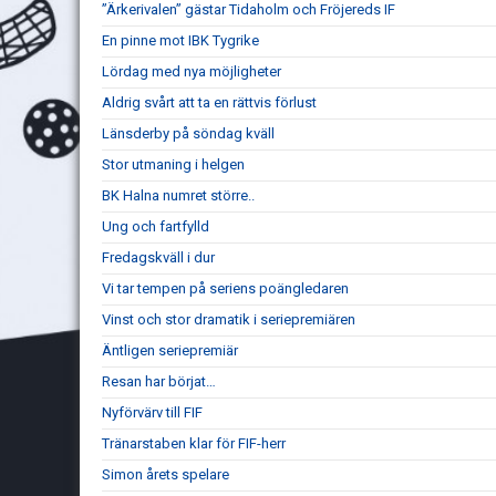
”Ärkerivalen” gästar Tidaholm och Fröjereds IF
En pinne mot IBK Tygrike
Lördag med nya möjligheter
Aldrig svårt att ta en rättvis förlust
Länsderby på söndag kväll
Stor utmaning i helgen
BK Halna numret större..
Ung och fartfylld
Fredagskväll i dur
Vi tar tempen på seriens poängledaren
Vinst och stor dramatik i seriepremiären
Äntligen seriepremiär
Resan har börjat…
Nyförvärv till FIF
Tränarstaben klar för FIF-herr
Simon årets spelare