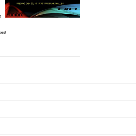
g
ses!