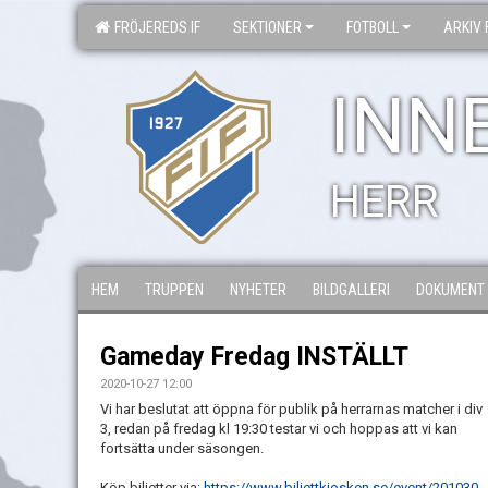
FRÖJEREDS IF
SEKTIONER
FOTBOLL
ARKIV 
INN
HERR
HEM
TRUPPEN
NYHETER
BILDGALLERI
DOKUMENT
Gameday Fredag INSTÄLLT
2020-10-27 12:00
Vi har beslutat att öppna för publik på herrarnas matcher i div
3, redan på fredag kl 19:30 testar vi och hoppas att vi kan
fortsätta under säsongen.
Köp biljetter via:
https://www.biljettkiosken.se/event/201030-