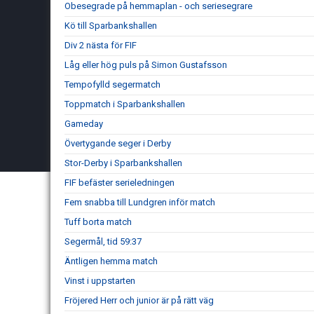
Obesegrade på hemmaplan - och seriesegrare
Kö till Sparbankshallen
Div 2 nästa för FIF
Låg eller hög puls på Simon Gustafsson
Tempofylld segermatch
Toppmatch i Sparbankshallen
Gameday
Övertygande seger i Derby
Stor-Derby i Sparbankshallen
FIF befäster serieledningen
Fem snabba till Lundgren inför match
Tuff borta match
Segermål, tid 59:37
Äntligen hemma match
Vinst i uppstarten
Fröjered Herr och junior är på rätt väg