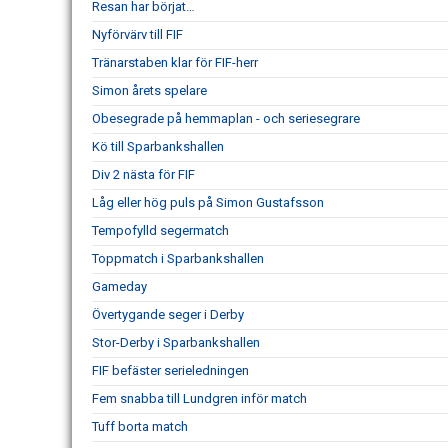
Resan har börjat…
Nyförvärv till FIF
Tränarstaben klar för FIF-herr
Simon årets spelare
Obesegrade på hemmaplan - och seriesegrare
Kö till Sparbankshallen
Div 2 nästa för FIF
Låg eller hög puls på Simon Gustafsson
Tempofylld segermatch
Toppmatch i Sparbankshallen
Gameday
Övertygande seger i Derby
Stor-Derby i Sparbankshallen
FIF befäster serieledningen
Fem snabba till Lundgren inför match
Tuff borta match