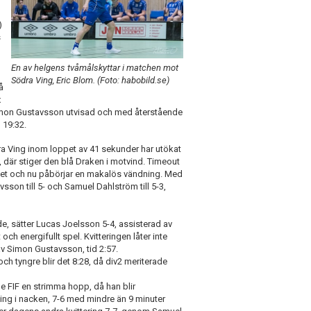
)
s
En av helgens tvåmålskyttar i matchen mot
Södra Ving, Eric Blom. (Foto: habobild.se)
å
x
r Simon Gustavsson utvisad och med återstående
 19:32.
ra Ving inom loppet av 41 sekunder har utökat
d, där stiger den blå Draken i motvind. Timeout
laget och nu påbörjar en makalös vändning. Med
son till 5- och Samuel Dahlström till 5-3,
de, sätter Lucas Joelsson 5-4, assisterad av
 energifullt spel. Kvitteringen låter inte
 av Simon Gustavsson, tid 2:57.
ch tyngre blir det 8:28, då div2 meriterade
e FIF en strimma hopp, då han blir
ing i nacken, 7-6 med mindre än 9 minuter