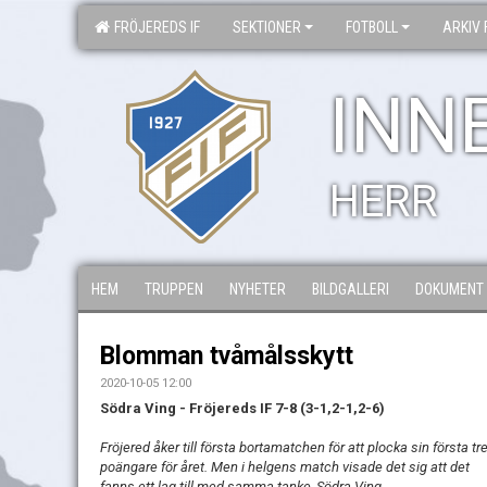
FRÖJEREDS IF
SEKTIONER
FOTBOLL
ARKIV 
INN
HERR
HEM
TRUPPEN
NYHETER
BILDGALLERI
DOKUMENT
Blomman tvåmålsskytt
2020-10-05 12:00
Södra Ving - Fröjereds IF 7-8 (3-1,2-1,2-6)
Fröjered åker till första bortamatchen för att plocka sin första tr
poängare för året. Men i helgens match visade det sig att det
fanns ett lag till med samma tanke, Södra Ving.