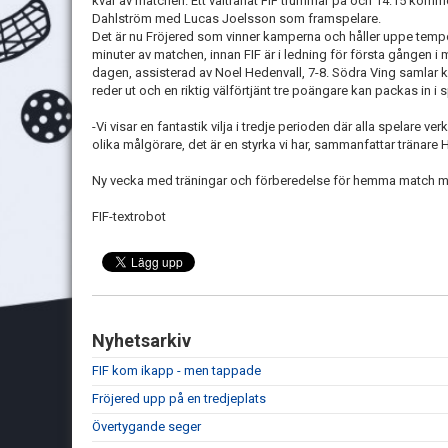
kvar av matchen. Ett vältränat FIF trummar på och 14:15 kom
Dahlström med Lucas Joelsson som framspelare.
Det är nu Fröjered som vinner kamperna och håller uppe tempo
minuter av matchen, innan FIF är i ledning för första gången i
dagen, assisterad av Noel Hedenvall, 7-8. Södra Ving samlar
reder ut och en riktig välförtjänt tre poängare kan packas in 
-Vi visar en fantastik vilja i tredje perioden där alla spelare verkl
olika målgörare, det är en styrka vi har, sammanfattar tränare 
Ny vecka med träningar och förberedelse för hemma match mo
FIF-textrobot
Nyhetsarkiv
FIF kom ikapp - men tappade
Fröjered upp på en tredjeplats
Övertygande seger