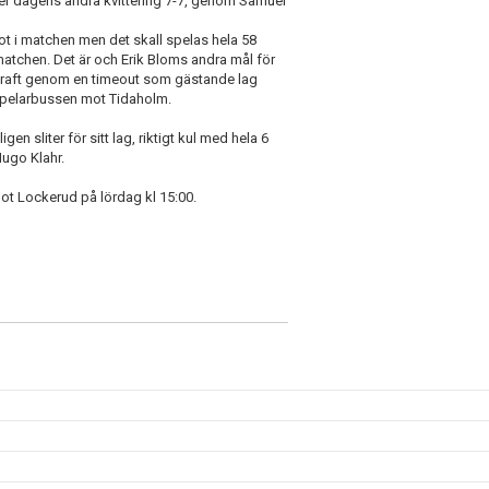
mer dagens andra kvittering 7-7, genom Samuel
t i matchen men det skall spelas hela 58
 matchen. Det är och Erik Bloms andra mål för
 kraft genom en timeout som gästande lag
i spelarbussen mot Tidaholm.
igen sliter för sitt lag, riktigt kul med hela 6
Hugo Klahr.
t Lockerud på lördag kl 15:00.