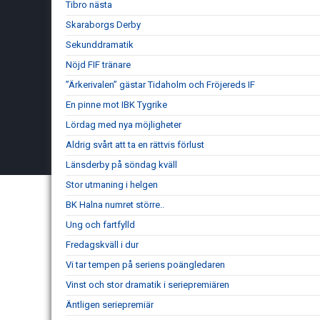
Tibro nästa
Skaraborgs Derby
Sekunddramatik
Nöjd FIF tränare
”Ärkerivalen” gästar Tidaholm och Fröjereds IF
En pinne mot IBK Tygrike
Lördag med nya möjligheter
Aldrig svårt att ta en rättvis förlust
Länsderby på söndag kväll
Stor utmaning i helgen
BK Halna numret större..
Ung och fartfylld
Fredagskväll i dur
Vi tar tempen på seriens poängledaren
Vinst och stor dramatik i seriepremiären
Äntligen seriepremiär