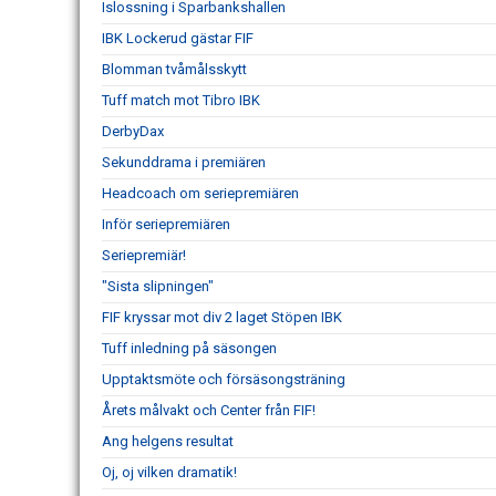
Islossning i Sparbankshallen
IBK Lockerud gästar FIF
Blomman tvåmålsskytt
Tuff match mot Tibro IBK
DerbyDax
Sekunddrama i premiären
Headcoach om seriepremiären
Inför seriepremiären
Seriepremiär!
"Sista slipningen"
FIF kryssar mot div 2 laget Stöpen IBK
Tuff inledning på säsongen
Upptaktsmöte och försäsongsträning
Årets målvakt och Center från FIF!
Ang helgens resultat
Oj, oj vilken dramatik!