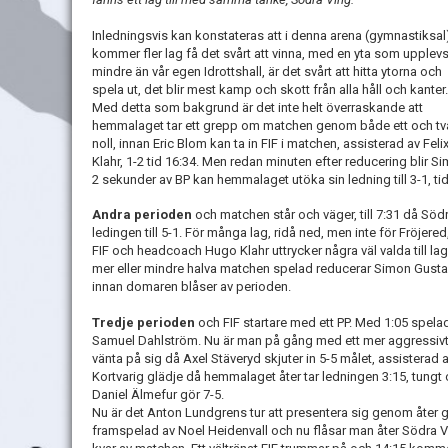
Inledningsvis kan konstateras att i denna arena (gymnastiksal
kommer fler lag få det svårt att vinna, med en yta som upplev
mindre än vår egen Idrottshall, är det svårt att hitta ytorna och
spela ut, det blir mest kamp och skott från alla håll och kanter.
Med detta som bakgrund är det inte helt överraskande att
hemmalaget tar ett grepp om matchen genom både ett och tv
noll, innan Eric Blom kan ta in FIF i matchen, assisterad av Feli
Klahr, 1-2 tid 16:34. Men redan minuten efter reducering bli
2 sekunder av BP kan hemmalaget utöka sin ledning till 3-1, tid
Andra perioden
och matchen står och väger, till 7:31 då Söd
ledingen till 5-1. För många lag, ridå ned, men inte för Fröjere
FIF och headcoach Hugo Klahr uttrycker några väl valda till 
mer eller mindre halva matchen spelad reducerar Simon Gustavs
innan domaren blåser av perioden.
Tredje perioden
och FIF startare med ett PP. Med 1:05 spela
Samuel Dahlström. Nu är man på gång med ett mer aggressivt och
vänta på sig då Axel Stäveryd skjuter in 5-5 målet, assisterad
Kortvarig glädje då hemmalaget åter tar ledningen 3:15, tungt o
Daniel Älmefur gör 7-5.
Nu är det Anton Lundgrens tur att presentera sig genom åter g
framspelad av Noel Heidenvall och nu flåsar man åter Södra V