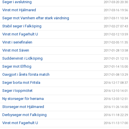
Seger i avslutning
2017-03-20 20:30
Vinst mot Hjälmared
2017-03-16 19:56
Seger mot Varnhem efter stark vändning
2017-03-11 10:34
Stabil seger i Falköping
2017-02-27 07:43
Vinst mot Fagerhult U
2017-02-12 13:59
Vinst i seriefinalen
2017-02-05 11:35
Vinst mot Säven
2017-01-28 13:58
Suddenvinst i Lidköping
2017-01-21 12:15
Seger mot Elfhög
2017-01-14 15:00
Oavgjort i årets första match
2017-01-08 13:29
Seger borta mot Fritsla
2016-12-17 08:37
Seger i toppmötet
2016-12-10 14:01
Ny storseger för herrarna
2016-12-03 12:51
Storseger mot Hjälmared
2016-11-26 14:00
Derbyseger mot Falköping
2016-11-18 22:29
Vinst mot Fagerhult U
2016-11-13 17:00