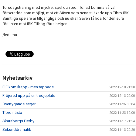
Torsdagsträning med mycket spel och teori för att komma så väl
förberedda som möjligt, mot ett Säven som senast läxade upp Tibro IBK.
Samtliga spelare är tillgängliga och nu skall Säven få lida för den sura
förlusten mot IBK Elfhög förra helgen.
/ledarna
Nyhetsarkiv
FIF kom ikapp - men tappade
2022-12-18 21:30
Fröjered upp på en tredjeplats
2022-12-13 22:00
Övertygande seger
2022-11-26 00:04
Tibro nästa
2022-11-23 12:00
Skaraborgs Derby
2022-11-17 21:54
Sekunddramatik
2022-11-13 20:20