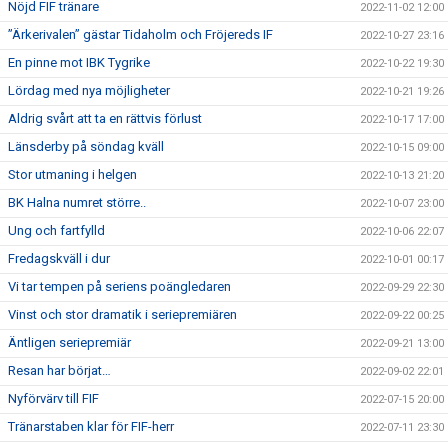
Nöjd FIF tränare
2022-11-02 12:00
”Ärkerivalen” gästar Tidaholm och Fröjereds IF
2022-10-27 23:16
En pinne mot IBK Tygrike
2022-10-22 19:30
Lördag med nya möjligheter
2022-10-21 19:26
Aldrig svårt att ta en rättvis förlust
2022-10-17 17:00
Länsderby på söndag kväll
2022-10-15 09:00
Stor utmaning i helgen
2022-10-13 21:20
BK Halna numret större..
2022-10-07 23:00
Ung och fartfylld
2022-10-06 22:07
Fredagskväll i dur
2022-10-01 00:17
Vi tar tempen på seriens poängledaren
2022-09-29 22:30
Vinst och stor dramatik i seriepremiären
2022-09-22 00:25
Äntligen seriepremiär
2022-09-21 13:00
Resan har börjat…
2022-09-02 22:01
Nyförvärv till FIF
2022-07-15 20:00
Tränarstaben klar för FIF-herr
2022-07-11 23:30