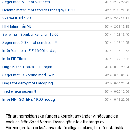
Seger med 5-3 mot Varnhem
2015-02-17 22:42
Hemma match mot Stöpen Fredag 9/1 19:00
2015-01-08 22:30
Skara-FIF från VB
2014-12-09 15:17
FIF-Halna Från VB
2014-12-09 15:15
Seriefinal i Sparbankshallen 19:00
2014-11-21 13:40
Seger med 20-4 mot serietrean !!!
2014-11-16 11:25
Inför Varnhem - FIF 16:00 Lördag
2014-11-15 11:52
Inför FIF-Tibro
2014-11-07 11:02
Hugo Klahr tillbaka i FIF-tröjan
2014-10-30 21:54
Seger mot Falköping med 14-2
2014-10-30 09:36
Dags för derby mot Falköping
2014-10-24 23:04
Tredje raka segern !!
2014-10-20 12:36
Inför FIF - GÖTENE 19:00 fredag
2014-10-16 22:26
Seger i bortamatchen mot Stöpen
2014-10-13 09:41
Vinst i Premiären med 8-2 mot Vänersborg
För att hemsidan ska fungera korrekt använder vi nödvändiga
2014-10-05 14:15
cookies från SportAdmin. Dessa går inte att stänga av.
Seriepremiär mot Vänersborg U söndag 5/10 11:00
2014-10-03 16:44
Föreningen kan också använda frivilliga cookies, t.ex. för statistik