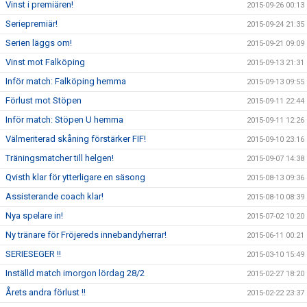
Vinst i premiären!
2015-09-26 00:13
Seriepremiär!
2015-09-24 21:35
Serien läggs om!
2015-09-21 09:09
Vinst mot Falköping
2015-09-13 21:31
Inför match: Falköping hemma
2015-09-13 09:55
Förlust mot Stöpen
2015-09-11 22:44
Inför match: Stöpen U hemma
2015-09-11 12:26
Välmeriterad skåning förstärker FIF!
2015-09-10 23:16
Träningsmatcher till helgen!
2015-09-07 14:38
Qvisth klar för ytterligare en säsong
2015-08-13 09:36
Assisterande coach klar!
2015-08-10 08:39
Nya spelare in!
2015-07-02 10:20
Ny tränare för Fröjereds innebandyherrar!
2015-06-11 00:21
SERIESEGER !!
2015-03-10 15:49
Inställd match imorgon lördag 28/2
2015-02-27 18:20
Årets andra förlust !!
2015-02-22 23:37