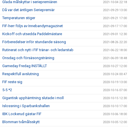
Glada målskyttar i seriepremiären
2021-10-04 22:18
Då var det äntligen Seriepremiär
2021-09-29 13:00
Temperaturen stiger
2021-09-21 17:00
FIF-herr följs av Innebandymagazinet
2021-09-17 17:00
Kickoff och utsedda Paddelmästare
2021-09-01 12:30
Förberedelser inför stundande säsong
2021-08-26 22:20
Rutinerat och nytt i FIF tränar- och ledarstab
2021-06-22 18:00
Onsdag och försäsongsträning
2021-06-09 18:48
Gameday Fredag INSTÄLLT
2020-10-27 12:00
Respektfull avslutning
2020-10-24 00:47
FIF reste sig
2020-10-19 13:00
5-5 *2
2020-10-16 07:00
Gigantisk upphämtning slutade i moll
2020-10-15 12:30
Islossning i Sparbankshallen
2020-10-10 17:00
IBK Lockerud gästar FIF
2020-10-06 18:00
Blomman tvåmålsskytt
2020-10-05 12:00