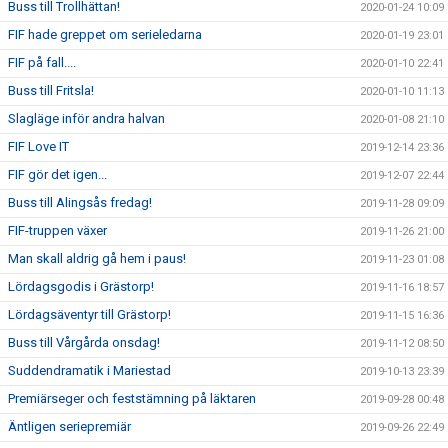
Buss till Trollhättan!
2020-01-24 10:09
FIF hade greppet om serieledarna
2020-01-19 23:01
FIF på fall....
2020-01-10 22:41
Buss till Fritsla!
2020-01-10 11:13
Slagläge inför andra halvan
2020-01-08 21:10
FIF Love IT
2019-12-14 23:36
FIF gör det igen...
2019-12-07 22:44
Buss till Alingsås fredag!
2019-11-28 09:09
FIF-truppen växer
2019-11-26 21:00
Man skall aldrig gå hem i paus!
2019-11-23 01:08
Lördagsgodis i Grästorp!
2019-11-16 18:57
Lördagsäventyr till Grästorp!
2019-11-15 16:36
Buss till Vårgårda onsdag!
2019-11-12 08:50
Suddendramatik i Mariestad
2019-10-13 23:39
Premiärseger och feststämning på läktaren
2019-09-28 00:48
Äntligen seriepremiär
2019-09-26 22:49