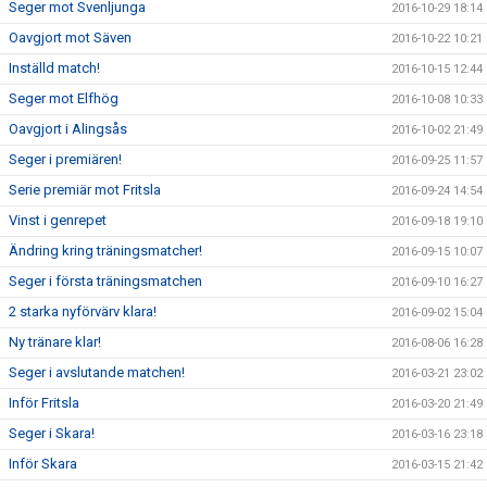
Seger mot Svenljunga
2016-10-29 18:14
Oavgjort mot Säven
2016-10-22 10:21
Inställd match!
2016-10-15 12:44
Seger mot Elfhög
2016-10-08 10:33
Oavgjort i Alingsås
2016-10-02 21:49
Seger i premiären!
2016-09-25 11:57
Serie premiär mot Fritsla
2016-09-24 14:54
Vinst i genrepet
2016-09-18 19:10
Ändring kring träningsmatcher!
2016-09-15 10:07
Seger i första träningsmatchen
2016-09-10 16:27
2 starka nyförvärv klara!
2016-09-02 15:04
Ny tränare klar!
2016-08-06 16:28
Seger i avslutande matchen!
2016-03-21 23:02
Inför Fritsla
2016-03-20 21:49
Seger i Skara!
2016-03-16 23:18
Inför Skara
2016-03-15 21:42