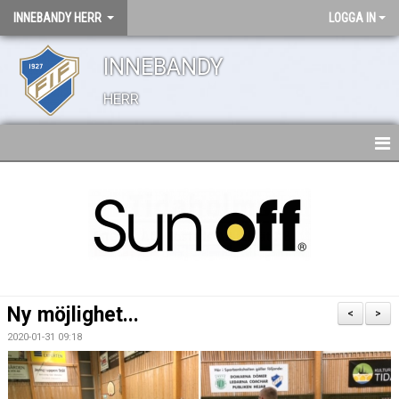
INNEBANDY HERR
LOGGA IN
INNEBANDY
HERR
HEM
TRUPPEN
NYHETER
BILDGALLERI
Ny möjlighet...
<
>
DOKUMENT
2020-01-31 09:18
KONTAKT