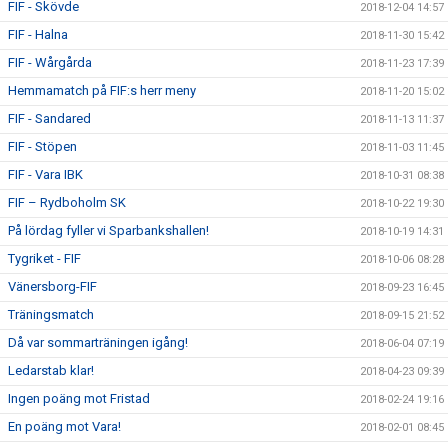
FIF - Skövde
2018-12-04 14:57
FIF - Halna
2018-11-30 15:42
FIF - Wårgårda
2018-11-23 17:39
Hemmamatch på FIF:s herr meny
2018-11-20 15:02
FIF - Sandared
2018-11-13 11:37
FIF - Stöpen
2018-11-03 11:45
FIF - Vara IBK
2018-10-31 08:38
FIF – Rydboholm SK
2018-10-22 19:30
På lördag fyller vi Sparbankshallen!
2018-10-19 14:31
Tygriket - FIF
2018-10-06 08:28
Vänersborg-FIF
2018-09-23 16:45
Träningsmatch
2018-09-15 21:52
Då var sommarträningen igång!
2018-06-04 07:19
Ledarstab klar!
2018-04-23 09:39
Ingen poäng mot Fristad
2018-02-24 19:16
En poäng mot Vara!
2018-02-01 08:45