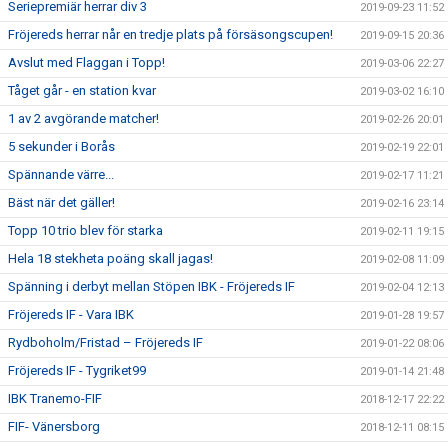
Seriepremiär herrar div 3
2019-09-23 11:52
Fröjereds herrar når en tredje plats på försäsongscupen!
2019-09-15 20:36
Avslut med Flaggan i Topp!
2019-03-06 22:27
Tåget går - en station kvar
2019-03-02 16:10
1 av 2 avgörande matcher!
2019-02-26 20:01
5 sekunder i Borås
2019-02-19 22:01
Spännande värre...
2019-02-17 11:21
Bäst när det gäller!
2019-02-16 23:14
Topp 10 trio blev för starka
2019-02-11 19:15
Hela 18 stekheta poäng skall jagas!
2019-02-08 11:09
Spänning i derbyt mellan Stöpen IBK - Fröjereds IF
2019-02-04 12:13
Fröjereds IF - Vara IBK
2019-01-28 19:57
Rydboholm/Fristad – Fröjereds IF
2019-01-22 08:06
Fröjereds IF - Tygriket99
2019-01-14 21:48
IBK Tranemo-FIF
2018-12-17 22:22
FIF- Vänersborg
2018-12-11 08:15