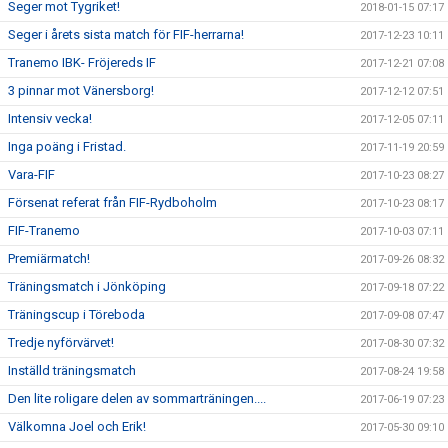
Seger mot Tygriket!
2018-01-15 07:17
Seger i årets sista match för FIF-herrarna!
2017-12-23 10:11
Tranemo IBK- Fröjereds IF
2017-12-21 07:08
3 pinnar mot Vänersborg!
2017-12-12 07:51
Intensiv vecka!
2017-12-05 07:11
Inga poäng i Fristad.
2017-11-19 20:59
Vara-FIF
2017-10-23 08:27
Försenat referat från FIF-Rydboholm
2017-10-23 08:17
FIF-Tranemo
2017-10-03 07:11
Premiärmatch!
2017-09-26 08:32
Träningsmatch i Jönköping
2017-09-18 07:22
Träningscup i Töreboda
2017-09-08 07:47
Tredje nyförvärvet!
2017-08-30 07:32
Inställd träningsmatch
2017-08-24 19:58
Den lite roligare delen av sommarträningen....
2017-06-19 07:23
Välkomna Joel och Erik!
2017-05-30 09:10