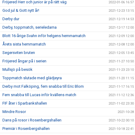
Fröjered Herr och junior är på rätt väg
2022-01-06 16:57
God jul & Gott nytt år!
2021-12-23 13:15
Derby dur
2021-12-19 14:53
Derby, toppmatch, serieledarna
2021-12-17 12:00
Blott 16-årige Svahn inför helgens hemmamatch
2021-12-09 12:00
Årets sista hemmamatch
2021-12-08 12:00
Segersviten bruten
2021-12-05 13:45
Fröjered ångar på i serien
2021-11-27 10:50
Mullsjö på besök
2021-11-23 23:10
Toppmatch slutade med glädjeyra
2021-11-20 11:15
Derby mot Falköping, fem snabba till Eric Blom
2021-11-17 16:15
Fem snabba till Lucas inför kvällens match
2021-11-12 12:36
FIF åter i Sparbankshallen
2021-11-02 23:30
Mindre Rosor
2021-10-28
Dans på rosor i Rosenbergshallen
2021-10-22 00:10
Premiär i Rosenbergshallen
2021-10-18 22:41