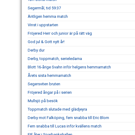
Segermål, tid 59:37
Äntligen hemma match
Vinst i uppstarten
Fröjered Herr och junior är på rätt väg
God jul & Gott nytt år!
Derby dur
Derby, toppmatch, serieledarna
Blott 16-årige Svahn inför helgens hemmamatch
Årets sista hemmamatch
Segersviten bruten
Fröjered ångar på i serien
Mullsjö på besök
Toppmatch slutade med glädjeyra
Derby mot Falköping, fem snabba till Eric Blom
Fem snabba till Lucas inför kvällens match
FIF åter i Sparbankshallen