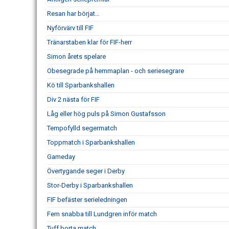
Resan har börjat…
Nyförvärv till FIF
Tränarstaben klar för FIF-herr
Simon årets spelare
Obesegrade på hemmaplan - och seriesegrare
Kö till Sparbankshallen
Div 2 nästa för FIF
Låg eller hög puls på Simon Gustafsson
Tempofylld segermatch
Toppmatch i Sparbankshallen
Gameday
Övertygande seger i Derby
Stor-Derby i Sparbankshallen
FIF befäster serieledningen
Fem snabba till Lundgren inför match
Tuff borta match