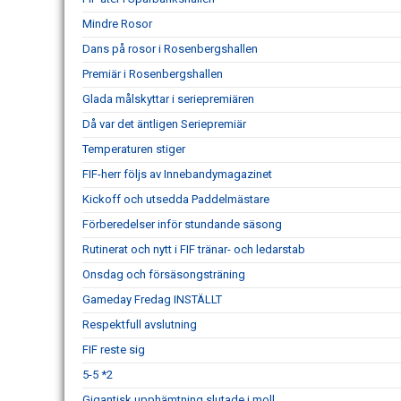
Mindre Rosor
Dans på rosor i Rosenbergshallen
Premiär i Rosenbergshallen
Glada målskyttar i seriepremiären
Då var det äntligen Seriepremiär
Temperaturen stiger
FIF-herr följs av Innebandymagazinet
Kickoff och utsedda Paddelmästare
Förberedelser inför stundande säsong
Rutinerat och nytt i FIF tränar- och ledarstab
Onsdag och försäsongsträning
Gameday Fredag INSTÄLLT
Respektfull avslutning
FIF reste sig
5-5 *2
Gigantisk upphämtning slutade i moll