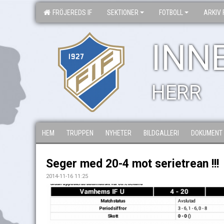
FRÖJEREDS IF
SEKTIONER
FOTBOLL
ARKIV 
INN
HERR
HEM
TRUPPEN
NYHETER
BILDGALLERI
DOKUMENT
Seger med 20-4 mot serietrean !!!
2014-11-16 11:25