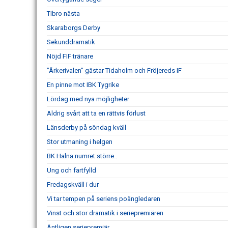
Tibro nästa
Skaraborgs Derby
Sekunddramatik
Nöjd FIF tränare
”Ärkerivalen” gästar Tidaholm och Fröjereds IF
En pinne mot IBK Tygrike
Lördag med nya möjligheter
Aldrig svårt att ta en rättvis förlust
Länsderby på söndag kväll
Stor utmaning i helgen
BK Halna numret större..
Ung och fartfylld
Fredagskväll i dur
Vi tar tempen på seriens poängledaren
Vinst och stor dramatik i seriepremiären
Äntligen seriepremiär