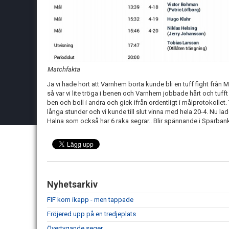
Matchfakta
Ja vi hade hört att Varnhem borta kunde bli en tuff fight från M
så var vi lite tröga i benen och Varnhem jobbade hårt och tufft
ben och boll i andra och gick ifrån ordentligt i målprotokollet
långa stunder och vi kunde till slut vinna med hela 20-4. Nu lad
Halna som också har 6 raka segrar.. Blir spännande i Sparbank
Nyhetsarkiv
FIF kom ikapp - men tappade
Fröjered upp på en tredjeplats
Övertygande seger