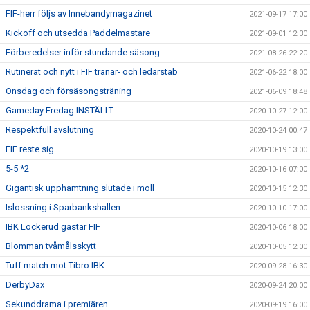
FIF-herr följs av Innebandymagazinet
2021-09-17 17:00
Kickoff och utsedda Paddelmästare
2021-09-01 12:30
Förberedelser inför stundande säsong
2021-08-26 22:20
Rutinerat och nytt i FIF tränar- och ledarstab
2021-06-22 18:00
Onsdag och försäsongsträning
2021-06-09 18:48
Gameday Fredag INSTÄLLT
2020-10-27 12:00
Respektfull avslutning
2020-10-24 00:47
FIF reste sig
2020-10-19 13:00
5-5 *2
2020-10-16 07:00
Gigantisk upphämtning slutade i moll
2020-10-15 12:30
Islossning i Sparbankshallen
2020-10-10 17:00
IBK Lockerud gästar FIF
2020-10-06 18:00
Blomman tvåmålsskytt
2020-10-05 12:00
Tuff match mot Tibro IBK
2020-09-28 16:30
DerbyDax
2020-09-24 20:00
Sekunddrama i premiären
2020-09-19 16:00