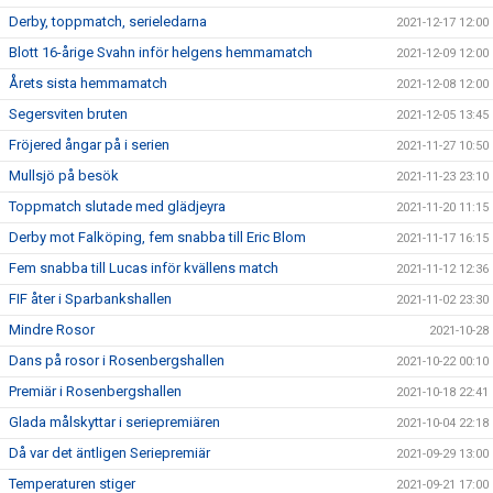
Derby, toppmatch, serieledarna
2021-12-17 12:00
Blott 16-årige Svahn inför helgens hemmamatch
2021-12-09 12:00
Årets sista hemmamatch
2021-12-08 12:00
Segersviten bruten
2021-12-05 13:45
Fröjered ångar på i serien
2021-11-27 10:50
Mullsjö på besök
2021-11-23 23:10
Toppmatch slutade med glädjeyra
2021-11-20 11:15
Derby mot Falköping, fem snabba till Eric Blom
2021-11-17 16:15
Fem snabba till Lucas inför kvällens match
2021-11-12 12:36
FIF åter i Sparbankshallen
2021-11-02 23:30
Mindre Rosor
2021-10-28
Dans på rosor i Rosenbergshallen
2021-10-22 00:10
Premiär i Rosenbergshallen
2021-10-18 22:41
Glada målskyttar i seriepremiären
2021-10-04 22:18
Då var det äntligen Seriepremiär
2021-09-29 13:00
Temperaturen stiger
2021-09-21 17:00