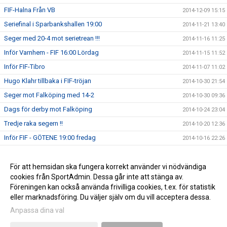
FIF-Halna Från VB
2014-12-09 15:15
Seriefinal i Sparbankshallen 19:00
2014-11-21 13:40
Seger med 20-4 mot serietrean !!!
2014-11-16 11:25
Inför Varnhem - FIF 16:00 Lördag
2014-11-15 11:52
Inför FIF-Tibro
2014-11-07 11:02
Hugo Klahr tillbaka i FIF-tröjan
2014-10-30 21:54
Seger mot Falköping med 14-2
2014-10-30 09:36
Dags för derby mot Falköping
2014-10-24 23:04
Tredje raka segern !!
2014-10-20 12:36
Inför FIF - GÖTENE 19:00 fredag
2014-10-16 22:26
Seger i bortamatchen mot Stöpen
2014-10-13 09:41
Vinst i Premiären med 8-2 mot Vänersborg
För att hemsidan ska fungera korrekt använder vi nödvändiga
2014-10-05 14:15
cookies från SportAdmin. Dessa går inte att stänga av.
Seriepremiär mot Vänersborg U söndag 5/10 11:00
2014-10-03 16:44
Föreningen kan också använda frivilliga cookies, t.ex. för statistik
eller marknadsföring. Du väljer själv om du vill acceptera dessa.
Anpassa dina val
Cookie-inställningar
Gå till Webbversion