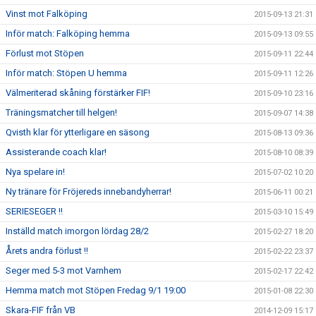
Vinst mot Falköping
2015-09-13 21:31
Inför match: Falköping hemma
2015-09-13 09:55
Förlust mot Stöpen
2015-09-11 22:44
Inför match: Stöpen U hemma
2015-09-11 12:26
Välmeriterad skåning förstärker FIF!
2015-09-10 23:16
Träningsmatcher till helgen!
2015-09-07 14:38
Qvisth klar för ytterligare en säsong
2015-08-13 09:36
Assisterande coach klar!
2015-08-10 08:39
Nya spelare in!
2015-07-02 10:20
Ny tränare för Fröjereds innebandyherrar!
2015-06-11 00:21
SERIESEGER !!
2015-03-10 15:49
Inställd match imorgon lördag 28/2
2015-02-27 18:20
Årets andra förlust !!
2015-02-22 23:37
Seger med 5-3 mot Varnhem
2015-02-17 22:42
Hemma match mot Stöpen Fredag 9/1 19:00
2015-01-08 22:30
Skara-FIF från VB
2014-12-09 15:17