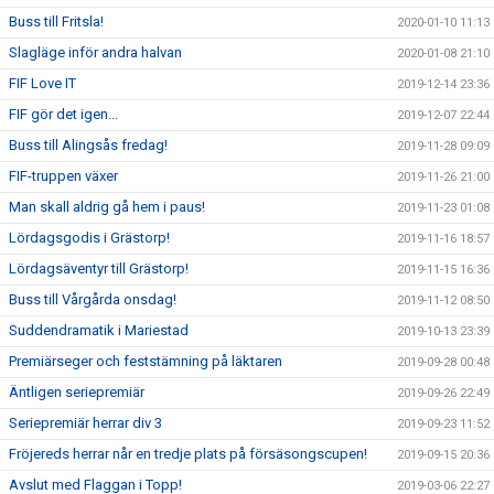
Buss till Fritsla!
2020-01-10 11:13
Slagläge inför andra halvan
2020-01-08 21:10
FIF Love IT
2019-12-14 23:36
FIF gör det igen...
2019-12-07 22:44
Buss till Alingsås fredag!
2019-11-28 09:09
FIF-truppen växer
2019-11-26 21:00
Man skall aldrig gå hem i paus!
2019-11-23 01:08
Lördagsgodis i Grästorp!
2019-11-16 18:57
Lördagsäventyr till Grästorp!
2019-11-15 16:36
Buss till Vårgårda onsdag!
2019-11-12 08:50
Suddendramatik i Mariestad
2019-10-13 23:39
Premiärseger och feststämning på läktaren
2019-09-28 00:48
Äntligen seriepremiär
2019-09-26 22:49
Seriepremiär herrar div 3
2019-09-23 11:52
Fröjereds herrar når en tredje plats på försäsongscupen!
2019-09-15 20:36
Avslut med Flaggan i Topp!
2019-03-06 22:27