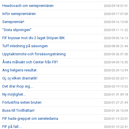
Headcoach om seriepremiären
2020-09-18 07:01
Inför seriepremiären
2020-09-17 07:00
Seriepremiär!
2020-09-16 13:00
"Sista slipningen"
2020-09-11 11:22
FIF kryssar mot div 2 laget Stöpen IBK
2020-09-05 16:13
Tuff inledning på säsongen
2020-08-30 21:44
Upptaktsmöte och försäsongsträning
2020-05-26 07:30
Årets målvakt och Center från FIF!
2020-04-03 15:35
Ang helgens resultat
2020-02-24 12:49
Oj, oj vilken dramatik!
2020-02-20 23:11
Det drar ihop sig….
2020-02-19 15:52
Ny möjlighet...
2020-01-31 09:18
Förlustfria sviten bruten
2020-01-27 21:49
Buss till Trollhättan!
2020-01-24 10:09
FIF hade greppet om serieledarna
2020-01-19 23:01
FIF på fall....
2020-01-10 22:41