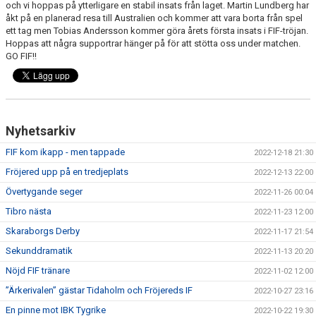
och vi hoppas på ytterligare en stabil insats från laget. Martin Lundberg har
TABELL & RESULTAT
åkt på en planerad resa till Australien och kommer att vara borta från spel
ett tag men Tobias Andersson kommer göra årets första insats i FIF-tröjan.
MATCHER
Hoppas att några supportrar hänger på för att stötta oss under matchen.
GO FIF!!
Nyhetsarkiv
FIF kom ikapp - men tappade
2022-12-18 21:30
Fröjered upp på en tredjeplats
2022-12-13 22:00
Övertygande seger
2022-11-26 00:04
Tibro nästa
2022-11-23 12:00
Skaraborgs Derby
2022-11-17 21:54
Sekunddramatik
2022-11-13 20:20
Nöjd FIF tränare
2022-11-02 12:00
”Ärkerivalen” gästar Tidaholm och Fröjereds IF
2022-10-27 23:16
En pinne mot IBK Tygrike
2022-10-22 19:30