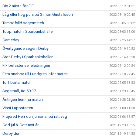
Div 2 nästa för FIF
2022-03-12 01:31
Låg eller hög puls på Simon Gustafsson
2022-03-10 22:45
Tempofylld segermatch
2022-03-05 00:02
Toppmatch i Sparbankshallen
2022-03-03 16:00
Gameday
2022-02-25 14:27
Övertygande seger i Derby
2022-02-19 10:52
Stor-Derby i Sparbankshallen
2022-02-14 19:20
FIF befäster serieledningen
2022-02-12 00:54
Fem snabba till Lundgren inför match
2022-02-10 22:45
Tuff borta match
2022-02-05 18:53
Segermål, tid 59:37
2022-01-29 19:45
Äntligen hemma match
2022-01-28 21:26
Vinst i uppstarten
2022-01-08 11:30
Fröjered Herr och junior är på rätt väg
2022-01-06 16:57
God jul & Gott nytt år!
2021-12-23 13:15
Derby dur
2021-12-19 14:53