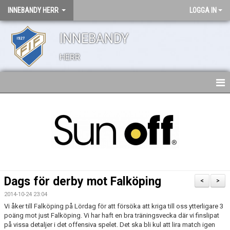
INNEBANDY HERR
LOGGA IN
INNEBANDY
HERR
HEM
TRUPPEN
NYHETER
BILDGALLERI
Dags för derby mot Falköping
<
>
DOKUMENT
2014-10-24 23:04
Vi åker till Falköping på Lördag för att försöka att kriga till oss ytterligare 3
KONTAKT
poäng mot just Falköping. Vi har haft en bra träningsvecka där vi finslipat
på vissa detaljer i det offensiva spelet. Det ska bli kul att lira match igen