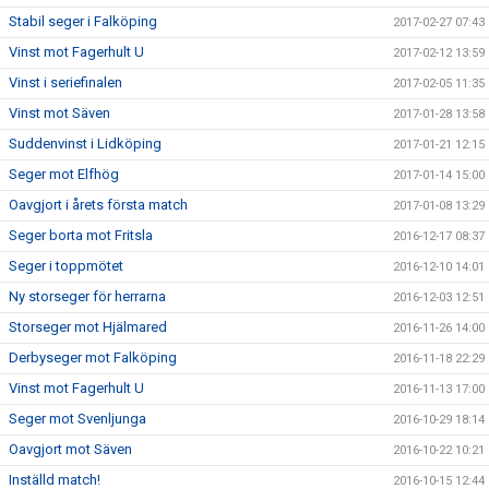
Stabil seger i Falköping
2017-02-27 07:43
Vinst mot Fagerhult U
2017-02-12 13:59
Vinst i seriefinalen
2017-02-05 11:35
Vinst mot Säven
2017-01-28 13:58
Suddenvinst i Lidköping
2017-01-21 12:15
Seger mot Elfhög
2017-01-14 15:00
Oavgjort i årets första match
2017-01-08 13:29
Seger borta mot Fritsla
2016-12-17 08:37
Seger i toppmötet
2016-12-10 14:01
Ny storseger för herrarna
2016-12-03 12:51
Storseger mot Hjälmared
2016-11-26 14:00
Derbyseger mot Falköping
2016-11-18 22:29
Vinst mot Fagerhult U
2016-11-13 17:00
Seger mot Svenljunga
2016-10-29 18:14
Oavgjort mot Säven
2016-10-22 10:21
Inställd match!
2016-10-15 12:44