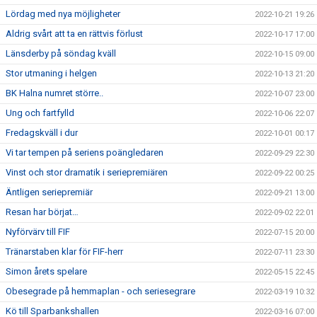
Lördag med nya möjligheter
2022-10-21 19:26
Aldrig svårt att ta en rättvis förlust
2022-10-17 17:00
Länsderby på söndag kväll
2022-10-15 09:00
Stor utmaning i helgen
2022-10-13 21:20
BK Halna numret större..
2022-10-07 23:00
Ung och fartfylld
2022-10-06 22:07
Fredagskväll i dur
2022-10-01 00:17
Vi tar tempen på seriens poängledaren
2022-09-29 22:30
Vinst och stor dramatik i seriepremiären
2022-09-22 00:25
Äntligen seriepremiär
2022-09-21 13:00
Resan har börjat…
2022-09-02 22:01
Nyförvärv till FIF
2022-07-15 20:00
Tränarstaben klar för FIF-herr
2022-07-11 23:30
Simon årets spelare
2022-05-15 22:45
Obesegrade på hemmaplan - och seriesegrare
2022-03-19 10:32
Kö till Sparbankshallen
2022-03-16 07:00