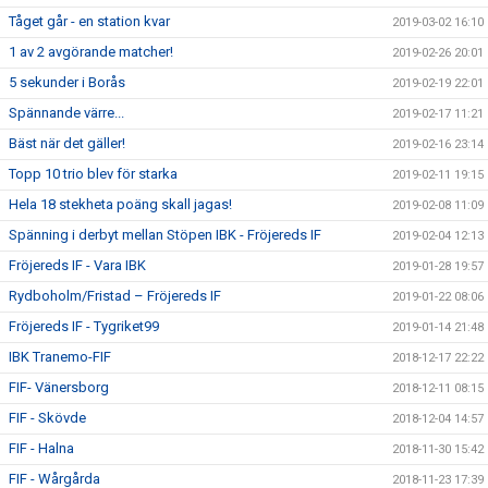
Tåget går - en station kvar
2019-03-02 16:10
1 av 2 avgörande matcher!
2019-02-26 20:01
5 sekunder i Borås
2019-02-19 22:01
Spännande värre...
2019-02-17 11:21
Bäst när det gäller!
2019-02-16 23:14
Topp 10 trio blev för starka
2019-02-11 19:15
Hela 18 stekheta poäng skall jagas!
2019-02-08 11:09
Spänning i derbyt mellan Stöpen IBK - Fröjereds IF
2019-02-04 12:13
Fröjereds IF - Vara IBK
2019-01-28 19:57
Rydboholm/Fristad – Fröjereds IF
2019-01-22 08:06
Fröjereds IF - Tygriket99
2019-01-14 21:48
IBK Tranemo-FIF
2018-12-17 22:22
FIF- Vänersborg
2018-12-11 08:15
FIF - Skövde
2018-12-04 14:57
FIF - Halna
2018-11-30 15:42
FIF - Wårgårda
2018-11-23 17:39