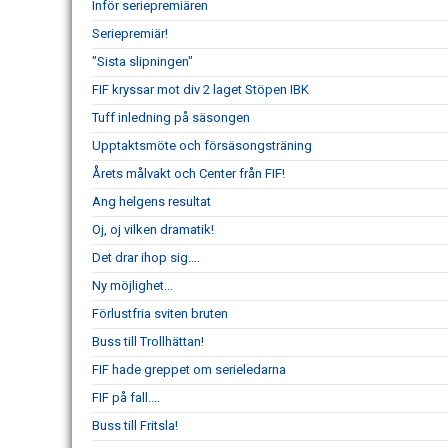
Inför seriepremiären
Seriepremiär!
"Sista slipningen"
FIF kryssar mot div 2 laget Stöpen IBK
Tuff inledning på säsongen
Upptaktsmöte och försäsongsträning
Årets målvakt och Center från FIF!
Ang helgens resultat
Oj, oj vilken dramatik!
Det drar ihop sig….
Ny möjlighet...
Förlustfria sviten bruten
Buss till Trollhättan!
FIF hade greppet om serieledarna
FIF på fall....
Buss till Fritsla!