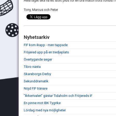
Hela laget ska ha ett stort plus för en bra match trots förlust 
Tony, Marcus och Peter
Nyhetsarkiv
FIF kom ikapp - men tappade
Fröjered upp på en tredjeplats
Övertygande seger
Tibro nästa
Skaraborgs Derby
Sekunddramatik
Nöjd FIF tränare
”Ärkerivalen” gästar Tidaholm och Fröjereds IF
En pinne mot IBK Tygrike
Lördag med nya möjligheter