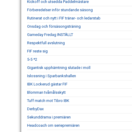
Kickoff och utsedda Paddelmästare
Förberedelser inför stundande säsong
Rutinerat och nytt i FIF tränar- och ledarstab
Onsdag och försäsongsträning
Gameday Fredag INSTÄLLT
Respektfull avslutning
FIF reste sig
5-5 *2
Gigantisk upphämtning slutade i moll
Islossning i Sparbankshallen
IBK Lockerud gästar FIF
Blomman tvåmålsskytt
Tuff match mot Tibro IBK
DerbyDax
Sekunddrama i premiären
Headcoach om seriepremiären