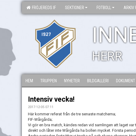
FRÖJEREDS IF
SEKTIONER
FOTBOLL
ARKIV 
INN
HERR
HEM
TRUPPEN
NYHETER
BILDGALLERI
DOKUMENT
Intensiv vecka!
2017-12-05 07:11
Här kommer referat från de tre senaste matcherna;
FIF-Wårgårda;
Vi gör en bra match, kändes redan vid samlingen att laget var 
direkt och låter inte Wårgårda ha bollen mycket. Första periode
Andra perioden fortsätter vi trycka på och skapa chanser. Hug