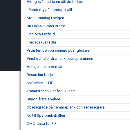
Aldrig svårt att ta en rättvis förlust
Länsderby på söndag kväll
Stor utmaning i helgen
BK Halna numret större..
Ung och fartfylld
Fredagskväll i dur
Vi tar tempen på seriens poängledaren
Vinst och stor dramatik i seriepremiären
Äntligen seriepremiär
Resan har börjat…
Nyförvärv till FIF
Tränarstaben klar för FIF-herr
Simon årets spelare
Obesegrade på hemmaplan - och seriesegrare
Kö till Sparbankshallen
Div 2 nästa för FIF