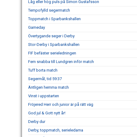
Låg eller hög puls på Simon Gustafsson
Tempofylld segermatch
Toppmatch i Sparbankshallen
Gameday
Övertygande seger i Derby
Stor-Derby i Sparbankshallen
FIF befäster serieledningen
Fem snabba till Lundgren inför match
Tuff borta match
Segermål, tid 59:37
Äntligen hemma match
Vinst i uppstarten
Fröjered Herr och junior är på rätt väg
God jul & Gott nytt år!
Derby dur
Derby, toppmatch, serieledarna