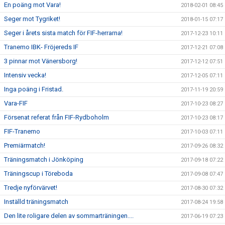
En poäng mot Vara!
2018-02-01 08:45
Seger mot Tygriket!
2018-01-15 07:17
Seger i årets sista match för FIF-herrarna!
2017-12-23 10:11
Tranemo IBK- Fröjereds IF
2017-12-21 07:08
3 pinnar mot Vänersborg!
2017-12-12 07:51
Intensiv vecka!
2017-12-05 07:11
Inga poäng i Fristad.
2017-11-19 20:59
Vara-FIF
2017-10-23 08:27
Försenat referat från FIF-Rydboholm
2017-10-23 08:17
FIF-Tranemo
2017-10-03 07:11
Premiärmatch!
2017-09-26 08:32
Träningsmatch i Jönköping
2017-09-18 07:22
Träningscup i Töreboda
2017-09-08 07:47
Tredje nyförvärvet!
2017-08-30 07:32
Inställd träningsmatch
2017-08-24 19:58
Den lite roligare delen av sommarträningen....
2017-06-19 07:23