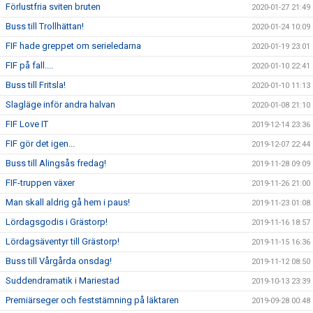
Förlustfria sviten bruten
2020-01-27 21:49
Buss till Trollhättan!
2020-01-24 10:09
FIF hade greppet om serieledarna
2020-01-19 23:01
FIF på fall....
2020-01-10 22:41
Buss till Fritsla!
2020-01-10 11:13
Slagläge inför andra halvan
2020-01-08 21:10
FIF Love IT
2019-12-14 23:36
FIF gör det igen...
2019-12-07 22:44
Buss till Alingsås fredag!
2019-11-28 09:09
FIF-truppen växer
2019-11-26 21:00
Man skall aldrig gå hem i paus!
2019-11-23 01:08
Lördagsgodis i Grästorp!
2019-11-16 18:57
Lördagsäventyr till Grästorp!
2019-11-15 16:36
Buss till Vårgårda onsdag!
2019-11-12 08:50
Suddendramatik i Mariestad
2019-10-13 23:39
Premiärseger och feststämning på läktaren
2019-09-28 00:48