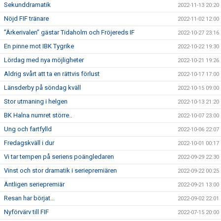
Sekunddramatik
2022-11-13 20:20
Nöjd FIF tränare
2022-11-02 12:00
”Ärkerivalen” gästar Tidaholm och Fröjereds IF
2022-10-27 23:16
En pinne mot IBK Tygrike
2022-10-22 19:30
Lördag med nya möjligheter
2022-10-21 19:26
Aldrig svårt att ta en rättvis förlust
2022-10-17 17:00
Länsderby på söndag kväll
2022-10-15 09:00
Stor utmaning i helgen
2022-10-13 21:20
BK Halna numret större..
2022-10-07 23:00
Ung och fartfylld
2022-10-06 22:07
Fredagskväll i dur
2022-10-01 00:17
Vi tar tempen på seriens poängledaren
2022-09-29 22:30
Vinst och stor dramatik i seriepremiären
2022-09-22 00:25
Äntligen seriepremiär
2022-09-21 13:00
Resan har börjat…
2022-09-02 22:01
Nyförvärv till FIF
2022-07-15 20:00