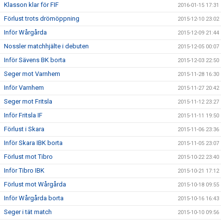
Klasson klar för FIF
2016-01-15 17:31
Förlust trots drömöppning
2015-12-10 23:02
Inför Wårgårda
2015-12-09 21:44
Nossler matchhjälte i debuten
2015-12-05 00:07
Inför Sävens BK borta
2015-12-03 22:50
Seger mot Varnhem
2015-11-28 16:30
Inför Varnhem
2015-11-27 20:42
Seger mot Fritsla
2015-11-12 23:27
Inför Fritsla IF
2015-11-11 19:50
Förlust i Skara
2015-11-06 23:36
Inför Skara IBK borta
2015-11-05 23:07
Förlust mot Tibro
2015-10-22 23:40
Inför Tibro IBK
2015-10-21 17:12
Förlust mot Wårgårda
2015-10-18 09:55
Inför Wårgårda borta
2015-10-16 16:43
Seger i tät match
2015-10-10 09:56