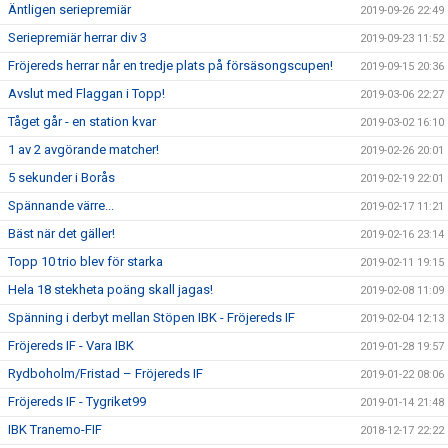
Äntligen seriepremiär
2019-09-26 22:49
Seriepremiär herrar div 3
2019-09-23 11:52
Fröjereds herrar når en tredje plats på försäsongscupen!
2019-09-15 20:36
Avslut med Flaggan i Topp!
2019-03-06 22:27
Tåget går - en station kvar
2019-03-02 16:10
1 av 2 avgörande matcher!
2019-02-26 20:01
5 sekunder i Borås
2019-02-19 22:01
Spännande värre...
2019-02-17 11:21
Bäst när det gäller!
2019-02-16 23:14
Topp 10 trio blev för starka
2019-02-11 19:15
Hela 18 stekheta poäng skall jagas!
2019-02-08 11:09
Spänning i derbyt mellan Stöpen IBK - Fröjereds IF
2019-02-04 12:13
Fröjereds IF - Vara IBK
2019-01-28 19:57
Rydboholm/Fristad – Fröjereds IF
2019-01-22 08:06
Fröjereds IF - Tygriket99
2019-01-14 21:48
IBK Tranemo-FIF
2018-12-17 22:22