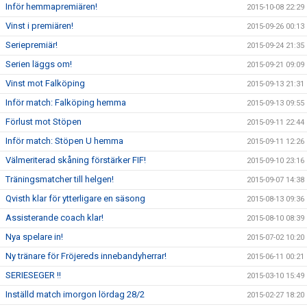
Inför hemmapremiären!
2015-10-08 22:29
Vinst i premiären!
2015-09-26 00:13
Seriepremiär!
2015-09-24 21:35
Serien läggs om!
2015-09-21 09:09
Vinst mot Falköping
2015-09-13 21:31
Inför match: Falköping hemma
2015-09-13 09:55
Förlust mot Stöpen
2015-09-11 22:44
Inför match: Stöpen U hemma
2015-09-11 12:26
Välmeriterad skåning förstärker FIF!
2015-09-10 23:16
Träningsmatcher till helgen!
2015-09-07 14:38
Qvisth klar för ytterligare en säsong
2015-08-13 09:36
Assisterande coach klar!
2015-08-10 08:39
Nya spelare in!
2015-07-02 10:20
Ny tränare för Fröjereds innebandyherrar!
2015-06-11 00:21
SERIESEGER !!
2015-03-10 15:49
Inställd match imorgon lördag 28/2
2015-02-27 18:20