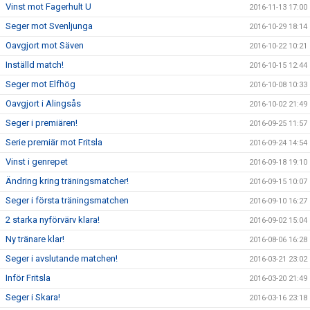
Vinst mot Fagerhult U
2016-11-13 17:00
Seger mot Svenljunga
2016-10-29 18:14
Oavgjort mot Säven
2016-10-22 10:21
Inställd match!
2016-10-15 12:44
Seger mot Elfhög
2016-10-08 10:33
Oavgjort i Alingsås
2016-10-02 21:49
Seger i premiären!
2016-09-25 11:57
Serie premiär mot Fritsla
2016-09-24 14:54
Vinst i genrepet
2016-09-18 19:10
Ändring kring träningsmatcher!
2016-09-15 10:07
Seger i första träningsmatchen
2016-09-10 16:27
2 starka nyförvärv klara!
2016-09-02 15:04
Ny tränare klar!
2016-08-06 16:28
Seger i avslutande matchen!
2016-03-21 23:02
Inför Fritsla
2016-03-20 21:49
Seger i Skara!
2016-03-16 23:18