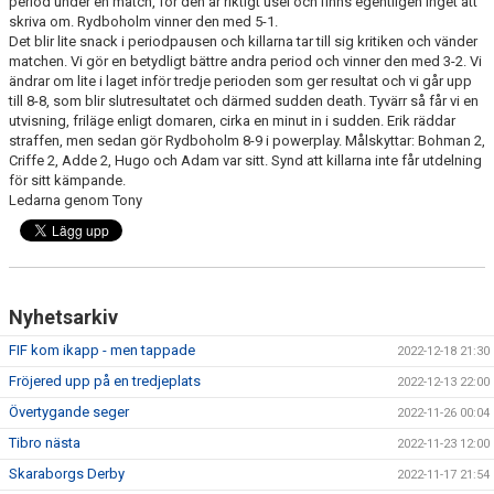
period under en match, för den är riktigt usel och finns egentligen inget att
TABELL & RESULTAT
skriva om. Rydboholm vinner den med 5-1.
Det blir lite snack i periodpausen och killarna tar till sig kritiken och vänder
MATCHER
matchen. Vi gör en betydligt bättre andra period och vinner den med 3-2. Vi
ändrar om lite i laget inför tredje perioden som ger resultat och vi går upp
till 8-8, som blir slutresultatet och därmed sudden death. Tyvärr så får vi en
utvisning, friläge enligt domaren, cirka en minut in i sudden. Erik räddar
straffen, men sedan gör Rydboholm 8-9 i powerplay. Målskyttar: Bohman 2,
Criffe 2, Adde 2, Hugo och Adam var sitt. Synd att killarna inte får utdelning
för sitt kämpande.
Ledarna genom Tony
Nyhetsarkiv
FIF kom ikapp - men tappade
2022-12-18 21:30
Fröjered upp på en tredjeplats
2022-12-13 22:00
Övertygande seger
2022-11-26 00:04
Tibro nästa
2022-11-23 12:00
Skaraborgs Derby
2022-11-17 21:54