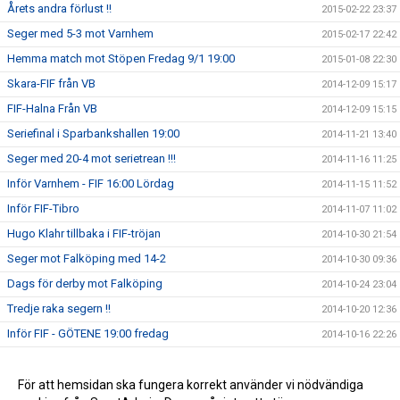
Årets andra förlust !!
2015-02-22 23:37
Seger med 5-3 mot Varnhem
2015-02-17 22:42
Hemma match mot Stöpen Fredag 9/1 19:00
2015-01-08 22:30
Skara-FIF från VB
2014-12-09 15:17
FIF-Halna Från VB
2014-12-09 15:15
Seriefinal i Sparbankshallen 19:00
2014-11-21 13:40
Seger med 20-4 mot serietrean !!!
2014-11-16 11:25
Inför Varnhem - FIF 16:00 Lördag
2014-11-15 11:52
Inför FIF-Tibro
2014-11-07 11:02
Hugo Klahr tillbaka i FIF-tröjan
2014-10-30 21:54
Seger mot Falköping med 14-2
2014-10-30 09:36
Dags för derby mot Falköping
2014-10-24 23:04
Tredje raka segern !!
2014-10-20 12:36
Inför FIF - GÖTENE 19:00 fredag
2014-10-16 22:26
Seger i bortamatchen mot Stöpen
2014-10-13 09:41
Vinst i Premiären med 8-2 mot Vänersborg
För att hemsidan ska fungera korrekt använder vi nödvändiga
2014-10-05 14:15