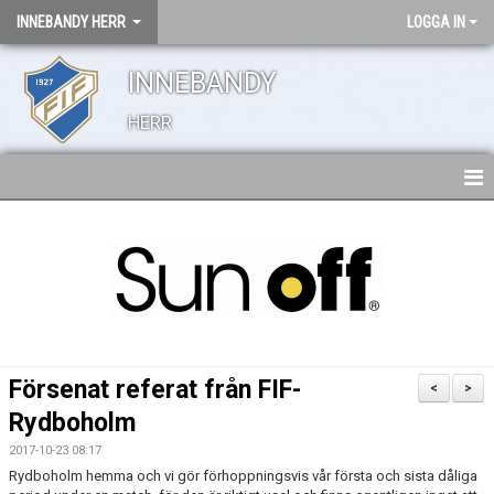
INNEBANDY HERR
LOGGA IN
INNEBANDY
HERR
HEM
TRUPPEN
NYHETER
BILDGALLERI
Försenat referat från FIF-
<
>
DOKUMENT
Rydboholm
2017-10-23 08:17
KONTAKT
Rydboholm hemma och vi gör förhoppningsvis vår första och sista dåliga