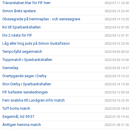
Tränarstaben klar för FIF-herr
2022-07-11 23:30
Simon årets spelare
2022-05-15 22:45
Obesegrade på hemmaplan - och seriesegrare
2022-03-19 10:32
Kö till Sparbankshallen
2022-03-16 07:00
Div 2 nästa för FIF
2022-03-12 01:31
Låg eller hög puls på Simon Gustafsson
2022-03-10 22:45
Tempofylld segermatch
2022-03-05 00:02
Toppmatch i Sparbankshallen
2022-03-03 16:00
Gameday
2022-02-25 14:27
Övertygande seger i Derby
2022-02-19 10:52
Stor-Derby i Sparbankshallen
2022-02-14 19:20
FIF befäster serieledningen
2022-02-12 00:54
Fem snabba till Lundgren inför match
2022-02-10 22:45
Tuff borta match
2022-02-05 18:53
Segermål, tid 59:37
2022-01-29 19:45
Äntligen hemma match
2022-01-28 21:26