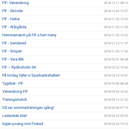
FIF- Vänersborg
2018-12-11 08:15
FIF - Skövde
2018-12-04 14:57
FIF - Halna
2018-11-30 15:42
FIF - Wårgårda
2018-11-23 17:39
Hemmamatch på FIF:s herr meny
2018-11-20 15:02
FIF - Sandared
2018-11-13 11:37
FIF - Stöpen
2018-11-03 11:45
FIF - Vara IBK
2018-10-31 08:38
FIF – Rydboholm SK
2018-10-22 19:30
På lördag fyller vi Sparbankshallen!
2018-10-19 14:31
Tygriket - FIF
2018-10-06 08:28
Vänersborg-FIF
2018-09-23 16:45
Träningsmatch
2018-09-15 21:52
Då var sommarträningen igång!
2018-06-04 07:19
Ledarstab klar!
2018-04-23 09:39
Ingen poäng mot Fristad
2018-02-24 19:16