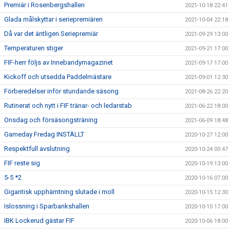
Premiär i Rosenbergshallen
2021-10-18 22:41
Glada målskyttar i seriepremiären
2021-10-04 22:18
Då var det äntligen Seriepremiär
2021-09-29 13:00
Temperaturen stiger
2021-09-21 17:00
FIF-herr följs av Innebandymagazinet
2021-09-17 17:00
Kickoff och utsedda Paddelmästare
2021-09-01 12:30
Förberedelser inför stundande säsong
2021-08-26 22:20
Rutinerat och nytt i FIF tränar- och ledarstab
2021-06-22 18:00
Onsdag och försäsongsträning
2021-06-09 18:48
Gameday Fredag INSTÄLLT
2020-10-27 12:00
Respektfull avslutning
2020-10-24 00:47
FIF reste sig
2020-10-19 13:00
5-5 *2
2020-10-16 07:00
Gigantisk upphämtning slutade i moll
2020-10-15 12:30
Islossning i Sparbankshallen
2020-10-10 17:00
IBK Lockerud gästar FIF
2020-10-06 18:00