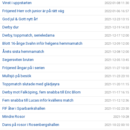
Vinst i uppstarten
2022-01-08 11:30
Fröjered Herr och junior är på rätt väg
2022-01-06 16:57
God jul & Gott nytt år!
2021-12-23 13:15
Derby dur
2021-12-19 14:53
Derby, toppmatch, serieledarna
2021-12-17 12:00
Blott 16-årige Svahn inför helgens hemmamatch
2021-12-09 12:00
Årets sista hemmamatch
2021-12-08 12:00
Segersviten bruten
2021-12-05 13:45
Fröjered ångar på i serien
2021-11-27 10:50
Mullsjö på besök
2021-11-23 23:10
Toppmatch slutade med glädjeyra
2021-11-20 11:15
Derby mot Falköping, fem snabba till Eric Blom
2021-11-17 16:15
Fem snabba till Lucas inför kvällens match
2021-11-12 12:36
FIF åter i Sparbankshallen
2021-11-02 23:30
Mindre Rosor
2021-10-28
Dans på rosor i Rosenbergshallen
2021-10-22 00:10