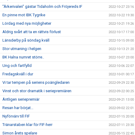
”Ärkerivalen” gästar Tidaholm och Fröjereds IF
2022-10-27 23:16
En pinne mot IBK Tygrike
2022-10-22 19:30
Lördag med nya möjligheter
2022-10-21 19:26
Aldrig svårt att ta en rättvis förlust
2022-10-17 17:00
Länsderby på söndag kväll
2022-10-15 09:00
Stor utmaning i helgen
2022-10-13 21:20
BK Halna numret större..
2022-10-07 23:00
Ung och fartfylld
2022-10-06 22:07
Fredagskväll i dur
2022-10-01 00:17
Vi tar tempen på seriens poängledaren
2022-09-29 22:30
Vinst och stor dramatik i seriepremiären
2022-09-22 00:25
Äntligen seriepremiär
2022-09-21 13:00
Resan har börjat…
2022-09-02 22:01
Nyförvärv till FIF
2022-07-15 20:00
Tränarstaben klar för FIF-herr
2022-07-11 23:30
Simon årets spelare
2022-05-15 22:45