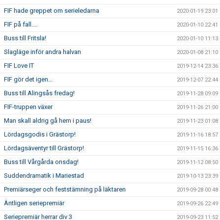
FIF hade greppet om serieledarna
2020-01-19 23:01
FIF på fall....
2020-01-10 22:41
Buss till Fritsla!
2020-01-10 11:13
Slagläge inför andra halvan
2020-01-08 21:10
FIF Love IT
2019-12-14 23:36
FIF gör det igen...
2019-12-07 22:44
Buss till Alingsås fredag!
2019-11-28 09:09
FIF-truppen växer
2019-11-26 21:00
Man skall aldrig gå hem i paus!
2019-11-23 01:08
Lördagsgodis i Grästorp!
2019-11-16 18:57
Lördagsäventyr till Grästorp!
2019-11-15 16:36
Buss till Vårgårda onsdag!
2019-11-12 08:50
Suddendramatik i Mariestad
2019-10-13 23:39
Premiärseger och feststämning på läktaren
2019-09-28 00:48
Äntligen seriepremiär
2019-09-26 22:49
Seriepremiär herrar div 3
2019-09-23 11:52