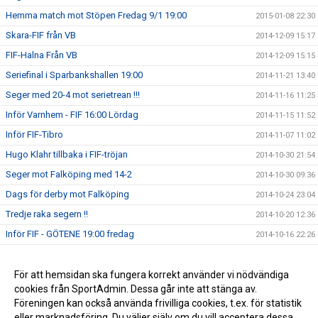
Hemma match mot Stöpen Fredag 9/1 19:00
2015-01-08 22:30
Skara-FIF från VB
2014-12-09 15:17
FIF-Halna Från VB
2014-12-09 15:15
Seriefinal i Sparbankshallen 19:00
2014-11-21 13:40
Seger med 20-4 mot serietrean !!!
2014-11-16 11:25
Inför Varnhem - FIF 16:00 Lördag
2014-11-15 11:52
Inför FIF-Tibro
2014-11-07 11:02
Hugo Klahr tillbaka i FIF-tröjan
2014-10-30 21:54
Seger mot Falköping med 14-2
2014-10-30 09:36
Dags för derby mot Falköping
2014-10-24 23:04
Tredje raka segern !!
2014-10-20 12:36
Inför FIF - GÖTENE 19:00 fredag
2014-10-16 22:26
Seger i bortamatchen mot Stöpen
2014-10-13 09:41
Vinst i Premiären med 8-2 mot Vänersborg
För att hemsidan ska fungera korrekt använder vi nödvändiga
2014-10-05 14:15
cookies från SportAdmin. Dessa går inte att stänga av.
Seriepremiär mot Vänersborg U söndag 5/10 11:00
2014-10-03 16:44
Föreningen kan också använda frivilliga cookies, t.ex. för statistik
eller marknadsföring. Du väljer själv om du vill acceptera dessa.