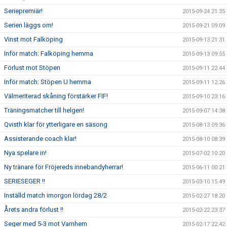
Seriepremiär!
2015-09-24 21:35
Serien läggs om!
2015-09-21 09:09
Vinst mot Falköping
2015-09-13 21:31
Inför match: Falköping hemma
2015-09-13 09:55
Förlust mot Stöpen
2015-09-11 22:44
Inför match: Stöpen U hemma
2015-09-11 12:26
Välmeriterad skåning förstärker FIF!
2015-09-10 23:16
Träningsmatcher till helgen!
2015-09-07 14:38
Qvisth klar för ytterligare en säsong
2015-08-13 09:36
Assisterande coach klar!
2015-08-10 08:39
Nya spelare in!
2015-07-02 10:20
Ny tränare för Fröjereds innebandyherrar!
2015-06-11 00:21
SERIESEGER !!
2015-03-10 15:49
Inställd match imorgon lördag 28/2
2015-02-27 18:20
Årets andra förlust !!
2015-02-22 23:37
Seger med 5-3 mot Varnhem
2015-02-17 22:42