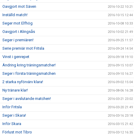
Oavgjort mot Säven
2016-10-22 10:21
Inställd match!
2016-10-15 12:44
Seger mot Elfhög
2016-10-08 10:33
Oavgjort i Alingsås
2016-10-02 21:49
Seger i premiären!
2016-09-25 11:57
Serie premiär mot Fritsla
2016-09-24 14:54
Vinst i genrepet
2016-09-18 19:10
Ändring kring träningsmatcher!
2016-09-15 10:07
Seger i första träningsmatchen
2016-09-10 16:27
2 starka nyförvärv klara!
2016-09-02 15:04
Ny tränare klar!
2016-08-06 16:28
Seger i avslutande matchen!
2016-03-21 23:02
Inför Fritsla
2016-03-20 21:49
Seger i Skara!
2016-03-16 23:18
Inför Skara
2016-03-15 21:42
Förlust mot Tibro
2016-03-12 16:35