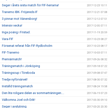
Seger i årets sista match för FIF-herrarna!
2017-12-23 10:11
Tranemo IBK- Fröjereds IF
2017-12-21 07:08
3 pinnar mot Vänersborg!
2017-12-12 07:51
Intensiv vecka!
2017-12-05 07:11
Inga poäng i Fristad.
2017-11-19 20:59
Vara-FIF
2017-10-23 08:27
Försenat referat från FIF-Rydboholm
2017-10-23 08:17
FIF-Tranemo
2017-10-03 07:11
Premiärmatch!
2017-09-26 08:32
Träningsmatch i Jönköping
2017-09-18 07:22
Träningscup i Töreboda
2017-09-08 07:47
Tredje nyförvärvet!
2017-08-30 07:32
Inställd träningsmatch
2017-08-24 19:58
Den lite roligare delen av sommarträningen....
2017-06-19 07:23
Välkomna Joel och Erik!
2017-05-30 09:10
Seger i avslutning
2017-03-20 20:30