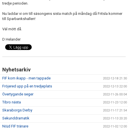
tredje perioden.
Nu laddar vi om till säsongens sista match på måndag då Fritsla kommer
till Sparbankshallen!
Väl mött då.
D Helander
Nyhetsarkiv
FIF kom ikapp - men tappade
2022-12-18 21:30
Fröjered upp på en tredjeplats
2022-12-13 22:00
Övertygande seger
2022-11-26 00:04
Tibro nästa
2022-11-23 12:00
Skaraborgs Derby
2022-11-17 21:54
Sekunddramatik
2022-11-13 20:20
Nöjd FIF tränare
2022-11-02 12:00