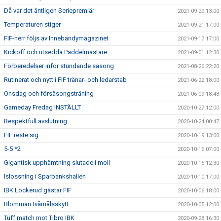
Då var det äntligen Seriepremiär
2021-09-29 13:00
Temperaturen stiger
2021-09-21 17:00
FIF-herr följs av Innebandymagazinet
2021-09-17 17:00
Kickoff och utsedda Paddelmästare
2021-09-01 12:30
Förberedelser inför stundande säsong
2021-08-26 22:20
Rutinerat och nytt i FIF tränar- och ledarstab
2021-06-22 18:00
Onsdag och försäsongsträning
2021-06-09 18:48
Gameday Fredag INSTÄLLT
2020-10-27 12:00
Respektfull avslutning
2020-10-24 00:47
FIF reste sig
2020-10-19 13:00
5-5 *2
2020-10-16 07:00
Gigantisk upphämtning slutade i moll
2020-10-15 12:30
Islossning i Sparbankshallen
2020-10-10 17:00
IBK Lockerud gästar FIF
2020-10-06 18:00
Blomman tvåmålsskytt
2020-10-05 12:00
Tuff match mot Tibro IBK
2020-09-28 16:30