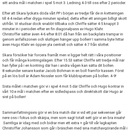
sitt andra mål i matchen i spel 5 mot 3. Ledning 4-3 till oss efter 2 perioder.
Efter att Skara lyckats döda vårt PP i början av tredje får de in kvitteringen
till 4-4 redan efter dryga minuten spelad, detta efter ett aningen billigt skott
utifrån. Vi studsar dock snabbt tillbaka och Chriffe sätter 4-5 knappt 3
minuter in i perioden efter en fin diagonalpass av Hugo Klahr.
Christoffer sätter även 4-6 efter 8.01 då han från sin backplats trampar in
genom anfallszonen och slutligen hänger upp bollen! I samma byte hittar
även Hugo Klahr en öppen yta centralt och sätter 4-7 från slottet.
Skara försöker här forcera framåt men vi ligger helt rätt i våra positioner
och får många kontringslägen. Efter 15.53 sätter Chriffe sitt tredje mål när
han fyller på i en kontring där han i andra vågen kan sätta dit bollen.
8 sekunder senare kastar Jacob Bohman in en boll framför kassen. Först
på en lös boll är Adam Nossler som får klubbspetsen på bollen. 4-9!
Sista målet i matchen gör vi i spel 4 mot 5 där Chriffe och Hugo kontrar in
vårt 10:e mål i matchen efter en sidledspass och direktskott där Hugo är
sist på bollen!
Sammanfattningsvis gör vi en bra match där vi vid ett par sekvenser går
nere oss i fokus och skärpa, men som sagt totalt sett gör vi en bra insats!
Samtliga är idag med och bidrar men ett extra + går till vår lagkapten
Christoffer Johansson som går i bräschen med sina matchavgörande mål i