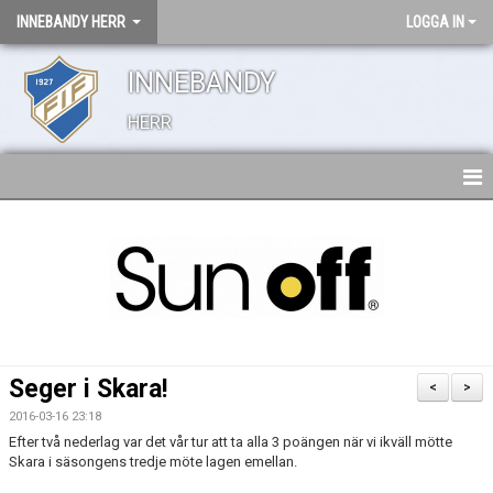
INNEBANDY HERR
LOGGA IN
INNEBANDY
HERR
HEM
TRUPPEN
NYHETER
BILDGALLERI
Seger i Skara!
<
>
DOKUMENT
2016-03-16 23:18
Efter två nederlag var det vår tur att ta alla 3 poängen när vi ikväll mötte
KONTAKT
Skara i säsongens tredje möte lagen emellan.