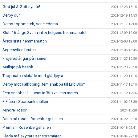
God jul & Gott nytt år!
2021-12-23 13:15
Derby dur
2021-12-19 14:53
Derby, toppmatch, serieledarna
2021-12-17 12:00
Blott 16-årige Svahn inför helgens hemmamatch
2021-12-09 12:00
Årets sista hemmamatch
2021-12-08 12:00
Segersviten bruten
2021-12-05 13:45
Fröjered ångar på i serien
2021-11-27 10:50
Mullsjö på besök
2021-11-23 23:10
Toppmatch slutade med glädjeyra
2021-11-20 11:15
Derby mot Falköping, fem snabba till Eric Blom
2021-11-17 16:15
Fem snabba till Lucas inför kvällens match
2021-11-12 12:36
FIF åter i Sparbankshallen
2021-11-02 23:30
Mindre Rosor
2021-10-28
Dans på rosor i Rosenbergshallen
2021-10-22 00:10
Premiär i Rosenbergshallen
2021-10-18 22:41
Glada målskyttar i seriepremiären
2021-10-04 22:18