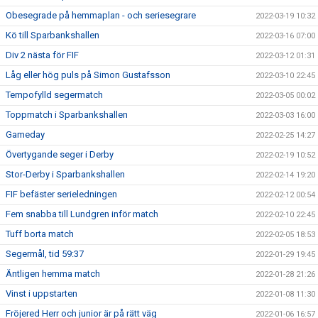
Obesegrade på hemmaplan - och seriesegrare
2022-03-19 10:32
Kö till Sparbankshallen
2022-03-16 07:00
Div 2 nästa för FIF
2022-03-12 01:31
Låg eller hög puls på Simon Gustafsson
2022-03-10 22:45
Tempofylld segermatch
2022-03-05 00:02
Toppmatch i Sparbankshallen
2022-03-03 16:00
Gameday
2022-02-25 14:27
Övertygande seger i Derby
2022-02-19 10:52
Stor-Derby i Sparbankshallen
2022-02-14 19:20
FIF befäster serieledningen
2022-02-12 00:54
Fem snabba till Lundgren inför match
2022-02-10 22:45
Tuff borta match
2022-02-05 18:53
Segermål, tid 59:37
2022-01-29 19:45
Äntligen hemma match
2022-01-28 21:26
Vinst i uppstarten
2022-01-08 11:30
Fröjered Herr och junior är på rätt väg
2022-01-06 16:57