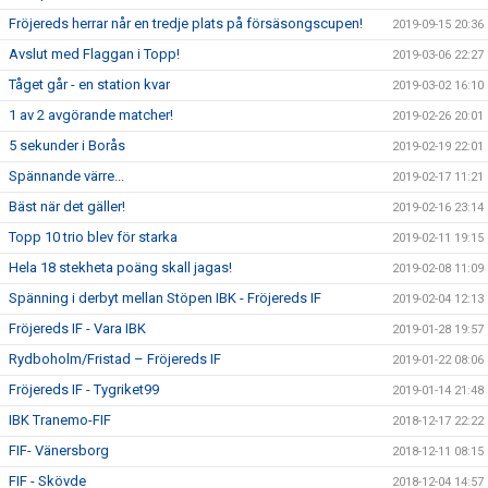
Fröjereds herrar når en tredje plats på försäsongscupen!
2019-09-15 20:36
Avslut med Flaggan i Topp!
2019-03-06 22:27
Tåget går - en station kvar
2019-03-02 16:10
1 av 2 avgörande matcher!
2019-02-26 20:01
5 sekunder i Borås
2019-02-19 22:01
Spännande värre...
2019-02-17 11:21
Bäst när det gäller!
2019-02-16 23:14
Topp 10 trio blev för starka
2019-02-11 19:15
Hela 18 stekheta poäng skall jagas!
2019-02-08 11:09
Spänning i derbyt mellan Stöpen IBK - Fröjereds IF
2019-02-04 12:13
Fröjereds IF - Vara IBK
2019-01-28 19:57
Rydboholm/Fristad – Fröjereds IF
2019-01-22 08:06
Fröjereds IF - Tygriket99
2019-01-14 21:48
IBK Tranemo-FIF
2018-12-17 22:22
FIF- Vänersborg
2018-12-11 08:15
FIF - Skövde
2018-12-04 14:57