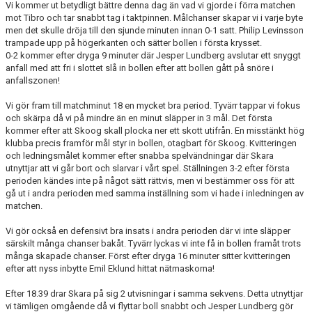
Vi kommer ut betydligt bättre denna dag än vad vi gjorde i förra matchen
TABELL & RESULTAT
mot Tibro och tar snabbt tag i taktpinnen. Målchanser skapar vi i varje byte
men det skulle dröja till den sjunde minuten innan 0-1 satt. Philip Levinsson
MATCHER
trampade upp på högerkanten och sätter bollen i första krysset.
0-2 kommer efter dryga 9 minuter där Jesper Lundberg avslutar ett snyggt
anfall med att fri i slottet slå in bollen efter att bollen gått på snöre i
anfallszonen!
Vi gör fram till matchminut 18 en mycket bra period. Tyvärr tappar vi fokus
och skärpa då vi på mindre än en minut släpper in 3 mål. Det första
kommer efter att Skoog skall plocka ner ett skott utifrån. En misstänkt hög
klubba precis framför mål styr in bollen, otagbart för Skoog. Kvitteringen
och ledningsmålet kommer efter snabba spelvändningar där Skara
utnyttjar att vi går bort och slarvar i vårt spel. Ställningen 3-2 efter första
perioden kändes inte på något sätt rättvis, men vi bestämmer oss för att
gå ut i andra perioden med samma inställning som vi hade i inledningen av
matchen.
Vi gör också en defensivt bra insats i andra perioden där vi inte släpper
särskilt många chanser bakåt. Tyvärr lyckas vi inte få in bollen framåt trots
många skapade chanser. Först efter dryga 16 minuter sitter kvitteringen
efter att nyss inbytte Emil Eklund hittat nätmaskorna!
Efter 18.39 drar Skara på sig 2 utvisningar i samma sekvens. Detta utnyttjar
vi tämligen omgående då vi flyttar boll snabbt och Jesper Lundberg gör