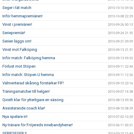
Seger i tät match
2015-10-10 09:56
Inför hemmapremiären!
2015-10-08 22:29
Vinst i premiären!
2015-09-26 00:13
Seriepremiär!
2015-09-24 21:35
Serien läggs om!
2015-09-21 09:09
Vinst mot Falköping
2015-09-13 21:31
Inför match: Falköping hemma
2015-09-13 09:55
Förlust mot Stöpen
2015-09-11 22:44
Inför match: Stöpen U hemma
2015-09-11 12:26
Välmeriterad skåning förstärker FIF!
2015-09-10 23:16
Träningsmatcher till helgen!
2015-09-07 14:38
Qvisth klar för ytterligare en säsong
2015-08-13 09:36
Assisterande coach klar!
2015-08-10 08:39
Nya spelare in!
2015-07-02 10:20
Ny tränare för Fröjereds innebandyherrar!
2015-06-11 00:21
SERIESEGER !!
2015-03-10 15:49