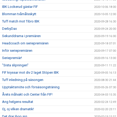
IBK Lockerud gästar FIF
2020-10-06 18:00
Blomman tvåmålsskytt
2020-10-05 12:00
Tuff match mot Tibro IBK
2020-09-28 16:30
DerbyDax
2020-09-24 20:00
Sekunddrama i premiären
2020-09-19 16:00
Headcoach om seriepremiären
2020-09-18 07:01
Inför seriepremiären
2020-09-17 07:00
Seriepremiär!
2020-09-16 13:00
"Sista slipningen"
2020-09-11 11:22
FIF kryssar mot div 2 laget Stöpen IBK
2020-09-05 16:13
Tuff inledning på säsongen
2020-08-30 21:44
Upptaktsmöte och försäsongsträning
2020-05-26 07:30
Årets målvakt och Center från FIF!
2020-04-03 15:35
Ang helgens resultat
2020-02-24 12:49
Oj, oj vilken dramatik!
2020-02-20 23:11
Det drar ihop sig….
2020-02-19 15:52