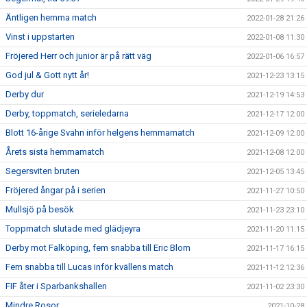
Äntligen hemma match
2022-01-28 21:26
Vinst i uppstarten
2022-01-08 11:30
Fröjered Herr och junior är på rätt väg
2022-01-06 16:57
God jul & Gott nytt år!
2021-12-23 13:15
Derby dur
2021-12-19 14:53
Derby, toppmatch, serieledarna
2021-12-17 12:00
Blott 16-årige Svahn inför helgens hemmamatch
2021-12-09 12:00
Årets sista hemmamatch
2021-12-08 12:00
Segersviten bruten
2021-12-05 13:45
Fröjered ångar på i serien
2021-11-27 10:50
Mullsjö på besök
2021-11-23 23:10
Toppmatch slutade med glädjeyra
2021-11-20 11:15
Derby mot Falköping, fem snabba till Eric Blom
2021-11-17 16:15
Fem snabba till Lucas inför kvällens match
2021-11-12 12:36
FIF åter i Sparbankshallen
2021-11-02 23:30
Mindre Rosor
2021-10-28