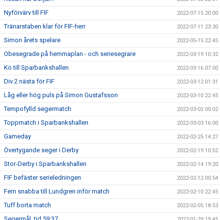
Nyförvärv till FIF
2022-07-15 20:00
Tränarstaben klar för FIF-herr
2022-07-11 23:30
Simon årets spelare
2022-05-15 22:45
Obesegrade på hemmaplan - och seriesegrare
2022-03-19 10:32
Kö till Sparbankshallen
2022-03-16 07:00
Div 2 nästa för FIF
2022-03-12 01:31
Låg eller hög puls på Simon Gustafsson
2022-03-10 22:45
Tempofylld segermatch
2022-03-05 00:02
Toppmatch i Sparbankshallen
2022-03-03 16:00
Gameday
2022-02-25 14:27
Övertygande seger i Derby
2022-02-19 10:52
Stor-Derby i Sparbankshallen
2022-02-14 19:20
FIF befäster serieledningen
2022-02-12 00:54
Fem snabba till Lundgren inför match
2022-02-10 22:45
Tuff borta match
2022-02-05 18:53
Segermål, tid 59:37
2022-01-29 19:45