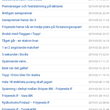
Premiärseger och feststämning på läktaren
2019-09-28 00:48
Äntligen seriepremiär
2019-09-26 22:49
Seriepremiär herrar div 3
2019-09-23 11:52
Fröjereds herrar når en tredje plats på försäsongscupen!
2019-09-15 20:36
Avslut med Flaggan i Topp!
2019-03-06 22:27
Tåget går - en station kvar
2019-03-02 16:10
1 av 2 avgörande matcher!
2019-02-26 20:01
5 sekunder i Borås
2019-02-19 22:01
Spännande värre...
2019-02-17 11:21
Bäst när det gäller!
2019-02-16 23:14
Topp 10 trio blev för starka
2019-02-11 19:15
Hela 18 stekheta poäng skall jagas!
2019-02-08 11:09
Spänning i derbyt mellan Stöpen IBK - Fröjereds IF
2019-02-04 12:13
Fröjereds IF - Vara IBK
2019-01-28 19:57
Rydboholm/Fristad – Fröjereds IF
2019-01-22 08:06
Fröjereds IF - Tygriket99
2019-01-14 21:48