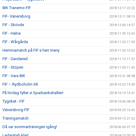
IBK Tranemo-FIF
2018-12-17 22:22
FIF- Vänersborg
2018-12-11 08:15
FIF - Skövde
2018-12-04 14:57
FIF - Halna
2018-11-30 15:42
FIF - Wårgårda
2018-11-23 17:39
Hemmamatch på FIF:s herr meny
2018-11-20 15:02
FIF - Sandared
2018-11-13 11:37
FIF - Stöpen
2018-11-03 11:45
FIF - Vara IBK
2018-10-31 08:38
FIF – Rydboholm SK
2018-10-22 19:30
På lördag fyller vi Sparbankshallen!
2018-10-19 14:31
Tygriket - FIF
2018-10-06 08:28
Vänersborg-FIF
2018-09-23 16:45
Träningsmatch
2018-09-15 21:52
Då var sommarträningen igång!
2018-06-04 07:19
Ledarstab klar!
2018-04-23 09:39