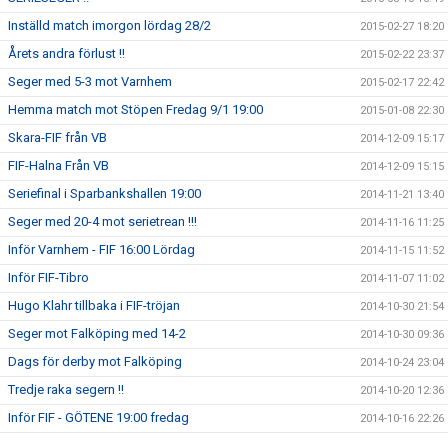
Inställd match imorgon lördag 28/2
2015-02-27 18:20
Årets andra förlust !!
2015-02-22 23:37
Seger med 5-3 mot Varnhem
2015-02-17 22:42
Hemma match mot Stöpen Fredag 9/1 19:00
2015-01-08 22:30
Skara-FIF från VB
2014-12-09 15:17
FIF-Halna Från VB
2014-12-09 15:15
Seriefinal i Sparbankshallen 19:00
2014-11-21 13:40
Seger med 20-4 mot serietrean !!!
2014-11-16 11:25
Inför Varnhem - FIF 16:00 Lördag
2014-11-15 11:52
Inför FIF-Tibro
2014-11-07 11:02
Hugo Klahr tillbaka i FIF-tröjan
2014-10-30 21:54
Seger mot Falköping med 14-2
2014-10-30 09:36
Dags för derby mot Falköping
2014-10-24 23:04
Tredje raka segern !!
2014-10-20 12:36
Inför FIF - GÖTENE 19:00 fredag
2014-10-16 22:26
Seger i bortamatchen mot Stöpen
2014-10-13 09:41