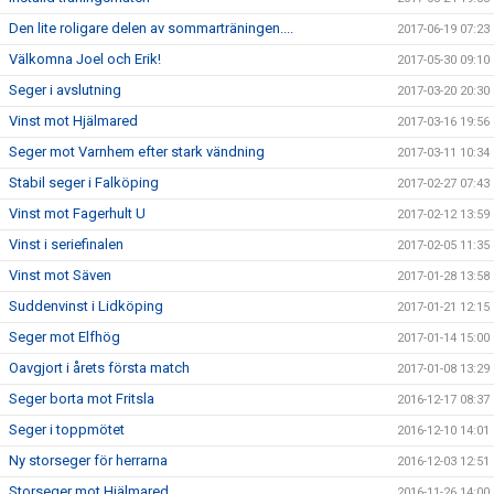
Den lite roligare delen av sommarträningen....
2017-06-19 07:23
Välkomna Joel och Erik!
2017-05-30 09:10
Seger i avslutning
2017-03-20 20:30
Vinst mot Hjälmared
2017-03-16 19:56
Seger mot Varnhem efter stark vändning
2017-03-11 10:34
Stabil seger i Falköping
2017-02-27 07:43
Vinst mot Fagerhult U
2017-02-12 13:59
Vinst i seriefinalen
2017-02-05 11:35
Vinst mot Säven
2017-01-28 13:58
Suddenvinst i Lidköping
2017-01-21 12:15
Seger mot Elfhög
2017-01-14 15:00
Oavgjort i årets första match
2017-01-08 13:29
Seger borta mot Fritsla
2016-12-17 08:37
Seger i toppmötet
2016-12-10 14:01
Ny storseger för herrarna
2016-12-03 12:51
Storseger mot Hjälmared
2016-11-26 14:00