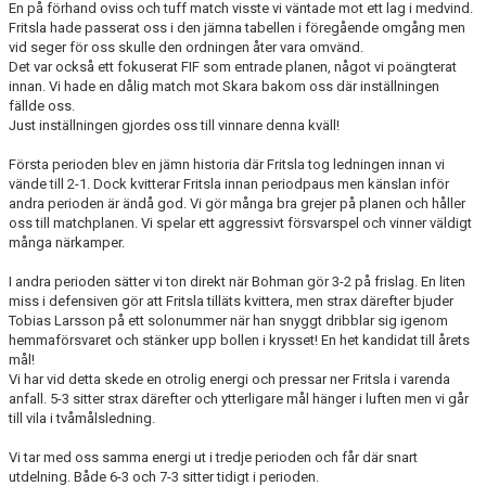
En på förhand oviss och tuff match visste vi väntade mot ett lag i medvind.
TABELL & RESULTAT
Fritsla hade passerat oss i den jämna tabellen i föregående omgång men
vid seger för oss skulle den ordningen åter vara omvänd.
MATCHER
Det var också ett fokuserat FIF som entrade planen, något vi poängterat
innan. Vi hade en dålig match mot Skara bakom oss där inställningen
fällde oss.
Just inställningen gjordes oss till vinnare denna kväll!
Första perioden blev en jämn historia där Fritsla tog ledningen innan vi
vände till 2-1. Dock kvitterar Fritsla innan periodpaus men känslan inför
andra perioden är ändå god. Vi gör många bra grejer på planen och håller
oss till matchplanen. Vi spelar ett aggressivt försvarspel och vinner väldigt
många närkamper.
I andra perioden sätter vi ton direkt när Bohman gör 3-2 på frislag. En liten
miss i defensiven gör att Fritsla tilläts kvittera, men strax därefter bjuder
Tobias Larsson på ett solonummer när han snyggt dribblar sig igenom
hemmaförsvaret och stänker upp bollen i krysset! En het kandidat till årets
mål!
Vi har vid detta skede en otrolig energi och pressar ner Fritsla i varenda
anfall. 5-3 sitter strax därefter och ytterligare mål hänger i luften men vi går
till vila i tvåmålsledning.
Vi tar med oss samma energi ut i tredje perioden och får där snart
utdelning. Både 6-3 och 7-3 sitter tidigt i perioden.