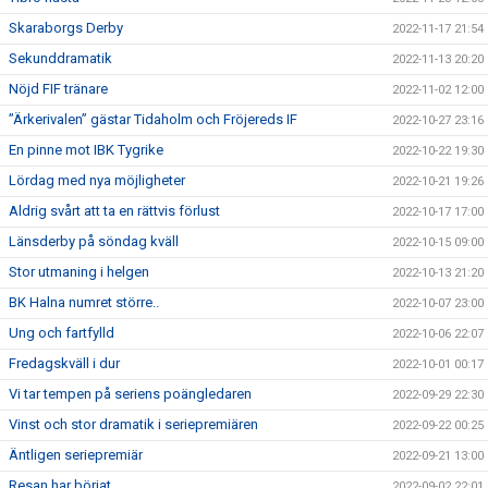
Skaraborgs Derby
2022-11-17 21:54
Sekunddramatik
2022-11-13 20:20
Nöjd FIF tränare
2022-11-02 12:00
”Ärkerivalen” gästar Tidaholm och Fröjereds IF
2022-10-27 23:16
En pinne mot IBK Tygrike
2022-10-22 19:30
Lördag med nya möjligheter
2022-10-21 19:26
Aldrig svårt att ta en rättvis förlust
2022-10-17 17:00
Länsderby på söndag kväll
2022-10-15 09:00
Stor utmaning i helgen
2022-10-13 21:20
BK Halna numret större..
2022-10-07 23:00
Ung och fartfylld
2022-10-06 22:07
Fredagskväll i dur
2022-10-01 00:17
Vi tar tempen på seriens poängledaren
2022-09-29 22:30
Vinst och stor dramatik i seriepremiären
2022-09-22 00:25
Äntligen seriepremiär
2022-09-21 13:00
Resan har börjat…
2022-09-02 22:01