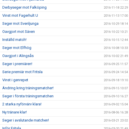
Derbyseger mot Falköping
2016-11-18 22:29
Vinst mot Fagerhult U
2016-11-13 17:00
Seger mot Svenljunga
2016-10-29 18:14
Oavgjort mot Säven
2016-10-22 10:21
Inställd match!
2016-10-15 12:44
Seger mot Elfhög
2016-10-08 10:33
Oavgjort i Alingsås
2016-10-02 21:49
Seger i premiären!
2016-09-25 11:57
Serie premiär mot Fritsla
2016-09-24 14:54
Vinst i genrepet
2016-09-18 19:10
Ändring kring träningsmatcher!
2016-09-15 10:07
Seger i första träningsmatchen
2016-09-10 16:27
2 starka nyförvärv klara!
2016-09-02 15:04
Ny tränare klar!
2016-08-06 16:28
Seger i avslutande matchen!
2016-03-21 23:02
Inför Fritsla
2016-03-20 21:49