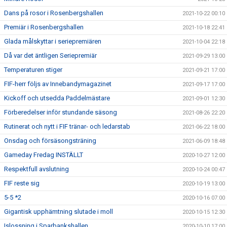
Dans på rosor i Rosenbergshallen
2021-10-22 00:10
Premiär i Rosenbergshallen
2021-10-18 22:41
Glada målskyttar i seriepremiären
2021-10-04 22:18
Då var det äntligen Seriepremiär
2021-09-29 13:00
Temperaturen stiger
2021-09-21 17:00
FIF-herr följs av Innebandymagazinet
2021-09-17 17:00
Kickoff och utsedda Paddelmästare
2021-09-01 12:30
Förberedelser inför stundande säsong
2021-08-26 22:20
Rutinerat och nytt i FIF tränar- och ledarstab
2021-06-22 18:00
Onsdag och försäsongsträning
2021-06-09 18:48
Gameday Fredag INSTÄLLT
2020-10-27 12:00
Respektfull avslutning
2020-10-24 00:47
FIF reste sig
2020-10-19 13:00
5-5 *2
2020-10-16 07:00
Gigantisk upphämtning slutade i moll
2020-10-15 12:30
Islossning i Sparbankshallen
2020-10-10 17:00