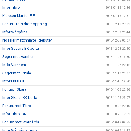
Inför Tibro
2016-01-15 17:36
Klasson klar för FIF
2016-01-15 17:31
Förlust trots drömöppning
2015-12-10 23:02
Inför Wårgårda
2015-12-09 21:44
Nossler matchhjälte i debuten
2015-12-05 00:07
Inför Sävens BK borta
2015-12-03 22:50
Seger mot Varnhem
2015-11-28 16:30
Inför Varnhem
2015-11-27 20:42
Seger mot Fritsla
2015-11-12 23:27
Inför Fritsla IF
2015-11-11 19:50
Förlust i Skara
2015-11-06 23:36
Inför Skara IBK borta
2015-11-05 23:07
Förlust mot Tibro
2015-10-22 23:40
Inför Tibro IBK
2015-10-21 17:12
Förlust mot Wårgårda
2015-10-18 09:55
Inför Wårgårda borta
2015-10-16 16:43