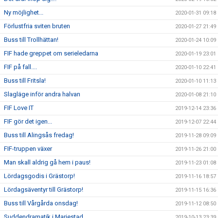
Ny möjlighet...
2020-01-31 09:18
Förlustfria sviten bruten
2020-01-27 21:49
Buss till Trollhättan!
2020-01-24 10:09
FIF hade greppet om serieledarna
2020-01-19 23:01
FIF på fall....
2020-01-10 22:41
Buss till Fritsla!
2020-01-10 11:13
Slagläge inför andra halvan
2020-01-08 21:10
FIF Love IT
2019-12-14 23:36
FIF gör det igen...
2019-12-07 22:44
Buss till Alingsås fredag!
2019-11-28 09:09
FIF-truppen växer
2019-11-26 21:00
Man skall aldrig gå hem i paus!
2019-11-23 01:08
Lördagsgodis i Grästorp!
2019-11-16 18:57
Lördagsäventyr till Grästorp!
2019-11-15 16:36
Buss till Vårgårda onsdag!
2019-11-12 08:50
Suddendramatik i Mariestad
2019-10-13 23:39