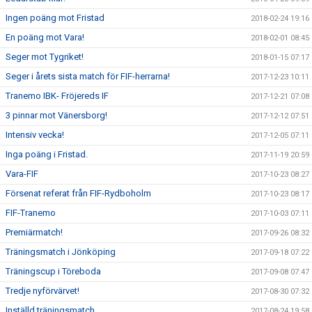
Ingen poäng mot Fristad
2018-02-24 19:16
En poäng mot Vara!
2018-02-01 08:45
Seger mot Tygriket!
2018-01-15 07:17
Seger i årets sista match för FIF-herrarna!
2017-12-23 10:11
Tranemo IBK- Fröjereds IF
2017-12-21 07:08
3 pinnar mot Vänersborg!
2017-12-12 07:51
Intensiv vecka!
2017-12-05 07:11
Inga poäng i Fristad.
2017-11-19 20:59
Vara-FIF
2017-10-23 08:27
Försenat referat från FIF-Rydboholm
2017-10-23 08:17
FIF-Tranemo
2017-10-03 07:11
Premiärmatch!
2017-09-26 08:32
Träningsmatch i Jönköping
2017-09-18 07:22
Träningscup i Töreboda
2017-09-08 07:47
Tredje nyförvärvet!
2017-08-30 07:32
Inställd träningsmatch
2017-08-24 19:58