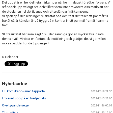
Det uppstår en hel del heta närkamper när hemmalaget försöker forcera. Vi
står dock upp väldigt bra och tillåter dem inte provocera oss märkvärt när
de utdelar en hel del tjuvnyp och efterslängar i närkamperna.
Vi spelar på den ledningen vi skaffat oss och fast det faller ett par mål till
bakåt så är känslan ändå trygg då vi kontrar in ett par mål framåt i samma
takt.
Slutresultatet blir som sagt 10-5 där samtliga gör en mycket bra insats
denna kväll. Vi visar en fantastisk inställning och glädje i det vi gör vilket
också bäddar för de 3 poängen!
D Helander
Nyhetsarkiv
FIF kom ikapp - men tappade
2022-12-18 21:30
Fröjered upp på en tredjeplats
2022-12-13 22:00
Övertygande seger
2022-11-26 00:04
Tibro nästa
2022-11-23 12:00