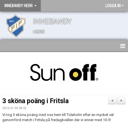
INNEBANDY HERR
LOGGA IN
INNEBANDY
HERR
HEM
TRUPPEN
NYHETER
BILDGALLERI
3 sköna poäng i Fritsla
<
>
DOKUMENT
2016-01-30 08:32
Vi tog 3 sköna poäng med oss hem till Tidaholm efter en mycket väl
KONTAKT
genomförd match i Fritsla på fredagkvällen där vi vinner med 10-5!