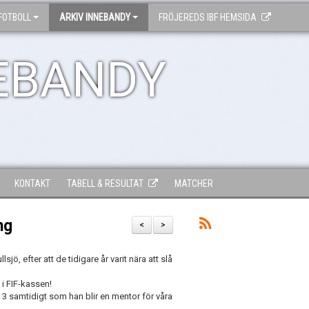
FOTBOLL
ARKIV INNEBANDY
FRÖJEREDS IBF HEMSIDA
EBANDY
KONTAKT
TABELL & RESULTAT
MATCHER
ng
<
>
sjö, efter att de tidigare år varit nära att slå
 i FIF-kassen!
. 3 samtidigt som han blir en mentor för våra