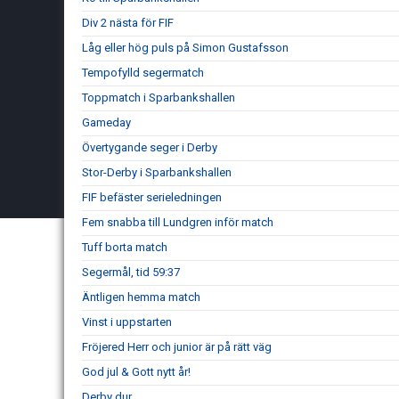
Div 2 nästa för FIF
Låg eller hög puls på Simon Gustafsson
Tempofylld segermatch
Toppmatch i Sparbankshallen
Gameday
Övertygande seger i Derby
Stor-Derby i Sparbankshallen
FIF befäster serieledningen
Fem snabba till Lundgren inför match
Tuff borta match
Segermål, tid 59:37
Äntligen hemma match
Vinst i uppstarten
Fröjered Herr och junior är på rätt väg
God jul & Gott nytt år!
Derby dur