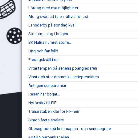
Lördag med nya möjligheter
Aldrig svårt att ta en rättvis förlust
Länsderby på söndag kväll
Stor utmaning i helgen
BK Halna numret större..
Ung och fartfylld
Fredagskväll i dur
Vi tar tempen på seriens poängledaren
Vinst och stor dramatik i seriepremiären
Äntligen seriepremiär
Resan har börjat…
Nyförvärv till FIF
Tränarstaben klar för FIF-herr
Simon årets spelare
Obesegrade på hemmaplan - och seriesegrare
Kö till Sparbankshallen