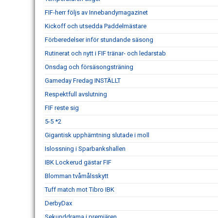
FIF-herr följs av Innebandymagazinet
Kickoff och utsedda Paddelmästare
Förberedelser inför stundande säsong
Rutinerat och nytt i FIF tränar- och ledarstab
Onsdag och försäsongsträning
Gameday Fredag INSTÄLLT
Respektfull avslutning
FIF reste sig
5-5 *2
Gigantisk upphämtning slutade i moll
Islossning i Sparbankshallen
IBK Lockerud gästar FIF
Blomman tvåmålsskytt
Tuff match mot Tibro IBK
DerbyDax
Sekunddrama i premiären