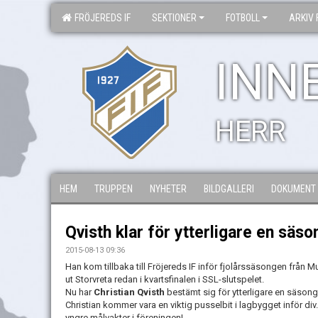
FRÖJEREDS IF
SEKTIONER
FOTBOLL
ARKIV 
INN
HERR
HEM
TRUPPEN
NYHETER
BILDGALLERI
DOKUMENT
Qvisth klar för ytterligare en säso
2015-08-13 09:36
Han kom tillbaka till Fröjereds IF inför fjolårssäsongen från Mull
ut Storvreta redan i kvartsfinalen i SSL-slutspelet.
Nu har
Christian Qvisth
bestämt sig för ytterligare en säsong
Christian kommer vara en viktig pusselbit i lagbygget inför div
yngre målvakter i föreningen!