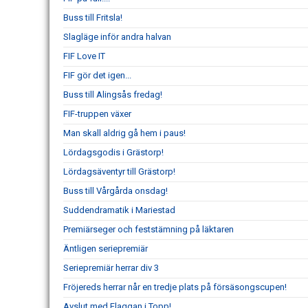
Buss till Fritsla!
Slagläge inför andra halvan
FIF Love IT
FIF gör det igen...
Buss till Alingsås fredag!
FIF-truppen växer
Man skall aldrig gå hem i paus!
Lördagsgodis i Grästorp!
Lördagsäventyr till Grästorp!
Buss till Vårgårda onsdag!
Suddendramatik i Mariestad
Premiärseger och feststämning på läktaren
Äntligen seriepremiär
Seriepremiär herrar div 3
Fröjereds herrar når en tredje plats på försäsongscupen!
Avslut med Flaggan i Topp!