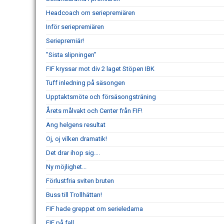
Headcoach om seriepremiären
Inför seriepremiären
Seriepremiär!
"Sista slipningen"
FIF kryssar mot div 2 laget Stöpen IBK
Tuff inledning på säsongen
Upptaktsmöte och försäsongsträning
Årets målvakt och Center från FIF!
Ang helgens resultat
Oj, oj vilken dramatik!
Det drar ihop sig….
Ny möjlighet...
Förlustfria sviten bruten
Buss till Trollhättan!
FIF hade greppet om serieledarna
FIF på fall....