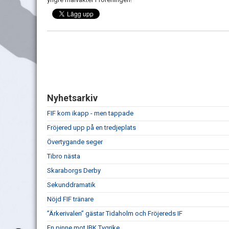
Nyhetsarkiv
FIF kom ikapp - men tappade
Fröjered upp på en tredjeplats
Övertygande seger
Tibro nästa
Skaraborgs Derby
Sekunddramatik
Nöjd FIF tränare
”Ärkerivalen” gästar Tidaholm och Fröjereds IF
En pinne mot IBK Tygrike