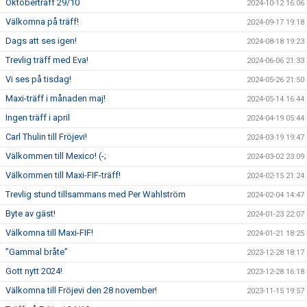
Oktoberträff 29/10
2024-10-12 16:06
Välkomna på träff!
2024-09-17 19:18
Dags att ses igen!
2024-08-18 19:23
Trevlig träff med Eva!
2024-06-06 21:33
Vi ses på tisdag!
2024-05-26 21:50
Maxi-träff i månaden maj!
2024-05-14 16:44
Ingen träff i april
2024-04-19 05:44
Carl Thulin till Fröjevi!
2024-03-19 19:47
Välkommen till Mexico! (-;
2024-03-02 23:09
Välkommen till Maxi-FIF-träff!
2024-02-15 21:24
Trevlig stund tillsammans med Per Wahlström
2024-02-04 14:47
Byte av gäst!
2024-01-23 22:07
Välkomna till Maxi-FIF!
2024-01-21 18:25
”Gammal bråte”
2023-12-28 18:17
Gott nytt 2024!
2023-12-28 16:18
Välkomna till Fröjevi den 28 november!
2023-11-15 19:57