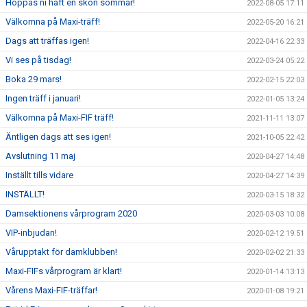
Hoppas ni haft en skön sommar!
2022-08-05 17:11
Välkomna på Maxi-träff!
2022-05-20 16:21
Dags att träffas igen!
2022-04-16 22:33
Vi ses på tisdag!
2022-03-24 05:22
Boka 29 mars!
2022-02-15 22:03
Ingen träff i januari!
2022-01-05 13:24
Välkomna på Maxi-FIF träff!
2021-11-11 13:07
Äntligen dags att ses igen!
2021-10-05 22:42
Avslutning 11 maj
2020-04-27 14:48
Inställt tills vidare
2020-04-27 14:39
INSTÄLLT!
2020-03-15 18:32
Damsektionens vårprogram 2020
2020-03-03 10:08
VIP-inbjudan!
2020-02-12 19:51
Vårupptakt för damklubben!
2020-02-02 21:33
Maxi-FIFs vårprogram är klart!
2020-01-14 13:13
Vårens Maxi-FIF-träffar!
2020-01-08 19:21