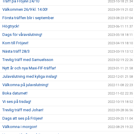
Träff på Fröjevi 24/10
2023-10-18 21:34
Välkommen 26/9 kl. 14.00!
2023-09-19 21:02
Första träffen blir i september
2023-08-23 07:04
Högtryck!
2023-06-11 11:37
Dags för våravslutning!
2023-05-18 18:11
Kom till Fröjevi!
2023-04-19 18:10
Nästa träff 28/3
2023-03-19 13:12
Trevlig träff med Samuelsson
2023-02-19 22:26
Nytt år och nya Maxi-FIF-träffar!
2023-01-11 21:58
Julavslutning med kyliga inslag!
2022-12-01 21:58
Välkomna på julavslutning!
2022-11-08 22:23
Boka datumet!
2022-11-02 22:35
Vi ses på tisdag!
2022-10-19 18:52
Trevlig träff med Johan!
2022-09-28 06:56
Dags att ses på Fröjevi!
2022-09-25 11:04
Välkomna i morgon!
2022-08-29 19:22