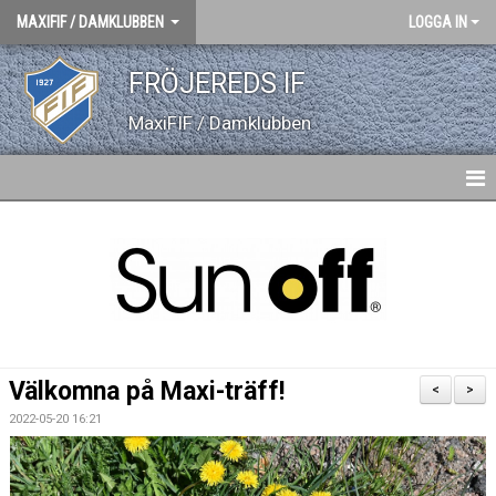
MAXIFIF / DAMKLUBBEN
LOGGA IN
FRÖJEREDS IF
MaxiFIF / Damklubben
HEM
NYHETER
GÄSTBOK
BILDGALLERI
Välkomna på Maxi-träff!
<
>
DOKUMENT
2022-05-20 16:21
KONTAKT