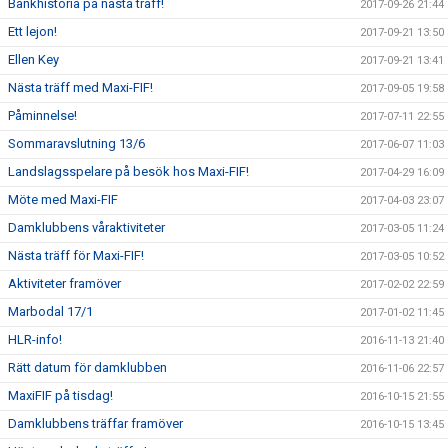
Bankhistoria på nästa träff!
2017-09-26 21:44
Ett lejon!
2017-09-21 13:50
Ellen Key
2017-09-21 13:41
Nästa träff med Maxi-FIF!
2017-09-05 19:58
Påminnelse!
2017-07-11 22:55
Sommaravslutning 13/6
2017-06-07 11:03
Landslagsspelare på besök hos Maxi-FIF!
2017-04-29 16:09
Möte med Maxi-FIF
2017-04-03 23:07
Damklubbens våraktiviteter
2017-03-05 11:24
Nästa träff för Maxi-FIF!
2017-03-05 10:52
Aktiviteter framöver
2017-02-02 22:59
Marbodal 17/1
2017-01-02 11:45
HLR-info!
2016-11-13 21:40
Rätt datum för damklubben
2016-11-06 22:57
MaxiFIF på tisdag!
2016-10-15 21:55
Damklubbens träffar framöver
2016-10-15 13:45