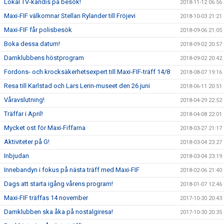
Lokal TV-kändis på besök!
2018-11-12 06:56
Maxi-FIF välkomnar Stellan Rylander till Fröjevi
2018-10-03 21:21
Maxi-FIF får polisbesök
2018-09-06 21:05
Boka dessa datum!
2018-09-02 20:57
Damklubbens höstprogram
2018-09-02 20:42
Fordons- och krocksäkerhetsexpert till Maxi-FIF-träff 14/8
2018-08-07 19:16
Resa till Karlstad och Lars Lerin-museet den 26 juni
2018-06-11 20:51
Våravslutning!
2018-04-29 22:52
Träffar i April!
2018-04-08 22:01
Mycket ost för Maxi-Fiffarna
2018-03-27 21:17
Aktiviteter på G!
2018-03-04 23:27
Inbjudan
2018-03-04 23:19
Innebandyn i fokus på nästa träff med Maxi-FIF
2018-02-06 21:40
Dags att starta igång vårens program!
2018-01-07 12:46
Maxi-FIF träffas 14 november
2017-10-30 20:43
Damklubben ska åka på nostalgiresa!
2017-10-30 20:35