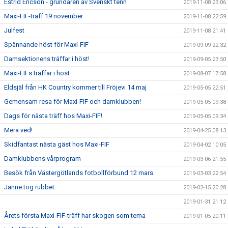
Estrid Ericson - grundaren av Svenskt tenn
2019-11-08 23:06
Maxi-FIF-träff 19 november
2019-11-08 22:59
Julfest
2019-11-08 21:41
Spännande höst för Maxi-FIF
2019-09-09 22:32
Damsektionens träffar i höst!
2019-09-05 23:50
Maxi-FIFs träffar i höst
2019-08-07 17:58
Eldsjäl från HK Country kommer till Fröjevi 14 maj
2019-05-05 22:51
Gemensam resa för Maxi-FIF och damklubben!
2019-05-05 09:38
Dags för nästa träff hos Maxi-FIF!
2019-05-05 09:34
Mera ved!
2019-04-25 08:13
Skidfantast nästa gäst hos Maxi-FIF
2019-04-02 10:05
Damklubbens vårprogram
2019-03-06 21:55
Besök från Västergötlands fotbollförbund 12 mars
2019-03-03 22:54
Janne tog rubbet
2019-02-15 20:28
2019-01-31 21:12
Årets första Maxi-FIF-träff har skogen som tema
2019-01-05 20:11