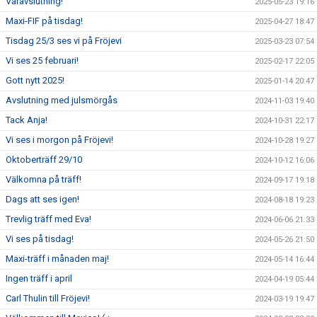
Våravslutning!
2025-05-23 19:16
Maxi-FIF på tisdag!
2025-04-27 18:47
Tisdag 25/3 ses vi på Fröjevi
2025-03-23 07:54
Vi ses 25 februari!
2025-02-17 22:05
Gott nytt 2025!
2025-01-14 20:47
Avslutning med julsmörgås
2024-11-03 19:40
Tack Anja!
2024-10-31 22:17
Vi ses i morgon på Fröjevi!
2024-10-28 19:27
Oktoberträff 29/10
2024-10-12 16:06
Välkomna på träff!
2024-09-17 19:18
Dags att ses igen!
2024-08-18 19:23
Trevlig träff med Eva!
2024-06-06 21:33
Vi ses på tisdag!
2024-05-26 21:50
Maxi-träff i månaden maj!
2024-05-14 16:44
Ingen träff i april
2024-04-19 05:44
Carl Thulin till Fröjevi!
2024-03-19 19:47