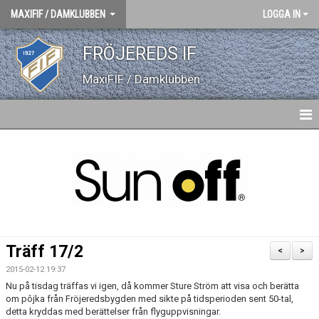
MAXIFIF / DAMKLUBBEN
LOGGA IN
FRÖJEREDS IF
MaxiFIF / Damklubben
HEM
NYHETER
GÄSTBOK
BILDGALLERI
Träff 17/2
<
>
DOKUMENT
2015-02-12 19:37
Nu på tisdag träffas vi igen, då kommer Sture Ström att visa och berätta
KONTAKT
om pôjka från Fröjeredsbygden med sikte på tidsperioden sent 50-tal,
detta kryddas med berättelser från flyguppvisningar.