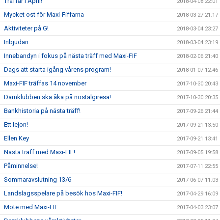
Träffar i April!
2018-04-08 22:01
Mycket ost för Maxi-Fiffarna
2018-03-27 21:17
Aktiviteter på G!
2018-03-04 23:27
Inbjudan
2018-03-04 23:19
Innebandyn i fokus på nästa träff med Maxi-FIF
2018-02-06 21:40
Dags att starta igång vårens program!
2018-01-07 12:46
Maxi-FIF träffas 14 november
2017-10-30 20:43
Damklubben ska åka på nostalgiresa!
2017-10-30 20:35
Bankhistoria på nästa träff!
2017-09-26 21:44
Ett lejon!
2017-09-21 13:50
Ellen Key
2017-09-21 13:41
Nästa träff med Maxi-FIF!
2017-09-05 19:58
Påminnelse!
2017-07-11 22:55
Sommaravslutning 13/6
2017-06-07 11:03
Landslagsspelare på besök hos Maxi-FIF!
2017-04-29 16:09
Möte med Maxi-FIF
2017-04-03 23:07