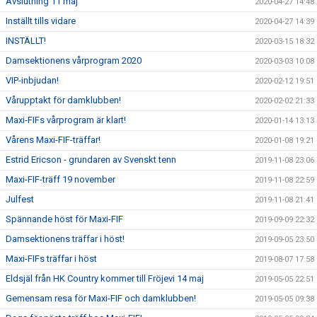
Avslutning 11 maj
2020-04-27 14:48
Inställt tills vidare
2020-04-27 14:39
INSTÄLLT!
2020-03-15 18:32
Damsektionens vårprogram 2020
2020-03-03 10:08
VIP-inbjudan!
2020-02-12 19:51
Vårupptakt för damklubben!
2020-02-02 21:33
Maxi-FIFs vårprogram är klart!
2020-01-14 13:13
Vårens Maxi-FIF-träffar!
2020-01-08 19:21
Estrid Ericson - grundaren av Svenskt tenn
2019-11-08 23:06
Maxi-FIF-träff 19 november
2019-11-08 22:59
Julfest
2019-11-08 21:41
Spännande höst för Maxi-FIF
2019-09-09 22:32
Damsektionens träffar i höst!
2019-09-05 23:50
Maxi-FIFs träffar i höst
2019-08-07 17:58
Eldsjäl från HK Country kommer till Fröjevi 14 maj
2019-05-05 22:51
Gemensam resa för Maxi-FIF och damklubben!
2019-05-05 09:38