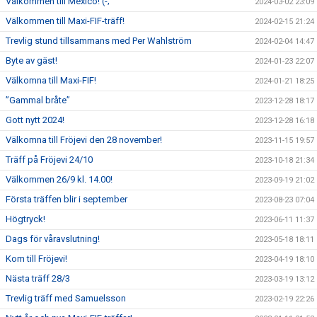
Välkommen till Mexico! (-;
2024-03-02 23:09
Välkommen till Maxi-FIF-träff!
2024-02-15 21:24
Trevlig stund tillsammans med Per Wahlström
2024-02-04 14:47
Byte av gäst!
2024-01-23 22:07
Välkomna till Maxi-FIF!
2024-01-21 18:25
”Gammal bråte”
2023-12-28 18:17
Gott nytt 2024!
2023-12-28 16:18
Välkomna till Fröjevi den 28 november!
2023-11-15 19:57
Träff på Fröjevi 24/10
2023-10-18 21:34
Välkommen 26/9 kl. 14.00!
2023-09-19 21:02
Första träffen blir i september
2023-08-23 07:04
Högtryck!
2023-06-11 11:37
Dags för våravslutning!
2023-05-18 18:11
Kom till Fröjevi!
2023-04-19 18:10
Nästa träff 28/3
2023-03-19 13:12
Trevlig träff med Samuelsson
2023-02-19 22:26