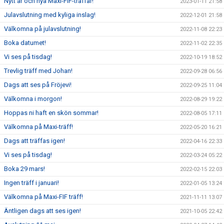
Nytt år och nya Maxi-FIF-träffar!
2023-01-11 21:58
Julavslutning med kyliga inslag!
2022-12-01 21:58
Välkomna på julavslutning!
2022-11-08 22:23
Boka datumet!
2022-11-02 22:35
Vi ses på tisdag!
2022-10-19 18:52
Trevlig träff med Johan!
2022-09-28 06:56
Dags att ses på Fröjevi!
2022-09-25 11:04
Välkomna i morgon!
2022-08-29 19:22
Hoppas ni haft en skön sommar!
2022-08-05 17:11
Välkomna på Maxi-träff!
2022-05-20 16:21
Dags att träffas igen!
2022-04-16 22:33
Vi ses på tisdag!
2022-03-24 05:22
Boka 29 mars!
2022-02-15 22:03
Ingen träff i januari!
2022-01-05 13:24
Välkomna på Maxi-FIF träff!
2021-11-11 13:07
Äntligen dags att ses igen!
2021-10-05 22:42