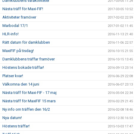
Damklubbens våraktiviteter
2017-03-05 11:24
Nästa träff för Maxi-FIF!
2017-03-05 10:52
Aktiviteter framöver
2017-02-02 22:59
Marbodal 17/1
2017-01-02 11:45
HLR-info!
2016-11-13 21:40
Rätt datum för damklubben
2016-11-06 22:57
MaxiFIF på tisdag!
2016-10-15 21:55
Damklubbens träffar framöver
2016-10-15 13:45
Höstens bokade träffar!
2016-09-13 23:14
Platser kvar!
2016-06-29 22:08
Välkomna den 14 juni
2016-06-07 23:13
Nästa träff för Maxi-FIF - 17 maj
2016-05-04 22:34
Nästa träff för MaxiFIF 15 mars
2016-02-29 21:45
Ny info om träffen den 16/2
2016-02-08 18:46
Nya datum!
2015-12-30 16:53
Höstens träffar!
2015-10-03 17:47