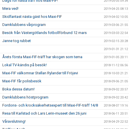
Dags för nästa träff hos Maxi-FIF!
2019-05-05 09:34
Mera ved!
2019-04-25 08:13
Skidfantast nästa gäst hos Maxi-FIF
2019-04-02 10:05
Damklubbens vårprogram
2019-03-06 21:55
Besök från Västergötlands fotbollförbund 12 mars
2019-03-03 22:54
Janne tog rubbet
2019-02-15 20:28
2019-01-31 21:12
Årets första Maxi-FIF-träff har skogen som tema
2019-01-05 20:11
Lokal TV-kändis på besök!
2018-11-12 06:56
Maxi-FIF välkomnar Stellan Rylander till Fröjevi
2018-10-03 21:21
Maxi-FIF får polisbesök
2018-09-06 21:05
Boka dessa datum!
2018-09-02 20:57
Damklubbens höstprogram
2018-09-02 20:42
Fordons- och krocksäkerhetsexpert till Maxi-FIF-träff 14/8
2018-08-07 19:16
Resa till Karlstad och Lars Lerin-museet den 26 juni
2018-06-11 20:51
Våravslutning!
2018-04-29 22:52