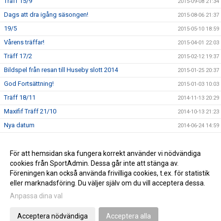
Träff 15/9
2015-09-08 21:34
Dags att dra igång säsongen!
2015-08-06 21:37
19/5
2015-05-10 18:59
Vårens träffar!
2015-04-01 22:03
Träff 17/2
2015-02-12 19:37
Bildspel från resan till Huseby slott 2014
2015-01-25 20:37
God Fortsättning!
2015-01-03 10:03
Träff 18/11
2014-11-13 20:29
Maxifif Träff 21/10
2014-10-13 21:23
Nya datum
2014-06-24 14:59
Ändrade planer!
2014-05-02 10:58
Dags att boka in!
För att hemsidan ska fungera korrekt använder vi nödvändiga
2014-04-15 10:59
cookies från SportAdmin. Dessa går inte att stänga av.
Ny träff på tisdag!
2014-04-09 10:59
Föreningen kan också använda frivilliga cookies, t.ex. för statistik
eller marknadsföring. Du väljer själv om du vill acceptera dessa.
Anpassa dina val
Cookie-inställningar
Gå till Webbversion
Acceptera nödvändiga
Acceptera alla