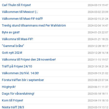
Carl Thulin till Fröjevi!
2024-03-19 19:47
Välkommen till Mexico! (-;
2024-03-02 23:09
Välkommen till Maxi-FIF-träff!
2024-02-15 21:24
Trevlig stund tillsammans med Per Wahlström
2024-02-04 14:47
Byte av gäst!
2024-01-23 22:07
Välkomna till Maxi-FIF!
2024-01-21 18:25
”Gammal bråte”
2023-12-28 18:17
Gott nytt 2024!
2023-12-28 16:18
Välkomna till Fröjevi den 28 november!
2023-11-15 19:57
Träff på Fröjevi 24/10
2023-10-18 21:34
Välkommen 26/9 kl. 14.00!
2023-09-19 21:02
Första träffen blir i september
2023-08-23 07:04
Högtryck!
2023-06-11 11:37
Dags för våravslutning!
2023-05-18 18:11
Kom till Fröjevi!
2023-04-19 18:10
Nästa träff 28/3
2023-03-19 13:12