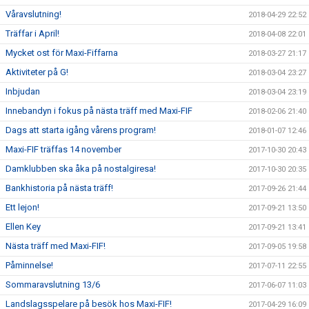
Våravslutning!
2018-04-29 22:52
Träffar i April!
2018-04-08 22:01
Mycket ost för Maxi-Fiffarna
2018-03-27 21:17
Aktiviteter på G!
2018-03-04 23:27
Inbjudan
2018-03-04 23:19
Innebandyn i fokus på nästa träff med Maxi-FIF
2018-02-06 21:40
Dags att starta igång vårens program!
2018-01-07 12:46
Maxi-FIF träffas 14 november
2017-10-30 20:43
Damklubben ska åka på nostalgiresa!
2017-10-30 20:35
Bankhistoria på nästa träff!
2017-09-26 21:44
Ett lejon!
2017-09-21 13:50
Ellen Key
2017-09-21 13:41
Nästa träff med Maxi-FIF!
2017-09-05 19:58
Påminnelse!
2017-07-11 22:55
Sommaravslutning 13/6
2017-06-07 11:03
Landslagsspelare på besök hos Maxi-FIF!
2017-04-29 16:09