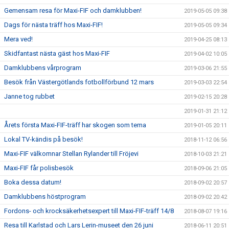
Gemensam resa för Maxi-FIF och damklubben!
2019-05-05 09:38
Dags för nästa träff hos Maxi-FIF!
2019-05-05 09:34
Mera ved!
2019-04-25 08:13
Skidfantast nästa gäst hos Maxi-FIF
2019-04-02 10:05
Damklubbens vårprogram
2019-03-06 21:55
Besök från Västergötlands fotbollförbund 12 mars
2019-03-03 22:54
Janne tog rubbet
2019-02-15 20:28
2019-01-31 21:12
Årets första Maxi-FIF-träff har skogen som tema
2019-01-05 20:11
Lokal TV-kändis på besök!
2018-11-12 06:56
Maxi-FIF välkomnar Stellan Rylander till Fröjevi
2018-10-03 21:21
Maxi-FIF får polisbesök
2018-09-06 21:05
Boka dessa datum!
2018-09-02 20:57
Damklubbens höstprogram
2018-09-02 20:42
Fordons- och krocksäkerhetsexpert till Maxi-FIF-träff 14/8
2018-08-07 19:16
Resa till Karlstad och Lars Lerin-museet den 26 juni
2018-06-11 20:51