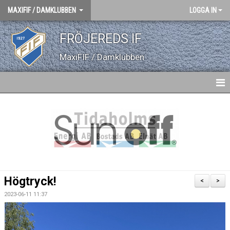
MAXIFIF / DAMKLUBBEN
LOGGA IN
FRÖJEREDS IF
MaxiFIF / Damklubben
HEM
NYHETER
GÄSTBOK
BILDGALLERI
Högtryck!
<
>
DOKUMENT
2023-06-11 11:37
KONTAKT