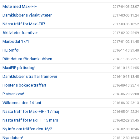
Möte med Maxi-FIF
2017-04-03 23:07
Damklubbens våraktiviteter
2017-03-05 11:24
Nästa träff för Maxi-FIF!
2017-03-05 10:52
Aktiviteter framöver
2017-02-02 22:59
Marbodal 17/1
2017-01-02 11:45
HLR-info!
2016-11-13 21:40
Rätt datum för damklubben
2016-11-06 22:57
MaxiFIF på tisdag!
2016-10-15 21:55
Damklubbens träffar framöver
2016-10-15 13:45
Höstens bokade träffar!
2016-09-13 23:14
Platser kvar!
2016-06-29 22:08
Välkomna den 14 juni
2016-06-07 23:13
Nästa träff för Maxi-FIF - 17 maj
2016-05-04 22:34
Nästa träff för MaxiFIF 15 mars
2016-02-29 21:45
Ny info om träffen den 16/2
2016-02-08 18:46
Nya datum!
2015-12-30 16:53