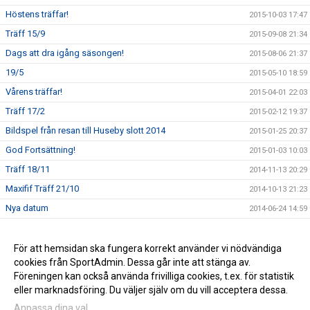
Höstens träffar!
2015-10-03 17:47
Träff 15/9
2015-09-08 21:34
Dags att dra igång säsongen!
2015-08-06 21:37
19/5
2015-05-10 18:59
Vårens träffar!
2015-04-01 22:03
Träff 17/2
2015-02-12 19:37
Bildspel från resan till Huseby slott 2014
2015-01-25 20:37
God Fortsättning!
2015-01-03 10:03
Träff 18/11
2014-11-13 20:29
Maxifif Träff 21/10
2014-10-13 21:23
Nya datum
2014-06-24 14:59
Ändrade planer!
2014-05-02 10:58
Dags att boka in!
För att hemsidan ska fungera korrekt använder vi nödvändiga
2014-04-15 10:59
cookies från SportAdmin. Dessa går inte att stänga av.
Ny träff på tisdag!
2014-04-09 10:59
Föreningen kan också använda frivilliga cookies, t.ex. för statistik
eller marknadsföring. Du väljer själv om du vill acceptera dessa.
Anpassa dina val