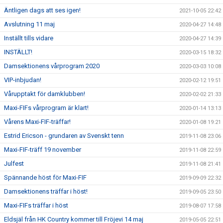
Äntligen dags att ses igen!
2021-10-05 22:42
Avslutning 11 maj
2020-04-27 14:48
Inställt tills vidare
2020-04-27 14:39
INSTÄLLT!
2020-03-15 18:32
Damsektionens vårprogram 2020
2020-03-03 10:08
VIP-inbjudan!
2020-02-12 19:51
Vårupptakt för damklubben!
2020-02-02 21:33
Maxi-FIFs vårprogram är klart!
2020-01-14 13:13
Vårens Maxi-FIF-träffar!
2020-01-08 19:21
Estrid Ericson - grundaren av Svenskt tenn
2019-11-08 23:06
Maxi-FIF-träff 19 november
2019-11-08 22:59
Julfest
2019-11-08 21:41
Spännande höst för Maxi-FIF
2019-09-09 22:32
Damsektionens träffar i höst!
2019-09-05 23:50
Maxi-FIFs träffar i höst
2019-08-07 17:58
Eldsjäl från HK Country kommer till Fröjevi 14 maj
2019-05-05 22:51