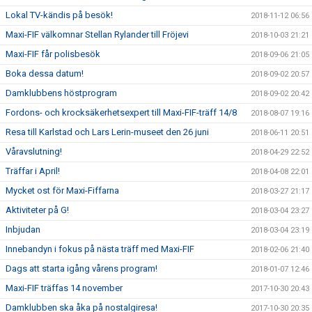
Lokal TV-kändis på besök!
2018-11-12 06:56
Maxi-FIF välkomnar Stellan Rylander till Fröjevi
2018-10-03 21:21
Maxi-FIF får polisbesök
2018-09-06 21:05
Boka dessa datum!
2018-09-02 20:57
Damklubbens höstprogram
2018-09-02 20:42
Fordons- och krocksäkerhetsexpert till Maxi-FIF-träff 14/8
2018-08-07 19:16
Resa till Karlstad och Lars Lerin-museet den 26 juni
2018-06-11 20:51
Våravslutning!
2018-04-29 22:52
Träffar i April!
2018-04-08 22:01
Mycket ost för Maxi-Fiffarna
2018-03-27 21:17
Aktiviteter på G!
2018-03-04 23:27
Inbjudan
2018-03-04 23:19
Innebandyn i fokus på nästa träff med Maxi-FIF
2018-02-06 21:40
Dags att starta igång vårens program!
2018-01-07 12:46
Maxi-FIF träffas 14 november
2017-10-30 20:43
Damklubben ska åka på nostalgiresa!
2017-10-30 20:35