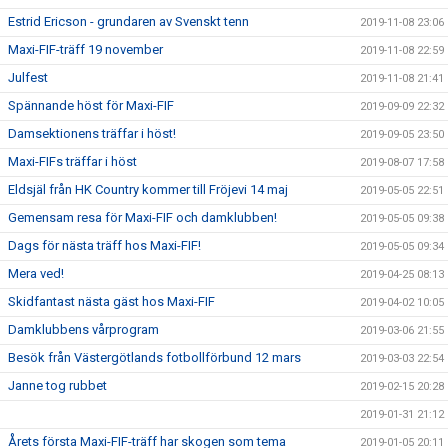
Estrid Ericson - grundaren av Svenskt tenn
2019-11-08 23:06
Maxi-FIF-träff 19 november
2019-11-08 22:59
Julfest
2019-11-08 21:41
Spännande höst för Maxi-FIF
2019-09-09 22:32
Damsektionens träffar i höst!
2019-09-05 23:50
Maxi-FIFs träffar i höst
2019-08-07 17:58
Eldsjäl från HK Country kommer till Fröjevi 14 maj
2019-05-05 22:51
Gemensam resa för Maxi-FIF och damklubben!
2019-05-05 09:38
Dags för nästa träff hos Maxi-FIF!
2019-05-05 09:34
Mera ved!
2019-04-25 08:13
Skidfantast nästa gäst hos Maxi-FIF
2019-04-02 10:05
Damklubbens vårprogram
2019-03-06 21:55
Besök från Västergötlands fotbollförbund 12 mars
2019-03-03 22:54
Janne tog rubbet
2019-02-15 20:28
2019-01-31 21:12
Årets första Maxi-FIF-träff har skogen som tema
2019-01-05 20:11