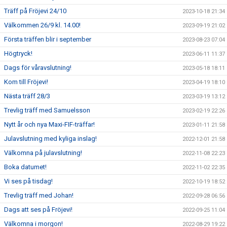
Träff på Fröjevi 24/10
2023-10-18 21:34
Välkommen 26/9 kl. 14.00!
2023-09-19 21:02
Första träffen blir i september
2023-08-23 07:04
Högtryck!
2023-06-11 11:37
Dags för våravslutning!
2023-05-18 18:11
Kom till Fröjevi!
2023-04-19 18:10
Nästa träff 28/3
2023-03-19 13:12
Trevlig träff med Samuelsson
2023-02-19 22:26
Nytt år och nya Maxi-FIF-träffar!
2023-01-11 21:58
Julavslutning med kyliga inslag!
2022-12-01 21:58
Välkomna på julavslutning!
2022-11-08 22:23
Boka datumet!
2022-11-02 22:35
Vi ses på tisdag!
2022-10-19 18:52
Trevlig träff med Johan!
2022-09-28 06:56
Dags att ses på Fröjevi!
2022-09-25 11:04
Välkomna i morgon!
2022-08-29 19:22