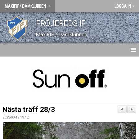
MAXIFIF / DAMKLUBBEN
LOGGA IN
FRÖJEREDS IF
MaxiFIF / Damklubben
HEM
NYHETER
GÄSTBOK
BILDGALLERI
Nästa träff 28/3
<
>
DOKUMENT
2023-03-19 13:12
KONTAKT