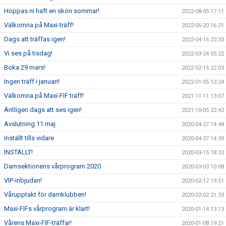
Hoppas ni haft en skön sommar!
2022-08-05 17:11
Välkomna på Maxi-träff!
2022-05-20 16:21
Dags att träffas igen!
2022-04-16 22:33
Vi ses på tisdag!
2022-03-24 05:22
Boka 29 mars!
2022-02-15 22:03
Ingen träff i januari!
2022-01-05 13:24
Välkomna på Maxi-FIF träff!
2021-11-11 13:07
Äntligen dags att ses igen!
2021-10-05 22:42
Avslutning 11 maj
2020-04-27 14:48
Inställt tills vidare
2020-04-27 14:39
INSTÄLLT!
2020-03-15 18:32
Damsektionens vårprogram 2020
2020-03-03 10:08
VIP-inbjudan!
2020-02-12 19:51
Vårupptakt för damklubben!
2020-02-02 21:33
Maxi-FIFs vårprogram är klart!
2020-01-14 13:13
Vårens Maxi-FIF-träffar!
2020-01-08 19:21