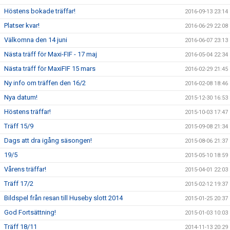
Höstens bokade träffar!
2016-09-13 23:14
Platser kvar!
2016-06-29 22:08
Välkomna den 14 juni
2016-06-07 23:13
Nästa träff för Maxi-FIF - 17 maj
2016-05-04 22:34
Nästa träff för MaxiFIF 15 mars
2016-02-29 21:45
Ny info om träffen den 16/2
2016-02-08 18:46
Nya datum!
2015-12-30 16:53
Höstens träffar!
2015-10-03 17:47
Träff 15/9
2015-09-08 21:34
Dags att dra igång säsongen!
2015-08-06 21:37
19/5
2015-05-10 18:59
Vårens träffar!
2015-04-01 22:03
Träff 17/2
2015-02-12 19:37
Bildspel från resan till Huseby slott 2014
2015-01-25 20:37
God Fortsättning!
2015-01-03 10:03
Träff 18/11
2014-11-13 20:29