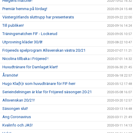
Helgens matcher!
2020-10-02 16:32
Premiär hemma på lördag!
2020-09-24 15:48
Västergötlands sluttrupp har presenterats
2020-09-22 22:00
Till publiken!
2020-09-16 14:24
Träningsmatchen FIF - Lockerud
2020-09-05 10:57
Utprovning kläder 30/8!
2020-08-22 10:47
Fröjereds spelprogram Allsvenskan västra 20/21
2020-07-07 11:21
Nicolina tillbaka i Fröjered !
2020-07-01 14:32
Huvudtränare för Damlaget klart!
2020-06-30 21:45
Årsmöte!
2020-06-18 22:57
Hugo Kla(h)r som huvudtränare för FIF-herr
2020-05-12 17:48
Serieindelningen är klar för Fröjered säsongen 20-21
2020-05-08 16:07
Allsvenskan 20/21!
2020-03-20 12:57
Säsongen slut!
2020-03-13 14:48
Ang Coronavirus
2020-03-11 21:49
Kvalinfo och JAS!
2020-03-11 14:13