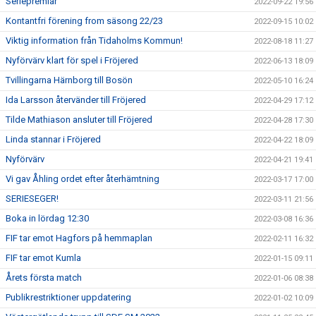
Seriepremiär
2022-09-22 19:56
Kontantfri förening from säsong 22/23
2022-09-15 10:02
Viktig information från Tidaholms Kommun!
2022-08-18 11:27
Nyförvärv klart för spel i Fröjered
2022-06-13 18:09
Tvillingarna Härnborg till Bosön
2022-05-10 16:24
Ida Larsson återvänder till Fröjered
2022-04-29 17:12
Tilde Mathiason ansluter till Fröjered
2022-04-28 17:30
Linda stannar i Fröjered
2022-04-22 18:09
Nyförvärv
2022-04-21 19:41
Vi gav Åhling ordet efter återhämtning
2022-03-17 17:00
SERIESEGER!
2022-03-11 21:56
Boka in lördag 12:30
2022-03-08 16:36
FIF tar emot Hagfors på hemmaplan
2022-02-11 16:32
FIF tar emot Kumla
2022-01-15 09:11
Årets första match
2022-01-06 08:38
Publikrestriktioner uppdatering
2022-01-02 10:09