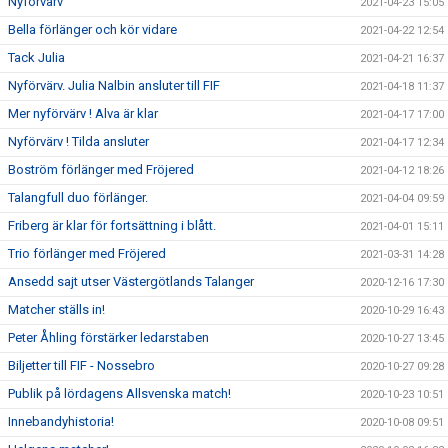
Nyförvärv
2021-04-23 15:05
Bella förlänger och kör vidare
2021-04-22 12:54
Tack Julia
2021-04-21 16:37
Nyförvärv. Julia Nalbin ansluter till FIF
2021-04-18 11:37
Mer nyförvärv ! Alva är klar
2021-04-17 17:00
Nyförvärv ! Tilda ansluter
2021-04-17 12:34
Boström förlänger med Fröjered
2021-04-12 18:26
Talangfull duo förlänger.
2021-04-04 09:59
Friberg är klar för fortsättning i blått.
2021-04-01 15:11
Trio förlänger med Fröjered
2021-03-31 14:28
Ansedd sajt utser Västergötlands Talanger
2020-12-16 17:30
Matcher ställs in!
2020-10-29 16:43
Peter Åhling förstärker ledarstaben
2020-10-27 13:45
Biljetter till FIF - Nossebro
2020-10-27 09:28
Publik på lördagens Allsvenska match!
2020-10-23 10:51
Innebandyhistoria!
2020-10-08 09:51