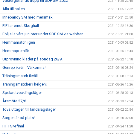
Västergötlands trupp till SDF SM 2022
2021-11-25 22:45
Alla till hallen !
2021-11-05 12:32
Innebandy SM med mersmak
2021-10-31 23:50
FIF tar emot Skoghall
2021-10-22 13:36
Följ alla våra juniorer under SDF SM via webben
2021-10-11 21:00
Hemmamatch igen
2021-10-09 08:52
Hemmapremiär
2021-09-25 13:44
Utprovning kläder på söndag 26/9!
2021-09-22 10:18
Genrep ikväll . Välkomna !
2021-09-10 08:24
Träningsmatch ikväll
2021-09-08 15:13
Träningsmatcher i helgen!
2021-08-26 16:26
Spelarutvecklingsläger
2021-06-28 07:13
Årsmöte 27/6
2021-06-13 12:24
Tova uttagen till landslagsläger
2021-06-02 20:54
Sargen är på plats!
2021-05-20 07:00
FIF i SM final
2021-04-24 11:28