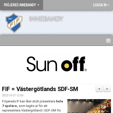
FRÖJERED INNEBANDY
LOGGA IN
INNEBANDY
HEM
NYHETER
DOKUMENT
KONTAKT
FIF = Västergötlands SDF-SM
<
>
2022-10-27 12:00
Fröjereds IF kan åter stolt presentera
hela
7 spelare,
som tagits ut för att
representera Västergötland i SDF-SM för