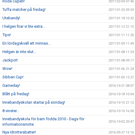
Röda Cupen!
2017-02-04 07:46
Tuffa matcher på fredag!
2017-01-25 09:59
Utebandy!
2017-01-18 10:32
I helgen firar vi lite extra...
2017-01-12 21:15
Tips!
2017-01-11 11:20
En lördagskväll att minnas...
2017-01-09 11:49
Helgen är inte slut...
2017-01-08 11:53
Jackpot!
2017-01-08 09:17
Wow!
2017-01-06 21:24
Sibben Cup!
2017-01-05 12:27
Gameday!
2016-10-21 08:07
Blått på fredag!
2016-10-18 10:04
Innebandyskolan startar på söndag!
2016-10-10 21:12
8 vinster...
2016-10-10 16:00
Innebandyskola för barn födda 2010 - Dags för
2016-10-02 20:47
informationsmöte
Nya Idrottsrabatter!
2016-09-27 15:16