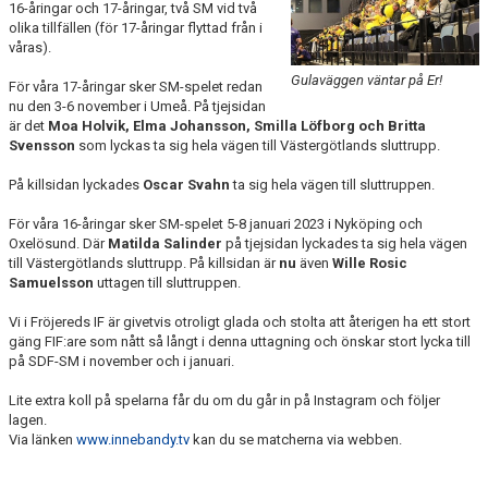
16-åringar och 17-åringar, två SM vid två
olika tillfällen (för 17-åringar flyttad från i
våras).
Gulaväggen väntar på Er!
För våra 17-åringar sker SM-spelet redan
nu den 3-6 november i Umeå. På tjejsidan
är det
Moa Holvik, Elma Johansson, Smilla Löfborg och Britta
Svensson
som lyckas ta sig hela vägen till Västergötlands sluttrupp.
På killsidan lyckades
Oscar Svahn
ta sig hela vägen till sluttruppen.
För våra 16-åringar sker SM-spelet 5-8 januari 2023 i Nyköping och
Oxelösund. Där
Matilda Salinder
på tjejsidan lyckades ta sig hela vägen
till Västergötlands sluttrupp. På killsidan är
nu
även
Wille Rosic
Samuelsson
uttagen till sluttruppen.
Vi i Fröjereds IF är givetvis otroligt glada och stolta att återigen ha ett stort
gäng FIF:are som nått så långt i denna uttagning och önskar stort lycka till
på SDF-SM i november och i januari.
Lite extra koll på spelarna får du om du går in på Instagram och följer
lagen.
Via länken
www.innebandy.tv
kan du se matcherna via webben.