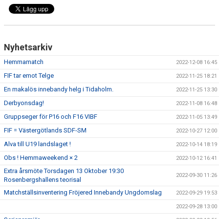
Nyhetsarkiv
Hemmamatch
2022-12-08 16:45
FIF tar emot Telge
2022-11-25 18:21
En makalös innebandy helg i Tidaholm.
2022-11-25 13:30
Derbyonsdag!
2022-11-08 16:48
Gruppseger för P16 och F16 VIBF
2022-11-05 13:49
FIF = Västergötlands SDF-SM
2022-10-27 12:00
Alva till U19 landslaget !
2022-10-14 18:19
Obs ! Hemmaweekend × 2
2022-10-12 16:41
Extra årsmöte Torsdagen 13 Oktober 19:30
2022-09-30 11:26
Rosenbergshallens teorisal
Matchställsinventering Fröjered Innebandy Ungdomslag
2022-09-29 19:53
2022-09-28 13:00