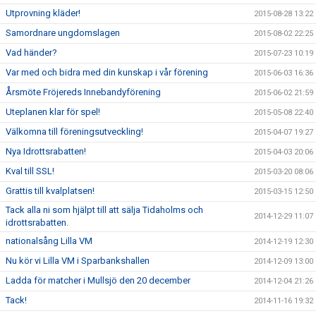
Utprovning kläder!
2015-08-28 13:22
Samordnare ungdomslagen
2015-08-02 22:25
Vad händer?
2015-07-23 10:19
Var med och bidra med din kunskap i vår förening
2015-06-03 16:36
Årsmöte Fröjereds Innebandyförening
2015-06-02 21:59
Uteplanen klar för spel!
2015-05-08 22:40
Välkomna till föreningsutveckling!
2015-04-07 19:27
Nya Idrottsrabatten!
2015-04-03 20:06
Kval till SSL!
2015-03-20 08:06
Grattis till kvalplatsen!
2015-03-15 12:50
Tack alla ni som hjälpt till att sälja Tidaholms och
2014-12-29 11:07
idrottsrabatten.
nationalsång Lilla VM
2014-12-19 12:30
Nu kör vi Lilla VM i Sparbankshallen
2014-12-09 13:00
Ladda för matcher i Mullsjö den 20 december
2014-12-04 21:26
Tack!
2014-11-16 19:32