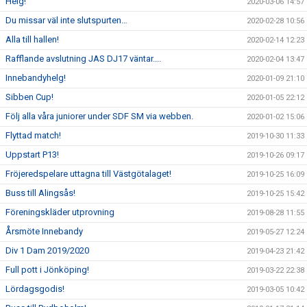
Helg!
2020-03-06 14:57
Du missar väl inte slutspurten…
2020-02-28 10:56
Alla till hallen!
2020-02-14 12:23
Rafflande avslutning JAS DJ17 väntar....
2020-02-04 13:47
Innebandyhelg!
2020-01-09 21:10
Sibben Cup!
2020-01-05 22:12
Följ alla våra juniorer under SDF SM via webben.
2020-01-02 15:06
Flyttad match!
2019-10-30 11:33
Uppstart P13!
2019-10-26 09:17
Fröjeredspelare uttagna till Västgötalaget!
2019-10-25 16:09
Buss till Alingsås!
2019-10-25 15:42
Föreningskläder utprovning
2019-08-28 11:55
Årsmöte Innebandy
2019-05-27 12:24
Div 1 Dam 2019/2020
2019-04-23 21:42
Full pott i Jönköping!
2019-03-22 22:38
Lördagsgodis!
2019-03-05 10:42