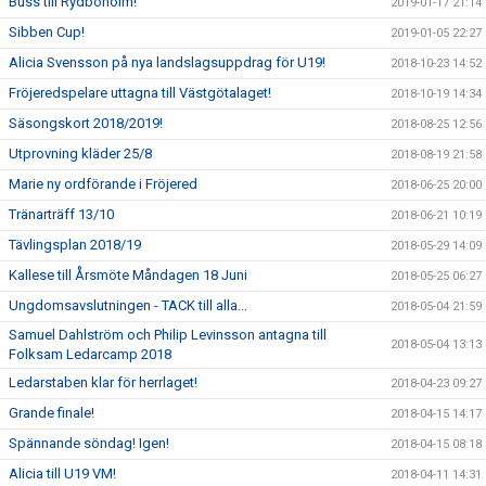
Buss till Rydboholm!
2019-01-17 21:14
Sibben Cup!
2019-01-05 22:27
Alicia Svensson på nya landslagsuppdrag för U19!
2018-10-23 14:52
Fröjeredspelare uttagna till Västgötalaget!
2018-10-19 14:34
Säsongskort 2018/2019!
2018-08-25 12:56
Utprovning kläder 25/8
2018-08-19 21:58
Marie ny ordförande i Fröjered
2018-06-25 20:00
Tränarträff 13/10
2018-06-21 10:19
Tävlingsplan 2018/19
2018-05-29 14:09
Kallese till Årsmöte Måndagen 18 Juni
2018-05-25 06:27
Ungdomsavslutningen - TACK till alla...
2018-05-04 21:59
Samuel Dahlström och Philip Levinsson antagna till
2018-05-04 13:13
Folksam Ledarcamp 2018
Ledarstaben klar för herrlaget!
2018-04-23 09:27
Grande finale!
2018-04-15 14:17
Spännande söndag! Igen!
2018-04-15 08:18
Alicia till U19 VM!
2018-04-11 14:31