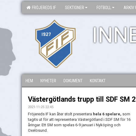
FRÖJEREDS IF
SEKTIONER
FOTBOLL
ARKIV 
INN
HEM
NYHETER
DOKUMENT
KONTAKT
Västergötlands trupp till SDF SM 
2021-11-25 22:45
Fröjereds IF kan åter stolt presentera
hela 6 spelare,
som
tagits ut för att representera Västergötland i SDF SM för 16
åringar. Ett SM som spelas 6-9 januari i Nyköping och
Oxelösund.