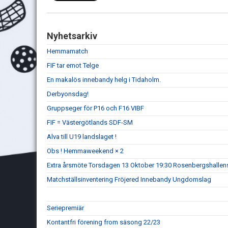
Nyhetsarkiv
Hemmamatch
FIF tar emot Telge
En makalös innebandy helg i Tidaholm.
Derbyonsdag!
Gruppseger för P16 och F16 VIBF
FIF = Västergötlands SDF-SM
Alva till U19 landslaget !
Obs ! Hemmaweekend × 2
Extra årsmöte Torsdagen 13 Oktober 19:30 Rosenbergshallens
Matchställsinventering Fröjered Innebandy Ungdomslag
Seriepremiär
Kontantfri förening from säsong 22/23