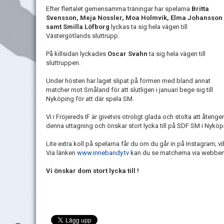
Efter flertalet gemensamma träningar har spelarna
Britta
Svensson, Meja Nossler, Moa Holmvik, Elma Johansson
samt Smilla Löfborg
lyckas ta sig hela vägen till
Västergötlands sluttrupp.
På killsidan lyckades
Oscar Svahn
ta sig hela vägen till
sluttruppen.
Under hösten har laget slipat på formen med bland annat
matcher mot Småland för att slutligen i januari bege sig till
Nyköping för att där spela SM.
Vi i Fröjereds IF är givetvis otroligt glada och stolta att återig
denna uttagning och önskar stort lycka till på SDF SM i Nyköpi
Lite extra koll på spelarna får du om du går in på Instagram; v
Via länken
www.innebandy.tv
kan du se matcherna via webben
Vi önskar dom stort lycka till !