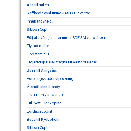
Alla till hallen!
Rafflande avslutning JAS DJ17 väntar....
Innebandyhelg!
Sibben Cup!
Följ alla våra juniorer under SDF SM via webben.
Flyttad match!
Uppstart P13!
Fröjeredspelare uttagna till Västgötalaget!
Buss till Alingsås!
Föreningskläder utprovning
Årsmöte Innebandy
Div 1 Dam 2019/2020
Full pott i Jönköping!
Lördagsgodis!
Buss till Rydboholm!
Sibben Cup!