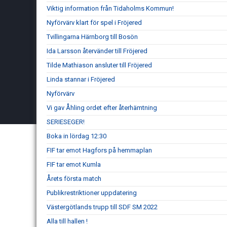
Viktig information från Tidaholms Kommun!
Nyförvärv klart för spel i Fröjered
Tvillingarna Härnborg till Bosön
Ida Larsson återvänder till Fröjered
Tilde Mathiason ansluter till Fröjered
Linda stannar i Fröjered
Nyförvärv
Vi gav Åhling ordet efter återhämtning
SERIESEGER!
Boka in lördag 12:30
FIF tar emot Hagfors på hemmaplan
FIF tar emot Kumla
Årets första match
Publikrestriktioner uppdatering
Västergötlands trupp till SDF SM 2022
Alla till hallen !