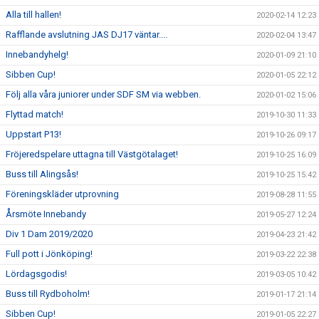
Alla till hallen!
2020-02-14 12:23
Rafflande avslutning JAS DJ17 väntar....
2020-02-04 13:47
Innebandyhelg!
2020-01-09 21:10
Sibben Cup!
2020-01-05 22:12
Följ alla våra juniorer under SDF SM via webben.
2020-01-02 15:06
Flyttad match!
2019-10-30 11:33
Uppstart P13!
2019-10-26 09:17
Fröjeredspelare uttagna till Västgötalaget!
2019-10-25 16:09
Buss till Alingsås!
2019-10-25 15:42
Föreningskläder utprovning
2019-08-28 11:55
Årsmöte Innebandy
2019-05-27 12:24
Div 1 Dam 2019/2020
2019-04-23 21:42
Full pott i Jönköping!
2019-03-22 22:38
Lördagsgodis!
2019-03-05 10:42
Buss till Rydboholm!
2019-01-17 21:14
Sibben Cup!
2019-01-05 22:27