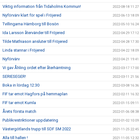
Viktig information från Tidaholms Kommun!
2022-08-18 11:27
Nyförvärv klart för spel i Fröjered
2022-06-13 18:09
Tvillingarna Härnborg till Bosön
2022-05-10 16:24
Ida Larsson återvänder till Fröjered
2022-04-29 17:12
Tilde Mathiason ansluter till Fröjered
2022-04-28 17:30
Linda stannar i Fröjered
2022-04-22 18:09
Nyförvärv
2022-04-21 19:41
Vi gav Åhling ordet efter återhämtning
2022-03-17 17:00
SERIESEGER!
2022-03-11 21:56
Boka in lördag 12:30
2022-03-08 16:36
FIF tar emot Hagfors på hemmaplan
2022-02-11 16:32
FIF tar emot Kumla
2022-01-15 09:11
Årets första match
2022-01-06 08:38
Publikrestriktioner uppdatering
2022-01-02 10:09
Västergötlands trupp till SDF SM 2022
2021-11-25 22:45
Alla till hallen !
2021-11-05 12:32