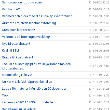
Samordnare ungdomslagen
2015-08-02 22:25
Vad händer?
2015-07-23 10:19
Var med och bidra med din kunskap i vår förening
2015-06-03 16:36
Årsmöte Fröjereds Innebandyförening
2015-06-02 21:59
Uteplanen klar för spel!
2015-05-08 22:40
Välkomna till föreningsutveckling!
2015-04-07 19:27
Nya Idrottsrabatten!
2015-04-03 20:06
Kval till SSL!
2015-03-20 08:06
Grattis till kvalplatsen!
2015-03-15 12:50
Tack alla ni som hjälpt till att sälja Tidaholms och
2014-12-29 11:07
idrottsrabatten.
nationalsång Lilla VM
2014-12-19 12:30
Nu kör vi Lilla VM i Sparbankshallen
2014-12-09 13:00
Ladda för matcher i Mullsjö den 20 december
2014-12-04 21:26
Tack!
2014-11-16 19:32
Ledarmöte 19/11 18:30 i Idrottshallen
2014-11-12 10:22
Segertågen rullar vidare!
2014-10-19 11:12