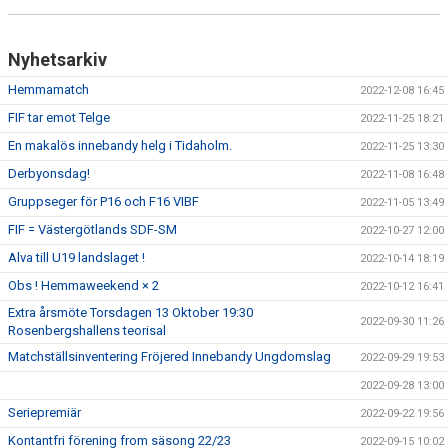
Nyhetsarkiv
Hemmamatch
2022-12-08 16:45
FIF tar emot Telge
2022-11-25 18:21
En makalös innebandy helg i Tidaholm.
2022-11-25 13:30
Derbyonsdag!
2022-11-08 16:48
Gruppseger för P16 och F16 VIBF
2022-11-05 13:49
FIF = Västergötlands SDF-SM
2022-10-27 12:00
Alva till U19 landslaget !
2022-10-14 18:19
Obs ! Hemmaweekend × 2
2022-10-12 16:41
Extra årsmöte Torsdagen 13 Oktober 19:30
2022-09-30 11:26
Rosenbergshallens teorisal
Matchställsinventering Fröjered Innebandy Ungdomslag
2022-09-29 19:53
2022-09-28 13:00
Seriepremiär
2022-09-22 19:56
Kontantfri förening from säsong 22/23
2022-09-15 10:02