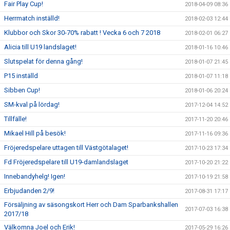
Fair Play Cup!
2018-04-09 08:36
Herrmatch inställd!
2018-02-03 12:44
Klubbor och Skor 30-70% rabatt ! Vecka 6 och 7 2018
2018-02-01 06:27
Alicia till U19 landslaget!
2018-01-16 10:46
Slutspelat för denna gång!
2018-01-07 21:45
P15 inställd
2018-01-07 11:18
Sibben Cup!
2018-01-06 20:24
SM-kval på lördag!
2017-12-04 14:52
Tillfälle!
2017-11-20 20:46
Mikael Hill på besök!
2017-11-16 09:36
Fröjeredspelare uttagen till Västgötalaget!
2017-10-23 17:34
Fd Fröjeredspelare till U19-damlandslaget
2017-10-20 21:22
Innebandyhelg! Igen!
2017-10-19 21:58
Erbjudanden 2/9!
2017-08-31 17:17
Försäljning av säsongskort Herr och Dam Sparbankshallen
2017-07-03 16:38
2017/18
Välkomna Joel och Erik!
2017-05-29 16:26