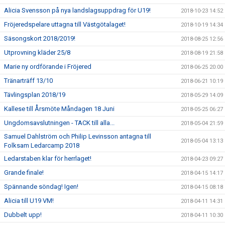
Alicia Svensson på nya landslagsuppdrag för U19!
2018-10-23 14:52
Fröjeredspelare uttagna till Västgötalaget!
2018-10-19 14:34
Säsongskort 2018/2019!
2018-08-25 12:56
Utprovning kläder 25/8
2018-08-19 21:58
Marie ny ordförande i Fröjered
2018-06-25 20:00
Tränarträff 13/10
2018-06-21 10:19
Tävlingsplan 2018/19
2018-05-29 14:09
Kallese till Årsmöte Måndagen 18 Juni
2018-05-25 06:27
Ungdomsavslutningen - TACK till alla...
2018-05-04 21:59
Samuel Dahlström och Philip Levinsson antagna till
2018-05-04 13:13
Folksam Ledarcamp 2018
Ledarstaben klar för herrlaget!
2018-04-23 09:27
Grande finale!
2018-04-15 14:17
Spännande söndag! Igen!
2018-04-15 08:18
Alicia till U19 VM!
2018-04-11 14:31
Dubbelt upp!
2018-04-11 10:30