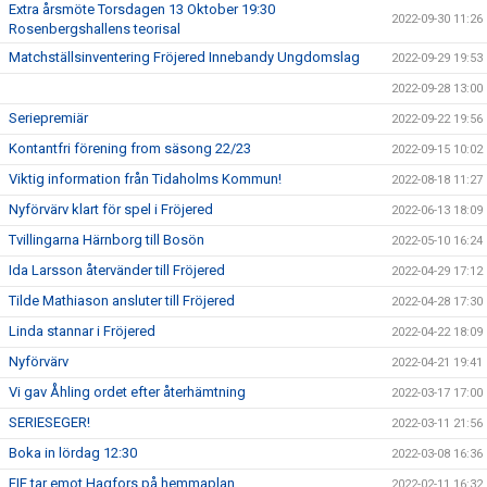
Extra årsmöte Torsdagen 13 Oktober 19:30
2022-09-30 11:26
Rosenbergshallens teorisal
Matchställsinventering Fröjered Innebandy Ungdomslag
2022-09-29 19:53
2022-09-28 13:00
Seriepremiär
2022-09-22 19:56
Kontantfri förening from säsong 22/23
2022-09-15 10:02
Viktig information från Tidaholms Kommun!
2022-08-18 11:27
Nyförvärv klart för spel i Fröjered
2022-06-13 18:09
Tvillingarna Härnborg till Bosön
2022-05-10 16:24
Ida Larsson återvänder till Fröjered
2022-04-29 17:12
Tilde Mathiason ansluter till Fröjered
2022-04-28 17:30
Linda stannar i Fröjered
2022-04-22 18:09
Nyförvärv
2022-04-21 19:41
Vi gav Åhling ordet efter återhämtning
2022-03-17 17:00
SERIESEGER!
2022-03-11 21:56
Boka in lördag 12:30
2022-03-08 16:36
FIF tar emot Hagfors på hemmaplan
2022-02-11 16:32