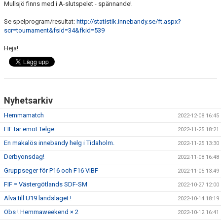
Mullsjö finns med i A-slutspelet - spännande!
Se spelprogram/resultat:
http://statistik.innebandy.se/ft.aspx?
scr=tournament&fsid=34&fkid=539
Heja!
Nyhetsarkiv
Hemmamatch
2022-12-08 16:45
FIF tar emot Telge
2022-11-25 18:21
En makalös innebandy helg i Tidaholm.
2022-11-25 13:30
Derbyonsdag!
2022-11-08 16:48
Gruppseger för P16 och F16 VIBF
2022-11-05 13:49
FIF = Västergötlands SDF-SM
2022-10-27 12:00
Alva till U19 landslaget !
2022-10-14 18:19
Obs ! Hemmaweekend × 2
2022-10-12 16:41