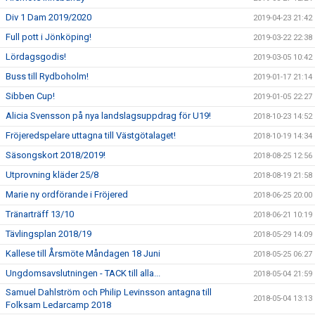
Div 1 Dam 2019/2020
2019-04-23 21:42
Full pott i Jönköping!
2019-03-22 22:38
Lördagsgodis!
2019-03-05 10:42
Buss till Rydboholm!
2019-01-17 21:14
Sibben Cup!
2019-01-05 22:27
Alicia Svensson på nya landslagsuppdrag för U19!
2018-10-23 14:52
Fröjeredspelare uttagna till Västgötalaget!
2018-10-19 14:34
Säsongskort 2018/2019!
2018-08-25 12:56
Utprovning kläder 25/8
2018-08-19 21:58
Marie ny ordförande i Fröjered
2018-06-25 20:00
Tränarträff 13/10
2018-06-21 10:19
Tävlingsplan 2018/19
2018-05-29 14:09
Kallese till Årsmöte Måndagen 18 Juni
2018-05-25 06:27
Ungdomsavslutningen - TACK till alla...
2018-05-04 21:59
Samuel Dahlström och Philip Levinsson antagna till
2018-05-04 13:13
Folksam Ledarcamp 2018