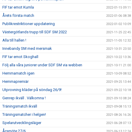
FIF tar emot Kumla
2022-01-15 09:11
Årets första match
2022-01-06 08:38
Publikrestriktioner uppdatering
2022-01-02 10:09
Västergötlands trupp till SDF SM 2022
2021-11-25 22:45
Alla till hallen !
2021-11-05 12:32
Innebandy SM med mersmak
2021-10-31 23:50
FIF tar emot Skoghall
2021-10-22 13:36
Följ alla våra juniorer under SDF SM via webben
2021-10-11 21:00
Hemmamatch igen
2021-10-09 08:52
Hemmapremiär
2021-09-25 13:44
Utprovning kläder på söndag 26/9!
2021-09-22 10:18
Genrep ikväll . Välkomna !
2021-09-10 08:24
Träningsmatch ikväll
2021-09-08 15:13
Träningsmatcher i helgen!
2021-08-26 16:26
Spelarutvecklingsläger
2021-06-28 07:13
Årsmöte 27/6
2021-06-13 12:24