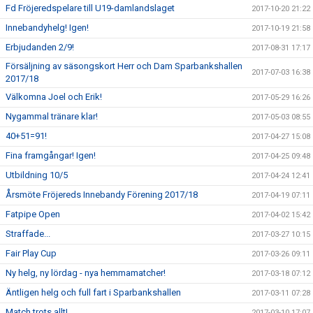
Fd Fröjeredspelare till U19-damlandslaget
2017-10-20 21:22
Innebandyhelg! Igen!
2017-10-19 21:58
Erbjudanden 2/9!
2017-08-31 17:17
Försäljning av säsongskort Herr och Dam Sparbankshallen
2017-07-03 16:38
2017/18
Välkomna Joel och Erik!
2017-05-29 16:26
Nygammal tränare klar!
2017-05-03 08:55
40+51=91!
2017-04-27 15:08
Fina framgångar! Igen!
2017-04-25 09:48
Utbildning 10/5
2017-04-24 12:41
Årsmöte Fröjereds Innebandy Förening 2017/18
2017-04-19 07:11
Fatpipe Open
2017-04-02 15:42
Straffade...
2017-03-27 10:15
Fair Play Cup
2017-03-26 09:11
Ny helg, ny lördag - nya hemmamatcher!
2017-03-18 07:12
Äntligen helg och full fart i Sparbankshallen
2017-03-11 07:28
Match trots allt!
2017-03-10 17:07