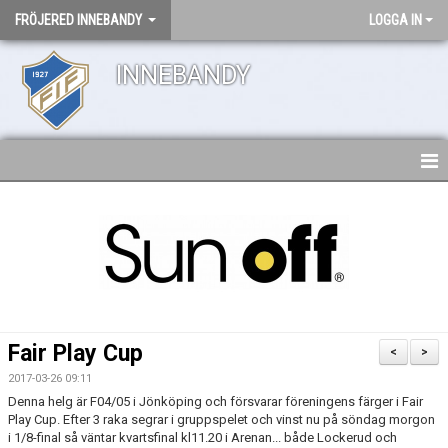
FRÖJERED INNEBANDY
LOGGA IN
INNEBANDY
HEM
NYHETER
DOKUMENT
KONTAKT
Fair Play Cup
<
>
2017-03-26 09:11
Denna helg är F04/05 i Jönköping och försvarar föreningens färger i Fair
Play Cup. Efter 3 raka segrar i gruppspelet och vinst nu på söndag morgon
i 1/8-final så väntar kvartsfinal kl11.20 i Arenan... både Lockerud och