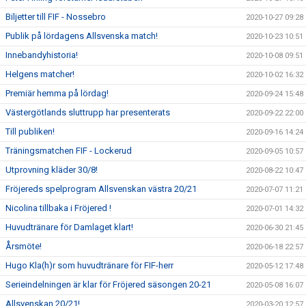
Biljetter till FIF - Nossebro
2020-10-27 09:28
Publik på lördagens Allsvenska match!
2020-10-23 10:51
Innebandyhistoria!
2020-10-08 09:51
Helgens matcher!
2020-10-02 16:32
Premiär hemma på lördag!
2020-09-24 15:48
Västergötlands sluttrupp har presenterats
2020-09-22 22:00
Till publiken!
2020-09-16 14:24
Träningsmatchen FIF - Lockerud
2020-09-05 10:57
Utprovning kläder 30/8!
2020-08-22 10:47
Fröjereds spelprogram Allsvenskan västra 20/21
2020-07-07 11:21
Nicolina tillbaka i Fröjered !
2020-07-01 14:32
Huvudtränare för Damlaget klart!
2020-06-30 21:45
Årsmöte!
2020-06-18 22:57
Hugo Kla(h)r som huvudtränare för FIF-herr
2020-05-12 17:48
Serieindelningen är klar för Fröjered säsongen 20-21
2020-05-08 16:07
Allsvenskan 20/21!
2020-03-20 12:57