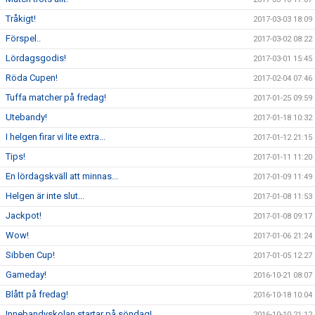
Tråkigt!
2017-03-03 18:09
Förspel..
2017-03-02 08:22
Lördagsgodis!
2017-03-01 15:45
Röda Cupen!
2017-02-04 07:46
Tuffa matcher på fredag!
2017-01-25 09:59
Utebandy!
2017-01-18 10:32
I helgen firar vi lite extra...
2017-01-12 21:15
Tips!
2017-01-11 11:20
En lördagskväll att minnas...
2017-01-09 11:49
Helgen är inte slut...
2017-01-08 11:53
Jackpot!
2017-01-08 09:17
Wow!
2017-01-06 21:24
Sibben Cup!
2017-01-05 12:27
Gameday!
2016-10-21 08:07
Blått på fredag!
2016-10-18 10:04
Innebandyskolan startar på söndag!
2016-10-10 21:12