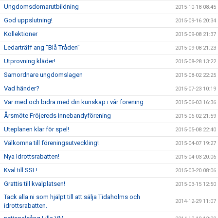
Ungdomsdomarutbildning
2015-10-18 08:45
God uppslutning!
2015-09-16 20:34
Kollektioner
2015-09-08 21:37
Ledarträff ang "Blå Tråden"
2015-09-08 21:23
Utprovning kläder!
2015-08-28 13:22
Samordnare ungdomslagen
2015-08-02 22:25
Vad händer?
2015-07-23 10:19
Var med och bidra med din kunskap i vår förening
2015-06-03 16:36
Årsmöte Fröjereds Innebandyförening
2015-06-02 21:59
Uteplanen klar för spel!
2015-05-08 22:40
Välkomna till föreningsutveckling!
2015-04-07 19:27
Nya Idrottsrabatten!
2015-04-03 20:06
Kval till SSL!
2015-03-20 08:06
Grattis till kvalplatsen!
2015-03-15 12:50
Tack alla ni som hjälpt till att sälja Tidaholms och
2014-12-29 11:07
idrottsrabatten.