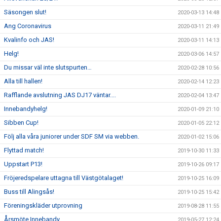
Säsongen slut!
2020-03-13 14:48
Ang Coronavirus
2020-03-11 21:49
Kvalinfo och JAS!
2020-03-11 14:13
Helg!
2020-03-06 14:57
Du missar väl inte slutspurten…
2020-02-28 10:56
Alla till hallen!
2020-02-14 12:23
Rafflande avslutning JAS DJ17 väntar....
2020-02-04 13:47
Innebandyhelg!
2020-01-09 21:10
Sibben Cup!
2020-01-05 22:12
Följ alla våra juniorer under SDF SM via webben.
2020-01-02 15:06
Flyttad match!
2019-10-30 11:33
Uppstart P13!
2019-10-26 09:17
Fröjeredspelare uttagna till Västgötalaget!
2019-10-25 16:09
Buss till Alingsås!
2019-10-25 15:42
Föreningskläder utprovning
2019-08-28 11:55
Årsmöte Innebandy
2019-05-27 12:24