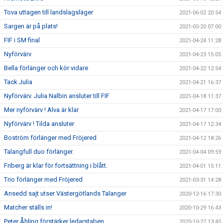
Tova uttagen till landslagsläger
2021-06-02 20:54
Sargen är på plats!
2021-05-20 07:00
FIF i SM final
2021-04-24 11:28
Nyförvärv
2021-04-23 15:05
Bella förlänger och kör vidare
2021-04-22 12:54
Tack Julia
2021-04-21 16:37
Nyförvärv. Julia Nalbin ansluter till FIF
2021-04-18 11:37
Mer nyförvärv ! Alva är klar
2021-04-17 17:00
Nyförvärv ! Tilda ansluter
2021-04-17 12:34
Boström förlänger med Fröjered
2021-04-12 18:26
Talangfull duo förlänger.
2021-04-04 09:59
Friberg är klar för fortsättning i blått.
2021-04-01 15:11
Trio förlänger med Fröjered
2021-03-31 14:28
Ansedd sajt utser Västergötlands Talanger
2020-12-16 17:30
Matcher ställs in!
2020-10-29 16:43
Peter Åhling förstärker ledarstaben
2020-10-27 13:45