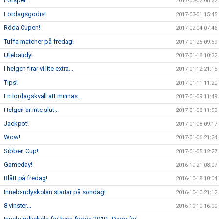
Förspel..
2017-03-02 08:22
Lördagsgodis!
2017-03-01 15:45
Röda Cupen!
2017-02-04 07:46
Tuffa matcher på fredag!
2017-01-25 09:59
Utebandy!
2017-01-18 10:32
I helgen firar vi lite extra...
2017-01-12 21:15
Tips!
2017-01-11 11:20
En lördagskväll att minnas...
2017-01-09 11:49
Helgen är inte slut...
2017-01-08 11:53
Jackpot!
2017-01-08 09:17
Wow!
2017-01-06 21:24
Sibben Cup!
2017-01-05 12:27
Gameday!
2016-10-21 08:07
Blått på fredag!
2016-10-18 10:04
Innebandyskolan startar på söndag!
2016-10-10 21:12
8 vinster...
2016-10-10 16:00
Innebandyskola för barn födda 2010 - Dags för