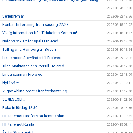
2022-09-28 13:00
Seriepremiär
2022-09-22 19:56
Kontantfri förening from säsong 22/23
2022-09-15 10:02
Viktig information från Tidaholms Kommun!
2022-08-18 11:27
Nyförvärv klart för spel i Fröjered
2022-06-13 18:09
Tvillingarna Härnborg till Bosön
2022-05-10 16:24
Ida Larsson återvänder till Fröjered
2022-04-29 17:12
Tilde Mathiason ansluter till Fröjered
2022-04-28 17:30
Linda stannar i Fröjered
2022-04-22 18:09
Nyförvärv
2022-04-21 19:41
Vi gav Åhling ordet efter återhämtning
2022-03-17 17:00
SERIESEGER!
2022-03-11 21:56
Boka in lördag 12:30
2022-03-08 16:36
FIF tar emot Hagfors på hemmaplan
2022-02-11 16:32
FIF tar emot Kumla
2022-01-15 09:11
Årets första match
2022-01-06 08:38