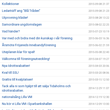
Kollektioner
2015-09-08 21:37
Ledarträff ang "Blå Tråden"
2015-09-08 21:23
Utprovning kläder!
2015-08-28 13:22
Samordnare ungdomslagen
2015-08-02 22:25
Vad händer?
2015-07-23 10:19
Var med och bidra med din kunskap i vår förening
2015-06-03 16:36
Årsmöte Fröjereds Innebandyförening
2015-06-02 21:59
Uteplanen klar för spel!
2015-05-08 22:40
Välkomna till föreningsutveckling!
2015-04-07 19:27
Nya Idrottsrabatten!
2015-04-03 20:06
Kval till SSL!
2015-03-20 08:06
Grattis till kvalplatsen!
2015-03-15 12:50
Tack alla ni som hjälpt till att sälja Tidaholms och
2014-12-29 11:07
idrottsrabatten.
nationalsång Lilla VM
2014-12-19 12:30
Nu kör vi Lilla VM i Sparbankshallen
2014-12-09 13:00