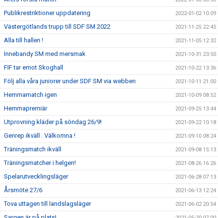
Publikrestriktioner uppdatering
2022-01-02 10:09
Västergötlands trupp till SDF SM 2022
2021-11-25 22:45
Alla till hallen !
2021-11-05 12:32
Innebandy SM med mersmak
2021-10-31 23:50
FIF tar emot Skoghall
2021-10-22 13:36
Följ alla våra juniorer under SDF SM via webben
2021-10-11 21:00
Hemmamatch igen
2021-10-09 08:52
Hemmapremiär
2021-09-25 13:44
Utprovning kläder på söndag 26/9!
2021-09-22 10:18
Genrep ikväll . Välkomna !
2021-09-10 08:24
Träningsmatch ikväll
2021-09-08 15:13
Träningsmatcher i helgen!
2021-08-26 16:26
Spelarutvecklingsläger
2021-06-28 07:13
Årsmöte 27/6
2021-06-13 12:24
Tova uttagen till landslagsläger
2021-06-02 20:54
Sargen är på plats!
2021-05-20 07:00