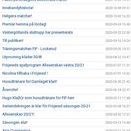
Innebandyhistoria!
2020-10-08 09:51
Helgens matcher!
2020-10-02 16:32
Premiär hemma på lördag!
2020-09-24 15:48
Västergötlands sluttrupp har presenterats
2020-09-22 22:00
Till publiken!
2020-09-16 14:24
Träningsmatchen FIF - Lockerud
2020-09-05 10:57
Utprovning kläder 30/8!
2020-08-22 10:47
Fröjereds spelprogram Allsvenskan västra 20/21
2020-07-07 11:21
Nicolina tillbaka i Fröjered !
2020-07-01 14:32
Huvudtränare för Damlaget klart!
2020-06-30 21:45
Årsmöte!
2020-06-18 22:57
Hugo Kla(h)r som huvudtränare för FIF-herr
2020-05-12 17:48
Serieindelningen är klar för Fröjered säsongen 20-21
2020-05-08 16:07
Allsvenskan 20/21!
2020-03-20 12:57
Säsongen slut!
2020-03-13 14:48
Ang Coronavirus
2020-03-11 21:49