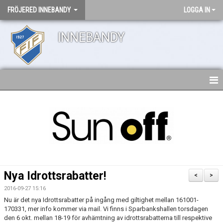
FRÖJERED INNEBANDY
LOGGA IN
INNEBANDY
HEM
NYHETER
DOKUMENT
KONTAKT
Nya Idrottsrabatter!
<
>
2016-09-27 15:16
Nu är det nya Idrottsrabatter på ingång med giltighet mellan 161001-
170331, mer info kommer via mail. Vi finns i Sparbankshallen torsdagen
den 6 okt. mellan 18-19 för avhämtning av idrottsrabatterna till respektive