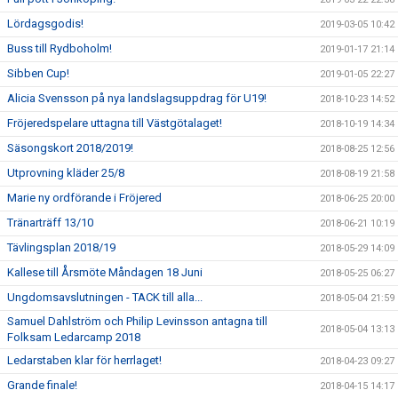
Lördagsgodis!
2019-03-05 10:42
Buss till Rydboholm!
2019-01-17 21:14
Sibben Cup!
2019-01-05 22:27
Alicia Svensson på nya landslagsuppdrag för U19!
2018-10-23 14:52
Fröjeredspelare uttagna till Västgötalaget!
2018-10-19 14:34
Säsongskort 2018/2019!
2018-08-25 12:56
Utprovning kläder 25/8
2018-08-19 21:58
Marie ny ordförande i Fröjered
2018-06-25 20:00
Tränarträff 13/10
2018-06-21 10:19
Tävlingsplan 2018/19
2018-05-29 14:09
Kallese till Årsmöte Måndagen 18 Juni
2018-05-25 06:27
Ungdomsavslutningen - TACK till alla...
2018-05-04 21:59
Samuel Dahlström och Philip Levinsson antagna till
2018-05-04 13:13
Folksam Ledarcamp 2018
Ledarstaben klar för herrlaget!
2018-04-23 09:27
Grande finale!
2018-04-15 14:17