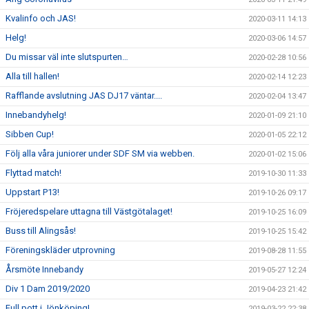
Kvalinfo och JAS!
2020-03-11 14:13
Helg!
2020-03-06 14:57
Du missar väl inte slutspurten…
2020-02-28 10:56
Alla till hallen!
2020-02-14 12:23
Rafflande avslutning JAS DJ17 väntar....
2020-02-04 13:47
Innebandyhelg!
2020-01-09 21:10
Sibben Cup!
2020-01-05 22:12
Följ alla våra juniorer under SDF SM via webben.
2020-01-02 15:06
Flyttad match!
2019-10-30 11:33
Uppstart P13!
2019-10-26 09:17
Fröjeredspelare uttagna till Västgötalaget!
2019-10-25 16:09
Buss till Alingsås!
2019-10-25 15:42
Föreningskläder utprovning
2019-08-28 11:55
Årsmöte Innebandy
2019-05-27 12:24
Div 1 Dam 2019/2020
2019-04-23 21:42
Full pott i Jönköping!
2019-03-22 22:38