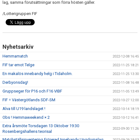
lag, samma förutsättningar som förra hösten gäller.
/Lotterigruppen FIF
Nyhetsarkiv
Hemmamatch
2022-12-08 16:45
FIF tar emot Telge
2022-11-25 18:21
En makalös innebandy helg i Tidaholm.
2022-11-25 13:30
Derbyonsdag!
2022-11-08 16:48
Gruppseger för P16 och F16 VIBF
2022-11-05 13:49
FIF = Västergötlands SDF-SM
2022-10-27 12:00
Alva till U19 landslaget !
2022-10-14 18:19
Obs ! Hemmaweekend × 2
2022-10-12 16:41
Extra årsmöte Torsdagen 13 Oktober 19:30
2022-09-30 11:26
Rosenbergshallens teorisal
Matchställsinventering Fröjered Innebandy Ungdomslag
2022-09-29 19:53