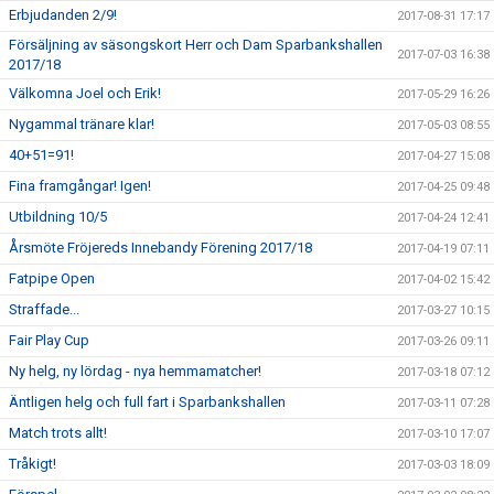
Erbjudanden 2/9!
2017-08-31 17:17
Försäljning av säsongskort Herr och Dam Sparbankshallen
2017-07-03 16:38
2017/18
Välkomna Joel och Erik!
2017-05-29 16:26
Nygammal tränare klar!
2017-05-03 08:55
40+51=91!
2017-04-27 15:08
Fina framgångar! Igen!
2017-04-25 09:48
Utbildning 10/5
2017-04-24 12:41
Årsmöte Fröjereds Innebandy Förening 2017/18
2017-04-19 07:11
Fatpipe Open
2017-04-02 15:42
Straffade...
2017-03-27 10:15
Fair Play Cup
2017-03-26 09:11
Ny helg, ny lördag - nya hemmamatcher!
2017-03-18 07:12
Äntligen helg och full fart i Sparbankshallen
2017-03-11 07:28
Match trots allt!
2017-03-10 17:07
Tråkigt!
2017-03-03 18:09