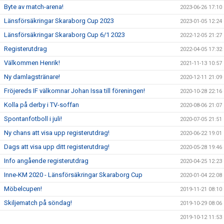
Byte av match-arena!
2023-06-26 17:10
Länsförsäkringar Skaraborg Cup 2023
2023-01-05 12:24
Länsförsäkringar Skaraborg Cup 6/1 2023
2022-12-05 21:27
Registerutdrag
2022-04-05 17:32
Välkommen Henrik!
2021-11-13 10:57
Ny damlagstränare!
2020-12-11 21:09
Fröjereds IF välkomnar Johan Issa till föreningen!
2020-10-28 22:16
Kolla på derby i TV-soffan
2020-08-06 21:07
Spontanfotboll i juli!
2020-07-05 21:51
Ny chans att visa upp registerutdrag!
2020-06-22 19:01
Dags att visa upp ditt registerutdrag!
2020-05-28 19:46
Info angående registerutdrag
2020-04-25 12:23
Inne-KM 2020 - Länsförsäkringar Skaraborg Cup
2020-01-04 22:08
Möbelcupen!
2019-11-21 08:10
Skiljematch på söndag!
2019-10-29 08:06
2019-10-12 11:53