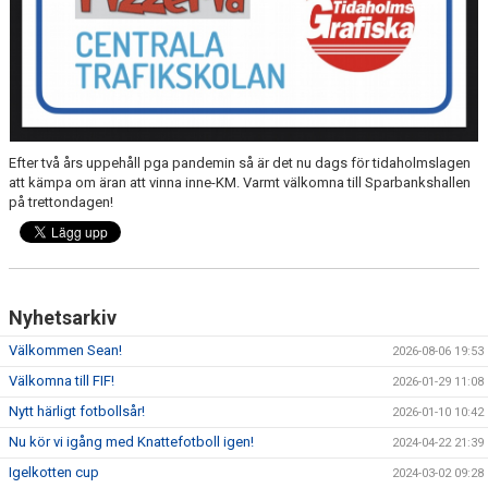
Efter två års uppehåll pga pandemin så är det nu dags för tidaholmslagen
att kämpa om äran att vinna inne-KM. Varmt välkomna till Sparbankshallen
på trettondagen!
Nyhetsarkiv
Välkommen Sean!
2026-08-06 19:53
Välkomna till FIF!
2026-01-29 11:08
Nytt härligt fotbollsår!
2026-01-10 10:42
Nu kör vi igång med Knattefotboll igen!
2024-04-22 21:39
Igelkotten cup
2024-03-02 09:28