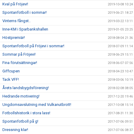
Kval på Fröjevi!
2019-10-08 10:24
Spontanfotboll i sommar!
2019-06-21 18:27
Vinterns fångst..
2019-03-22 13:11
Inne-KM i Sparbankshallen
2019-01-05 23:25
Höstpremiär!
2018-08-04 21:36
Spontanfotboll på Fröjevi i sommar!
2018-07-09 11:14
Sommar på Fröjevi!
2018-06-29 15:11
Fina förutsättningar!
2018-06-07 07:56
Giffcupen
2018-04-23 10:47
Tack VFF!
2018-03-06 10:19
Årets landsbygdsförening!
2018-02-08 08:05
Hedrande motivering!
2017-12-20 19:46
Ungdomsavslutning med Vulkanutbrott!
2017-10-08 15:14
Fotbollshistorik i stora lass!
2017-08-31 11:30
Spontanfotboll på g!
2017-07-06 09:51
Dressning klar!
2017-07-06 08:37