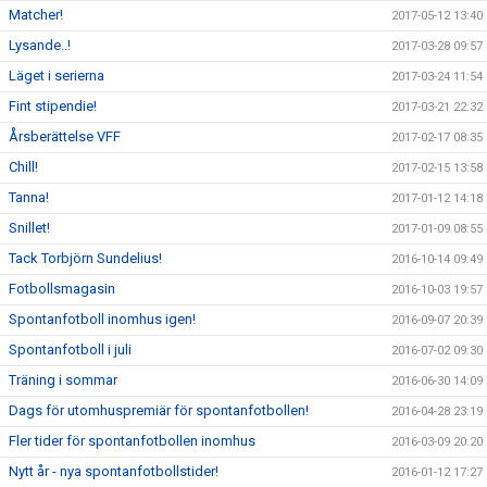
Matcher!
2017-05-12 13:40
Lysande..!
2017-03-28 09:57
Läget i serierna
2017-03-24 11:54
Fint stipendie!
2017-03-21 22:32
Årsberättelse VFF
2017-02-17 08:35
Chill!
2017-02-15 13:58
Tanna!
2017-01-12 14:18
Snillet!
2017-01-09 08:55
Tack Torbjörn Sundelius!
2016-10-14 09:49
Fotbollsmagasin
2016-10-03 19:57
Spontanfotboll inomhus igen!
2016-09-07 20:39
Spontanfotboll i juli
2016-07-02 09:30
Träning i sommar
2016-06-30 14:09
Dags för utomhuspremiär för spontanfotbollen!
2016-04-28 23:19
Fler tider för spontanfotbollen inomhus
2016-03-09 20:20
Nytt år - nya spontanfotbollstider!
2016-01-12 17:27