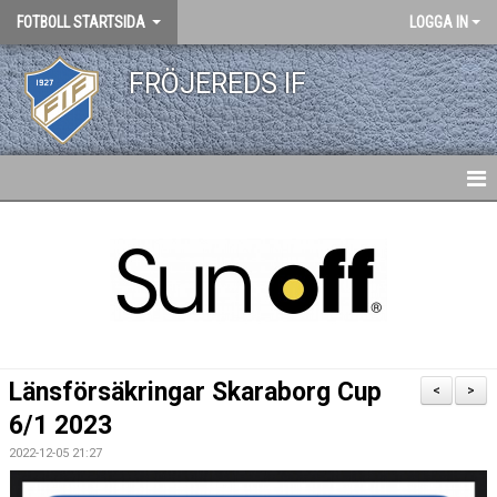
FOTBOLL STARTSIDA
LOGGA IN
FRÖJEREDS IF
HEM
NYHETER
MATCHER FOTBOLL
KALENDER
Länsförsäkringar Skaraborg Cup
<
>
FOTBOLLSEKTIONEN
6/1 2023
2022-12-05 21:27
ADRESS