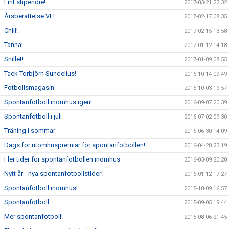
Fint stipendie!
2017-03-21 22:32
Årsberättelse VFF
2017-02-17 08:35
Chill!
2017-02-15 13:58
Tanna!
2017-01-12 14:18
Snillet!
2017-01-09 08:55
Tack Torbjörn Sundelius!
2016-10-14 09:49
Fotbollsmagasin
2016-10-03 19:57
Spontanfotboll inomhus igen!
2016-09-07 20:39
Spontanfotboll i juli
2016-07-02 09:30
Träning i sommar
2016-06-30 14:09
Dags för utomhuspremiär för spontanfotbollen!
2016-04-28 23:19
Fler tider för spontanfotbollen inomhus
2016-03-09 20:20
Nytt år - nya spontanfotbollstider!
2016-01-12 17:27
Spontanfotboll inomhus!
2015-10-09 16:57
Spontanfotboll
2015-09-05 19:44
Mer spontanfotboll!
2015-08-06 21:45