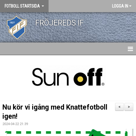
FOTBOLL STARTSIDA
LOGGA IN
FRÖJEREDS IF
HEM
NYHETER
MATCHER FOTBOLL
KALENDER
Nu kör vi igång med Knattefotboll
<
>
FOTBOLLSEKTIONEN
igen!
2024-04-22 21:39
ADRESS