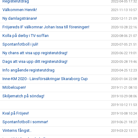
Registerutdrag
2022-04-05 17:32
Välkommen Henrik!
2021-11-13 10:57
Ny damlagstränare!
2020-12-11 21:09
Fröjereds IF välkomnar Johan Issa till föreningen!
2020-10-28 22:16
Kolla på derby i TV-soffan
2020-08-06 21:07
Spontanfotboll i juli!
2020-07-05 21:51
Ny chans att visa upp registerutdrag!
2020-06-22 19:01
Dags att visa upp ditt registerutdrag!
2020-05-28 19:46
Info angående registerutdrag
2020-04-25 12:23
Inne-KM 2020 - Länsförsäkringar Skaraborg Cup
2020-01-04 22:08
Möbelcupen!
2019-11-21 08:10
Skiljematch på söndag!
2019-10-29 08:06
2019-10-12 11:53
Kval på Fröjevi!
2019-10-08 10:24
Spontanfotboll i sommar!
2019-06-21 18:27
Vinterns fångst..
2019-03-22 13:11