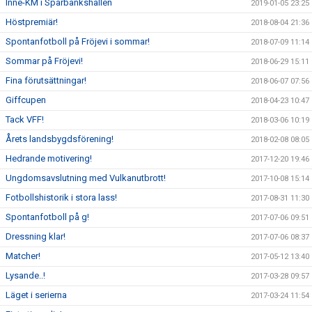
Inne-KM i Sparbankshallen
2019-01-05 23:25
Höstpremiär!
2018-08-04 21:36
Spontanfotboll på Fröjevi i sommar!
2018-07-09 11:14
Sommar på Fröjevi!
2018-06-29 15:11
Fina förutsättningar!
2018-06-07 07:56
Giffcupen
2018-04-23 10:47
Tack VFF!
2018-03-06 10:19
Årets landsbygdsförening!
2018-02-08 08:05
Hedrande motivering!
2017-12-20 19:46
Ungdomsavslutning med Vulkanutbrott!
2017-10-08 15:14
Fotbollshistorik i stora lass!
2017-08-31 11:30
Spontanfotboll på g!
2017-07-06 09:51
Dressning klar!
2017-07-06 08:37
Matcher!
2017-05-12 13:40
Lysande..!
2017-03-28 09:57
Läget i serierna
2017-03-24 11:54