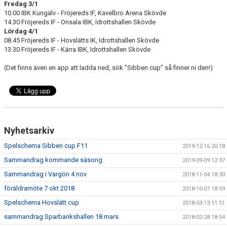
Fredag 3/1
MATCHER
10.00 IBK Kungälv - Fröjereds IF, Kavelbro Arena Skövde
14.30 Fröjereds IF - Onsala IBK, Idrottshallen Skövde
TABELL & RESULTAT
Lördag 4/1
08.45 Fröjereds IF - Hovslätts IK, Idrottshallen Skövde
13.30 Fröjereds IF - Kärra IBK, Idrottshallen Skövde
(Det finns även en app att ladda ned, sök ”Sibben cup” så finner ni den!)
Nyhetsarkiv
Spelschema Sibben cup F11
2019-12-16 20:18
Sammandrag kommande säsong
2019-09-09 12:37
Sammandrag i Vargön 4 nov
2018-11-04 18:30
föräldramöte 7 okt 2018
2018-10-07 18:59
Spelschema Hovslätt cup
2018-03-13 11:51
sammandrag Sparbankshallen 18 mars
2018-02-28 18:54