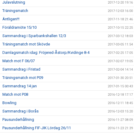
Julavslutning
2017-12-20 19:16
Träningsmatch
2017-12-03 16:00
Äntligen!!!
2017-11-18 21:46
Föräldramöte 15/10
2017-10-15 22:25
Sammandrag i Sparbankshallen 12/3
2017-03-12 18:03
Träningsmatch mot Skövde
2017-03-05 11:54
Damlagsmatch idag: Fröjered-Åstorp/Kvidinge 8-4
2017-02-25 17:05
Match mot F 06/07
2017-02-07 19:05
Sammandrag i Fristad
2017-02-04 14:14
Träningsmatch mot P09
2017-01-30 20:51
Sammandrag 14 jan
2017-01-15 00:43
Match mot P08
2016-12-18 17:17
Bowling
2016-12-11 18:45
Sammandrag i Borås
2016-12-03 15:20
Pausunderhållning
2016-11-27 08:09
Pausunderhållning FIF-JIK Lördag 26/11
2016-11-23 21:39