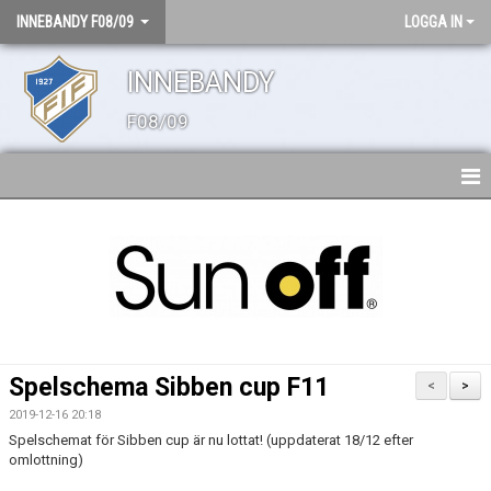
INNEBANDY F08/09
LOGGA IN
INNEBANDY
F08/09
HEM
NYHETER
TRUPPEN
BILDGALLERI
Spelschema Sibben cup F11
<
>
DOKUMENT
2019-12-16 20:18
Spelschemat för Sibben cup är nu lottat! (uppdaterat 18/12 efter
KONTAKT
omlottning)