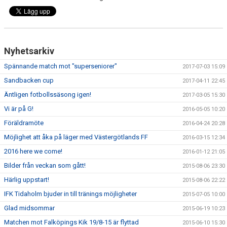
Nyhetsarkiv
Spännande match mot "superseniorer"
2017-07-03 15:09
Sandbacken cup
2017-04-11 22:45
Äntligen fotbollssäsong igen!
2017-03-05 15:30
Vi är på G!
2016-05-05 10:20
Föräldramöte
2016-04-24 20:28
Möjlighet att åka på läger med Västergötlands FF
2016-03-15 12:34
2016 here we come!
2016-01-12 21:05
Bilder från veckan som gått!
2015-08-06 23:30
Härlig uppstart!
2015-08-06 22:22
IFK Tidaholm bjuder in till tränings möjligheter
2015-07-05 10:00
Glad midsommar
2015-06-19 10:23
Matchen mot Falköpings Kik 19/8-15 är flyttad
2015-06-10 15:30