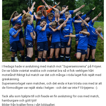
I fredags hade vi avslutning med match mot "Superseniorerna" på Fröjevi.
De var både oväntat snabba och oväntat bra så vi fick verkligen hårt
motstånd! Riktigt kul match var det och många i röda laget fick rejält med
gräskänning.
Superseniorlaget vann matchen, och det enda vi kan trösta oss med är att
de förmodligen var rejält stela i helgen - och det var inte F15-tjejerna :-).
Tack alla som hjälpte till och fixade en fin avslutning för oss med match,
hamburgare och gött tjöt!
Bilder från kvällen finns i vårt bildgalleri.