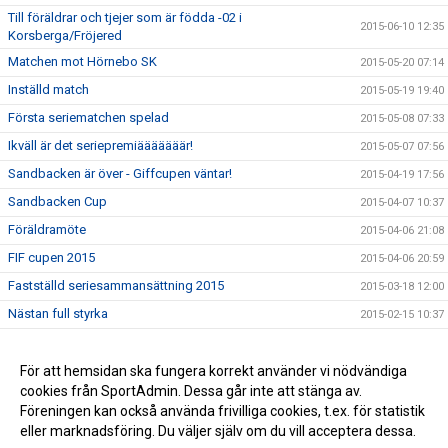
Till föräldrar och tjejer som är födda -02 i
2015-06-10 12:35
Korsberga/Fröjered
Matchen mot Hörnebo SK
2015-05-20 07:14
Inställd match
2015-05-19 19:40
Första seriematchen spelad
2015-05-08 07:33
Ikväll är det seriepremiääääääär!
2015-05-07 07:56
Sandbacken är över - Giffcupen väntar!
2015-04-19 17:56
Sandbacken Cup
2015-04-07 10:37
Föräldramöte
2015-04-06 21:08
FIF cupen 2015
2015-04-06 20:59
Fastställd seriesammansättning 2015
2015-03-18 12:00
Nästan full styrka
2015-02-15 10:37
Nu är vi igång igen!
2015-02-08 11:58
Avslutning för alla barn/ungdomslag i KIF/FIF
För att hemsidan ska fungera korrekt använder vi nödvändiga
2014-10-05 16:04
cookies från SportAdmin. Dessa går inte att stänga av.
Sista seriematchen
2014-09-28 12:03
Föreningen kan också använda frivilliga cookies, t.ex. för statistik
eller marknadsföring. Du väljer själv om du vill acceptera dessa.