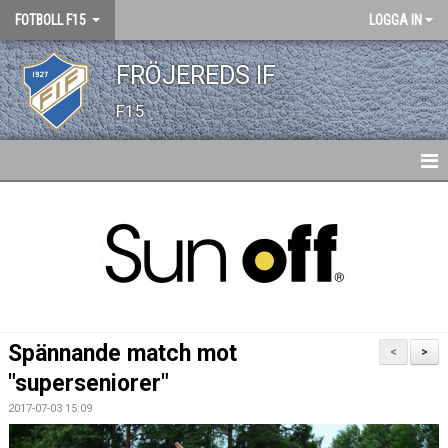
FOTBOLL F15
LOGGA IN
FRÖJEREDS IF
F15
HEM
NYHETER
BILDGALLERI
Spännande match mot
<
>
"superseniorer"
2017-07-03 15:09