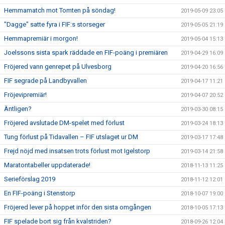
Hemmamatch mot Tomten på söndag!
2019-05-09 23:05
"Dagge" satte fyra i FIF:s storseger
2019-05-05 21:19
Hemmapremiär i morgon!
2019-05-04 15:13
Joelssons sista spark räddade en FIF-poäng i premiären
2019-04-29 16:09
Fröjered vann genrepet på Ulvesborg
2019-04-20 16:56
FIF segrade på Landbyvallen
2019-04-17 11:21
Fröjevipremiär!
2019-04-07 20:52
Äntligen?
2019-03-30 08:15
Fröjered avslutade DM-spelet med förlust
2019-03-24 18:13
Tung förlust på Tidavallen – FIF utslaget ur DM
2019-03-17 17:48
Frejd nöjd med insatsen trots förlust mot Igelstorp
2019-03-14 21:58
Maratontabeller uppdaterade!
2018-11-13 11:25
Serieförslag 2019
2018-11-12 12:01
En FIF-poäng i Stenstorp
2018-10-07 19:00
Fröjered lever på hoppet inför den sista omgången
2018-10-05 17:13
FIF spelade bort sig från kvalstriden?
2018-09-26 12:04