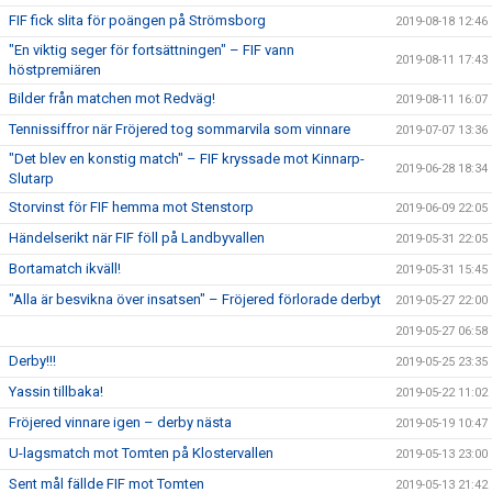
FIF fick slita för poängen på Strömsborg
2019-08-18 12:46
"En viktig seger för fortsättningen" – FIF vann
2019-08-11 17:43
höstpremiären
Bilder från matchen mot Redväg!
2019-08-11 16:07
Tennissiffror när Fröjered tog sommarvila som vinnare
2019-07-07 13:36
"Det blev en konstig match" – FIF kryssade mot Kinnarp-
2019-06-28 18:34
Slutarp
Storvinst för FIF hemma mot Stenstorp
2019-06-09 22:05
Händelserikt när FIF föll på Landbyvallen
2019-05-31 22:05
Bortamatch ikväll!
2019-05-31 15:45
"Alla är besvikna över insatsen" – Fröjered förlorade derbyt
2019-05-27 22:00
2019-05-27 06:58
Derby!!!
2019-05-25 23:35
Yassin tillbaka!
2019-05-22 11:02
Fröjered vinnare igen – derby nästa
2019-05-19 10:47
U-lagsmatch mot Tomten på Klostervallen
2019-05-13 23:00
Sent mål fällde FIF mot Tomten
2019-05-13 21:42