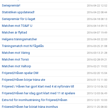
Seriepremiär!
2016-04-22 12:52
Statistiken uppdaterad!
2016-04-22 08:44
Seriepremiär för U-laget
2016-04-18 08:13
Matchen mot TG&IF U
2016-04-14 09:15
Matchen är flyttad
2016-04-07 19:49
Helgens träningsmatcher
2016-04-03 22:03
Träningsmatch mot N Fågelås
2016-03-25 21:08
Matchen mot Väring
2016-03-13 21:28
Matchen mot Torsö
2016-02-28 09:21
Matchen mot Valtorp
2016-02-21 19:02
Fröjered/Håven spelar DM
2016-02-20 15:04
Fröjered/Håven börjar träna ute
2016-01-15 11:00
Fröjered / Håven har gjort klart med 4 st nyförvärv till
2015-12-10 06:52
Fröjered/Håven har idag gjort klart med 11 st spelare
2015-12-03 06:49
Extra tid för inomhusträning för Fröjered/Håven
2015-12-01 10:03
Fröjered/Håven har börjat träna inomhus
2015-11-25 08:00