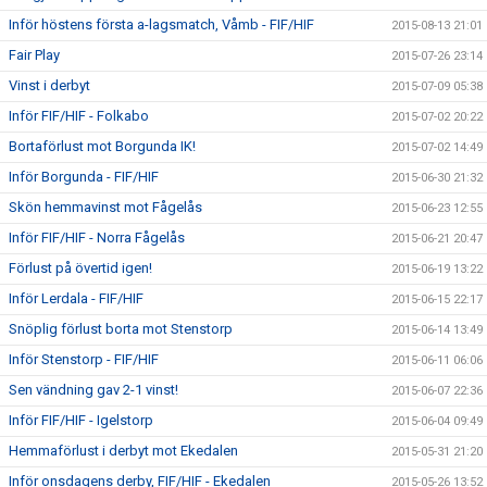
Inför höstens första a-lagsmatch, Våmb - FIF/HIF
2015-08-13 21:01
Fair Play
2015-07-26 23:14
Vinst i derbyt
2015-07-09 05:38
Inför FIF/HIF - Folkabo
2015-07-02 20:22
Bortaförlust mot Borgunda IK!
2015-07-02 14:49
Inför Borgunda - FIF/HIF
2015-06-30 21:32
Skön hemmavinst mot Fågelås
2015-06-23 12:55
Inför FIF/HIF - Norra Fågelås
2015-06-21 20:47
Förlust på övertid igen!
2015-06-19 13:22
Inför Lerdala - FIF/HIF
2015-06-15 22:17
Snöplig förlust borta mot Stenstorp
2015-06-14 13:49
Inför Stenstorp - FIF/HIF
2015-06-11 06:06
Sen vändning gav 2-1 vinst!
2015-06-07 22:36
Inför FIF/HIF - Igelstorp
2015-06-04 09:49
Hemmaförlust i derbyt mot Ekedalen
2015-05-31 21:20
Inför onsdagens derby, FIF/HIF - Ekedalen
2015-05-26 13:52