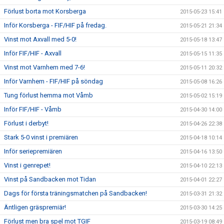
Förlust borta mot Korsberga
2015-05-23 15:41
Inför Korsberga - FIF/HIF på fredag.
2015-05-21 21:34
Vinst mot Axvall med 5-0!
2015-05-18 13:47
Inför FIF/HIF - Axvall
2015-05-15 11:35
Vinst mot Varnhem med 7-6!
2015-05-11 20:32
Inför Varnhem - FIF/HIF på söndag
2015-05-08 16:26
Tung förlust hemma mot Våmb
2015-05-02 15:19
Inför FIF/HIF - Våmb
2015-04-30 14:00
Förlust i derbyt!
2015-04-26 22:38
Stark 5-0 vinst i premiären
2015-04-18 10:14
Inför seriepremiären
2015-04-16 13:50
Vinst i genrepet!
2015-04-10 22:13
Vinst på Sandbacken mot Tidan
2015-04-01 22:27
Dags för första träningsmatchen på Sandbacken!
2015-03-31 21:32
Äntligen gräspremiär!
2015-03-30 14:25
Förlust men bra spel mot TGIF
2015-03-19 08:49