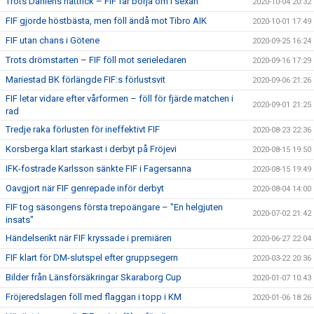
Trots Dahléns hattrick – FIF får börja om i sexan
2020-10-04 20:32
FIF gjorde höstbästa, men föll ändå mot Tibro AIK
2020-10-01 17:49
FIF utan chans i Götene
2020-09-25 16:24
Trots drömstarten – FIF föll mot serieledaren
2020-09-16 17:29
Mariestad BK förlängde FIF:s förlustsvit
2020-09-06 21:26
FIF letar vidare efter vårformen – föll för fjärde matchen i
2020-09-01 21:25
rad
Tredje raka förlusten för ineffektivt FIF
2020-08-23 22:36
Korsberga klart starkast i derbyt på Fröjevi
2020-08-15 19:50
IFK-fostrade Karlsson sänkte FIF i Fagersanna
2020-08-15 19:49
Oavgjort när FIF genrepade inför derbyt
2020-08-04 14:00
FIF tog säsongens första trepoängare – "En helgjuten
2020-07-02 21:42
insats"
Händelserikt när FIF kryssade i premiären
2020-06-27 22:04
FIF klart för DM-slutspel efter gruppsegern
2020-03-22 20:36
Bilder från Länsförsäkringar Skaraborg Cup
2020-01-07 10:43
Fröjeredslagen föll med flaggan i topp i KM
2020-01-06 18:26