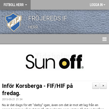
FOTBOLL HERR
LOGGA IN
FRÖJEREDS IF
HERR
HEM
NYHETER
KALENDER
TRUPPEN
Inför Korsberga - FIF/HIF på
<
>
BILDGALLERI
fredag.
2015-05-21 21:34
DOKUMENT
Nu är det dags för ett "derby" igen, även om det är mot ett lag från en