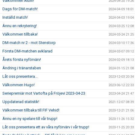
Välkommen Albin!
2024-04-20 19:26
Dags för DM-match!
2024-04-09 18:01
Inställd match!
2024-04-03 19:04
Ännu en rekrytering!
2024-03-25 12:08
Välkommen tillbaka!
2024-03-24 21:25
DM-match nr 2 - mot Stenstorp
2024-03-10 17:36
Första DM-matchen avklarad
2024-03-07 09:12
Årets första nyförvärv!
2024-02-09 18:13
Ändring i tränarstaben
2024-01-15 21:08
Låt oss presentera…
2023-12-03 20:34
Välkommen Hugo!
2023-06-12 22:33
Seriepremiär mot Vartofta på Fröjevi 2023-04-23
2023-04-24 21:47
Uppdaterad statistik!
2021-12-07 08:39
Välkommen tillbaka till FIF Vehid!
2020-12-21 21:06
Ännu en ny spelare till vår trupp!
2020-11-26 15:32
Låt oss presentera ett av våra nyförvärv i vår trupp!
2020-11-25 20:33