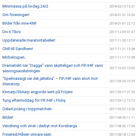
Minimässa på lördag 24/2
2018-02-19 13:21
Om föreningen!
2018-01-31 10:30
Bilder från inne-KM!
2018-01-07 22:12
Div 6 Tibro
2017-12-09 07:47
Uppdaterade maratontabeller!
2017-11-30 12:17
Chill till Sandhem!
2017-11-21 13:38
Möbelcupen..
2017-11-17 15:08
Dramatiskt när "Dagge" vann skytteligan och FIF/HIF vann
2017-10-05 10:00
säsongsavslutningen
"Spelmässigt var det jättebra" – FIF/HIF vann stort mot
2017-09-24 10:39
Stenstorp
Kinnarp/Slutarp avgjorde sent på Fröjevi
2017-09-17 21:32
Tung eftermiddag för FIF/HIF i Floby
2017-09-12 13:13
Delad poäng i toppmatchen
2017-09-02 12:06
Bilder!
2017-08-30 11:11
Vändning och vinst i derbyt mot Korsberga
2017-08-26 17:04
Fröjered/Håven vinnare igen
2017-08-18 12:54