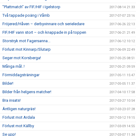
"Plattmatch" av FIF/HIF i Igelstorp
2017-08-14 21:33
Två tappade poäng i Våmb
2017-07-07 23:16
Fröjered/Håven – derbyvinnare och serieledare
2017-06-26 22:13
FIF/HIF vann stort – och knappade in på toppen
2017-06-21 21:49
Storstryk mot Fagersanna...
2017-06-12 10:12
Förlust mot Kinnarp/Slutarp
2017-06-09 22:49
Seger mot Korsberga!
2017-05-25 08:51
Många mål..!
2017-05-21 09:59
Förmiddagsträningar
2017-05-11 15:47
Bilder!
2017-05-05 11:37
Bilder från helgens matcher!
2017-04-10 17:58
Bra insats!
2017-03-27 10:54
Äntligen naturgräs!
2017-03-23 07:28
Förlust mot Ardala
2017-03-12 19:15
Förlust mot Källby
2017-03-09 14:55
Se upp!
2017-03-07 11:34