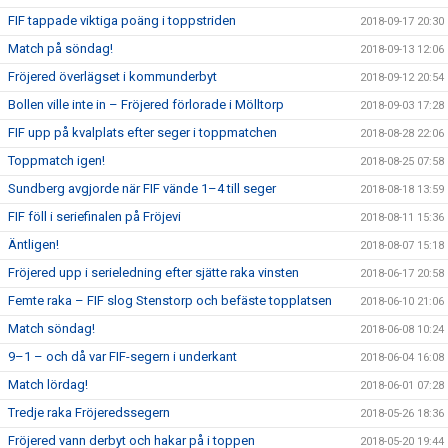
FIF tappade viktiga poäng i toppstriden
2018-09-17 20:30
Match på söndag!
2018-09-13 12:06
Fröjered överlägset i kommunderbyt
2018-09-12 20:54
Bollen ville inte in – Fröjered förlorade i Mölltorp
2018-09-03 17:28
FIF upp på kvalplats efter seger i toppmatchen
2018-08-28 22:06
Toppmatch igen!
2018-08-25 07:58
Sundberg avgjorde när FIF vände 1–4 till seger
2018-08-18 13:59
FIF föll i seriefinalen på Fröjevi
2018-08-11 15:36
Äntligen!
2018-08-07 15:18
Fröjered upp i serieledning efter sjätte raka vinsten
2018-06-17 20:58
Femte raka – FIF slog Stenstorp och befäste topplatsen
2018-06-10 21:06
Match söndag!
2018-06-08 10:24
9–1 – och då var FIF-segern i underkant
2018-06-04 16:08
Match lördag!
2018-06-01 07:28
Tredje raka Fröjeredssegern
2018-05-26 18:36
Fröjered vann derbyt och hakar på i toppen
2018-05-20 19:44