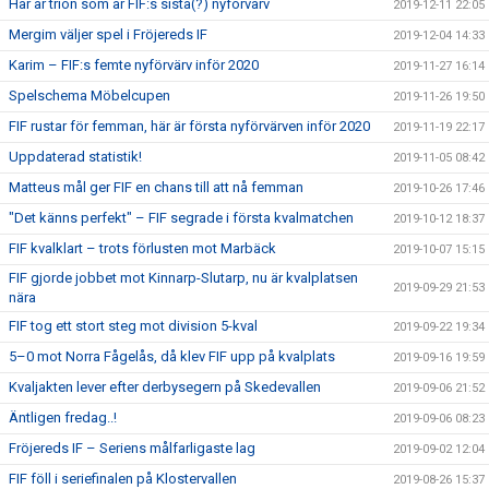
Här är trion som är FIF:s sista(?) nyförvärv
2019-12-11 22:05
Mergim väljer spel i Fröjereds IF
2019-12-04 14:33
Karim – FIF:s femte nyförvärv inför 2020
2019-11-27 16:14
Spelschema Möbelcupen
2019-11-26 19:50
FIF rustar för femman, här är första nyförvärven inför 2020
2019-11-19 22:17
Uppdaterad statistik!
2019-11-05 08:42
Matteus mål ger FIF en chans till att nå femman
2019-10-26 17:46
"Det känns perfekt" – FIF segrade i första kvalmatchen
2019-10-12 18:37
FIF kvalklart – trots förlusten mot Marbäck
2019-10-07 15:15
FIF gjorde jobbet mot Kinnarp-Slutarp, nu är kvalplatsen
2019-09-29 21:53
nära
FIF tog ett stort steg mot division 5-kval
2019-09-22 19:34
5–0 mot Norra Fågelås, då klev FIF upp på kvalplats
2019-09-16 19:59
Kvaljakten lever efter derbysegern på Skedevallen
2019-09-06 21:52
Äntligen fredag..!
2019-09-06 08:23
Fröjereds IF – Seriens målfarligaste lag
2019-09-02 12:04
FIF föll i seriefinalen på Klostervallen
2019-08-26 15:37