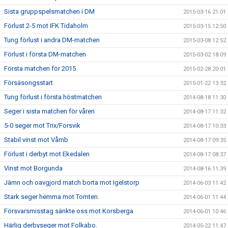
Sista gruppspelsmatchen i DM
2015-03-16 21:01
Förlust 2-5 mot IFK Tidaholm
2015-03-15 12:50
Tung förlust i andra DM-matchen
2015-03-08 12:52
Förlust i första DM-matchen
2015-03-02 18:09
Första matchen för 2015
2015-02-28 20:01
Försäsongsstart
2015-01-22 13:32
Tung förlust i första höstmatchen
2014-08-18 11:30
Seger i sista matchen för våren
2014-08-17 11:32
5-0 seger mot Trix/Forsvik
2014-08-17 10:33
Stabil vinst mot Våmb
2014-08-17 09:35
Förlust i derbyt mot Ekedalen
2014-08-17 08:37
Vinst mot Borgunda
2014-08-16 11:39
Jämn och oavgjord match borta mot Igelstorp
2014-06-03 11:42
Stark seger hemma mot Tomten.
2014-06-01 11:44
Försvarsmisstag sänkte oss mot Korsberga
2014-06-01 10:46
Härlig derbyseger mot Folkabo.
2014-05-22 11:47