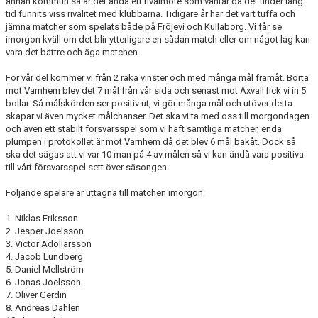
annan kommun så är det ändå ett rivalmöte som väntar då det under lång
MARATONTABELL MÅL
tid funnits viss rivalitet med klubbarna. Tidigare år har det vart tuffa och
jämna matcher som spelats både på Fröjevi och Kullaborg. Vi får se
MARATONTABELL MATCHER
imorgon kväll om det blir ytterligare en sådan match eller om något lag kan
vara det bättre och äga matchen.
KONTAKT
För vår del kommer vi från 2 raka vinster och med många mål framåt. Borta
mot Varnhem blev det 7 mål från vår sida och senast mot Axvall fick vi in 5
MATCHER
bollar. Så målskörden ser positiv ut, vi gör många mål och utöver detta
skapar vi även mycket målchanser. Det ska vi ta med oss till morgondagen
och även ett stabilt försvarsspel som vi haft samtliga matcher, enda
TABELL & RESULTAT A
plumpen i protokollet är mot Varnhem då det blev 6 mål bakåt. Dock så
ska det sägas att vi var 10 man på 4 av målen så vi kan ändå vara positiva
TABELL & RESULTAT U
till vårt försvarsspel sett över säsongen.
Följande spelare är uttagna till matchen imorgon:
1. Niklas Eriksson
2. Jesper Joelsson
3. Victor Adollarsson
4. Jacob Lundberg
5. Daniel Mellström
6. Jonas Joelsson
7. Oliver Gerdin
8. Andreas Dahlen