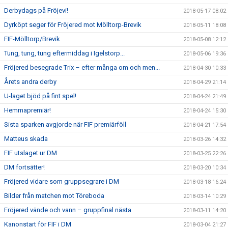
Derbydags på Fröjevi!
2018-05-17 08:02
Dyrköpt seger för Fröjered mot Mölltorp-Brevik
2018-05-11 18:08
FIF-Mölltorp/Brevik
2018-05-08 12:12
Tung, tung, tung eftermiddag i Igelstorp...
2018-05-06 19:36
Fröjered besegrade Trix – efter många om och men...
2018-04-30 10:33
Årets andra derby
2018-04-29 21:14
U-laget bjöd på fint spel!
2018-04-24 21:49
Hemmapremiär!
2018-04-24 15:30
Sista sparken avgjorde när FIF premiärföll
2018-04-21 17:54
Matteus skada
2018-03-26 14:32
FIF utslaget ur DM
2018-03-25 22:26
DM fortsätter!
2018-03-20 10:34
Fröjered vidare som gruppsegrare i DM
2018-03-18 16:24
Bilder från matchen mot Töreboda
2018-03-14 10:29
Fröjered vände och vann – gruppfinal nästa
2018-03-11 14:20
Kanonstart för FIF i DM
2018-03-04 21:27