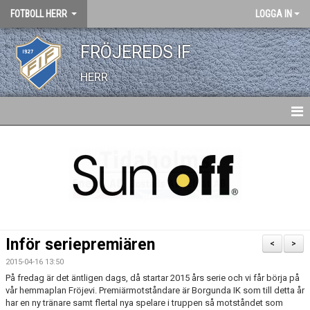
FOTBOLL HERR
LOGGA IN
FRÖJEREDS IF
HERR
HEM
NYHETER
KALENDER
TRUPPEN
Inför seriepremiären
<
>
BILDGALLERI
2015-04-16 13:50
På fredag är det äntligen dags, då startar 2015 års serie och vi får börja på
DOKUMENT
vår hemmaplan Fröjevi. Premiärmotståndare är Borgunda IK som till detta år
har en ny tränare samt flertal nya spelare i truppen så motståndet som