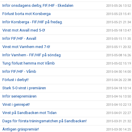
Inför onsdagens derby, FIF/HIF - Ekedalen
2015-05-26 13:52
Förlust borta mot Korsberga
2015-05-23 15:41
Inför Korsberga - FIF/HIF på fredag.
2015-05-21 21:34
Vinst mot Axvall med 5-0!
2015-05-18 13:47
Inför FIF/HIF - Axvall
2015-05-15 11:35
Vinst mot Varnhem med 7-6!
2015-05-11 20:32
Inför Varnhem - FIF/HIF på söndag
2015-05-08 16:26
Tung förlust hemma mot Våmb
2015-05-02 15:19
Inför FIF/HIF - Våmb
2015-04-30 14:00
Förlust i derbyt!
2015-04-26 22:38
Stark 5-0 vinst i premiären
2015-04-18 10:14
Inför seriepremiären
2015-04-16 13:50
Vinst i genrepet!
2015-04-10 22:13
Vinst på Sandbacken mot Tidan
2015-04-01 22:27
Dags för första träningsmatchen på Sandbacken!
2015-03-31 21:32
Äntligen gräspremiär!
2015-03-30 14:25