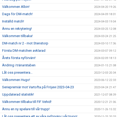
Välkommen Albin!
2024-04-20 19:26
Dags för DM-match!
2024-04-09 18:01
Inställd match!
2024-04-03 19:04
Ännu en rekrytering!
2024-03-25 12:08
Välkommen tillbaka!
2024-03-24 21:25
DM-match nr 2 - mot Stenstorp
2024-03-10 17:36
Första DM-matchen avklarad
2024-03-07 09:12
Årets första nyförvärv!
2024-02-09 18:13
Ändring i tränarstaben
2024-01-15 21:08
Låt oss presentera…
2023-12-03 20:34
Välkommen Hugo!
2023-06-12 22:33
Seriepremiär mot Vartofta på Fröjevi 2023-04-23
2023-04-24 21:47
Uppdaterad statistik!
2021-12-07 08:39
Välkommen tillbaka till FIF Vehid!
2020-12-21 21:06
Ännu en ny spelare till vår trupp!
2020-11-26 15:32
Låt oss presentera ett av våra nyförvärv i vår trupp!
2020-11-25 20:33