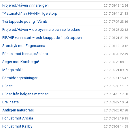
Fröjered/Håven vinnare igen
2017-08-18 12:54
"Plattmatch" av FIF/HIF i Igelstorp
2017-08-14 21:33
Två tappade poäng i Våmb
2017-07-07 23:16
Fröjered/Håven – derbyvinnare och serieledare
2017-06-26 22:13
FIF/HIF vann stort – och knappade in på toppen
2017-06-21 21:49
Storstryk mot Fagersanna...
2017-06-12 10:12
Förlust mot Kinnarp/Slutarp
2017-06-09 22:49
Seger mot Korsberga!
2017-05-25 08:51
Många mål..!
2017-05-21 09:59
Förmiddagsträningar
2017-05-11 15:47
Bilder!
2017-05-05 11:37
Bilder från helgens matcher!
2017-04-10 17:58
Bra insats!
2017-03-27 10:54
Äntligen naturgräs!
2017-03-23 07:28
Förlust mot Ardala
2017-03-12 19:15
Förlust mot Källby
2017-03-09 14:55