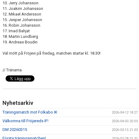
10. Jerry Johansson
11. Joakim Johansson
12. Mikael Andersson
15. Jesper Johansson
16. Robin Johansson
17. Imad Bahjat
18. Martin Lundberg
19. Andreas Boudin
Väl mött på Fröjevi på fredag, matchen startar kl. 18.30!
// Tränarna
Nyhetsarkiv
Träningsmatch mot Folkabo IK
2026-04-12 18:27
Välkomna till Fröjereds IF!
2026-04-03 20:03
DM 20260315
2026-03-15 21:03
Första träningsmatchen!
2026-02-28 21:31