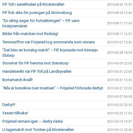
FIF föll i seriefinalen på Klostervallen
2019-08-26 15:37
FIF fick slita för poängen på Strömsborg
2019-08-18 12:46
"En viktig seger för fortsättningen" – FIF vann
2019-08-11 17:43
höstpremiären
Bilder från matchen mot Redväg!
2019-08-11 16:07
Tennissiffror när Fröjered tog sommarvila som vinnare
2019-07-07 13:36
"Det blev en konstig match" – FIF kryssade mot Kinnarp-
2019-06-28 18:34
Slutarp
Storvinst för FIF hemma mot Stenstorp
2019-06-09 22:05
Händelserikt när FIF föll på Landbyvallen
2019-05-31 22:05
Bortamatch ikväll!
2019-05-31 15:45
"Alla är besvikna över insatsen" – Fröjered förlorade derbyt
2019-05-27 22:00
2019-05-27 06:58
Derby!!!
2019-05-25 23:35
Yassin tillbaka!
2019-05-22 11:02
Fröjered vinnare igen – derby nästa
2019-05-19 10:47
U-lagsmatch mot Tomten på Klostervallen
2019-05-13 23:00