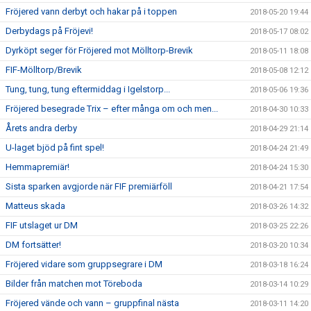
Fröjered vann derbyt och hakar på i toppen
2018-05-20 19:44
Derbydags på Fröjevi!
2018-05-17 08:02
Dyrköpt seger för Fröjered mot Mölltorp-Brevik
2018-05-11 18:08
FIF-Mölltorp/Brevik
2018-05-08 12:12
Tung, tung, tung eftermiddag i Igelstorp...
2018-05-06 19:36
Fröjered besegrade Trix – efter många om och men...
2018-04-30 10:33
Årets andra derby
2018-04-29 21:14
U-laget bjöd på fint spel!
2018-04-24 21:49
Hemmapremiär!
2018-04-24 15:30
Sista sparken avgjorde när FIF premiärföll
2018-04-21 17:54
Matteus skada
2018-03-26 14:32
FIF utslaget ur DM
2018-03-25 22:26
DM fortsätter!
2018-03-20 10:34
Fröjered vidare som gruppsegrare i DM
2018-03-18 16:24
Bilder från matchen mot Töreboda
2018-03-14 10:29
Fröjered vände och vann – gruppfinal nästa
2018-03-11 14:20