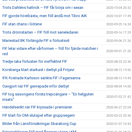
Trots Dahléns hattrick – FIF får börja om i sexan
2020-10-04 20:32
FIF gjorde höstbästa, men föll ändå mot Tibro AIK
2020-10-01 17:49
FIF utan chans i Götene
2020-09-25 16:24
Trots drömstarten – FIF föll mot serieledaren
2020-09-16 17:29
Mariestad BK förlängde FIF:s förlustsvit
2020-09-06 21:26
FIF letar vidare efter vårformen – föll för fjärde matchen i
2020-09-01 21:25
rad
Tredje raka förlusten för ineffektivt FIF
2020-08-23 22:36
Korsberga klart starkast i derbyt på Fröjevi
2020-08-15 19:50
IFK-fostrade Karlsson sänkte FIF i Fagersanna
2020-08-15 19:49
Oavgjort när FIF genrepade inför derbyt
2020-08-04 14:00
FIF tog säsongens första trepoängare – "En helgjuten
2020-07-02 21:42
insats"
Händelserikt när FIF kryssade i premiären
2020-06-27 22:04
FIF klart för DM-slutspel efter gruppsegern
2020-03-22 20:36
Bilder från Länsförsäkringar Skaraborg Cup
2020-01-07 10:43
Fröjeredslagen föll med flaggan i topp i KM