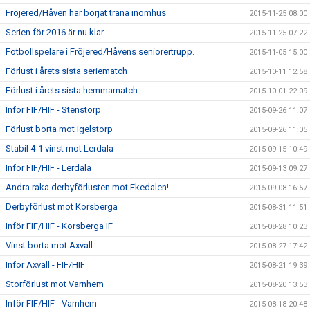
Fröjered/Håven har börjat träna inomhus
2015-11-25 08:00
Serien för 2016 är nu klar
2015-11-25 07:22
Fotbollspelare i Fröjered/Håvens seniorertrupp.
2015-11-05 15:00
Förlust i årets sista seriematch
2015-10-11 12:58
Förlust i årets sista hemmamatch
2015-10-01 22:09
Inför FIF/HIF - Stenstorp
2015-09-26 11:07
Förlust borta mot Igelstorp
2015-09-26 11:05
Stabil 4-1 vinst mot Lerdala
2015-09-15 10:49
Inför FIF/HIF - Lerdala
2015-09-13 09:27
Andra raka derbyförlusten mot Ekedalen!
2015-09-08 16:57
Derbyförlust mot Korsberga
2015-08-31 11:51
Inför FIF/HIF - Korsberga IF
2015-08-28 10:23
Vinst borta mot Axvall
2015-08-27 17:42
Inför Axvall - FIF/HIF
2015-08-21 19:39
Storförlust mot Varnhem
2015-08-20 13:53
Inför FIF/HIF - Varnhem
2015-08-18 20:48