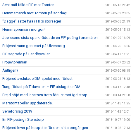
Sent mål fällde FIF mot Tomten
2019-05-13 21:42
Hemmamatch mot Tomten på söndag!
2019-05-09 23:05
"Dagge" satte fyra i FIF:s storseger
2019-05-05 21:19
Hemmapremiär i morgon!
2019-05-04 15:13
Joelssons sista spark räddade en FIF-poäng i premiären
2019-04-29 16:09
Fröjered vann genrepet på Ulvesborg
2019-04-20 16:56
FIF segrade på Landbyvallen
2019-04-17 11:21
Fröjevipremiär!
2019-04-07 20:52
Äntligen?
2019-03-30 08:15
Fröjered avslutade DM-spelet med förlust
2019-03-24 18:13
Tung förlust på Tidavallen – FIF utslaget ur DM
2019-03-17 17:48
Frejd nöjd med insatsen trots förlust mot Igelstorp
2019-03-14 21:58
Maratontabeller uppdaterade!
2018-11-13 11:25
Serieförslag 2019
2018-11-12 12:01
En FIF-poäng i Stenstorp
2018-10-07 19:00
Fröjered lever på hoppet inför den sista omgången
2018-10-05 17:13