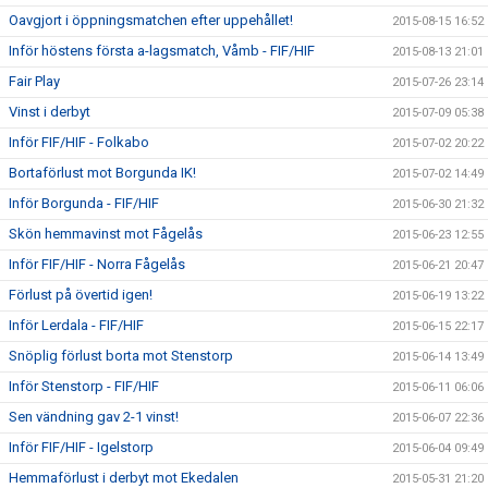
Oavgjort i öppningsmatchen efter uppehållet!
2015-08-15 16:52
Inför höstens första a-lagsmatch, Våmb - FIF/HIF
2015-08-13 21:01
Fair Play
2015-07-26 23:14
Vinst i derbyt
2015-07-09 05:38
Inför FIF/HIF - Folkabo
2015-07-02 20:22
Bortaförlust mot Borgunda IK!
2015-07-02 14:49
Inför Borgunda - FIF/HIF
2015-06-30 21:32
Skön hemmavinst mot Fågelås
2015-06-23 12:55
Inför FIF/HIF - Norra Fågelås
2015-06-21 20:47
Förlust på övertid igen!
2015-06-19 13:22
Inför Lerdala - FIF/HIF
2015-06-15 22:17
Snöplig förlust borta mot Stenstorp
2015-06-14 13:49
Inför Stenstorp - FIF/HIF
2015-06-11 06:06
Sen vändning gav 2-1 vinst!
2015-06-07 22:36
Inför FIF/HIF - Igelstorp
2015-06-04 09:49
Hemmaförlust i derbyt mot Ekedalen
2015-05-31 21:20