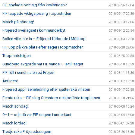
FIF spelade bort sig från kvalstriden?
2018-09-26 12:04
FIF tappade viktiga poäng i toppstriden
2018-09-17 20:30
Match på söndag!
2018-09-13 12:06
Fröjered överlägset i kommunderbyt
2018-09-12 20:54
Bollen ville inte in – Fröjered förlorade i Mölltorp
2018-09-03 17:28
FIF upp på kvalplats efter seger i toppmatchen
2018-08-28 22:06
Toppmatch igen!
2018-08-25 07:58
Sundberg avgjorde när FIF vände 1–4 till seger
2018-08-18 13:59
FIF föll i seriefinalen på Fröjevi
2018-08-11 15:36
Äntligen!
2018-08-07 15:18
Fröjered upp i serieledning efter sjätte raka vinsten
2018-06-17 20:58
Femte raka – FIF slog Stenstorp och befäste topplatsen
2018-06-10 21:06
Match söndag!
2018-06-08 10:24
9–1 – och då var FIF-segern i underkant
2018-06-04 16:08
Match lördag!
2018-06-01 07:28
Tredje raka Fröjeredssegern
2018-05-26 18:36