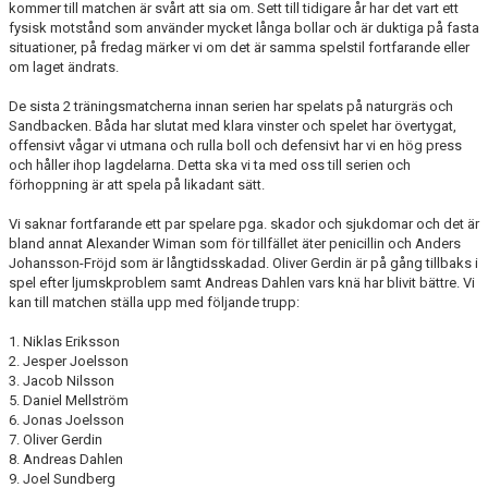
kommer till matchen är svårt att sia om. Sett till tidigare år har det vart ett
MARATONTABELL MÅL
fysisk motstånd som använder mycket långa bollar och är duktiga på fasta
situationer, på fredag märker vi om det är samma spelstil fortfarande eller
MARATONTABELL MATCHER
om laget ändrats.
KONTAKT
De sista 2 träningsmatcherna innan serien har spelats på naturgräs och
Sandbacken. Båda har slutat med klara vinster och spelet har övertygat,
offensivt vågar vi utmana och rulla boll och defensivt har vi en hög press
MATCHER
och håller ihop lagdelarna. Detta ska vi ta med oss till serien och
förhoppning är att spela på likadant sätt.
TABELL & RESULTAT A
Vi saknar fortfarande ett par spelare pga. skador och sjukdomar och det är
bland annat Alexander Wiman som för tillfället äter penicillin och Anders
TABELL & RESULTAT U
Johansson-Fröjd som är långtidsskadad. Oliver Gerdin är på gång tillbaks i
spel efter ljumskproblem samt Andreas Dahlen vars knä har blivit bättre. Vi
kan till matchen ställa upp med följande trupp:
1. Niklas Eriksson
2. Jesper Joelsson
3. Jacob Nilsson
5. Daniel Mellström
6. Jonas Joelsson
7. Oliver Gerdin
8. Andreas Dahlen
9. Joel Sundberg