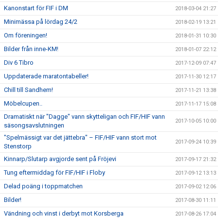
Kanonstart för FIF i DM
2018-03-04 21:27
Minimässa på lördag 24/2
2018-02-19 13:21
Om föreningen!
2018-01-31 10:30
Bilder från inne-KM!
2018-01-07 22:12
Div 6 Tibro
2017-12-09 07:47
Uppdaterade maratontabeller!
2017-11-30 12:17
Chill till Sandhem!
2017-11-21 13:38
Möbelcupen..
2017-11-17 15:08
Dramatiskt när "Dagge" vann skytteligan och FIF/HIF vann
2017-10-05 10:00
säsongsavslutningen
"Spelmässigt var det jättebra" – FIF/HIF vann stort mot
2017-09-24 10:39
Stenstorp
Kinnarp/Slutarp avgjorde sent på Fröjevi
2017-09-17 21:32
Tung eftermiddag för FIF/HIF i Floby
2017-09-12 13:13
Delad poäng i toppmatchen
2017-09-02 12:06
Bilder!
2017-08-30 11:11
Vändning och vinst i derbyt mot Korsberga
2017-08-26 17:04