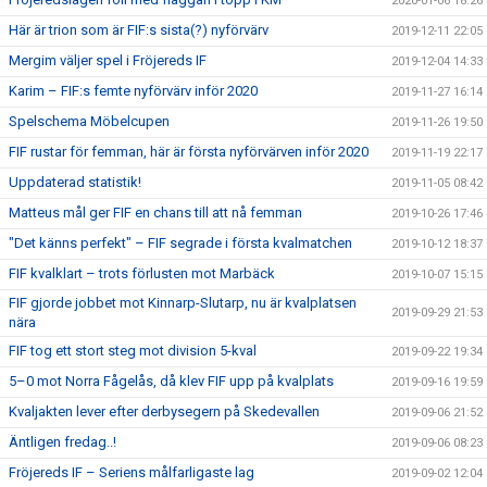
2020-01-06 18:26
Här är trion som är FIF:s sista(?) nyförvärv
2019-12-11 22:05
Mergim väljer spel i Fröjereds IF
2019-12-04 14:33
Karim – FIF:s femte nyförvärv inför 2020
2019-11-27 16:14
Spelschema Möbelcupen
2019-11-26 19:50
FIF rustar för femman, här är första nyförvärven inför 2020
2019-11-19 22:17
Uppdaterad statistik!
2019-11-05 08:42
Matteus mål ger FIF en chans till att nå femman
2019-10-26 17:46
"Det känns perfekt" – FIF segrade i första kvalmatchen
2019-10-12 18:37
FIF kvalklart – trots förlusten mot Marbäck
2019-10-07 15:15
FIF gjorde jobbet mot Kinnarp-Slutarp, nu är kvalplatsen
2019-09-29 21:53
nära
FIF tog ett stort steg mot division 5-kval
2019-09-22 19:34
5–0 mot Norra Fågelås, då klev FIF upp på kvalplats
2019-09-16 19:59
Kvaljakten lever efter derbysegern på Skedevallen
2019-09-06 21:52
Äntligen fredag..!
2019-09-06 08:23
Fröjereds IF – Seriens målfarligaste lag
2019-09-02 12:04