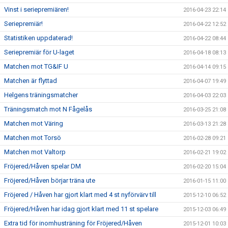
Vinst i seriepremiären!
2016-04-23 22:14
Seriepremiär!
2016-04-22 12:52
Statistiken uppdaterad!
2016-04-22 08:44
Seriepremiär för U-laget
2016-04-18 08:13
Matchen mot TG&IF U
2016-04-14 09:15
Matchen är flyttad
2016-04-07 19:49
Helgens träningsmatcher
2016-04-03 22:03
Träningsmatch mot N Fågelås
2016-03-25 21:08
Matchen mot Väring
2016-03-13 21:28
Matchen mot Torsö
2016-02-28 09:21
Matchen mot Valtorp
2016-02-21 19:02
Fröjered/Håven spelar DM
2016-02-20 15:04
Fröjered/Håven börjar träna ute
2016-01-15 11:00
Fröjered / Håven har gjort klart med 4 st nyförvärv till
2015-12-10 06:52
Fröjered/Håven har idag gjort klart med 11 st spelare
2015-12-03 06:49
Extra tid för inomhusträning för Fröjered/Håven
2015-12-01 10:03