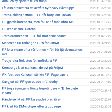
Ännu en ny spelare till vår trupp!
2020-11-26 15:32
Låt oss presentera ett av våra nyförvärv i vår trupp!
2020-11-25 20:33
Trots Dahléns hattrick – FIF får börja om i sexan
2020-10-04 20:32
FIF gjorde höstbästa, men föll ändå mot Tibro AIK
2020-10-01 17:49
FIF utan chans i Götene
2020-09-25 16:24
Trots drömstarten – FIF föll mot serieledaren
2020-09-16 17:29
Mariestad BK förlängde FIF:s förlustsvit
2020-09-06 21:26
FIF letar vidare efter vårformen – föll för fjärde matchen i
2020-09-01 21:25
rad
Tredje raka förlusten för ineffektivt FIF
2020-08-23 22:36
Korsberga klart starkast i derbyt på Fröjevi
2020-08-15 19:50
IFK-fostrade Karlsson sänkte FIF i Fagersanna
2020-08-15 19:49
Oavgjort när FIF genrepade inför derbyt
2020-08-04 14:00
FIF tog säsongens första trepoängare – "En helgjuten
2020-07-02 21:42
insats"
Händelserikt när FIF kryssade i premiären
2020-06-27 22:04
FIF klart för DM-slutspel efter gruppsegern
2020-03-22 20:36