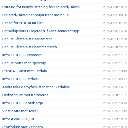
Extra tid för inomhusträning för Fröjered/Håven
2015-12-01 10:03
Fröjered/Håven har börjat träna inomhus
2015-11-25 08:00
Serien för 2016 är nu klar
2015-11-25 07:22
Fotbollspelare i Fröjered/Håvens seniorertrupp.
2015-11-05 15:00
Förlust i årets sista seriematch
2015-10-11 12:58
Förlust i årets sista hemmamatch
2015-10-01 22:09
Inför FIF/HIF - Stenstorp
2015-09-26 11:07
Förlust borta mot Igelstorp
2015-09-26 11:05
Stabil 4-1 vinst mot Lerdala
2015-09-15 10:49
Inför FIF/HIF - Lerdala
2015-09-13 09:27
Andra raka derbyförlusten mot Ekedalen!
2015-09-08 16:57
Derbyförlust mot Korsberga
2015-08-31 11:51
Inför FIF/HIF - Korsberga IF
2015-08-28 10:23
Vinst borta mot Axvall
2015-08-27 17:42
Inför Axvall - FIF/HIF
2015-08-21 19:39
Storförlust mot Varnhem
2015-08-20 13:53