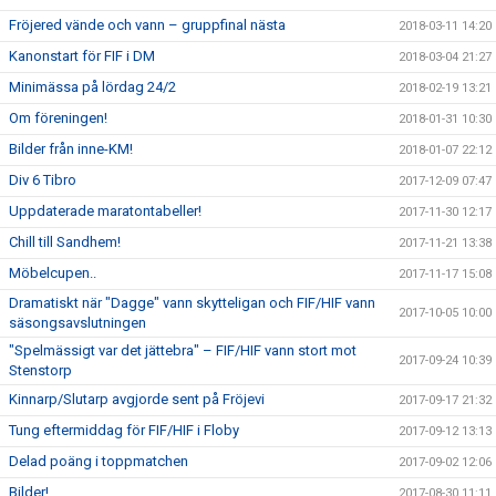
Fröjered vände och vann – gruppfinal nästa
2018-03-11 14:20
Kanonstart för FIF i DM
2018-03-04 21:27
Minimässa på lördag 24/2
2018-02-19 13:21
Om föreningen!
2018-01-31 10:30
Bilder från inne-KM!
2018-01-07 22:12
Div 6 Tibro
2017-12-09 07:47
Uppdaterade maratontabeller!
2017-11-30 12:17
Chill till Sandhem!
2017-11-21 13:38
Möbelcupen..
2017-11-17 15:08
Dramatiskt när "Dagge" vann skytteligan och FIF/HIF vann
2017-10-05 10:00
säsongsavslutningen
"Spelmässigt var det jättebra" – FIF/HIF vann stort mot
2017-09-24 10:39
Stenstorp
Kinnarp/Slutarp avgjorde sent på Fröjevi
2017-09-17 21:32
Tung eftermiddag för FIF/HIF i Floby
2017-09-12 13:13
Delad poäng i toppmatchen
2017-09-02 12:06
Bilder!
2017-08-30 11:11