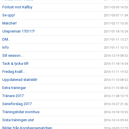
Förlust mot Källby
2017-03-09 14:55
Se upp!
2017-03-07 11:34
Matcher!
2017-02-17 10:35
Utepremiär 170117!
2017-01-18 10:24
DM..
2017-01-11 13:27
Info
2017-01-11 13:15
Sill season...
2016-12-19 08:32
Tack & lycka till!
2016-11-18 14:54
Fredag kväll...
2016-11-11 19:52
Uppdaterad statistik!
2016-11-10 08:52
Extra träningar
2016-11-10 08:32
Tränare 2017
2016-11-08 10:19
Serieförslag 2017
2016-10-27 21:26
Träningstider inomhus
2016-10-18 10:55
Sista träningen ute!
2016-10-14 09:43
Bilder från Korsbergamatchen
2016-10-03 12:23