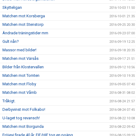
Skytteligan
2016-10-03 11:50
Matchen mot Korsberga
2016-10-01 21:35
Matchen mot Stenstorp
2016-09-25 20:30
Ändrade träningstider mm
2016-09-23 07:00
Gult nån?
2016-09-19 12:25
Massor med bilder!
2016-09-18 20:35
Matchen mot Värsås
2016-09-17 21:51
Bilder från Klostervallen
2016-09-12 10:56
Matchen mot Tomten
2016-09-10 19:35
Matchen mot Floby
2016-09-05 07:40
Matchen mot Våmb
2016-08-31 08:02
Tråkigt.
2016-08-24 21:57
Derbyvinst mot Folkabo!
2016-08-24 07:45
U-laget tog revansch!
2016-08-22 10:08
Matchen mot Borgunda
2016-08-22 09:42
Fröjevi firade 40 år, FIF/HIF tog en poäng
2016-08-15 09:15