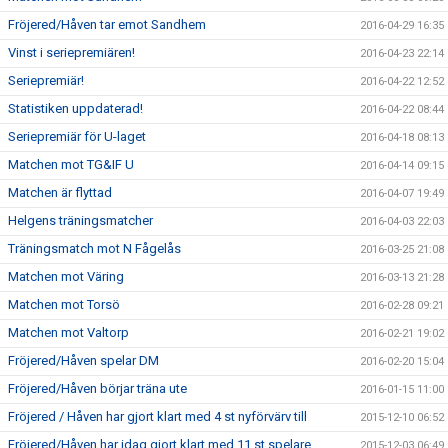
Fröjered/Håven tar emot Sandhem
2016-04-29 16:35
Vinst i seriepremiären!
2016-04-23 22:14
Seriepremiär!
2016-04-22 12:52
Statistiken uppdaterad!
2016-04-22 08:44
Seriepremiär för U-laget
2016-04-18 08:13
Matchen mot TG&IF U
2016-04-14 09:15
Matchen är flyttad
2016-04-07 19:49
Helgens träningsmatcher
2016-04-03 22:03
Träningsmatch mot N Fågelås
2016-03-25 21:08
Matchen mot Väring
2016-03-13 21:28
Matchen mot Torsö
2016-02-28 09:21
Matchen mot Valtorp
2016-02-21 19:02
Fröjered/Håven spelar DM
2016-02-20 15:04
Fröjered/Håven börjar träna ute
2016-01-15 11:00
Fröjered / Håven har gjort klart med 4 st nyförvärv till
2015-12-10 06:52
Fröjered/Håven har idag gjort klart med 11 st spelare
2015-12-03 06:49