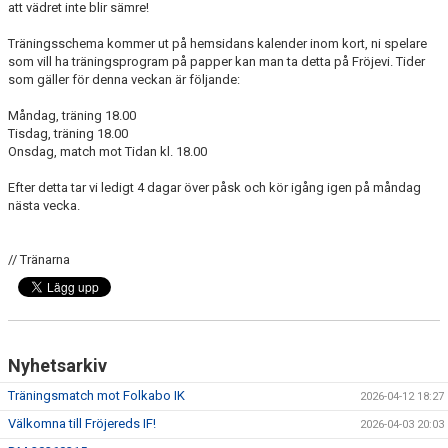
att vädret inte blir sämre!
MARATONTABELL MÅL
Träningsschema kommer ut på hemsidans kalender inom kort, ni spelare
MARATONTABELL MATCHER
som vill ha träningsprogram på papper kan man ta detta på Fröjevi. Tider
som gäller för denna veckan är följande:
KONTAKT
Måndag, träning 18.00
Tisdag, träning 18.00
MATCHER
Onsdag, match mot Tidan kl. 18.00
TABELL & RESULTAT A
Efter detta tar vi ledigt 4 dagar över påsk och kör igång igen på måndag
nästa vecka.
TABELL & RESULTAT U
// Tränarna
Nyhetsarkiv
Träningsmatch mot Folkabo IK
2026-04-12 18:27
Välkomna till Fröjereds IF!
2026-04-03 20:03