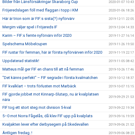
Bilder från Länsförsäkringar Skaraborg Cup
2020-01-07 10:43
Fröjeredslagen föll med flaggan i topp i KM
2020-01-06 18:26
Här är trion som är FIF:s sista(?) nyförvärv
2019-12-11 22:05
Mergim väljer spel i Fröjereds IF
2019-12-04 14:33
Karim – FIF:s femte nyförvärv inför 2020
2019-11-27 16:14
Spelschema Möbelcupen
2019-11-26 19:50
FIF rustar för femman, här är första nyförvärven inför 2020
2019-11-19 22:17
Uppdaterad statistik!
2019-11-05 08:42
Matteus mål ger FIF en chans till att nå femman
2019-10-26 17:46
"Det känns perfekt" – FIF segrade i första kvalmatchen
2019-10-12 18:37
FIF kvalklart – trots förlusten mot Marbäck
2019-10-07 15:15
FIF gjorde jobbet mot Kinnarp-Slutarp, nu är kvalplatsen
2019-09-29 21:53
nära
FIF tog ett stort steg mot division 5-kval
2019-09-22 19:34
5–0 mot Norra Fågelås, då klev FIF upp på kvalplats
2019-09-16 19:59
Kvaljakten lever efter derbysegern på Skedevallen
2019-09-06 21:52
Äntligen fredag..!
2019-09-06 08:23