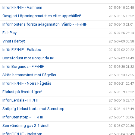
Inför FIF/HIF - Varnhem
2015-08-18 20:48
Oavgjort i öppningsmatchen efter uppehållet!
2015-08-15 16:52
Inför höstens första a-lagsmatch, Våmb - FIF/HIF
2015-08-13 21:01
Fair Play
2015-07-26 23:14
Vinst i derbyt
2015-07-09 05:38
Inför FIF/HIF - Folkabo
2015-07-02 20:22
Bortaförlust mot Borgunda IK!
2015-07-02 14:49
Inför Borgunda - FIF/HIF
2015-06-30 21:32
Skön hemmavinst mot Fågelås
2015-06-23 12:55
Inför FIF/HIF - Norra Fågelås
2015-06-21 20:47
Förlust på övertid igen!
2015-06-19 13:22
Inför Lerdala - FIF/HIF
2015-06-15 22:17
Snöplig förlust borta mot Stenstorp
2015-06-14 13:49
Inför Stenstorp - FIF/HIF
2015-06-11 06:06
Sen vändning gav 2-1 vinst!
2015-06-07 22:36
Inför FIF/HIF - Igelstorp
2015-06-04 09:49