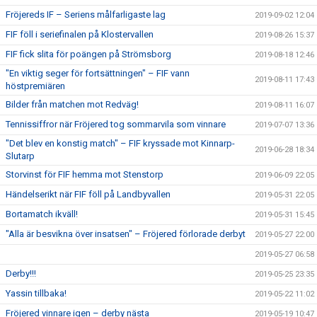
Fröjereds IF – Seriens målfarligaste lag
2019-09-02 12:04
FIF föll i seriefinalen på Klostervallen
2019-08-26 15:37
FIF fick slita för poängen på Strömsborg
2019-08-18 12:46
"En viktig seger för fortsättningen" – FIF vann
2019-08-11 17:43
höstpremiären
Bilder från matchen mot Redväg!
2019-08-11 16:07
Tennissiffror när Fröjered tog sommarvila som vinnare
2019-07-07 13:36
"Det blev en konstig match" – FIF kryssade mot Kinnarp-
2019-06-28 18:34
Slutarp
Storvinst för FIF hemma mot Stenstorp
2019-06-09 22:05
Händelserikt när FIF föll på Landbyvallen
2019-05-31 22:05
Bortamatch ikväll!
2019-05-31 15:45
"Alla är besvikna över insatsen" – Fröjered förlorade derbyt
2019-05-27 22:00
2019-05-27 06:58
Derby!!!
2019-05-25 23:35
Yassin tillbaka!
2019-05-22 11:02
Fröjered vinnare igen – derby nästa
2019-05-19 10:47