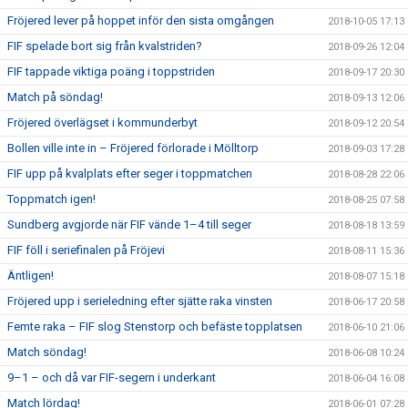
Fröjered lever på hoppet inför den sista omgången
2018-10-05 17:13
FIF spelade bort sig från kvalstriden?
2018-09-26 12:04
FIF tappade viktiga poäng i toppstriden
2018-09-17 20:30
Match på söndag!
2018-09-13 12:06
Fröjered överlägset i kommunderbyt
2018-09-12 20:54
Bollen ville inte in – Fröjered förlorade i Mölltorp
2018-09-03 17:28
FIF upp på kvalplats efter seger i toppmatchen
2018-08-28 22:06
Toppmatch igen!
2018-08-25 07:58
Sundberg avgjorde när FIF vände 1–4 till seger
2018-08-18 13:59
FIF föll i seriefinalen på Fröjevi
2018-08-11 15:36
Äntligen!
2018-08-07 15:18
Fröjered upp i serieledning efter sjätte raka vinsten
2018-06-17 20:58
Femte raka – FIF slog Stenstorp och befäste topplatsen
2018-06-10 21:06
Match söndag!
2018-06-08 10:24
9–1 – och då var FIF-segern i underkant
2018-06-04 16:08
Match lördag!
2018-06-01 07:28