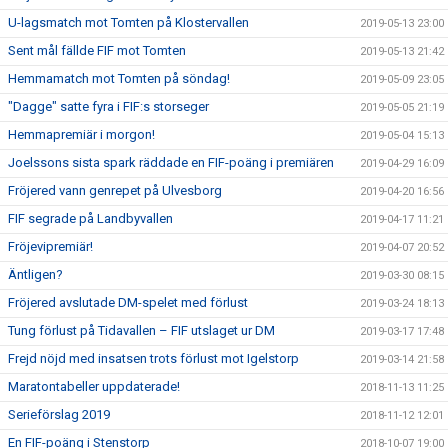
U-lagsmatch mot Tomten på Klostervallen
2019-05-13 23:00
Sent mål fällde FIF mot Tomten
2019-05-13 21:42
Hemmamatch mot Tomten på söndag!
2019-05-09 23:05
"Dagge" satte fyra i FIF:s storseger
2019-05-05 21:19
Hemmapremiär i morgon!
2019-05-04 15:13
Joelssons sista spark räddade en FIF-poäng i premiären
2019-04-29 16:09
Fröjered vann genrepet på Ulvesborg
2019-04-20 16:56
FIF segrade på Landbyvallen
2019-04-17 11:21
Fröjevipremiär!
2019-04-07 20:52
Äntligen?
2019-03-30 08:15
Fröjered avslutade DM-spelet med förlust
2019-03-24 18:13
Tung förlust på Tidavallen – FIF utslaget ur DM
2019-03-17 17:48
Frejd nöjd med insatsen trots förlust mot Igelstorp
2019-03-14 21:58
Maratontabeller uppdaterade!
2018-11-13 11:25
Serieförslag 2019
2018-11-12 12:01
En FIF-poäng i Stenstorp
2018-10-07 19:00