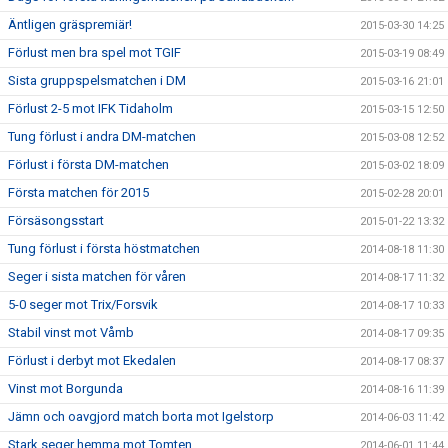
Äntligen gräspremiär!
2015-03-30 14:25
Förlust men bra spel mot TGIF
2015-03-19 08:49
Sista gruppspelsmatchen i DM
2015-03-16 21:01
Förlust 2-5 mot IFK Tidaholm
2015-03-15 12:50
Tung förlust i andra DM-matchen
2015-03-08 12:52
Förlust i första DM-matchen
2015-03-02 18:09
Första matchen för 2015
2015-02-28 20:01
Försäsongsstart
2015-01-22 13:32
Tung förlust i första höstmatchen
2014-08-18 11:30
Seger i sista matchen för våren
2014-08-17 11:32
5-0 seger mot Trix/Forsvik
2014-08-17 10:33
Stabil vinst mot Våmb
2014-08-17 09:35
Förlust i derbyt mot Ekedalen
2014-08-17 08:37
Vinst mot Borgunda
2014-08-16 11:39
Jämn och oavgjord match borta mot Igelstorp
2014-06-03 11:42
Stark seger hemma mot Tomten.
2014-06-01 11:44