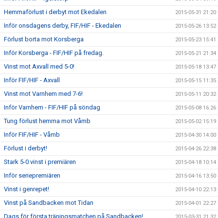
Hemmaförlust i derbyt mot Ekedalen
2015-05-31 21:20
Inför onsdagens derby, FIF/HIF - Ekedalen
2015-05-26 13:52
Förlust borta mot Korsberga
2015-05-23 15:41
Inför Korsberga - FIF/HIF på fredag.
2015-05-21 21:34
Vinst mot Axvall med 5-0!
2015-05-18 13:47
Inför FIF/HIF - Axvall
2015-05-15 11:35
Vinst mot Varnhem med 7-6!
2015-05-11 20:32
Inför Varnhem - FIF/HIF på söndag
2015-05-08 16:26
Tung förlust hemma mot Våmb
2015-05-02 15:19
Inför FIF/HIF - Våmb
2015-04-30 14:00
Förlust i derbyt!
2015-04-26 22:38
Stark 5-0 vinst i premiären
2015-04-18 10:14
Inför seriepremiären
2015-04-16 13:50
Vinst i genrepet!
2015-04-10 22:13
Vinst på Sandbacken mot Tidan
2015-04-01 22:27
Dags för första träningsmatchen på Sandbacken!
2015-03-31 21:32