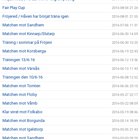
Fair Play Cup
2016-08-04 21:24
Fröjered / Håven har börjat träna igen.
2016-08-01 21:55
Matchen mot Sandhem
2016-07-06 11:31
Matchen mot Kinnarp/Slutarp
2016-06-30 14:09
Träning i sommar på Fröjevi
2016-06-30 10:25
Matchen mot Korsberga
2016-06-19 22:43
Träningen 13/6-16
2016-06-12 13:36
Matchen mot Värsås
2016-06-10 11:43
Träningen den 10/6-16
2016-06-08 12:52
Matchen mot Tomten
2016-06-06 23:10
Matchen mot Floby
2016-05-27 22:17
Matchen mot Våmb
2016-05-22 08:09
Klar vinst mot Folkabo
2016-05-19 08:46
Matchen mot Borgunda
2016-05-14 18:39
Matchen mot Igelstorp
2016-05-05 21:43
Matchen mot Sandhem
2016-05-03 09:20