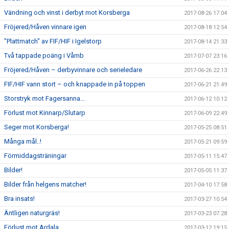
Vändning och vinst i derbyt mot Korsberga
2017-08-26 17:04
Fröjered/Håven vinnare igen
2017-08-18 12:54
"Plattmatch" av FIF/HIF i Igelstorp
2017-08-14 21:33
Två tappade poäng i Våmb
2017-07-07 23:16
Fröjered/Håven – derbyvinnare och serieledare
2017-06-26 22:13
FIF/HIF vann stort – och knappade in på toppen
2017-06-21 21:49
Storstryk mot Fagersanna...
2017-06-12 10:12
Förlust mot Kinnarp/Slutarp
2017-06-09 22:49
Seger mot Korsberga!
2017-05-25 08:51
Många mål..!
2017-05-21 09:59
Förmiddagsträningar
2017-05-11 15:47
Bilder!
2017-05-05 11:37
Bilder från helgens matcher!
2017-04-10 17:58
Bra insats!
2017-03-27 10:54
Äntligen naturgräs!
2017-03-23 07:28
Förlust mot Ardala
2017-03-12 19:15