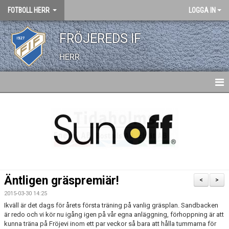
FOTBOLL HERR
LOGGA IN
FRÖJEREDS IF
HERR
HEM
NYHETER
KALENDER
TRUPPEN
Äntligen gräspremiär!
<
>
BILDGALLERI
2015-03-30 14:25
Ikväll är det dags för årets första träning på vanlig gräsplan. Sandbacken
DOKUMENT
är redo och vi kör nu igång igen på vår egna anläggning, förhoppning är att
kunna träna på Fröjevi inom ett par veckor så bara att hålla tummarna för