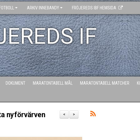
FOTBOLL
ARKIV INNEBANDY
FRÖJEREDS IBF HEMSIDA
JEREDS IF
DOKUMENT
MARATONTABELL MÅL
MARATONTABELL MATCHER
K
ta nyförvärven
<
>