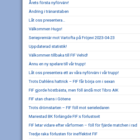
Årets första nyförvärv!
Ändring i tränarstaben
Låt oss presentera…
Välkommen Hugo!
Seriepremiär mot Vartofta på Fröjevi 2023-04-23
Uppdaterad statistik!
Välkommen tillbaka till FIF Vehid!
Ännu en ny spelare till vår trupp!
Låt oss presentera ett av våra nyförvärv i vår trupp!
Trots Dahléns hattrick – FIF får börja om i sexan
FIF gjorde höstbästa, men föll ändå mot Tibro AIK
FIF utan chans i Götene
Trots drömstarten – FIF föll mot serieledaren
Mariestad BK förlängde FIF:s förlustsvit
FIF letar vidare efter vårformen – föll för fjärde matchen i rad
Tredje raka förlusten för ineffektivt FIF