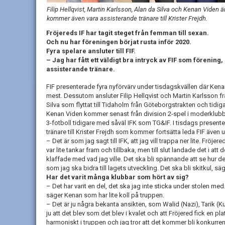
Filip Hellqvist, Martin Karlsson, Alan da Silva och Kenan Viden ä
kommer även vara assisterande tränare till Krister Frejdh.
Fröjereds IF har tagit steget från femman till sexan.
Och nu har föreningen börjat rusta inför 2020.
Fyra spelare ansluter till FIF.
– Jag har fått ett väldigt bra intryck av FIF som förenin
assisterande tränare.
FIF presenterade fyra nyförvärv under tisdagskvällen där Kena
mest. Dessutom ansluter Filip Hellqvist och Martin Karlsson 
Silva som flyttat till Tidaholm från Göteborgstrakten och tidig
Kenan Viden kommer senast från division 2-spel i moderklubbe
3-fotboll tidigare med såväl IFK som TG&IF. I tisdags prese
tränare till Krister Frejdh som kommer fortsätta leda FIF även
– Det är som jag sagt till IFK, att jag vill trappa ner lite. Fröje
var lite tankar fram och tillbaka, men till slut landade det i att
klaffade med vad jag ville. Det ska bli spännande att se hur 
som jag ska bidra till lagets utveckling. Det ska bli skitkul, sä
Har det varit många klubbar som hört av sig?
– Det har varit en del, det ska jag inte sticka under stolen m
säger Kenan som har lite koll på truppen.
– Det är ju några bekanta ansikten, som Walid (Nazi), Tarik 
ju att det blev som det blev i kvalet och att Fröjered fick en pl
harmoniskt i truppen och jag tror att det kommer bli konkurrens