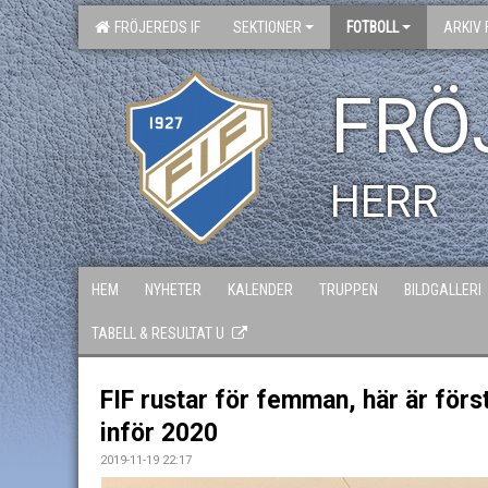
FRÖJEREDS IF
SEKTIONER
FOTBOLL
ARKIV 
FRÖ
HERR
HEM
NYHETER
KALENDER
TRUPPEN
BILDGALLERI
TABELL & RESULTAT U
FIF rustar för femman, här är förs
inför 2020
2019-11-19 22:17