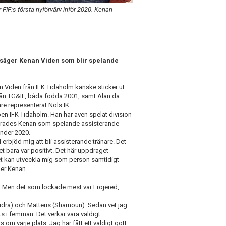
r FIF:s första nyförvärv inför 2020. Kenan
g, säger Kenan Viden som blir spelande
n Viden från IFK Tidaholm kanske sticker ut
från TG&IF, båda födda 2001, samt Alan da
are representerat Nols IK.
n IFK Tidaholm. Han har även spelat division
nterades Kenan som spelande assisterande
 under 2020.
red erbjöd mig att bli assisterande tränare. Det
 det bara var positivt. Det här uppdraget
det kan utveckla mig som person samtidigt
ger Kenan.
ed. Men det som lockade mest var Fröjered,
(Kudra) och Matteus (Shamoun). Sedan vet jag
ats i femman. Det verkar vara väldigt
 om varje plats. Jag har fått ett väldigt gott