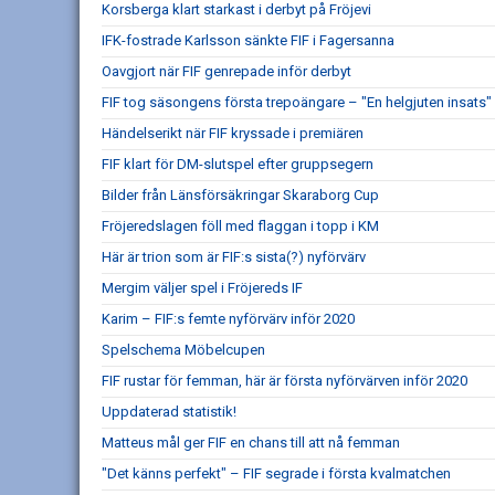
Korsberga klart starkast i derbyt på Fröjevi
IFK-fostrade Karlsson sänkte FIF i Fagersanna
Oavgjort när FIF genrepade inför derbyt
FIF tog säsongens första trepoängare – "En helgjuten insats"
Händelserikt när FIF kryssade i premiären
FIF klart för DM-slutspel efter gruppsegern
Bilder från Länsförsäkringar Skaraborg Cup
Fröjeredslagen föll med flaggan i topp i KM
Här är trion som är FIF:s sista(?) nyförvärv
Mergim väljer spel i Fröjereds IF
Karim – FIF:s femte nyförvärv inför 2020
Spelschema Möbelcupen
FIF rustar för femman, här är första nyförvärven inför 2020
Uppdaterad statistik!
Matteus mål ger FIF en chans till att nå femman
"Det känns perfekt" – FIF segrade i första kvalmatchen