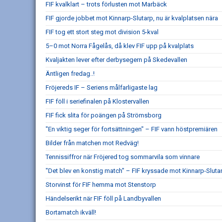
FIF kvalklart – trots förlusten mot Marbäck
FIF gjorde jobbet mot Kinnarp-Slutarp, nu är kvalplatsen nära
FIF tog ett stort steg mot division 5-kval
5–0 mot Norra Fågelås, då klev FIF upp på kvalplats
Kvaljakten lever efter derbysegern på Skedevallen
Äntligen fredag..!
Fröjereds IF – Seriens målfarligaste lag
FIF föll i seriefinalen på Klostervallen
FIF fick slita för poängen på Strömsborg
"En viktig seger för fortsättningen" – FIF vann höstpremiären
Bilder från matchen mot Redväg!
Tennissiffror när Fröjered tog sommarvila som vinnare
"Det blev en konstig match" – FIF kryssade mot Kinnarp-Sluta
Storvinst för FIF hemma mot Stenstorp
Händelserikt när FIF föll på Landbyvallen
Bortamatch ikväll!