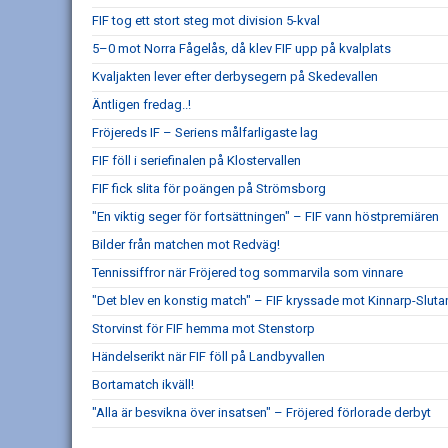
FIF tog ett stort steg mot division 5-kval
5–0 mot Norra Fågelås, då klev FIF upp på kvalplats
Kvaljakten lever efter derbysegern på Skedevallen
Äntligen fredag..!
Fröjereds IF – Seriens målfarligaste lag
FIF föll i seriefinalen på Klostervallen
FIF fick slita för poängen på Strömsborg
"En viktig seger för fortsättningen" – FIF vann höstpremiären
Bilder från matchen mot Redväg!
Tennissiffror när Fröjered tog sommarvila som vinnare
"Det blev en konstig match" – FIF kryssade mot Kinnarp-Sluta
Storvinst för FIF hemma mot Stenstorp
Händelserikt när FIF föll på Landbyvallen
Bortamatch ikväll!
"Alla är besvikna över insatsen" – Fröjered förlorade derbyt