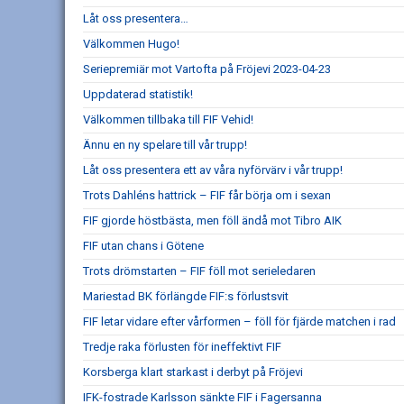
Låt oss presentera…
Välkommen Hugo!
Seriepremiär mot Vartofta på Fröjevi 2023-04-23
Uppdaterad statistik!
Välkommen tillbaka till FIF Vehid!
Ännu en ny spelare till vår trupp!
Låt oss presentera ett av våra nyförvärv i vår trupp!
Trots Dahléns hattrick – FIF får börja om i sexan
FIF gjorde höstbästa, men föll ändå mot Tibro AIK
FIF utan chans i Götene
Trots drömstarten – FIF föll mot serieledaren
Mariestad BK förlängde FIF:s förlustsvit
FIF letar vidare efter vårformen – föll för fjärde matchen i rad
Tredje raka förlusten för ineffektivt FIF
Korsberga klart starkast i derbyt på Fröjevi
IFK-fostrade Karlsson sänkte FIF i Fagersanna