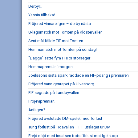
Derby!!!
Yassin tillbaka!
Fröjered vinnare igen – derby nästa
U-lagsmatch mot Tomten på Klostervallen
Sent mål fällde FIF mot Tomten
Hemmamatch mot Tomten på söndag!
"Dagge" satte fyra i FIF:s storseger
Hemmapremiär i morgon!
Joelssons sista spark räddade en FIF-poäng i premiären
Fröjered vann genrepet på Ulvesborg
FIF segrade på Landbyvallen
Fröjevipremiär!
Äntligen?
Fröjered avslutade DM-spelet med förlust
Tung förlust på Tidavallen – FIF utslaget ur DM
Frejd nöjd med insatsen trots förlust mot Igelstorp