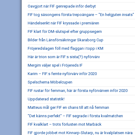
Oavgjort när FIF genrepade inför derbyt
FIF tog säsongens första trepoängare – "En helgjuten insats"
Händelserikt när FIF kryssade i premiären
FIF klart för DM-slutspel efter gruppsegern
Bilder från Länsförsäkringar Skaraborg Cup
Fröjeredslagen föll med flaggan i topp i KM
Här är trion som är FIF:s sista(?) nyförvärv
Mergim väljer spel i Fröjereds IF
Karim – FIF:s femte nyförvärv inför 2020
Spelschema Möbelcupen
FIF rustar för femman, här är första nyförvärven inför 2020
Uppdaterad statistik!
Matteus mål ger FIF en chans till att nå femman
"Det känns perfekt" – FIF segrade i första kvalmatchen
FIF kvalklart – trots förlusten mot Marbäck
FIF gjorde jobbet mot Kinnarp-Slutarp, nu är kvalplatsen nära