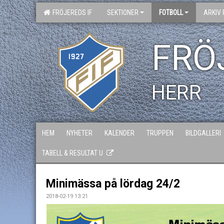
FRÖJEREDS IF
SEKTIONER
FOTBOLL
ARKIV 
FRÖ
HERR
HEM
NYHETER
KALENDER
TRUPPEN
BILDGALLERI
TABELL & RESULTAT U
Minimässa på lördag 24/2
2018-02-19 13:21