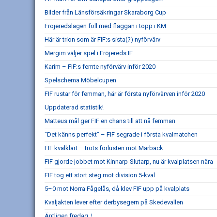
Bilder från Länsförsäkringar Skaraborg Cup
Fröjeredslagen föll med flaggan i topp i KM
Här är trion som är FIF:s sista(?) nyförvärv
Mergim väljer spel i Fröjereds IF
Karim – FIF:s femte nyförvärv inför 2020
Spelschema Möbelcupen
FIF rustar för femman, här är första nyförvärven inför 2020
Uppdaterad statistik!
Matteus mål ger FIF en chans till att nå femman
"Det känns perfekt" – FIF segrade i första kvalmatchen
FIF kvalklart – trots förlusten mot Marbäck
FIF gjorde jobbet mot Kinnarp-Slutarp, nu är kvalplatsen nära
FIF tog ett stort steg mot division 5-kval
5–0 mot Norra Fågelås, då klev FIF upp på kvalplats
Kvaljakten lever efter derbysegern på Skedevallen
Äntligen fredag..!