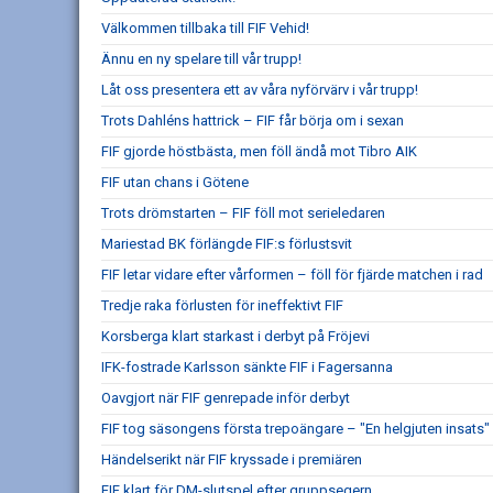
Välkommen tillbaka till FIF Vehid!
Ännu en ny spelare till vår trupp!
Låt oss presentera ett av våra nyförvärv i vår trupp!
Trots Dahléns hattrick – FIF får börja om i sexan
FIF gjorde höstbästa, men föll ändå mot Tibro AIK
FIF utan chans i Götene
Trots drömstarten – FIF föll mot serieledaren
Mariestad BK förlängde FIF:s förlustsvit
FIF letar vidare efter vårformen – föll för fjärde matchen i rad
Tredje raka förlusten för ineffektivt FIF
Korsberga klart starkast i derbyt på Fröjevi
IFK-fostrade Karlsson sänkte FIF i Fagersanna
Oavgjort när FIF genrepade inför derbyt
FIF tog säsongens första trepoängare – "En helgjuten insats"
Händelserikt när FIF kryssade i premiären
FIF klart för DM-slutspel efter gruppsegern