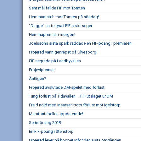
Sent mål fällde FIF mot Tomten
Hemmamatch mot Tomten på söndag!
"Dagge" satte fyra i FIF:s storseger
Hemmapremiär i morgon!
Joelssons sista spark räddade en FIF-poäng i premiären
Fröjered vann genrepet på Ulvesborg
FIF segrade på Landbyvallen
Fröjevipremiär!
Äntligen?
Fröjered avslutade DM-spelet med förlust
Tung förlust på Tidavallen – FIF utslaget ur DM
Frejd nöjd med insatsen trots förlust mot Igelstorp
Maratontabeller uppdaterade!
Serieförslag 2019
En FIF-poäng i Stenstorp
Fröjered lever på hoppet inför den sista omgången