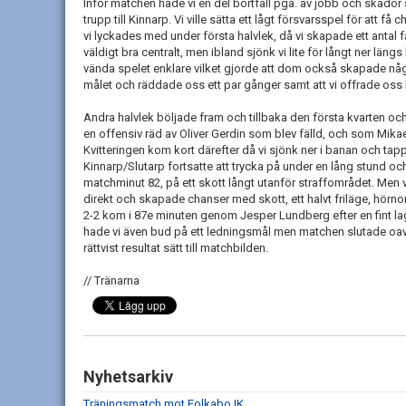
Inför matchen hade vi en del bortfall pga. av jobb och skado
trupp till Kinnarp. Vi ville sätta ett lågt försvarsspel för att f
vi lyckades med under första halvlek, då vi skapade ett antal
väldigt bra centralt, men ibland sjönk vi lite för långt ner l
vända spelet enklare vilket gjorde att dom också skapade någ
målet och räddade oss ett par gånger samt att vi offrade oss h
Andra halvlek böljade fram och tillbaka den första kvarten och 
en offensiv räd av Oliver Gerdin som blev fälld, och som Mikael
Kvitteringen kom kort därefter då vi sjönk ner i banan och tapp
Kinnarp/Slutarp fortsatte att trycka på under en lång stund och
matchminut 82, på ett skott långt utanför straffområdet. Men vi
direkt och skapade chanser med skott, ett halvt friläge, hörno
2-2 kom i 87e minuten genom Jesper Lundberg efter en fint lag
hade vi även bud på ett ledningsmål men matchen slutade oavgjo
rättvist resultat sätt till matchbilden.
// Tränarna
Nyhetsarkiv
Träningsmatch mot Folkabo IK