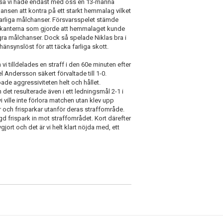
r så vi hade endast med oss en 13-manna
å chansen att kontra på ett starkt hemmalag vilket
 farliga målchanser. Försvarsspelet stämde
ängs kanterna som gjorde att hemmalaget kunde
ra målchanser. Dock så spelade Niklas bra i
änsynslöst för att täcka farliga skott.
vi tilldelades en straff i den 60e minuten efter
 Andersson säkert förvaltade till 1-0.
ade aggressiviteten helt och hållet.
 det resulterade även i ett ledningsmål 2-1 i
 ville inte förlora matchen utan klev upp
r och frisparkar utanför deras straffområde.
d frispark in mot straffområdet. Kort därefter
rt och det är vi helt klart nöjda med, ett