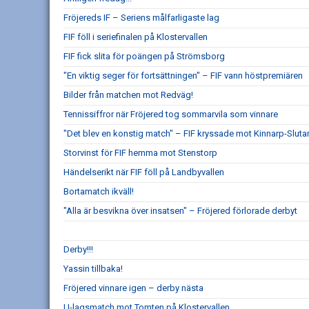
Fröjereds IF – Seriens målfarligaste lag
FIF föll i seriefinalen på Klostervallen
FIF fick slita för poängen på Strömsborg
"En viktig seger för fortsättningen" – FIF vann höstpremiären
Bilder från matchen mot Redväg!
Tennissiffror när Fröjered tog sommarvila som vinnare
"Det blev en konstig match" – FIF kryssade mot Kinnarp-Sluta
Storvinst för FIF hemma mot Stenstorp
Händelserikt när FIF föll på Landbyvallen
Bortamatch ikväll!
"Alla är besvikna över insatsen" – Fröjered förlorade derbyt
Derby!!!
Yassin tillbaka!
Fröjered vinnare igen – derby nästa
U-lagsmatch mot Tomten på Klostervallen