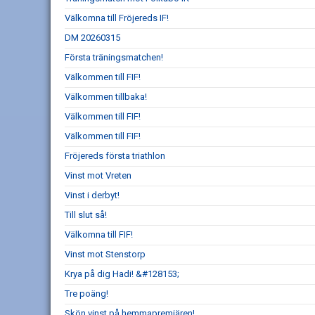
Välkomna till Fröjereds IF!
DM 20260315
Första träningsmatchen!
Välkommen till FIF!
Välkommen tillbaka!
Välkommen till FIF!
Välkommen till FIF!
Fröjereds första triathlon
Vinst mot Vreten
Vinst i derbyt!
Till slut så!
Välkomna till FIF!
Vinst mot Stenstorp
Krya på dig Hadi! &#128153;
Tre poäng!
Skön vinst på hemmapremiären!