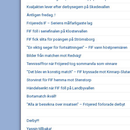
Kvaljakten lever efter derbysegern på Skedevallen
Äntligen fredag..!
Fröjereds IF – Seriens målfarligaste lag
FIF föll i seriefinalen på Klostervallen
FIF fick slita för poängen på Strömsborg
"En viktig seger för fortsättningen" – FIF vann höstpremiären
Bilder från matchen mot Redväg!
Tennissiffror när Fröjered tog sommarvila som vinnare
"Det blev en konstig match" – FIF kryssade mot Kinnarp-Sluta
Storvinst för FIF hemma mot Stenstorp
Händelserikt när FIF föll på Landbyvallen
Bortamatch ikväll!
"Alla är besvikna över insatsen" – Fröjered förlorade derbyt
Derby!!!
Yassin tillbaka!