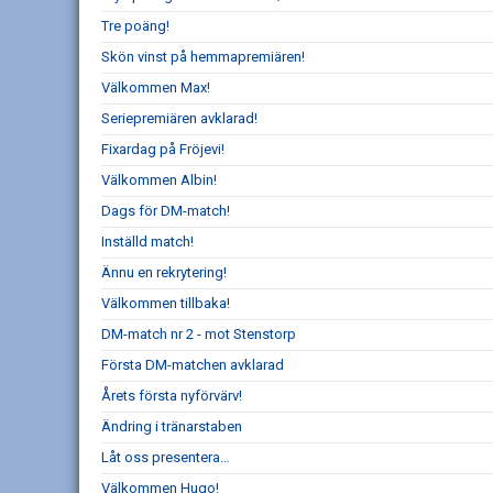
Tre poäng!
Skön vinst på hemmapremiären!
Välkommen Max!
Seriepremiären avklarad!
Fixardag på Fröjevi!
Välkommen Albin!
Dags för DM-match!
Inställd match!
Ännu en rekrytering!
Välkommen tillbaka!
DM-match nr 2 - mot Stenstorp
Första DM-matchen avklarad
Årets första nyförvärv!
Ändring i tränarstaben
Låt oss presentera…
Välkommen Hugo!