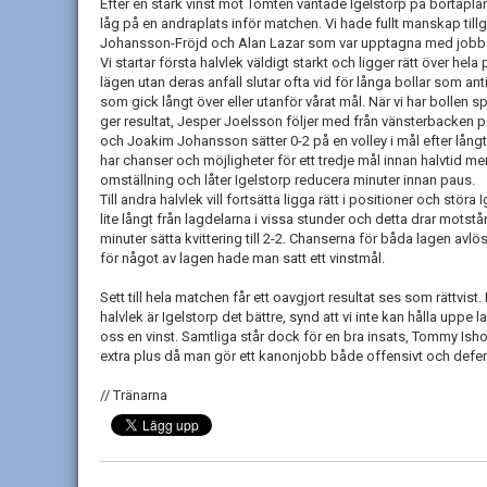
Efter en stark vinst mot Tomten väntade Igelstorp på bortaplan. 
låg på en andraplats inför matchen. Vi hade fullt manskap til
Johansson-Fröjd och Alan Lazar som var upptagna med jobb o
Vi startar första halvlek väldigt starkt och ligger rätt över hela
lägen utan deras anfall slutar ofta vid för långa bollar som ant
som gick långt över eller utanför vårat mål. När vi har bollen s
ger resultat, Jesper Joelsson följer med från vänsterbacken på
och Joakim Johansson sätter 0-2 på en volley i mål efter lång
har chanser och möjligheter för ett tredje mål innan halvtid men 
omställning och låter Igelstorp reducera minuter innan paus.
Till andra halvlek vill fortsätta ligga rätt i positioner och stör
lite långt från lagdelarna i vissa stunder och detta drar motst
minuter sätta kvittering till 2-2. Chanserna för båda lagen avlö
för något av lagen hade man satt ett vinstmål.
Sett till hela matchen får ett oavgjort resultat ses som rättvist.
halvlek är Igelstorp det bättre, synd att vi inte kan hålla up
oss en vinst. Samtliga står dock för en bra insats, Tommy Is
extra plus då man gör ett kanonjobb både offensivt och defens
// Tränarna