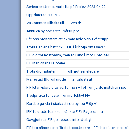
Seriepremiär mot Vartofta på Fröjevi 2023-04-23
Uppdaterad statistik!
Välkommen tillbaka till FIF Vehid!
Ännu en ny spelare till vår trupp!
Låt oss presentera ett av våra nyförvärv i vår trupp!
Trots Dahléns hattrick – FIF får börja om i sexan
FIF gjorde höstbästa, men föll ändå mot Tibro AIK
FIF utan chans i Götene
Trots drömstarten – FIF föll mot serieledaren
Mariestad BK förlängde FIF:s förlustsvit
FIF letar vidare efter vårformen – föll för fjärde matchen i rad
Tredje raka förlusten för ineffektivt FIF
Korsberga klart starkast i derbyt på Fröjevi
IFK-fostrade Karlsson sänkte FIF i Fagersanna
Oavgjort när FIF genrepade inför derbyt
FIF tog säsongens första trepoängare – "En helgjuten insats"