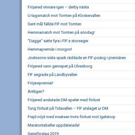
Fröjered vinnare igen – derby nästa
U-lagsmatch mot Tomten på Klostervallen
Sent mål fällde FIF mot Tomten
Hemmamatch mot Tomten på söndag!
"Dagge" satte fyra i FIF:s storseger
Hemmapremiär i morgon!
Joelssons sista spark räddade en FIF-poäng i premiären
Fröjered vann genrepet på Ulvesborg
FIF segrade på Landbyvallen
Fröjevipremiär!
Äntligen?
Fröjered avslutade DM-spelet med förlust
Tung förlust på Tidavallen – FIF utslaget ur DM
Frejd nöjd med insatsen trots förlust mot Igelstorp
Maratontabeller uppdaterade!
Serieförslag 2019