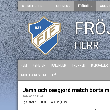
FRÖJEREDS IF
SEKTIONER
FOTBOLL
ARKIV 
FRÖ
HERR
HEM
NYHETER
KALENDER
TRUPPEN
BILDGALLERI
TABELL & RESULTAT U
Jämn och oavgjord match borta mo
2014-06-03 11:42
Igelstorp - FIF/HIF = 2-2 (1-2)