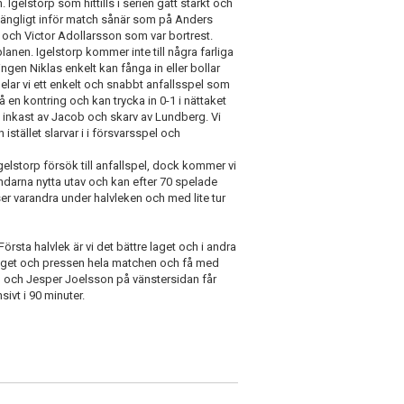
Igelstorp som hittills i serien gått starkt och
lgängligt inför match sånär som på Anders
ch Victor Adollarsson som var bortrest.
 planen. Igelstorp kommer inte till några farliga
ingen Niklas enkelt kan fånga in eller bollar
pelar vi ett enkelt och snabbt anfallsspel som
 en kontring och kan trycka in 0-1 i nättaket
t inkast av Jacob och skarv av Lundberg. Vi
istället slarvar i i försvarsspel och
a Igelstorp försök till anfallspel, dock kommer vi
åndarna nytta utav och kan efter 70 spelade
ser varandra under halvleken och med lite tur
 Första halvlek är vi det bättre laget och i andra
pe laget och pressen hela matchen och få med
ho och Jesper Joelsson på vänstersidan får
ivt i 90 minuter.