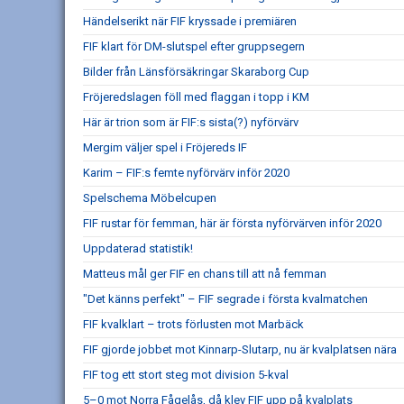
Händelserikt när FIF kryssade i premiären
FIF klart för DM-slutspel efter gruppsegern
Bilder från Länsförsäkringar Skaraborg Cup
Fröjeredslagen föll med flaggan i topp i KM
Här är trion som är FIF:s sista(?) nyförvärv
Mergim väljer spel i Fröjereds IF
Karim – FIF:s femte nyförvärv inför 2020
Spelschema Möbelcupen
FIF rustar för femman, här är första nyförvärven inför 2020
Uppdaterad statistik!
Matteus mål ger FIF en chans till att nå femman
"Det känns perfekt" – FIF segrade i första kvalmatchen
FIF kvalklart – trots förlusten mot Marbäck
FIF gjorde jobbet mot Kinnarp-Slutarp, nu är kvalplatsen nära
FIF tog ett stort steg mot division 5-kval
5–0 mot Norra Fågelås, då klev FIF upp på kvalplats