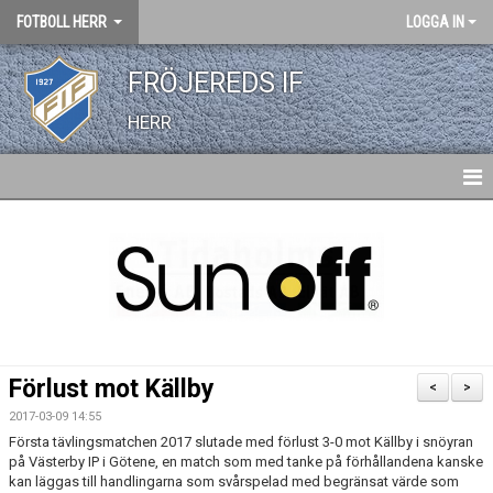
FOTBOLL HERR
LOGGA IN
FRÖJEREDS IF
HERR
HEM
NYHETER
KALENDER
TRUPPEN
Förlust mot Källby
<
>
BILDGALLERI
2017-03-09 14:55
Första tävlingsmatchen 2017 slutade med förlust 3-0 mot Källby i snöyran
DOKUMENT
på Västerby IP i Götene, en match som med tanke på förhållandena kanske
kan läggas till handlingarna som svårspelad med begränsat värde som