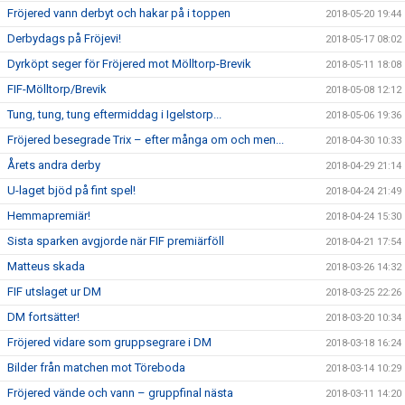
Fröjered vann derbyt och hakar på i toppen
2018-05-20 19:44
Derbydags på Fröjevi!
2018-05-17 08:02
Dyrköpt seger för Fröjered mot Mölltorp-Brevik
2018-05-11 18:08
FIF-Mölltorp/Brevik
2018-05-08 12:12
Tung, tung, tung eftermiddag i Igelstorp...
2018-05-06 19:36
Fröjered besegrade Trix – efter många om och men...
2018-04-30 10:33
Årets andra derby
2018-04-29 21:14
U-laget bjöd på fint spel!
2018-04-24 21:49
Hemmapremiär!
2018-04-24 15:30
Sista sparken avgjorde när FIF premiärföll
2018-04-21 17:54
Matteus skada
2018-03-26 14:32
FIF utslaget ur DM
2018-03-25 22:26
DM fortsätter!
2018-03-20 10:34
Fröjered vidare som gruppsegrare i DM
2018-03-18 16:24
Bilder från matchen mot Töreboda
2018-03-14 10:29
Fröjered vände och vann – gruppfinal nästa
2018-03-11 14:20