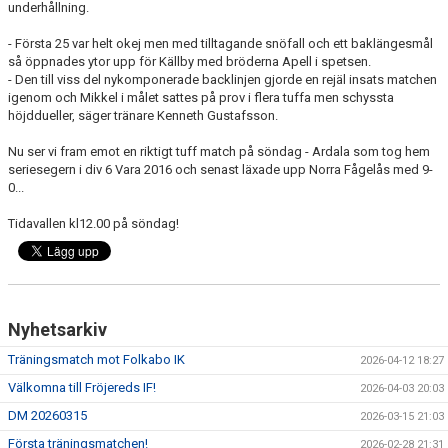
underhållning.
MARATONTABELL MÅL
- Första 25 var helt okej men med tilltagande snöfall och ett baklängesmål
MARATONTABELL MATCHER
så öppnades ytor upp för Källby med bröderna Apell i spetsen.
- Den till viss del nykomponerade backlinjen gjorde en rejäl insats matchen
KONTAKT
igenom och Mikkel i målet sattes på prov i flera tuffa men schyssta
höjddueller, säger tränare Kenneth Gustafsson.
MATCHER
Nu ser vi fram emot en riktigt tuff match på söndag - Ardala som tog hem
seriesegern i div 6 Vara 2016 och senast läxade upp Norra Fågelås med 9-
TABELL & RESULTAT A
0...
Tidavallen kl12.00 på söndag!
TABELL & RESULTAT U
Nyhetsarkiv
Träningsmatch mot Folkabo IK
2026-04-12 18:27
Välkomna till Fröjereds IF!
2026-04-03 20:03
DM 20260315
2026-03-15 21:03
Första träningsmatchen!
2026-02-28 21:31