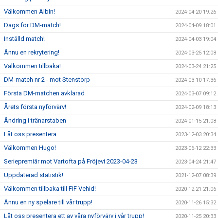
Välkommen Albin!
2024-04-20 19:26
Dags för DM-match!
2024-04-09 18:01
Inställd match!
2024-04-03 19:04
Ännu en rekrytering!
2024-03-25 12:08
Välkommen tillbaka!
2024-03-24 21:25
DM-match nr 2 - mot Stenstorp
2024-03-10 17:36
Första DM-matchen avklarad
2024-03-07 09:12
Årets första nyförvärv!
2024-02-09 18:13
Ändring i tränarstaben
2024-01-15 21:08
Låt oss presentera…
2023-12-03 20:34
Välkommen Hugo!
2023-06-12 22:33
Seriepremiär mot Vartofta på Fröjevi 2023-04-23
2023-04-24 21:47
Uppdaterad statistik!
2021-12-07 08:39
Välkommen tillbaka till FIF Vehid!
2020-12-21 21:06
Ännu en ny spelare till vår trupp!
2020-11-26 15:32
Låt oss presentera ett av våra nyförvärv i vår trupp!
2020-11-25 20:33