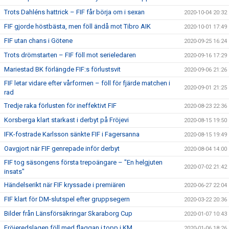
Trots Dahléns hattrick – FIF får börja om i sexan
2020-10-04 20:32
FIF gjorde höstbästa, men föll ändå mot Tibro AIK
2020-10-01 17:49
FIF utan chans i Götene
2020-09-25 16:24
Trots drömstarten – FIF föll mot serieledaren
2020-09-16 17:29
Mariestad BK förlängde FIF:s förlustsvit
2020-09-06 21:26
FIF letar vidare efter vårformen – föll för fjärde matchen i
2020-09-01 21:25
rad
Tredje raka förlusten för ineffektivt FIF
2020-08-23 22:36
Korsberga klart starkast i derbyt på Fröjevi
2020-08-15 19:50
IFK-fostrade Karlsson sänkte FIF i Fagersanna
2020-08-15 19:49
Oavgjort när FIF genrepade inför derbyt
2020-08-04 14:00
FIF tog säsongens första trepoängare – "En helgjuten
2020-07-02 21:42
insats"
Händelserikt när FIF kryssade i premiären
2020-06-27 22:04
FIF klart för DM-slutspel efter gruppsegern
2020-03-22 20:36
Bilder från Länsförsäkringar Skaraborg Cup
2020-01-07 10:43
Fröjeredslagen föll med flaggan i topp i KM
2020-01-06 18:26