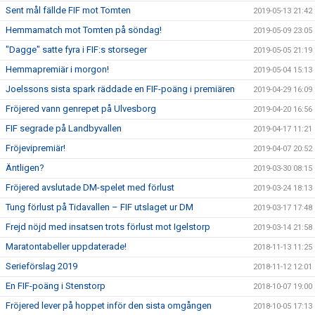
Sent mål fällde FIF mot Tomten
2019-05-13 21:42
Hemmamatch mot Tomten på söndag!
2019-05-09 23:05
"Dagge" satte fyra i FIF:s storseger
2019-05-05 21:19
Hemmapremiär i morgon!
2019-05-04 15:13
Joelssons sista spark räddade en FIF-poäng i premiären
2019-04-29 16:09
Fröjered vann genrepet på Ulvesborg
2019-04-20 16:56
FIF segrade på Landbyvallen
2019-04-17 11:21
Fröjevipremiär!
2019-04-07 20:52
Äntligen?
2019-03-30 08:15
Fröjered avslutade DM-spelet med förlust
2019-03-24 18:13
Tung förlust på Tidavallen – FIF utslaget ur DM
2019-03-17 17:48
Frejd nöjd med insatsen trots förlust mot Igelstorp
2019-03-14 21:58
Maratontabeller uppdaterade!
2018-11-13 11:25
Serieförslag 2019
2018-11-12 12:01
En FIF-poäng i Stenstorp
2018-10-07 19:00
Fröjered lever på hoppet inför den sista omgången
2018-10-05 17:13