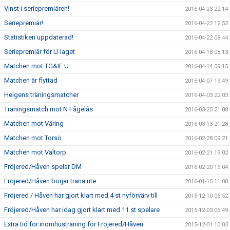
Vinst i seriepremiären!
2016-04-23 22:14
Seriepremiär!
2016-04-22 12:52
Statistiken uppdaterad!
2016-04-22 08:44
Seriepremiär för U-laget
2016-04-18 08:13
Matchen mot TG&IF U
2016-04-14 09:15
Matchen är flyttad
2016-04-07 19:49
Helgens träningsmatcher
2016-04-03 22:03
Träningsmatch mot N Fågelås
2016-03-25 21:08
Matchen mot Väring
2016-03-13 21:28
Matchen mot Torsö
2016-02-28 09:21
Matchen mot Valtorp
2016-02-21 19:02
Fröjered/Håven spelar DM
2016-02-20 15:04
Fröjered/Håven börjar träna ute
2016-01-15 11:00
Fröjered / Håven har gjort klart med 4 st nyförvärv till
2015-12-10 06:52
Fröjered/Håven har idag gjort klart med 11 st spelare
2015-12-03 06:49
Extra tid för inomhusträning för Fröjered/Håven
2015-12-01 10:03