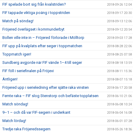
FIF spelade bort sig från kvalstriden?
2018-09-26 12:04
FIF tappade viktiga poäng i toppstriden
2018-09-17 20:30
Match på söndag!
2018-09-13 12:06
Fröjered överlägset i kommunderbyt
2018-09-12 20:54
Bollen ville inte in – Fröjered förlorade i Mölltorp
2018-09-03 17:28
FIF upp på kvalplats efter seger i toppmatchen
2018-08-28 22:06
Toppmatch igen!
2018-08-25 07:58
Sundberg avgjorde när FIF vände 1–4 till seger
2018-08-18 13:59
FIF föll i seriefinalen på Fröjevi
2018-08-11 15:36
Äntligen!
2018-08-07 15:18
Fröjered upp i serieledning efter sjätte raka vinsten
2018-06-17 20:58
Femte raka – FIF slog Stenstorp och befäste topplatsen
2018-06-10 21:06
Match söndag!
2018-06-08 10:24
9–1 – och då var FIF-segern i underkant
2018-06-04 16:08
Match lördag!
2018-06-01 07:28
Tredje raka Fröjeredssegern
2018-05-26 18:36