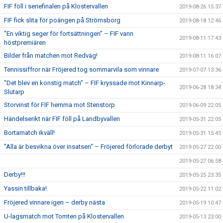
FIF föll i seriefinalen på Klostervallen
2019-08-26 15:37
FIF fick slita för poängen på Strömsborg
2019-08-18 12:46
"En viktig seger för fortsättningen" – FIF vann
2019-08-11 17:43
höstpremiären
Bilder från matchen mot Redväg!
2019-08-11 16:07
Tennissiffror när Fröjered tog sommarvila som vinnare
2019-07-07 13:36
"Det blev en konstig match" – FIF kryssade mot Kinnarp-
2019-06-28 18:34
Slutarp
Storvinst för FIF hemma mot Stenstorp
2019-06-09 22:05
Händelserikt när FIF föll på Landbyvallen
2019-05-31 22:05
Bortamatch ikväll!
2019-05-31 15:45
"Alla är besvikna över insatsen" – Fröjered förlorade derbyt
2019-05-27 22:00
2019-05-27 06:58
Derby!!!
2019-05-25 23:35
Yassin tillbaka!
2019-05-22 11:02
Fröjered vinnare igen – derby nästa
2019-05-19 10:47
U-lagsmatch mot Tomten på Klostervallen
2019-05-13 23:00