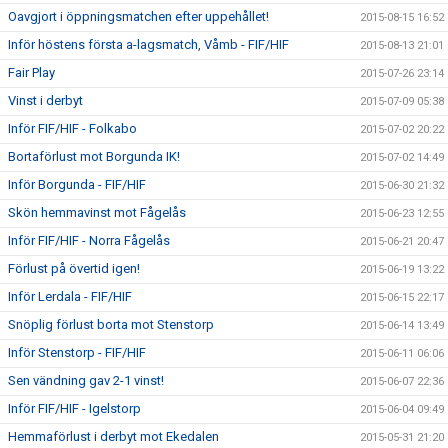
Oavgjort i öppningsmatchen efter uppehållet!
2015-08-15 16:52
Inför höstens första a-lagsmatch, Våmb - FIF/HIF
2015-08-13 21:01
Fair Play
2015-07-26 23:14
Vinst i derbyt
2015-07-09 05:38
Inför FIF/HIF - Folkabo
2015-07-02 20:22
Bortaförlust mot Borgunda IK!
2015-07-02 14:49
Inför Borgunda - FIF/HIF
2015-06-30 21:32
Skön hemmavinst mot Fågelås
2015-06-23 12:55
Inför FIF/HIF - Norra Fågelås
2015-06-21 20:47
Förlust på övertid igen!
2015-06-19 13:22
Inför Lerdala - FIF/HIF
2015-06-15 22:17
Snöplig förlust borta mot Stenstorp
2015-06-14 13:49
Inför Stenstorp - FIF/HIF
2015-06-11 06:06
Sen vändning gav 2-1 vinst!
2015-06-07 22:36
Inför FIF/HIF - Igelstorp
2015-06-04 09:49
Hemmaförlust i derbyt mot Ekedalen
2015-05-31 21:20