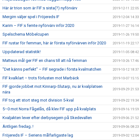
Här är trion som är FIF:s sista(?) nyförvärv
2019-12-11 22:05
Mergim väljer spel i Fröjereds IF
2019-12-04 14:33
Karim – FIF:s femte nyförvärv inför 2020
2019-11-27 16:14
Spelschema Möbelcupen
2019-11-26 19:50
FIF rustar för femman, här är första nyförvärven inför 2020
2019-11-19 22:17
Uppdaterad statistik!
2019-11-05 08:42
Matteus mål ger FIF en chans till att nå femman
2019-10-26 17:46
"Det känns perfekt" – FIF segrade i första kvalmatchen
2019-10-12 18:37
FIF kvalklart – trots förlusten mot Marbäck
2019-10-07 15:15
FIF gjorde jobbet mot Kinnarp-Slutarp, nu är kvalplatsen
2019-09-29 21:53
nära
FIF tog ett stort steg mot division 5-kval
2019-09-22 19:34
5–0 mot Norra Fågelås, då klev FIF upp på kvalplats
2019-09-16 19:59
Kvaljakten lever efter derbysegern på Skedevallen
2019-09-06 21:52
Äntligen fredag..!
2019-09-06 08:23
Fröjereds IF – Seriens målfarligaste lag
2019-09-02 12:04