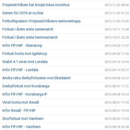
Fröjered/Håven har börjat träna inomhus
2015-11-25 08:00
Serien för 2016 är nu klar
2015-11-25 07:22
Fotbollspelare i Fröjered/Håvens seniorertrupp.
2015-11-05 15:00
Förlust i årets sista seriematch
2015-10-11 12:58
Förlust i årets sista hemmamatch
2015-10-01 22:09
Inför FIF/HIF - Stenstorp
2015-09-26 11:07
Förlust borta mot Igelstorp
2015-09-26 11:05
Stabil 4-1 vinst mot Lerdala
2015-09-15 10:49
Inför FIF/HIF - Lerdala
2015-09-13 09:27
Andra raka derbyförlusten mot Ekedalen!
2015-09-08 16:57
Derbyförlust mot Korsberga
2015-08-31 11:51
Inför FIF/HIF - Korsberga IF
2015-08-28 10:23
Vinst borta mot Axvall
2015-08-27 17:42
Inför Axvall - FIF/HIF
2015-08-21 19:39
Storförlust mot Varnhem
2015-08-20 13:53
Inför FIF/HIF - Varnhem
2015-08-18 20:48