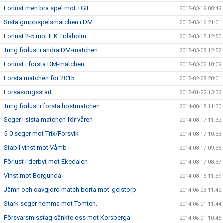
Förlust men bra spel mot TGIF
2015-03-19 08:49
Sista gruppspelsmatchen i DM
2015-03-16 21:01
Förlust 2-5 mot IFK Tidaholm
2015-03-15 12:50
Tung förlust i andra DM-matchen
2015-03-08 12:52
Förlust i första DM-matchen
2015-03-02 18:09
Första matchen för 2015
2015-02-28 20:01
Försäsongsstart
2015-01-22 13:32
Tung förlust i första höstmatchen
2014-08-18 11:30
Seger i sista matchen för våren
2014-08-17 11:32
5-0 seger mot Trix/Forsvik
2014-08-17 10:33
Stabil vinst mot Våmb
2014-08-17 09:35
Förlust i derbyt mot Ekedalen
2014-08-17 08:37
Vinst mot Borgunda
2014-08-16 11:39
Jämn och oavgjord match borta mot Igelstorp
2014-06-03 11:42
Stark seger hemma mot Tomten.
2014-06-01 11:44
Försvarsmisstag sänkte oss mot Korsberga
2014-06-01 10:46