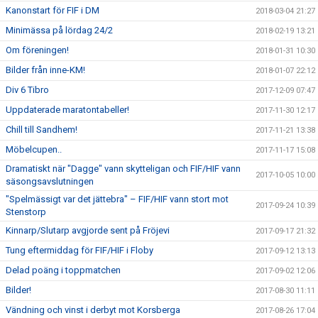
Kanonstart för FIF i DM
2018-03-04 21:27
Minimässa på lördag 24/2
2018-02-19 13:21
Om föreningen!
2018-01-31 10:30
Bilder från inne-KM!
2018-01-07 22:12
Div 6 Tibro
2017-12-09 07:47
Uppdaterade maratontabeller!
2017-11-30 12:17
Chill till Sandhem!
2017-11-21 13:38
Möbelcupen..
2017-11-17 15:08
Dramatiskt när "Dagge" vann skytteligan och FIF/HIF vann
2017-10-05 10:00
säsongsavslutningen
"Spelmässigt var det jättebra" – FIF/HIF vann stort mot
2017-09-24 10:39
Stenstorp
Kinnarp/Slutarp avgjorde sent på Fröjevi
2017-09-17 21:32
Tung eftermiddag för FIF/HIF i Floby
2017-09-12 13:13
Delad poäng i toppmatchen
2017-09-02 12:06
Bilder!
2017-08-30 11:11
Vändning och vinst i derbyt mot Korsberga
2017-08-26 17:04