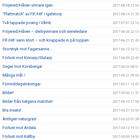
Fröjered/Håven vinnare igen
2017-08-18 12:54
"Plattmatch" av FIF/HIF i Igelstorp
2017-08-14 21:33
Två tappade poäng i Våmb
2017-07-07 23:16
Fröjered/Håven – derbyvinnare och serieledare
2017-06-26 22:13
FIF/HIF vann stort – och knappade in på toppen
2017-06-21 21:49
Storstryk mot Fagersanna...
2017-06-12 10:12
Förlust mot Kinnarp/Slutarp
2017-06-09 22:49
Seger mot Korsberga!
2017-05-25 08:51
Många mål..!
2017-05-21 09:59
Förmiddagsträningar
2017-05-11 15:47
Bilder!
2017-05-05 11:37
Bilder från helgens matcher!
2017-04-10 17:58
Bra insats!
2017-03-27 10:54
Äntligen naturgräs!
2017-03-23 07:28
Förlust mot Ardala
2017-03-12 19:15
Förlust mot Källby
2017-03-09 14:55