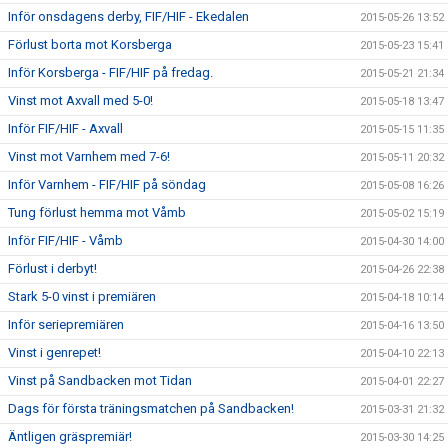
Inför onsdagens derby, FIF/HIF - Ekedalen
2015-05-26 13:52
Förlust borta mot Korsberga
2015-05-23 15:41
Inför Korsberga - FIF/HIF på fredag.
2015-05-21 21:34
Vinst mot Axvall med 5-0!
2015-05-18 13:47
Inför FIF/HIF - Axvall
2015-05-15 11:35
Vinst mot Varnhem med 7-6!
2015-05-11 20:32
Inför Varnhem - FIF/HIF på söndag
2015-05-08 16:26
Tung förlust hemma mot Våmb
2015-05-02 15:19
Inför FIF/HIF - Våmb
2015-04-30 14:00
Förlust i derbyt!
2015-04-26 22:38
Stark 5-0 vinst i premiären
2015-04-18 10:14
Inför seriepremiären
2015-04-16 13:50
Vinst i genrepet!
2015-04-10 22:13
Vinst på Sandbacken mot Tidan
2015-04-01 22:27
Dags för första träningsmatchen på Sandbacken!
2015-03-31 21:32
Äntligen gräspremiär!
2015-03-30 14:25