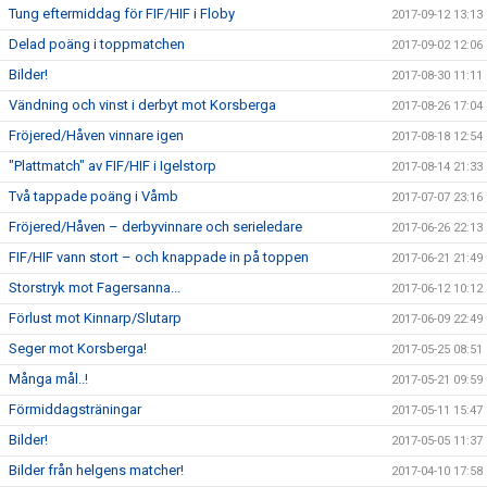
Tung eftermiddag för FIF/HIF i Floby
2017-09-12 13:13
Delad poäng i toppmatchen
2017-09-02 12:06
Bilder!
2017-08-30 11:11
Vändning och vinst i derbyt mot Korsberga
2017-08-26 17:04
Fröjered/Håven vinnare igen
2017-08-18 12:54
"Plattmatch" av FIF/HIF i Igelstorp
2017-08-14 21:33
Två tappade poäng i Våmb
2017-07-07 23:16
Fröjered/Håven – derbyvinnare och serieledare
2017-06-26 22:13
FIF/HIF vann stort – och knappade in på toppen
2017-06-21 21:49
Storstryk mot Fagersanna...
2017-06-12 10:12
Förlust mot Kinnarp/Slutarp
2017-06-09 22:49
Seger mot Korsberga!
2017-05-25 08:51
Många mål..!
2017-05-21 09:59
Förmiddagsträningar
2017-05-11 15:47
Bilder!
2017-05-05 11:37
Bilder från helgens matcher!
2017-04-10 17:58