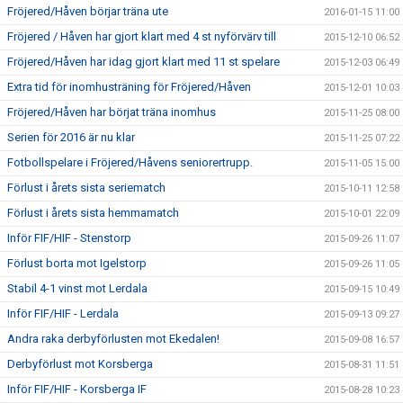
Fröjered/Håven börjar träna ute
2016-01-15 11:00
Fröjered / Håven har gjort klart med 4 st nyförvärv till
2015-12-10 06:52
Fröjered/Håven har idag gjort klart med 11 st spelare
2015-12-03 06:49
Extra tid för inomhusträning för Fröjered/Håven
2015-12-01 10:03
Fröjered/Håven har börjat träna inomhus
2015-11-25 08:00
Serien för 2016 är nu klar
2015-11-25 07:22
Fotbollspelare i Fröjered/Håvens seniorertrupp.
2015-11-05 15:00
Förlust i årets sista seriematch
2015-10-11 12:58
Förlust i årets sista hemmamatch
2015-10-01 22:09
Inför FIF/HIF - Stenstorp
2015-09-26 11:07
Förlust borta mot Igelstorp
2015-09-26 11:05
Stabil 4-1 vinst mot Lerdala
2015-09-15 10:49
Inför FIF/HIF - Lerdala
2015-09-13 09:27
Andra raka derbyförlusten mot Ekedalen!
2015-09-08 16:57
Derbyförlust mot Korsberga
2015-08-31 11:51
Inför FIF/HIF - Korsberga IF
2015-08-28 10:23