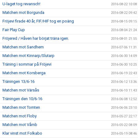
U-laget tog revansch!
2016-08-22 10:08
Matchen mot Borgunda
2016-08-22 09:42
Fröjevi firade 40 år, FIF/HIF tog en poäng
2016-08-15 09:15
Fair Play Cup
2016-08-04 21:24
Fröjered / Håven har börjat träna igen.
2016-08-01 21:55
Matchen mot Sandhem
2016-07-06 11:31
Matchen mot Kinnarp/Slutarp
2016-06-30 14:09
Träning i sommar på Fröjevi
2016-06-30 10:25
Matchen mot Korsberga
2016-06-19 22:43
Träningen 13/6-16
2016-06-12 13:36
Matchen mot Värsås
2016-06-10 11:43
Träningen den 10/6-16
2016-06-08 12:52
Matchen mot Tomten
2016-06-06 23:10
Matchen mot Floby
2016-05-27 22:17
Matchen mot Våmb
2016-05-22 08:09
Klar vinst mot Folkabo
2016-05-19 08:46