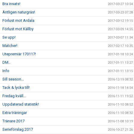
Bra insats!
2017-03-27 10:54
Äntligen naturgräs!
2017-03-23 07:28
Förlust mot Ardala
2017-03-12 19:15
Förlust mot Källby
2017-03-09 14:55
Se upp!
2017-03-07 11:34
Matcher!
2017-02-17 10:35
Utepremiär 170117!
2017-01-18 10:24
DM..
2017-01-11 13:27
Info
2017-01-11 13:15
Sill season...
2016-12-19 08:32
Tack & lycka till!
2016-11-18 14:54
Fredag kväll...
2016-11-11 19:52
Uppdaterad statistik!
2016-11-10 08:52
Extra träningar
2016-11-10 08:32
Tränare 2017
2016-11-08 10:19
Serieförslag 2017
2016-10-27 21:26