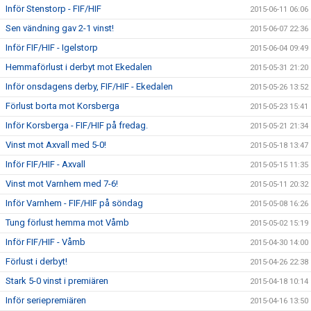
Inför Stenstorp - FIF/HIF
2015-06-11 06:06
Sen vändning gav 2-1 vinst!
2015-06-07 22:36
Inför FIF/HIF - Igelstorp
2015-06-04 09:49
Hemmaförlust i derbyt mot Ekedalen
2015-05-31 21:20
Inför onsdagens derby, FIF/HIF - Ekedalen
2015-05-26 13:52
Förlust borta mot Korsberga
2015-05-23 15:41
Inför Korsberga - FIF/HIF på fredag.
2015-05-21 21:34
Vinst mot Axvall med 5-0!
2015-05-18 13:47
Inför FIF/HIF - Axvall
2015-05-15 11:35
Vinst mot Varnhem med 7-6!
2015-05-11 20:32
Inför Varnhem - FIF/HIF på söndag
2015-05-08 16:26
Tung förlust hemma mot Våmb
2015-05-02 15:19
Inför FIF/HIF - Våmb
2015-04-30 14:00
Förlust i derbyt!
2015-04-26 22:38
Stark 5-0 vinst i premiären
2015-04-18 10:14
Inför seriepremiären
2015-04-16 13:50