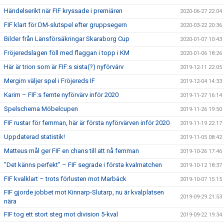
Händelserikt när FIF kryssade i premiären
2020-06-27 22:04
FIF klart för DM-slutspel efter gruppsegern
2020-03-22 20:36
Bilder från Länsförsäkringar Skaraborg Cup
2020-01-07 10:43
Fröjeredslagen föll med flaggan i topp i KM
2020-01-06 18:26
Här är trion som är FIF:s sista(?) nyförvärv
2019-12-11 22:05
Mergim väljer spel i Fröjereds IF
2019-12-04 14:33
Karim – FIF:s femte nyförvärv inför 2020
2019-11-27 16:14
Spelschema Möbelcupen
2019-11-26 19:50
FIF rustar för femman, här är första nyförvärven inför 2020
2019-11-19 22:17
Uppdaterad statistik!
2019-11-05 08:42
Matteus mål ger FIF en chans till att nå femman
2019-10-26 17:46
"Det känns perfekt" – FIF segrade i första kvalmatchen
2019-10-12 18:37
FIF kvalklart – trots förlusten mot Marbäck
2019-10-07 15:15
FIF gjorde jobbet mot Kinnarp-Slutarp, nu är kvalplatsen
2019-09-29 21:53
nära
FIF tog ett stort steg mot division 5-kval
2019-09-22 19:34