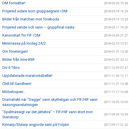
DM fortsätter!
2018-03-20 10:34
Fröjered vidare som gruppsegrare i DM
2018-03-18 16:24
Bilder från matchen mot Töreboda
2018-03-14 10:29
Fröjered vände och vann – gruppfinal nästa
2018-03-11 14:20
Kanonstart för FIF i DM
2018-03-04 21:27
Minimässa på lördag 24/2
2018-02-19 13:21
Om föreningen!
2018-01-31 10:30
Bilder från inne-KM!
2018-01-07 22:12
Div 6 Tibro
2017-12-09 07:47
Uppdaterade maratontabeller!
2017-11-30 12:17
Chill till Sandhem!
2017-11-21 13:38
Möbelcupen..
2017-11-17 15:08
Dramatiskt när "Dagge" vann skytteligan och FIF/HIF vann
2017-10-05 10:00
säsongsavslutningen
"Spelmässigt var det jättebra" – FIF/HIF vann stort mot
2017-09-24 10:39
Stenstorp
Kinnarp/Slutarp avgjorde sent på Fröjevi
2017-09-17 21:32