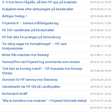
5–0 mot Norra Fågelås, då klev FIF upp på kvalplats
2019-09-16 19:59
Kvaljakten lever efter derbysegern på Skedevallen
2019-09-06 21:52
Äntligen fredag..!
2019-09-06 08:23
Fröjereds IF – Seriens målfarligaste lag
2019-09-02 12:04
FIF föll i seriefinalen på Klostervallen
2019-08-26 15:37
FIF fick slita för poängen på Strömsborg
2019-08-18 12:46
"En viktig seger för fortsättningen" – FIF vann
2019-08-11 17:43
höstpremiären
Bilder från matchen mot Redväg!
2019-08-11 16:07
Tennissiffror när Fröjered tog sommarvila som vinnare
2019-07-07 13:36
"Det blev en konstig match" – FIF kryssade mot Kinnarp-
2019-06-28 18:34
Slutarp
Storvinst för FIF hemma mot Stenstorp
2019-06-09 22:05
Händelserikt när FIF föll på Landbyvallen
2019-05-31 22:05
Bortamatch ikväll!
2019-05-31 15:45
"Alla är besvikna över insatsen" – Fröjered förlorade derbyt
2019-05-27 22:00
2019-05-27 06:58