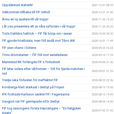
Uppdaterad statistik!
2021-12-07 08:39
Välkommen tillbaka till FIF Vehid!
2020-12-21 21:06
Ännu en ny spelare till vår trupp!
2020-11-26 15:32
Låt oss presentera ett av våra nyförvärv i vår trupp!
2020-11-25 20:33
Trots Dahléns hattrick – FIF får börja om i sexan
2020-10-04 20:32
FIF gjorde höstbästa, men föll ändå mot Tibro AIK
2020-10-01 17:49
FIF utan chans i Götene
2020-09-25 16:24
Trots drömstarten – FIF föll mot serieledaren
2020-09-16 17:29
Mariestad BK förlängde FIF:s förlustsvit
2020-09-06 21:26
FIF letar vidare efter vårformen – föll för fjärde matchen i
2020-09-01 21:25
rad
Tredje raka förlusten för ineffektivt FIF
2020-08-23 22:36
Korsberga klart starkast i derbyt på Fröjevi
2020-08-15 19:50
IFK-fostrade Karlsson sänkte FIF i Fagersanna
2020-08-15 19:49
Oavgjort när FIF genrepade inför derbyt
2020-08-04 14:00
FIF tog säsongens första trepoängare – "En helgjuten
2020-07-02 21:42
insats"