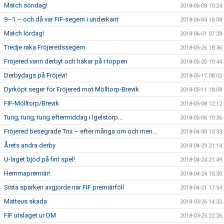
Match söndag!
2018-06-08 10:24
9–1 – och då var FIF-segern i underkant
2018-06-04 16:08
Match lördag!
2018-06-01 07:28
Tredje raka Fröjeredssegern
2018-05-26 18:36
Fröjered vann derbyt och hakar på i toppen
2018-05-20 19:44
Derbydags på Fröjevi!
2018-05-17 08:02
Dyrköpt seger för Fröjered mot Mölltorp-Brevik
2018-05-11 18:08
FIF-Mölltorp/Brevik
2018-05-08 12:12
Tung, tung, tung eftermiddag i Igelstorp...
2018-05-06 19:36
Fröjered besegrade Trix – efter många om och men...
2018-04-30 10:33
Årets andra derby
2018-04-29 21:14
U-laget bjöd på fint spel!
2018-04-24 21:49
Hemmapremiär!
2018-04-24 15:30
Sista sparken avgjorde när FIF premiärföll
2018-04-21 17:54
Matteus skada
2018-03-26 14:32
FIF utslaget ur DM
2018-03-25 22:26