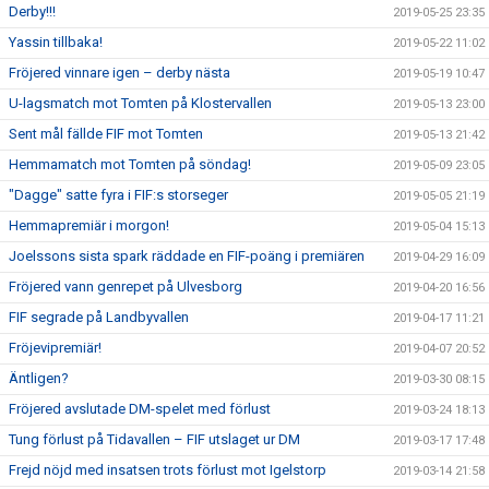
Derby!!!
2019-05-25 23:35
Yassin tillbaka!
2019-05-22 11:02
Fröjered vinnare igen – derby nästa
2019-05-19 10:47
U-lagsmatch mot Tomten på Klostervallen
2019-05-13 23:00
Sent mål fällde FIF mot Tomten
2019-05-13 21:42
Hemmamatch mot Tomten på söndag!
2019-05-09 23:05
"Dagge" satte fyra i FIF:s storseger
2019-05-05 21:19
Hemmapremiär i morgon!
2019-05-04 15:13
Joelssons sista spark räddade en FIF-poäng i premiären
2019-04-29 16:09
Fröjered vann genrepet på Ulvesborg
2019-04-20 16:56
FIF segrade på Landbyvallen
2019-04-17 11:21
Fröjevipremiär!
2019-04-07 20:52
Äntligen?
2019-03-30 08:15
Fröjered avslutade DM-spelet med förlust
2019-03-24 18:13
Tung förlust på Tidavallen – FIF utslaget ur DM
2019-03-17 17:48
Frejd nöjd med insatsen trots förlust mot Igelstorp
2019-03-14 21:58