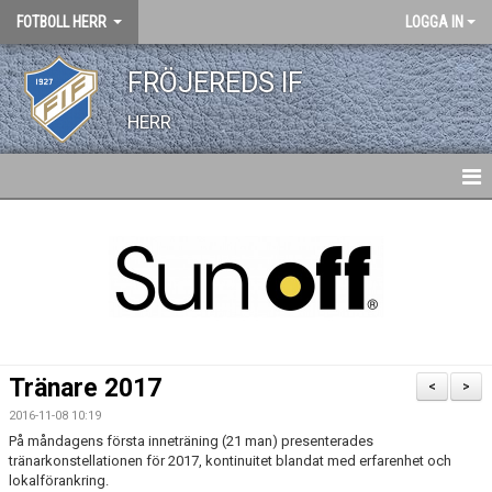
FOTBOLL HERR
LOGGA IN
FRÖJEREDS IF
HERR
HEM
NYHETER
KALENDER
TRUPPEN
Tränare 2017
<
>
BILDGALLERI
2016-11-08 10:19
På måndagens första inneträning (21 man) presenterades
DOKUMENT
tränarkonstellationen för 2017, kontinuitet blandat med erfarenhet och
lokalförankring.