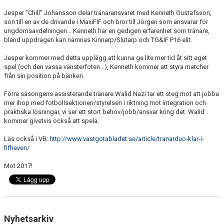
MARATONTABELL MÅL
Jesper "Chill" Johansson delar tränaransvaret med Kenneth Gustafsson,
son till en av de drivande i MaxiFIF och bror till Jörgen som ansvarar för
MARATONTABELL MATCHER
ungdomsavdelningen... Kenneth har en gedigen erfarenhet som tränare,
bland uppdragen kan nämnas Kinnarp/Slutarp och TG&IF P16 elit.
KONTAKT
Jesper kommer med detta upplägg att kunna ge lite mer tid åt sitt eget
spel (och den vassa vänsterfoten...), Kenneth kommer att styra matcher
MATCHER
från sin position på bänken.
TABELL & RESULTAT A
Förra säsongens assisterande tränare Walid Nazi tar ett steg mot att jobba
mer ihop med fotbollsektionen/styrelsen i riktning mot integration och
praktiska lösningar, vi ser ett stort behov/jobb/ansvar kring det. Walid
TABELL & RESULTAT U
kommer givetvis också att spela.
Läs också i VB:
http://www.vastgotabladet.se/article/tranarduo-klar-i-
fifhaven/
Mot 2017!
Nyhetsarkiv