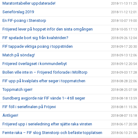
Maratontabeller uppdaterade!
2018-11-13 11:25
Serieförslag 2019
2018-11-12 12:01
En FIF-poäng i Stenstorp
2018-10-07 19:00
Fröjered lever på hoppet inför den sista omgången
2018-10-05 17:13
FIF spelade bort sig från kvalstriden?
2018-09-26 12:04
FIF tappade viktiga poäng i toppstriden
2018-09-17 20:30
Match på söndag!
2018-09-13 12:06
Fröjered överlägset i kommunderbyt
2018-09-12 20:54
Bollen ville inte in – Fröjered förlorade i Mölltorp
2018-09-03 17:28
FIF upp på kvalplats efter seger i toppmatchen
2018-08-28 22:06
Toppmatch igen!
2018-08-25 07:58
Sundberg avgjorde när FIF vände 1–4 till seger
2018-08-18 13:59
FIF föll i seriefinalen på Fröjevi
2018-08-11 15:36
Äntligen!
2018-08-07 15:18
Fröjered upp i serieledning efter sjätte raka vinsten
2018-06-17 20:58
Femte raka – FIF slog Stenstorp och befäste topplatsen
2018-06-10 21:06