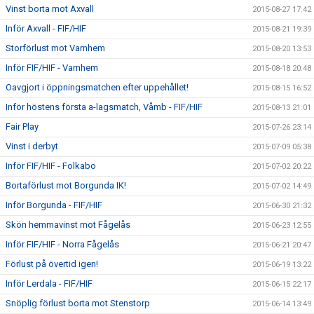
Vinst borta mot Axvall
2015-08-27 17:42
Inför Axvall - FIF/HIF
2015-08-21 19:39
Storförlust mot Varnhem
2015-08-20 13:53
Inför FIF/HIF - Varnhem
2015-08-18 20:48
Oavgjort i öppningsmatchen efter uppehållet!
2015-08-15 16:52
Inför höstens första a-lagsmatch, Våmb - FIF/HIF
2015-08-13 21:01
Fair Play
2015-07-26 23:14
Vinst i derbyt
2015-07-09 05:38
Inför FIF/HIF - Folkabo
2015-07-02 20:22
Bortaförlust mot Borgunda IK!
2015-07-02 14:49
Inför Borgunda - FIF/HIF
2015-06-30 21:32
Skön hemmavinst mot Fågelås
2015-06-23 12:55
Inför FIF/HIF - Norra Fågelås
2015-06-21 20:47
Förlust på övertid igen!
2015-06-19 13:22
Inför Lerdala - FIF/HIF
2015-06-15 22:17
Snöplig förlust borta mot Stenstorp
2015-06-14 13:49