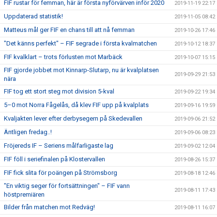
FIF rustar för femman, här är första nyförvärven inför 2020
2019-11-19 22:17
Uppdaterad statistik!
2019-11-05 08:42
Matteus mål ger FIF en chans till att nå femman
2019-10-26 17:46
"Det känns perfekt" – FIF segrade i första kvalmatchen
2019-10-12 18:37
FIF kvalklart – trots förlusten mot Marbäck
2019-10-07 15:15
FIF gjorde jobbet mot Kinnarp-Slutarp, nu är kvalplatsen
2019-09-29 21:53
nära
FIF tog ett stort steg mot division 5-kval
2019-09-22 19:34
5–0 mot Norra Fågelås, då klev FIF upp på kvalplats
2019-09-16 19:59
Kvaljakten lever efter derbysegern på Skedevallen
2019-09-06 21:52
Äntligen fredag..!
2019-09-06 08:23
Fröjereds IF – Seriens målfarligaste lag
2019-09-02 12:04
FIF föll i seriefinalen på Klostervallen
2019-08-26 15:37
FIF fick slita för poängen på Strömsborg
2019-08-18 12:46
"En viktig seger för fortsättningen" – FIF vann
2019-08-11 17:43
höstpremiären
Bilder från matchen mot Redväg!
2019-08-11 16:07