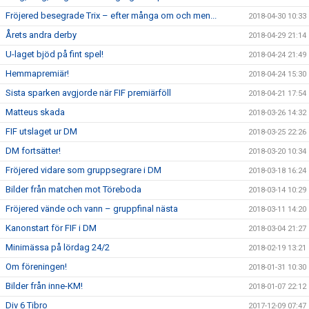
Fröjered besegrade Trix – efter många om och men...
2018-04-30 10:33
Årets andra derby
2018-04-29 21:14
U-laget bjöd på fint spel!
2018-04-24 21:49
Hemmapremiär!
2018-04-24 15:30
Sista sparken avgjorde när FIF premiärföll
2018-04-21 17:54
Matteus skada
2018-03-26 14:32
FIF utslaget ur DM
2018-03-25 22:26
DM fortsätter!
2018-03-20 10:34
Fröjered vidare som gruppsegrare i DM
2018-03-18 16:24
Bilder från matchen mot Töreboda
2018-03-14 10:29
Fröjered vände och vann – gruppfinal nästa
2018-03-11 14:20
Kanonstart för FIF i DM
2018-03-04 21:27
Minimässa på lördag 24/2
2018-02-19 13:21
Om föreningen!
2018-01-31 10:30
Bilder från inne-KM!
2018-01-07 22:12
Div 6 Tibro
2017-12-09 07:47