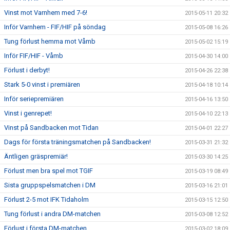
Vinst mot Varnhem med 7-6!
2015-05-11 20:32
Inför Varnhem - FIF/HIF på söndag
2015-05-08 16:26
Tung förlust hemma mot Våmb
2015-05-02 15:19
Inför FIF/HIF - Våmb
2015-04-30 14:00
Förlust i derbyt!
2015-04-26 22:38
Stark 5-0 vinst i premiären
2015-04-18 10:14
Inför seriepremiären
2015-04-16 13:50
Vinst i genrepet!
2015-04-10 22:13
Vinst på Sandbacken mot Tidan
2015-04-01 22:27
Dags för första träningsmatchen på Sandbacken!
2015-03-31 21:32
Äntligen gräspremiär!
2015-03-30 14:25
Förlust men bra spel mot TGIF
2015-03-19 08:49
Sista gruppspelsmatchen i DM
2015-03-16 21:01
Förlust 2-5 mot IFK Tidaholm
2015-03-15 12:50
Tung förlust i andra DM-matchen
2015-03-08 12:52
Förlust i första DM-matchen
2015-03-02 18:09