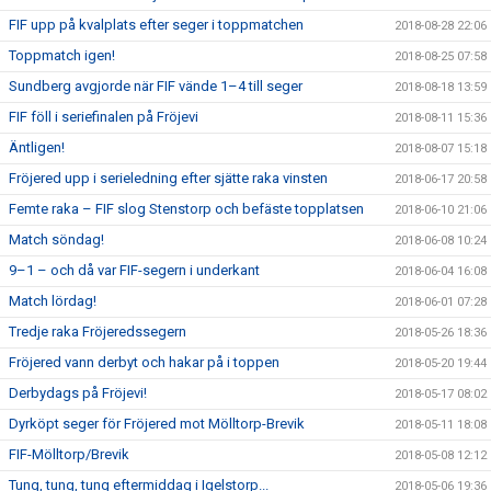
FIF upp på kvalplats efter seger i toppmatchen
2018-08-28 22:06
Toppmatch igen!
2018-08-25 07:58
Sundberg avgjorde när FIF vände 1–4 till seger
2018-08-18 13:59
FIF föll i seriefinalen på Fröjevi
2018-08-11 15:36
Äntligen!
2018-08-07 15:18
Fröjered upp i serieledning efter sjätte raka vinsten
2018-06-17 20:58
Femte raka – FIF slog Stenstorp och befäste topplatsen
2018-06-10 21:06
Match söndag!
2018-06-08 10:24
9–1 – och då var FIF-segern i underkant
2018-06-04 16:08
Match lördag!
2018-06-01 07:28
Tredje raka Fröjeredssegern
2018-05-26 18:36
Fröjered vann derbyt och hakar på i toppen
2018-05-20 19:44
Derbydags på Fröjevi!
2018-05-17 08:02
Dyrköpt seger för Fröjered mot Mölltorp-Brevik
2018-05-11 18:08
FIF-Mölltorp/Brevik
2018-05-08 12:12
Tung, tung, tung eftermiddag i Igelstorp...
2018-05-06 19:36