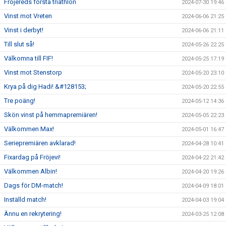
Fröjereds första triathlon
2024-07-30 19:46
Vinst mot Vreten
2024-06-06 21:25
Vinst i derbyt!
2024-06-06 21:11
Till slut så!
2024-05-26 22:25
Välkomna till FIF!
2024-05-25 17:19
Vinst mot Stenstorp
2024-05-20 23:10
Krya på dig Hadi! &#128153;
2024-05-20 22:55
Tre poäng!
2024-05-12 14:36
Skön vinst på hemmapremiären!
2024-05-05 22:23
Välkommen Max!
2024-05-01 16:47
Seriepremiären avklarad!
2024-04-28 10:41
Fixardag på Fröjevi!
2024-04-22 21:42
Välkommen Albin!
2024-04-20 19:26
Dags för DM-match!
2024-04-09 18:01
Inställd match!
2024-04-03 19:04
Ännu en rekrytering!
2024-03-25 12:08