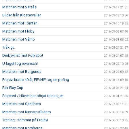
Matchen mot Värsås
2016-09-17 21:51
Bilder från Klostervallen
2016-09-12 10:56
Matchen mot Tomten
2016-09-10 19:35
Matchen mot Floby
2016-09-05 07:40
Matchen mot Våmb
2016-08-31 08:02
Tråkigt.
2016-08-24 21:57
Derbyvinst mot Folkabo!
2016-08-24 07:45
U-laget tog revansch!
2016-08-22 10:08
Matchen mot Borgunda
2016-08-22 09:42
Fröjevi firade 40 år, FIF/HIF tog en poäng
2016-08-15 09:15
Fair Play Cup
2016-08-04 21:24
Fröjered / Håven har börjat träna igen.
2016-08-01 21:55
Matchen mot Sandhem
2016-07-06 11:31
Matchen mot Kinnarp/Slutarp
2016-06-30 14:09
Träning i sommar på Fröjevi
2016-06-30 10:25
Matchen mot Korsberga
2016-06-19 22:43