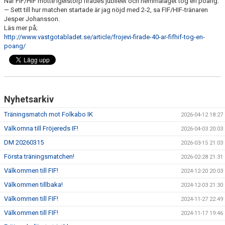
När FIF/HIF mötte Igelstorp firades jubileet och hemmalaget tog en poäng.
MARATONTABELL MÅL
— Sett till hur matchen startade är jag nöjd med 2-2, sa FIF/HIF-tränaren
Jesper Johansson.
MARATONTABELL MATCHER
Läs mer på;
http://www.vastgotabladet.se/article/frojevi-firade-40-ar-fifhif-tog-en-
poang/
KONTAKT
MATCHER
TABELL & RESULTAT A
Nyhetsarkiv
TABELL & RESULTAT U
Träningsmatch mot Folkabo IK
2026-04-12 18:27
Välkomna till Fröjereds IF!
2026-04-03 20:03
DM 20260315
2026-03-15 21:03
Första träningsmatchen!
2026-02-28 21:31
Välkommen till FIF!
2024-12-20 20:03
Välkommen tillbaka!
2024-12-03 21:30
Välkommen till FIF!
2024-11-27 22:49
Välkommen till FIF!
2024-11-17 19:46