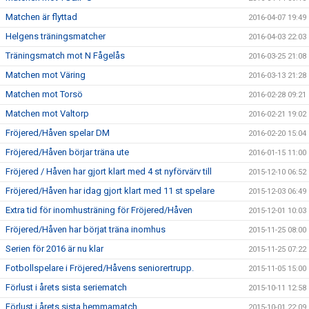
Matchen är flyttad
2016-04-07 19:49
Helgens träningsmatcher
2016-04-03 22:03
Träningsmatch mot N Fågelås
2016-03-25 21:08
Matchen mot Väring
2016-03-13 21:28
Matchen mot Torsö
2016-02-28 09:21
Matchen mot Valtorp
2016-02-21 19:02
Fröjered/Håven spelar DM
2016-02-20 15:04
Fröjered/Håven börjar träna ute
2016-01-15 11:00
Fröjered / Håven har gjort klart med 4 st nyförvärv till
2015-12-10 06:52
Fröjered/Håven har idag gjort klart med 11 st spelare
2015-12-03 06:49
Extra tid för inomhusträning för Fröjered/Håven
2015-12-01 10:03
Fröjered/Håven har börjat träna inomhus
2015-11-25 08:00
Serien för 2016 är nu klar
2015-11-25 07:22
Fotbollspelare i Fröjered/Håvens seniorertrupp.
2015-11-05 15:00
Förlust i årets sista seriematch
2015-10-11 12:58
Förlust i årets sista hemmamatch
2015-10-01 22:09