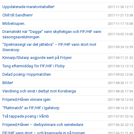
Uppdaterade maratontabeller!
2017-11-30 12:17
Chill till Sandhem!
2017-11-21 13:38
Möbelcupen..
2017-11-17 15:08
Dramatiskt när "Dagge" vann skytteligan och FIF/HIF vann
2017-10-05 10:00
säsongsavslutningen
"Spelmässigt var det jättebra" – FIF/HIF vann stort mot
2017-09-24 10:39
Stenstorp
Kinnarp/Slutarp avgjorde sent på Fröjevi
2017-09-17 21:32
Tung eftermiddag för FIF/HIF i Floby
2017-09-12 13:13
Delad poäng i toppmatchen
2017-09-02 12:06
Bilder!
2017-08-30 11:11
Vändning och vinst i derbyt mot Korsberga
2017-08-26 17:04
Fröjered/Håven vinnare igen
2017-08-18 12:54
"Plattmatch" av FIF/HIF i Igelstorp
2017-08-14 21:33
Två tappade poäng i Våmb
2017-07-07 23:16
Fröjered/Håven – derbyvinnare och serieledare
2017-06-26 22:13
FIF/HIF vann stort – och knappade in på toppen
2017-06-21 21:49