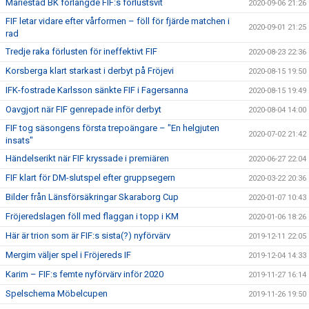
Mariestad BK förlängde FIF:s förlustsvit
2020-09-06 21:26
FIF letar vidare efter vårformen – föll för fjärde matchen i
2020-09-01 21:25
rad
Tredje raka förlusten för ineffektivt FIF
2020-08-23 22:36
Korsberga klart starkast i derbyt på Fröjevi
2020-08-15 19:50
IFK-fostrade Karlsson sänkte FIF i Fagersanna
2020-08-15 19:49
Oavgjort när FIF genrepade inför derbyt
2020-08-04 14:00
FIF tog säsongens första trepoängare – "En helgjuten
2020-07-02 21:42
insats"
Händelserikt när FIF kryssade i premiären
2020-06-27 22:04
FIF klart för DM-slutspel efter gruppsegern
2020-03-22 20:36
Bilder från Länsförsäkringar Skaraborg Cup
2020-01-07 10:43
Fröjeredslagen föll med flaggan i topp i KM
2020-01-06 18:26
Här är trion som är FIF:s sista(?) nyförvärv
2019-12-11 22:05
Mergim väljer spel i Fröjereds IF
2019-12-04 14:33
Karim – FIF:s femte nyförvärv inför 2020
2019-11-27 16:14
Spelschema Möbelcupen
2019-11-26 19:50