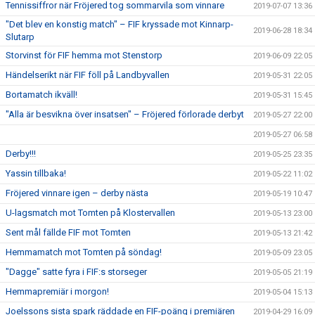
Tennissiffror när Fröjered tog sommarvila som vinnare
2019-07-07 13:36
"Det blev en konstig match" – FIF kryssade mot Kinnarp-
2019-06-28 18:34
Slutarp
Storvinst för FIF hemma mot Stenstorp
2019-06-09 22:05
Händelserikt när FIF föll på Landbyvallen
2019-05-31 22:05
Bortamatch ikväll!
2019-05-31 15:45
"Alla är besvikna över insatsen" – Fröjered förlorade derbyt
2019-05-27 22:00
2019-05-27 06:58
Derby!!!
2019-05-25 23:35
Yassin tillbaka!
2019-05-22 11:02
Fröjered vinnare igen – derby nästa
2019-05-19 10:47
U-lagsmatch mot Tomten på Klostervallen
2019-05-13 23:00
Sent mål fällde FIF mot Tomten
2019-05-13 21:42
Hemmamatch mot Tomten på söndag!
2019-05-09 23:05
"Dagge" satte fyra i FIF:s storseger
2019-05-05 21:19
Hemmapremiär i morgon!
2019-05-04 15:13
Joelssons sista spark räddade en FIF-poäng i premiären
2019-04-29 16:09