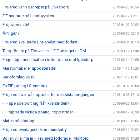
Fröjered vann genrepet på Ulvesborg
2019-04-20 16:56
FIF segrade på Landbyvallen
2019-04-17 11:21
Fröjevipremiär!
2019-04-07 20:52
Äntligen?
2019-03-30 08:15
Fröjered avslutade DM-spelet med förlust
2019-03-24 18:13
Tung förlust på Tidavallen – FIF utslaget ur DM
2019-03-17 17:48
Frejd nöjd med insatsen trots förlust mot Igelstorp
2019-03-14 21:58
Maratontabeller uppdaterade!
2018-11-13 11:25
Serieförslag 2019
2018-11-12 12:01
En FIF-poäng i Stenstorp
2018-10-07 19:00
Fröjered lever på hoppet inför den sista omgången
2018-10-05 17:13
FIF spelade bort sig från kvalstriden?
2018-09-26 12:04
FIF tappade viktiga poäng i toppstriden
2018-09-17 20:30
Match på söndag!
2018-09-13 12:06
Fröjered överlägset i kommunderbyt
2018-09-12 20:54
Bollen ville inte in – Fröjered förlorade i Mölltorp
2018-09-03 17:28