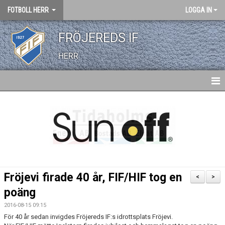
FOTBOLL HERR
LOGGA IN
FRÖJEREDS IF
HERR
HEM
NYHETER
KALENDER
TRUPPEN
Fröjevi firade 40 år, FIF/HIF tog en
<
>
BILDGALLERI
poäng
2016-08-15 09:15
DOKUMENT
För 40 år sedan invigdes Fröjereds IF:s idrottsplats Fröjevi.