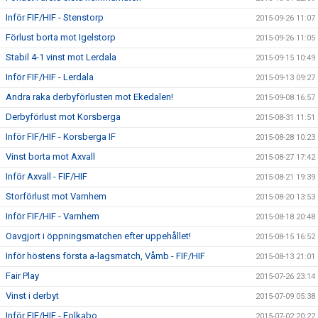
Inför FIF/HIF - Stenstorp
2015-09-26 11:07
Förlust borta mot Igelstorp
2015-09-26 11:05
Stabil 4-1 vinst mot Lerdala
2015-09-15 10:49
Inför FIF/HIF - Lerdala
2015-09-13 09:27
Andra raka derbyförlusten mot Ekedalen!
2015-09-08 16:57
Derbyförlust mot Korsberga
2015-08-31 11:51
Inför FIF/HIF - Korsberga IF
2015-08-28 10:23
Vinst borta mot Axvall
2015-08-27 17:42
Inför Axvall - FIF/HIF
2015-08-21 19:39
Storförlust mot Varnhem
2015-08-20 13:53
Inför FIF/HIF - Varnhem
2015-08-18 20:48
Oavgjort i öppningsmatchen efter uppehållet!
2015-08-15 16:52
Inför höstens första a-lagsmatch, Våmb - FIF/HIF
2015-08-13 21:01
Fair Play
2015-07-26 23:14
Vinst i derbyt
2015-07-09 05:38
Inför FIF/HIF - Folkabo
2015-07-02 20:22