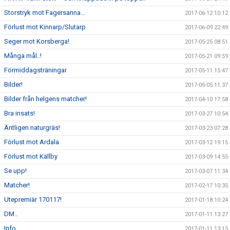
Storstryk mot Fagersanna...
2017-06-12 10:12
Förlust mot Kinnarp/Slutarp
2017-06-09 22:49
Seger mot Korsberga!
2017-05-25 08:51
Många mål..!
2017-05-21 09:59
Förmiddagsträningar
2017-05-11 15:47
Bilder!
2017-05-05 11:37
Bilder från helgens matcher!
2017-04-10 17:58
Bra insats!
2017-03-27 10:54
Äntligen naturgräs!
2017-03-23 07:28
Förlust mot Ardala
2017-03-12 19:15
Förlust mot Källby
2017-03-09 14:55
Se upp!
2017-03-07 11:34
Matcher!
2017-02-17 10:35
Utepremiär 170117!
2017-01-18 10:24
DM..
2017-01-11 13:27
Info
2017-01-11 13:15