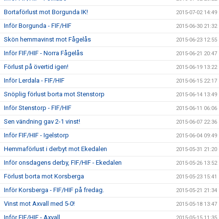
Bortaförlust mot Borgunda IK!
2015-07-02 14:49
Inför Borgunda - FIF/HIF
2015-06-30 21:32
Skön hemmavinst mot Fågelås
2015-06-23 12:55
Inför FIF/HIF - Norra Fågelås
2015-06-21 20:47
Förlust på övertid igen!
2015-06-19 13:22
Inför Lerdala - FIF/HIF
2015-06-15 22:17
Snöplig förlust borta mot Stenstorp
2015-06-14 13:49
Inför Stenstorp - FIF/HIF
2015-06-11 06:06
Sen vändning gav 2-1 vinst!
2015-06-07 22:36
Inför FIF/HIF - Igelstorp
2015-06-04 09:49
Hemmaförlust i derbyt mot Ekedalen
2015-05-31 21:20
Inför onsdagens derby, FIF/HIF - Ekedalen
2015-05-26 13:52
Förlust borta mot Korsberga
2015-05-23 15:41
Inför Korsberga - FIF/HIF på fredag.
2015-05-21 21:34
Vinst mot Axvall med 5-0!
2015-05-18 13:47
Inför FIF/HIF - Axvall
2015-05-15 11:35