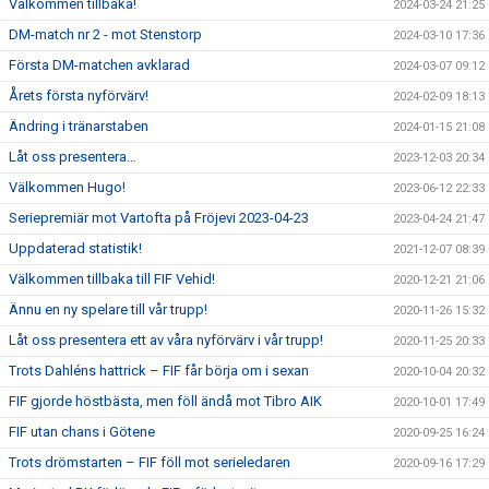
Välkommen tillbaka!
2024-03-24 21:25
DM-match nr 2 - mot Stenstorp
2024-03-10 17:36
Första DM-matchen avklarad
2024-03-07 09:12
Årets första nyförvärv!
2024-02-09 18:13
Ändring i tränarstaben
2024-01-15 21:08
Låt oss presentera…
2023-12-03 20:34
Välkommen Hugo!
2023-06-12 22:33
Seriepremiär mot Vartofta på Fröjevi 2023-04-23
2023-04-24 21:47
Uppdaterad statistik!
2021-12-07 08:39
Välkommen tillbaka till FIF Vehid!
2020-12-21 21:06
Ännu en ny spelare till vår trupp!
2020-11-26 15:32
Låt oss presentera ett av våra nyförvärv i vår trupp!
2020-11-25 20:33
Trots Dahléns hattrick – FIF får börja om i sexan
2020-10-04 20:32
FIF gjorde höstbästa, men föll ändå mot Tibro AIK
2020-10-01 17:49
FIF utan chans i Götene
2020-09-25 16:24
Trots drömstarten – FIF föll mot serieledaren
2020-09-16 17:29