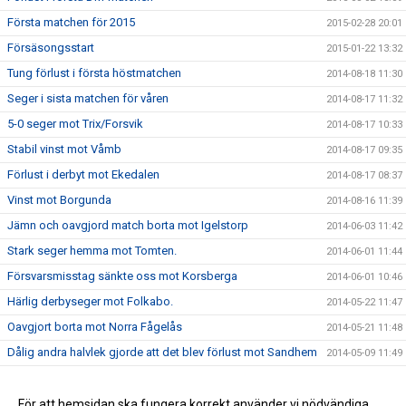
Första matchen för 2015
2015-02-28 20:01
Försäsongsstart
2015-01-22 13:32
Tung förlust i första höstmatchen
2014-08-18 11:30
Seger i sista matchen för våren
2014-08-17 11:32
5-0 seger mot Trix/Forsvik
2014-08-17 10:33
Stabil vinst mot Våmb
2014-08-17 09:35
Förlust i derbyt mot Ekedalen
2014-08-17 08:37
Vinst mot Borgunda
2014-08-16 11:39
Jämn och oavgjord match borta mot Igelstorp
2014-06-03 11:42
Stark seger hemma mot Tomten.
2014-06-01 11:44
Försvarsmisstag sänkte oss mot Korsberga
2014-06-01 10:46
Härlig derbyseger mot Folkabo.
2014-05-22 11:47
Oavgjort borta mot Norra Fågelås
2014-05-21 11:48
Dålig andra halvlek gjorde att det blev förlust mot Sandhem
2014-05-09 11:49
Stark insats i andra seriematchen
2014-05-08 11:50
Vinst för A-laget i seriepremiären
För att hemsidan ska fungera korrekt använder vi nödvändiga
2014-04-29 11:51