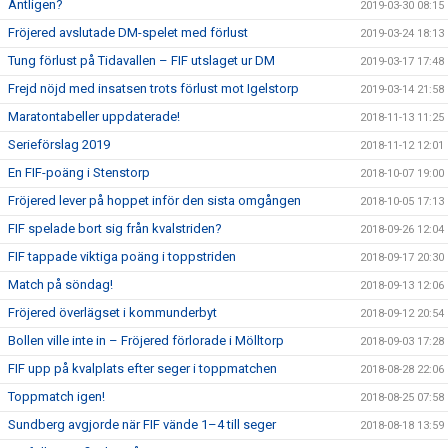
Äntligen?
2019-03-30 08:15
Fröjered avslutade DM-spelet med förlust
2019-03-24 18:13
Tung förlust på Tidavallen – FIF utslaget ur DM
2019-03-17 17:48
Frejd nöjd med insatsen trots förlust mot Igelstorp
2019-03-14 21:58
Maratontabeller uppdaterade!
2018-11-13 11:25
Serieförslag 2019
2018-11-12 12:01
En FIF-poäng i Stenstorp
2018-10-07 19:00
Fröjered lever på hoppet inför den sista omgången
2018-10-05 17:13
FIF spelade bort sig från kvalstriden?
2018-09-26 12:04
FIF tappade viktiga poäng i toppstriden
2018-09-17 20:30
Match på söndag!
2018-09-13 12:06
Fröjered överlägset i kommunderbyt
2018-09-12 20:54
Bollen ville inte in – Fröjered förlorade i Mölltorp
2018-09-03 17:28
FIF upp på kvalplats efter seger i toppmatchen
2018-08-28 22:06
Toppmatch igen!
2018-08-25 07:58
Sundberg avgjorde när FIF vände 1–4 till seger
2018-08-18 13:59