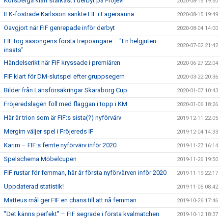
Korsberga klart starkast i derbyt på Fröjevi
2020-08-15 19:50
IFK-fostrade Karlsson sänkte FIF i Fagersanna
2020-08-15 19:49
Oavgjort när FIF genrepade inför derbyt
2020-08-04 14:00
FIF tog säsongens första trepoängare – "En helgjuten
2020-07-02 21:42
insats"
Händelserikt när FIF kryssade i premiären
2020-06-27 22:04
FIF klart för DM-slutspel efter gruppsegern
2020-03-22 20:36
Bilder från Länsförsäkringar Skaraborg Cup
2020-01-07 10:43
Fröjeredslagen föll med flaggan i topp i KM
2020-01-06 18:26
Här är trion som är FIF:s sista(?) nyförvärv
2019-12-11 22:05
Mergim väljer spel i Fröjereds IF
2019-12-04 14:33
Karim – FIF:s femte nyförvärv inför 2020
2019-11-27 16:14
Spelschema Möbelcupen
2019-11-26 19:50
FIF rustar för femman, här är första nyförvärven inför 2020
2019-11-19 22:17
Uppdaterad statistik!
2019-11-05 08:42
Matteus mål ger FIF en chans till att nå femman
2019-10-26 17:46
"Det känns perfekt" – FIF segrade i första kvalmatchen
2019-10-12 18:37