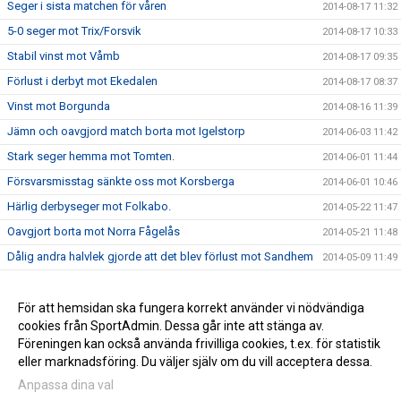
Seger i sista matchen för våren
2014-08-17 11:32
5-0 seger mot Trix/Forsvik
2014-08-17 10:33
Stabil vinst mot Våmb
2014-08-17 09:35
Förlust i derbyt mot Ekedalen
2014-08-17 08:37
Vinst mot Borgunda
2014-08-16 11:39
Jämn och oavgjord match borta mot Igelstorp
2014-06-03 11:42
Stark seger hemma mot Tomten.
2014-06-01 11:44
Försvarsmisstag sänkte oss mot Korsberga
2014-06-01 10:46
Härlig derbyseger mot Folkabo.
2014-05-22 11:47
Oavgjort borta mot Norra Fågelås
2014-05-21 11:48
Dålig andra halvlek gjorde att det blev förlust mot Sandhem
2014-05-09 11:49
Stark insats i andra seriematchen
2014-05-08 11:50
Vinst för A-laget i seriepremiären
För att hemsidan ska fungera korrekt använder vi nödvändiga
2014-04-29 11:51
cookies från SportAdmin. Dessa går inte att stänga av.
Bra match mot Stenstorp trots förlust
2014-04-09 11:52
Föreningen kan också använda frivilliga cookies, t.ex. för statistik
eller marknadsföring. Du väljer själv om du vill acceptera dessa.
Anpassa dina val