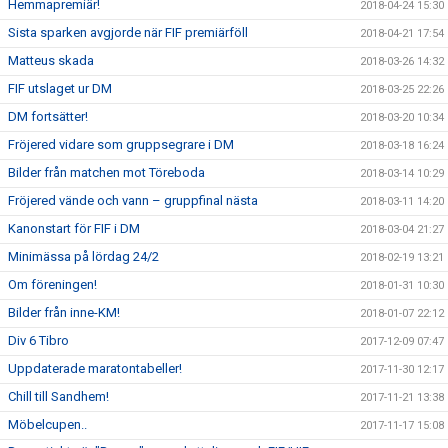
Hemmapremiär!
2018-04-24 15:30
Sista sparken avgjorde när FIF premiärföll
2018-04-21 17:54
Matteus skada
2018-03-26 14:32
FIF utslaget ur DM
2018-03-25 22:26
DM fortsätter!
2018-03-20 10:34
Fröjered vidare som gruppsegrare i DM
2018-03-18 16:24
Bilder från matchen mot Töreboda
2018-03-14 10:29
Fröjered vände och vann – gruppfinal nästa
2018-03-11 14:20
Kanonstart för FIF i DM
2018-03-04 21:27
Minimässa på lördag 24/2
2018-02-19 13:21
Om föreningen!
2018-01-31 10:30
Bilder från inne-KM!
2018-01-07 22:12
Div 6 Tibro
2017-12-09 07:47
Uppdaterade maratontabeller!
2017-11-30 12:17
Chill till Sandhem!
2017-11-21 13:38
Möbelcupen..
2017-11-17 15:08