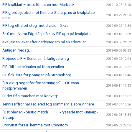
FIF kvalklart – trots förlusten mot Marbäck
2019-10-07 15:15
FIF gjorde jobbet mot Kinnarp-Slutarp, nu är kvalplatsen
2019-09-29 21:53
nära
FIF tog ett stort steg mot division 5-kval
2019-09-22 19:34
5–0 mot Norra Fågelås, då klev FIF upp på kvalplats
2019-09-16 19:59
Kvaljakten lever efter derbysegern på Skedevallen
2019-09-06 21:52
Äntligen fredag..!
2019-09-06 08:23
Fröjereds IF – Seriens målfarligaste lag
2019-09-02 12:04
FIF föll i seriefinalen på Klostervallen
2019-08-26 15:37
FIF fick slita för poängen på Strömsborg
2019-08-18 12:46
"En viktig seger för fortsättningen" – FIF vann
2019-08-11 17:43
höstpremiären
Bilder från matchen mot Redväg!
2019-08-11 16:07
Tennissiffror när Fröjered tog sommarvila som vinnare
2019-07-07 13:36
"Det blev en konstig match" – FIF kryssade mot Kinnarp-
2019-06-28 18:34
Slutarp
Storvinst för FIF hemma mot Stenstorp
2019-06-09 22:05