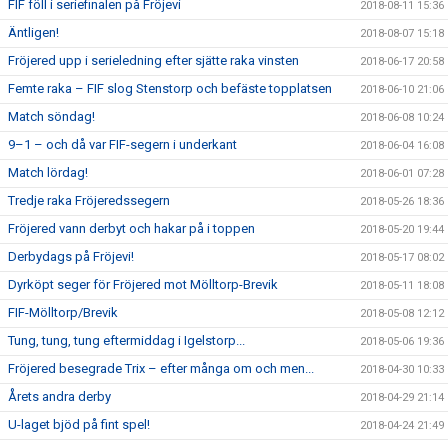
FIF föll i seriefinalen på Fröjevi
2018-08-11 15:36
Äntligen!
2018-08-07 15:18
Fröjered upp i serieledning efter sjätte raka vinsten
2018-06-17 20:58
Femte raka – FIF slog Stenstorp och befäste topplatsen
2018-06-10 21:06
Match söndag!
2018-06-08 10:24
9–1 – och då var FIF-segern i underkant
2018-06-04 16:08
Match lördag!
2018-06-01 07:28
Tredje raka Fröjeredssegern
2018-05-26 18:36
Fröjered vann derbyt och hakar på i toppen
2018-05-20 19:44
Derbydags på Fröjevi!
2018-05-17 08:02
Dyrköpt seger för Fröjered mot Mölltorp-Brevik
2018-05-11 18:08
FIF-Mölltorp/Brevik
2018-05-08 12:12
Tung, tung, tung eftermiddag i Igelstorp...
2018-05-06 19:36
Fröjered besegrade Trix – efter många om och men...
2018-04-30 10:33
Årets andra derby
2018-04-29 21:14
U-laget bjöd på fint spel!
2018-04-24 21:49