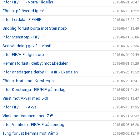
Inför FIF/HIF - Norra Fågelås
2015-06-21 20:47
Förlust på övertid igen!
2015-06-19 13:22
Inför Lerdala - FIF/HIF
2015-06-15 22:17
Snöplig förlust borta mot Stenstorp
2015-06-14 13:49
Inför Stenstorp - FIF/HIF
2015-06-11 06:06
Sen vändning gav 2-1 vinst!
2015-06-07 22:36
Inför FIF/HIF - Igelstorp
2015-06-04 09:49
Hemmaförlust i derbyt mot Ekedalen
2015-05-31 21:20
Inför onsdagens derby, FIF/HIF - Ekedalen
2015-05-26 13:52
Förlust borta mot Korsberga
2015-05-23 15:41
Inför Korsberga - FIF/HIF på fredag.
2015-05-21 21:34
Vinst mot Axvall med 5-0!
2015-05-18 13:47
Inför FIF/HIF - Axvall
2015-05-15 11:35
Vinst mot Varnhem med 7-6!
2015-05-11 20:32
Inför Varnhem - FIF/HIF på söndag
2015-05-08 16:26
Tung förlust hemma mot Våmb
2015-05-02 15:19