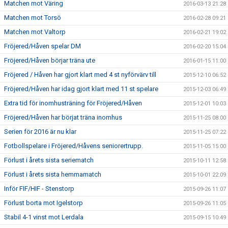
Matchen mot Väring
2016-03-13 21:28
Matchen mot Torsö
2016-02-28 09:21
Matchen mot Valtorp
2016-02-21 19:02
Fröjered/Håven spelar DM
2016-02-20 15:04
Fröjered/Håven börjar träna ute
2016-01-15 11:00
Fröjered / Håven har gjort klart med 4 st nyförvärv till
2015-12-10 06:52
Fröjered/Håven har idag gjort klart med 11 st spelare
2015-12-03 06:49
Extra tid för inomhusträning för Fröjered/Håven
2015-12-01 10:03
Fröjered/Håven har börjat träna inomhus
2015-11-25 08:00
Serien för 2016 är nu klar
2015-11-25 07:22
Fotbollspelare i Fröjered/Håvens seniorertrupp.
2015-11-05 15:00
Förlust i årets sista seriematch
2015-10-11 12:58
Förlust i årets sista hemmamatch
2015-10-01 22:09
Inför FIF/HIF - Stenstorp
2015-09-26 11:07
Förlust borta mot Igelstorp
2015-09-26 11:05
Stabil 4-1 vinst mot Lerdala
2015-09-15 10:49