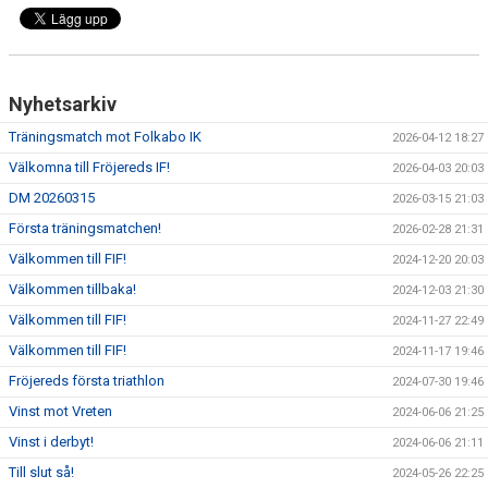
MARATONTABELL MÅL
MARATONTABELL MATCHER
Nyhetsarkiv
KONTAKT
Träningsmatch mot Folkabo IK
2026-04-12 18:27
MATCHER
Välkomna till Fröjereds IF!
2026-04-03 20:03
DM 20260315
TABELL & RESULTAT A
2026-03-15 21:03
Första träningsmatchen!
2026-02-28 21:31
TABELL & RESULTAT U
Välkommen till FIF!
2024-12-20 20:03
Välkommen tillbaka!
2024-12-03 21:30
Välkommen till FIF!
2024-11-27 22:49
Välkommen till FIF!
2024-11-17 19:46
Fröjereds första triathlon
2024-07-30 19:46
Vinst mot Vreten
2024-06-06 21:25
Vinst i derbyt!
2024-06-06 21:11
Till slut så!
2024-05-26 22:25