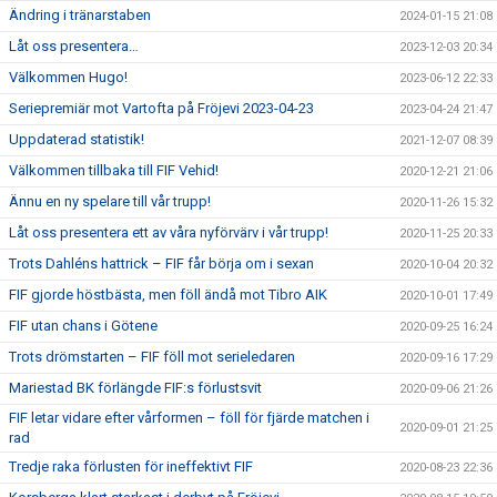
Ändring i tränarstaben
2024-01-15 21:08
Låt oss presentera…
2023-12-03 20:34
Välkommen Hugo!
2023-06-12 22:33
Seriepremiär mot Vartofta på Fröjevi 2023-04-23
2023-04-24 21:47
Uppdaterad statistik!
2021-12-07 08:39
Välkommen tillbaka till FIF Vehid!
2020-12-21 21:06
Ännu en ny spelare till vår trupp!
2020-11-26 15:32
Låt oss presentera ett av våra nyförvärv i vår trupp!
2020-11-25 20:33
Trots Dahléns hattrick – FIF får börja om i sexan
2020-10-04 20:32
FIF gjorde höstbästa, men föll ändå mot Tibro AIK
2020-10-01 17:49
FIF utan chans i Götene
2020-09-25 16:24
Trots drömstarten – FIF föll mot serieledaren
2020-09-16 17:29
Mariestad BK förlängde FIF:s förlustsvit
2020-09-06 21:26
FIF letar vidare efter vårformen – föll för fjärde matchen i
2020-09-01 21:25
rad
Tredje raka förlusten för ineffektivt FIF
2020-08-23 22:36