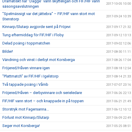
Dramatiskt när "Dagge" vann skytteligan och FIF/HIF vann
2017-10-05 10:00
säsongsavslutningen
"Spelmässigt var det jättebra" – FIF/HIF vann stort mot
2017-09-24 10:39
Stenstorp
Kinnarp/Slutarp avgjorde sent på Fröjevi
2017-09-17 21:32
Tung eftermiddag för FIF/HIF i Floby
2017-09-12 13:13
Delad poäng i toppmatchen
2017-09-02 12:06
Bilder!
2017-08-30 11:11
Vändning och vinst i derbyt mot Korsberga
2017-08-26 17:04
Fröjered/Håven vinnare igen
2017-08-18 12:54
"Plattmatch" av FIF/HIF i Igelstorp
2017-08-14 21:33
Två tappade poäng i Våmb
2017-07-07 23:16
Fröjered/Håven – derbyvinnare och serieledare
2017-06-26 22:13
FIF/HIF vann stort – och knappade in på toppen
2017-06-21 21:49
Storstryk mot Fagersanna...
2017-06-12 10:12
Förlust mot Kinnarp/Slutarp
2017-06-09 22:49
Seger mot Korsberga!
2017-05-25 08:51