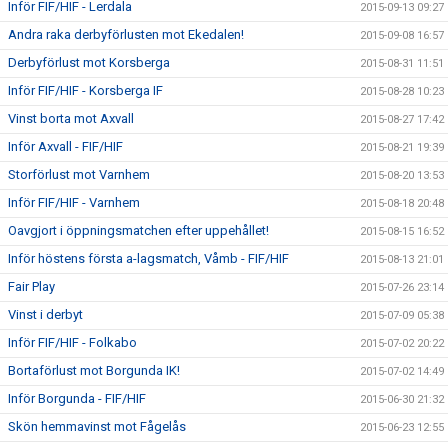
Inför FIF/HIF - Lerdala
2015-09-13 09:27
Andra raka derbyförlusten mot Ekedalen!
2015-09-08 16:57
Derbyförlust mot Korsberga
2015-08-31 11:51
Inför FIF/HIF - Korsberga IF
2015-08-28 10:23
Vinst borta mot Axvall
2015-08-27 17:42
Inför Axvall - FIF/HIF
2015-08-21 19:39
Storförlust mot Varnhem
2015-08-20 13:53
Inför FIF/HIF - Varnhem
2015-08-18 20:48
Oavgjort i öppningsmatchen efter uppehållet!
2015-08-15 16:52
Inför höstens första a-lagsmatch, Våmb - FIF/HIF
2015-08-13 21:01
Fair Play
2015-07-26 23:14
Vinst i derbyt
2015-07-09 05:38
Inför FIF/HIF - Folkabo
2015-07-02 20:22
Bortaförlust mot Borgunda IK!
2015-07-02 14:49
Inför Borgunda - FIF/HIF
2015-06-30 21:32
Skön hemmavinst mot Fågelås
2015-06-23 12:55