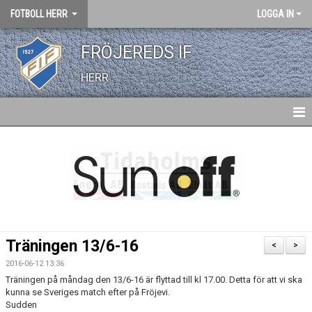
FOTBOLL HERR
LOGGA IN
FRÖJEREDS IF
HERR
HEM
NYHETER
KALENDER
TRUPPEN
Träningen 13/6-16
<
>
BILDGALLERI
2016-06-12 13:36
Träningen på måndag den 13/6-16 är flyttad till kl 17.00. Detta för att vi ska
DOKUMENT
kunna se Sveriges match efter på Fröjevi.
Sudden