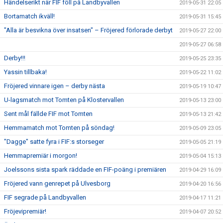
Händelserikt när FIF föll på Landbyvallen
2019-05-31 22:05
Bortamatch ikväll!
2019-05-31 15:45
"Alla är besvikna över insatsen" – Fröjered förlorade derbyt
2019-05-27 22:00
2019-05-27 06:58
Derby!!!
2019-05-25 23:35
Yassin tillbaka!
2019-05-22 11:02
Fröjered vinnare igen – derby nästa
2019-05-19 10:47
U-lagsmatch mot Tomten på Klostervallen
2019-05-13 23:00
Sent mål fällde FIF mot Tomten
2019-05-13 21:42
Hemmamatch mot Tomten på söndag!
2019-05-09 23:05
"Dagge" satte fyra i FIF:s storseger
2019-05-05 21:19
Hemmapremiär i morgon!
2019-05-04 15:13
Joelssons sista spark räddade en FIF-poäng i premiären
2019-04-29 16:09
Fröjered vann genrepet på Ulvesborg
2019-04-20 16:56
FIF segrade på Landbyvallen
2019-04-17 11:21
Fröjevipremiär!
2019-04-07 20:52