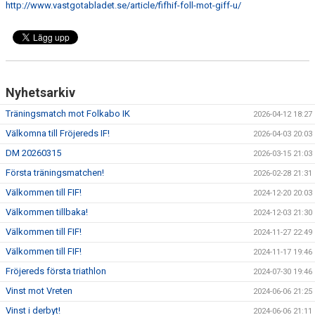
http://www.vastgotabladet.se/article/fifhif-foll-mot-giff-u/
MARATONTABELL MÅL
MARATONTABELL MATCHER
KONTAKT
Nyhetsarkiv
MATCHER
Träningsmatch mot Folkabo IK
2026-04-12 18:27
TABELL & RESULTAT A
Välkomna till Fröjereds IF!
2026-04-03 20:03
DM 20260315
2026-03-15 21:03
TABELL & RESULTAT U
Första träningsmatchen!
2026-02-28 21:31
Välkommen till FIF!
2024-12-20 20:03
Välkommen tillbaka!
2024-12-03 21:30
Välkommen till FIF!
2024-11-27 22:49
Välkommen till FIF!
2024-11-17 19:46
Fröjereds första triathlon
2024-07-30 19:46
Vinst mot Vreten
2024-06-06 21:25
Vinst i derbyt!
2024-06-06 21:11