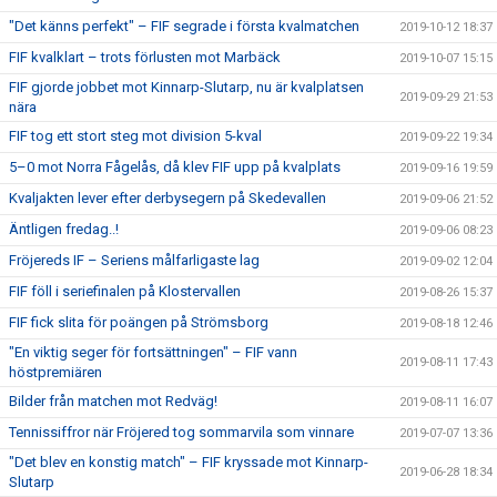
"Det känns perfekt" – FIF segrade i första kvalmatchen
2019-10-12 18:37
FIF kvalklart – trots förlusten mot Marbäck
2019-10-07 15:15
FIF gjorde jobbet mot Kinnarp-Slutarp, nu är kvalplatsen
2019-09-29 21:53
nära
FIF tog ett stort steg mot division 5-kval
2019-09-22 19:34
5–0 mot Norra Fågelås, då klev FIF upp på kvalplats
2019-09-16 19:59
Kvaljakten lever efter derbysegern på Skedevallen
2019-09-06 21:52
Äntligen fredag..!
2019-09-06 08:23
Fröjereds IF – Seriens målfarligaste lag
2019-09-02 12:04
FIF föll i seriefinalen på Klostervallen
2019-08-26 15:37
FIF fick slita för poängen på Strömsborg
2019-08-18 12:46
"En viktig seger för fortsättningen" – FIF vann
2019-08-11 17:43
höstpremiären
Bilder från matchen mot Redväg!
2019-08-11 16:07
Tennissiffror när Fröjered tog sommarvila som vinnare
2019-07-07 13:36
"Det blev en konstig match" – FIF kryssade mot Kinnarp-
2019-06-28 18:34
Slutarp