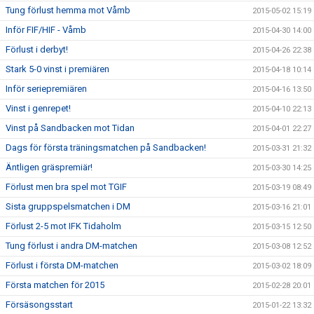
Tung förlust hemma mot Våmb
2015-05-02 15:19
Inför FIF/HIF - Våmb
2015-04-30 14:00
Förlust i derbyt!
2015-04-26 22:38
Stark 5-0 vinst i premiären
2015-04-18 10:14
Inför seriepremiären
2015-04-16 13:50
Vinst i genrepet!
2015-04-10 22:13
Vinst på Sandbacken mot Tidan
2015-04-01 22:27
Dags för första träningsmatchen på Sandbacken!
2015-03-31 21:32
Äntligen gräspremiär!
2015-03-30 14:25
Förlust men bra spel mot TGIF
2015-03-19 08:49
Sista gruppspelsmatchen i DM
2015-03-16 21:01
Förlust 2-5 mot IFK Tidaholm
2015-03-15 12:50
Tung förlust i andra DM-matchen
2015-03-08 12:52
Förlust i första DM-matchen
2015-03-02 18:09
Första matchen för 2015
2015-02-28 20:01
Försäsongsstart
2015-01-22 13:32