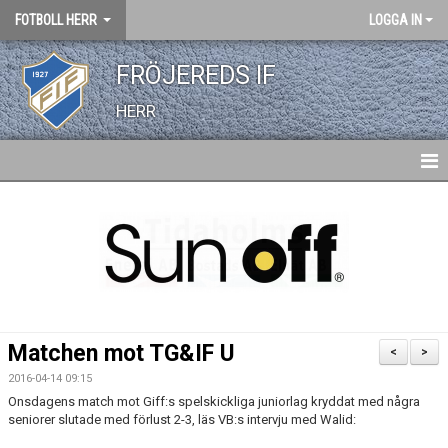
FOTBOLL HERR
LOGGA IN
FRÖJEREDS IF
HERR
HEM
NYHETER
KALENDER
TRUPPEN
Matchen mot TG&IF U
<
>
BILDGALLERI
2016-04-14 09:15
Onsdagens match mot Giff:s spelskickliga juniorlag kryddat med några
DOKUMENT
seniorer slutade med förlust 2-3, läs VB:s intervju med Walid: