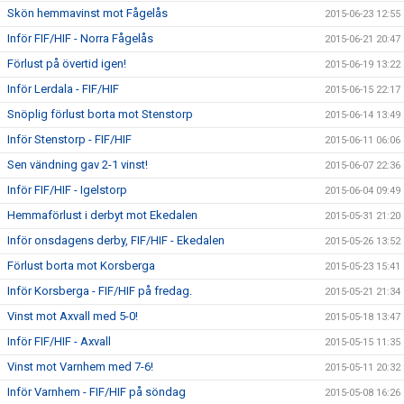
Skön hemmavinst mot Fågelås
2015-06-23 12:55
Inför FIF/HIF - Norra Fågelås
2015-06-21 20:47
Förlust på övertid igen!
2015-06-19 13:22
Inför Lerdala - FIF/HIF
2015-06-15 22:17
Snöplig förlust borta mot Stenstorp
2015-06-14 13:49
Inför Stenstorp - FIF/HIF
2015-06-11 06:06
Sen vändning gav 2-1 vinst!
2015-06-07 22:36
Inför FIF/HIF - Igelstorp
2015-06-04 09:49
Hemmaförlust i derbyt mot Ekedalen
2015-05-31 21:20
Inför onsdagens derby, FIF/HIF - Ekedalen
2015-05-26 13:52
Förlust borta mot Korsberga
2015-05-23 15:41
Inför Korsberga - FIF/HIF på fredag.
2015-05-21 21:34
Vinst mot Axvall med 5-0!
2015-05-18 13:47
Inför FIF/HIF - Axvall
2015-05-15 11:35
Vinst mot Varnhem med 7-6!
2015-05-11 20:32
Inför Varnhem - FIF/HIF på söndag
2015-05-08 16:26