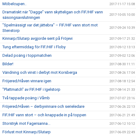
Möbelcupen..
2017-11-17 15:08
Dramatiskt när "Dagge" vann skytteligan och FIF/HIF vann
2017-10-05 10:00
säsongsavslutningen
"Spelmässigt var det jättebra" – FIF/HIF vann stort mot
2017-09-24 10:39
Stenstorp
Kinnarp/Slutarp avgjorde sent på Fröjevi
2017-09-17 21:32
Tung eftermiddag för FIF/HIF i Floby
2017-09-12 13:13
Delad poäng i toppmatchen
2017-09-02 12:06
Bilder!
2017-08-30 11:11
Vändning och vinst i derbyt mot Korsberga
2017-08-26 17:04
Fröjered/Håven vinnare igen
2017-08-18 12:54
"Plattmatch" av FIF/HIF i Igelstorp
2017-08-14 21:33
Två tappade poäng i Våmb
2017-07-07 23:16
Fröjered/Håven – derbyvinnare och serieledare
2017-06-26 22:13
FIF/HIF vann stort – och knappade in på toppen
2017-06-21 21:49
Storstryk mot Fagersanna...
2017-06-12 10:12
Förlust mot Kinnarp/Slutarp
2017-06-09 22:49