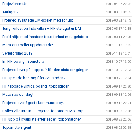
Fröjevipremiär!
2019-04-07 20:52
Äntligen?
2019-03-30 08:15
Fröjered avslutade DM-spelet med förlust
2019-03-24 18:13
Tung förlust på Tidavallen – FIF utslaget ur DM
2019-03-17 17:48
Frejd nöjd med insatsen trots förlust mot Igelstorp
2019-03-14 21:58
Maratontabeller uppdaterade!
2018-11-13 11:25
Serieförslag 2019
2018-11-12 12:01
En FIF-poäng i Stenstorp
2018-10-07 19:00
Fröjered lever på hoppet inför den sista omgången
2018-10-05 17:13
FIF spelade bort sig från kvalstriden?
2018-09-26 12:04
FIF tappade viktiga poäng i toppstriden
2018-09-17 20:30
Match på söndag!
2018-09-13 12:06
Fröjered överlägset i kommunderbyt
2018-09-12 20:54
Bollen ville inte in – Fröjered förlorade i Mölltorp
2018-09-03 17:28
FIF upp på kvalplats efter seger i toppmatchen
2018-08-28 22:06
Toppmatch igen!
2018-08-25 07:58