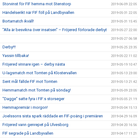
Storvinst för FIF hemma mot Stenstorp
2019-06-09 22:05
Händelserikt när FIF föll på Landbyvallen
2019-05-31 22:05
Bortamatch ikväll!
2019-05-31 15:45
"Alla är besvikna över insatsen" – Fröjered förlorade derbyt
2019-05-27 22:00
2019-05-27 06:58
Derby!!!
2019-05-25 23:35
Yassin tillbaka!
2019-05-22 11:02
Fröjered vinnare igen – derby nästa
2019-05-19 10:47
U-lagsmatch mot Tomten på Klostervallen
2019-05-13 23:00
Sent mål fällde FIF mot Tomten
2019-05-13 21:42
Hemmamatch mot Tomten på söndag!
2019-05-09 23:05
"Dagge" satte fyra i FIF:s storseger
2019-05-05 21:19
Hemmapremiär i morgon!
2019-05-04 15:13
Joelssons sista spark räddade en FIF-poäng i premiären
2019-04-29 16:09
Fröjered vann genrepet på Ulvesborg
2019-04-20 16:56
FIF segrade på Landbyvallen
2019-04-17 11:21