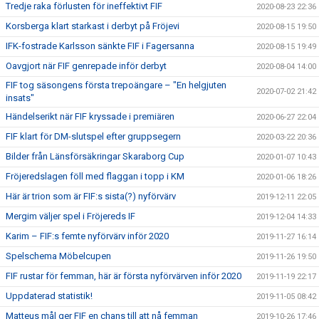
Tredje raka förlusten för ineffektivt FIF
2020-08-23 22:36
Korsberga klart starkast i derbyt på Fröjevi
2020-08-15 19:50
IFK-fostrade Karlsson sänkte FIF i Fagersanna
2020-08-15 19:49
Oavgjort när FIF genrepade inför derbyt
2020-08-04 14:00
FIF tog säsongens första trepoängare – "En helgjuten
2020-07-02 21:42
insats"
Händelserikt när FIF kryssade i premiären
2020-06-27 22:04
FIF klart för DM-slutspel efter gruppsegern
2020-03-22 20:36
Bilder från Länsförsäkringar Skaraborg Cup
2020-01-07 10:43
Fröjeredslagen föll med flaggan i topp i KM
2020-01-06 18:26
Här är trion som är FIF:s sista(?) nyförvärv
2019-12-11 22:05
Mergim väljer spel i Fröjereds IF
2019-12-04 14:33
Karim – FIF:s femte nyförvärv inför 2020
2019-11-27 16:14
Spelschema Möbelcupen
2019-11-26 19:50
FIF rustar för femman, här är första nyförvärven inför 2020
2019-11-19 22:17
Uppdaterad statistik!
2019-11-05 08:42
Matteus mål ger FIF en chans till att nå femman
2019-10-26 17:46