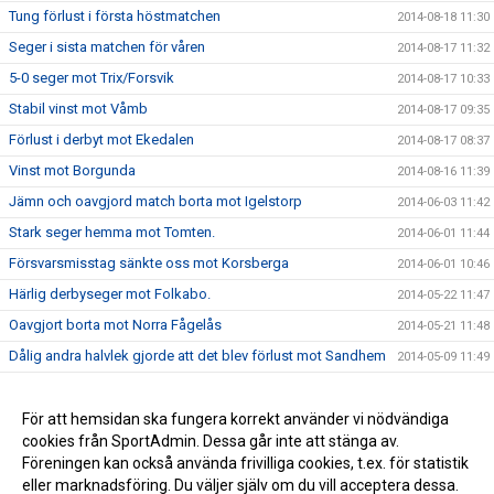
Tung förlust i första höstmatchen
2014-08-18 11:30
Seger i sista matchen för våren
2014-08-17 11:32
5-0 seger mot Trix/Forsvik
2014-08-17 10:33
Stabil vinst mot Våmb
2014-08-17 09:35
Förlust i derbyt mot Ekedalen
2014-08-17 08:37
Vinst mot Borgunda
2014-08-16 11:39
Jämn och oavgjord match borta mot Igelstorp
2014-06-03 11:42
Stark seger hemma mot Tomten.
2014-06-01 11:44
Försvarsmisstag sänkte oss mot Korsberga
2014-06-01 10:46
Härlig derbyseger mot Folkabo.
2014-05-22 11:47
Oavgjort borta mot Norra Fågelås
2014-05-21 11:48
Dålig andra halvlek gjorde att det blev förlust mot Sandhem
2014-05-09 11:49
Stark insats i andra seriematchen
2014-05-08 11:50
Vinst för A-laget i seriepremiären
För att hemsidan ska fungera korrekt använder vi nödvändiga
2014-04-29 11:51
cookies från SportAdmin. Dessa går inte att stänga av.
Bra match mot Stenstorp trots förlust
2014-04-09 11:52
Föreningen kan också använda frivilliga cookies, t.ex. för statistik
eller marknadsföring. Du väljer själv om du vill acceptera dessa.