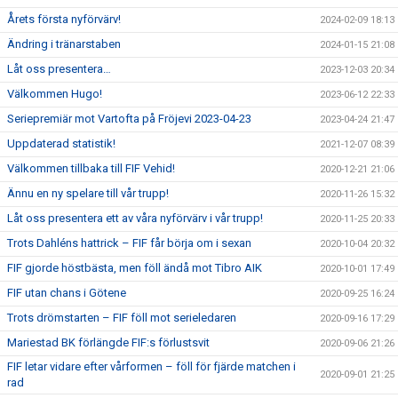
Årets första nyförvärv!
2024-02-09 18:13
Ändring i tränarstaben
2024-01-15 21:08
Låt oss presentera…
2023-12-03 20:34
Välkommen Hugo!
2023-06-12 22:33
Seriepremiär mot Vartofta på Fröjevi 2023-04-23
2023-04-24 21:47
Uppdaterad statistik!
2021-12-07 08:39
Välkommen tillbaka till FIF Vehid!
2020-12-21 21:06
Ännu en ny spelare till vår trupp!
2020-11-26 15:32
Låt oss presentera ett av våra nyförvärv i vår trupp!
2020-11-25 20:33
Trots Dahléns hattrick – FIF får börja om i sexan
2020-10-04 20:32
FIF gjorde höstbästa, men föll ändå mot Tibro AIK
2020-10-01 17:49
FIF utan chans i Götene
2020-09-25 16:24
Trots drömstarten – FIF föll mot serieledaren
2020-09-16 17:29
Mariestad BK förlängde FIF:s förlustsvit
2020-09-06 21:26
FIF letar vidare efter vårformen – föll för fjärde matchen i
2020-09-01 21:25
rad