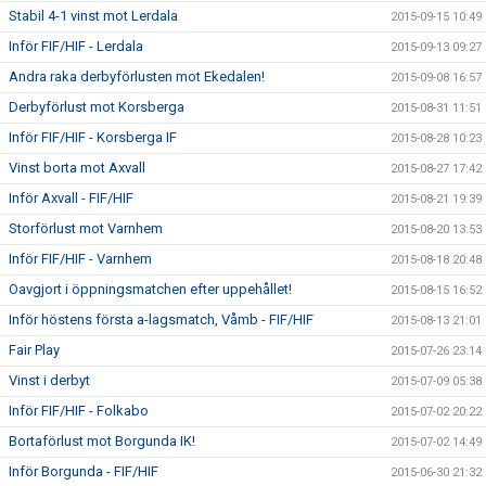
Stabil 4-1 vinst mot Lerdala
2015-09-15 10:49
Inför FIF/HIF - Lerdala
2015-09-13 09:27
Andra raka derbyförlusten mot Ekedalen!
2015-09-08 16:57
Derbyförlust mot Korsberga
2015-08-31 11:51
Inför FIF/HIF - Korsberga IF
2015-08-28 10:23
Vinst borta mot Axvall
2015-08-27 17:42
Inför Axvall - FIF/HIF
2015-08-21 19:39
Storförlust mot Varnhem
2015-08-20 13:53
Inför FIF/HIF - Varnhem
2015-08-18 20:48
Oavgjort i öppningsmatchen efter uppehållet!
2015-08-15 16:52
Inför höstens första a-lagsmatch, Våmb - FIF/HIF
2015-08-13 21:01
Fair Play
2015-07-26 23:14
Vinst i derbyt
2015-07-09 05:38
Inför FIF/HIF - Folkabo
2015-07-02 20:22
Bortaförlust mot Borgunda IK!
2015-07-02 14:49
Inför Borgunda - FIF/HIF
2015-06-30 21:32