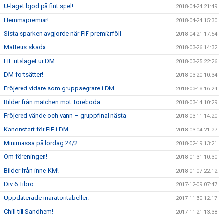
U-laget bjöd på fint spel!
2018-04-24 21:49
Hemmapremiär!
2018-04-24 15:30
Sista sparken avgjorde när FIF premiärföll
2018-04-21 17:54
Matteus skada
2018-03-26 14:32
FIF utslaget ur DM
2018-03-25 22:26
DM fortsätter!
2018-03-20 10:34
Fröjered vidare som gruppsegrare i DM
2018-03-18 16:24
Bilder från matchen mot Töreboda
2018-03-14 10:29
Fröjered vände och vann – gruppfinal nästa
2018-03-11 14:20
Kanonstart för FIF i DM
2018-03-04 21:27
Minimässa på lördag 24/2
2018-02-19 13:21
Om föreningen!
2018-01-31 10:30
Bilder från inne-KM!
2018-01-07 22:12
Div 6 Tibro
2017-12-09 07:47
Uppdaterade maratontabeller!
2017-11-30 12:17
Chill till Sandhem!
2017-11-21 13:38