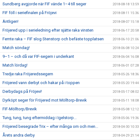
Sundberg avgjorde när FIF vände 1–4 till seger
2018-08-18 13:59
FIF föll i seriefinalen på Fröjevi
2018-08-11 15:36
Äntligen!
2018-08-07 15:18
Fröjered upp i serieledning efter sjätte raka vinsten
2018-06-17 20:58
Femte raka – FIF slog Stenstorp och befäste topplatsen
2018-06-10 21:06
Match söndag!
2018-06-08 10:24
9–1 – och då var FIF-segern i underkant
2018-06-04 16:08
Match lördag!
2018-06-01 07:28
Tredje raka Fröjeredssegern
2018-05-26 18:36
Fröjered vann derbyt och hakar på i toppen
2018-05-20 19:44
Derbydags på Fröjevi!
2018-05-17 08:02
Dyrköpt seger för Fröjered mot Mölltorp-Brevik
2018-05-11 18:08
FIF-Mölltorp/Brevik
2018-05-08 12:12
Tung, tung, tung eftermiddag i Igelstorp...
2018-05-06 19:36
Fröjered besegrade Trix – efter många om och men...
2018-04-30 10:33
Årets andra derby
2018-04-29 21:14