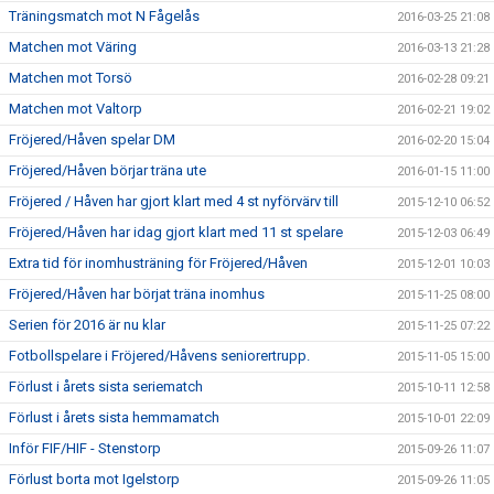
Träningsmatch mot N Fågelås
2016-03-25 21:08
Matchen mot Väring
2016-03-13 21:28
Matchen mot Torsö
2016-02-28 09:21
Matchen mot Valtorp
2016-02-21 19:02
Fröjered/Håven spelar DM
2016-02-20 15:04
Fröjered/Håven börjar träna ute
2016-01-15 11:00
Fröjered / Håven har gjort klart med 4 st nyförvärv till
2015-12-10 06:52
Fröjered/Håven har idag gjort klart med 11 st spelare
2015-12-03 06:49
Extra tid för inomhusträning för Fröjered/Håven
2015-12-01 10:03
Fröjered/Håven har börjat träna inomhus
2015-11-25 08:00
Serien för 2016 är nu klar
2015-11-25 07:22
Fotbollspelare i Fröjered/Håvens seniorertrupp.
2015-11-05 15:00
Förlust i årets sista seriematch
2015-10-11 12:58
Förlust i årets sista hemmamatch
2015-10-01 22:09
Inför FIF/HIF - Stenstorp
2015-09-26 11:07
Förlust borta mot Igelstorp
2015-09-26 11:05