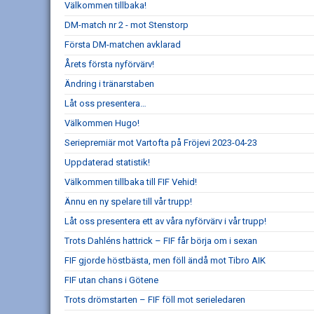
Välkommen tillbaka!
DM-match nr 2 - mot Stenstorp
Första DM-matchen avklarad
Årets första nyförvärv!
Ändring i tränarstaben
Låt oss presentera…
Välkommen Hugo!
Seriepremiär mot Vartofta på Fröjevi 2023-04-23
Uppdaterad statistik!
Välkommen tillbaka till FIF Vehid!
Ännu en ny spelare till vår trupp!
Låt oss presentera ett av våra nyförvärv i vår trupp!
Trots Dahléns hattrick – FIF får börja om i sexan
FIF gjorde höstbästa, men föll ändå mot Tibro AIK
FIF utan chans i Götene
Trots drömstarten – FIF föll mot serieledaren