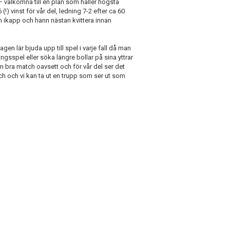
 välkomna till en plan som håller högsta
) vinst för vår del, ledning 7-2 efter ca 60
m ikapp och hann nästan kvittera innan
agen lär bjuda upp till spel i varje fall då man
ngsspel eller söka längre bollar på sina yttrar
n bra match oavsett och för vår del ser det
atch och vi kan ta ut en trupp som ser ut som