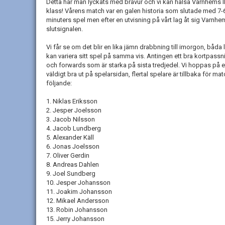
Detta har man lyckats med bravur och vi kan hälsa Varnhems IF
klass! Vårens match var en galen historia som slutade med 7-6 (!
minuters spel men efter en utvisning på vårt lag åt sig Varnhe
slutsignalen.
Vi får se om det blir en lika jämn drabbning till imorgon, båda l
kan variera sitt spel på samma vis. Antingen ett bra kortpassni
och forwards som är starka på sista tredjedel. Vi hoppas på e
väldigt bra ut på spelarsidan, flertal spelare är tillbaka för m
följande:
1. Niklas Eriksson
2. Jesper Joelsson
3. Jacob Nilsson
4. Jacob Lundberg
5. Alexander Käll
6. Jonas Joelsson
7. Oliver Gerdin
8. Andreas Dahlen
9. Joel Sundberg
10. Jesper Johansson
11. Joakim Johansson
12. Mikael Andersson
13. Robin Johansson
15. Jerry Johansson