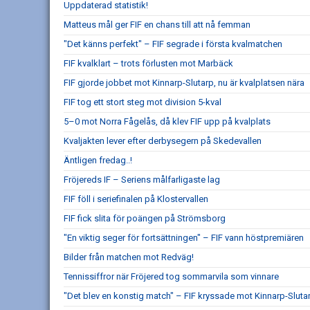
Uppdaterad statistik!
Matteus mål ger FIF en chans till att nå femman
"Det känns perfekt" – FIF segrade i första kvalmatchen
FIF kvalklart – trots förlusten mot Marbäck
FIF gjorde jobbet mot Kinnarp-Slutarp, nu är kvalplatsen nära
FIF tog ett stort steg mot division 5-kval
5–0 mot Norra Fågelås, då klev FIF upp på kvalplats
Kvaljakten lever efter derbysegern på Skedevallen
Äntligen fredag..!
Fröjereds IF – Seriens målfarligaste lag
FIF föll i seriefinalen på Klostervallen
FIF fick slita för poängen på Strömsborg
"En viktig seger för fortsättningen" – FIF vann höstpremiären
Bilder från matchen mot Redväg!
Tennissiffror när Fröjered tog sommarvila som vinnare
"Det blev en konstig match" – FIF kryssade mot Kinnarp-Sluta