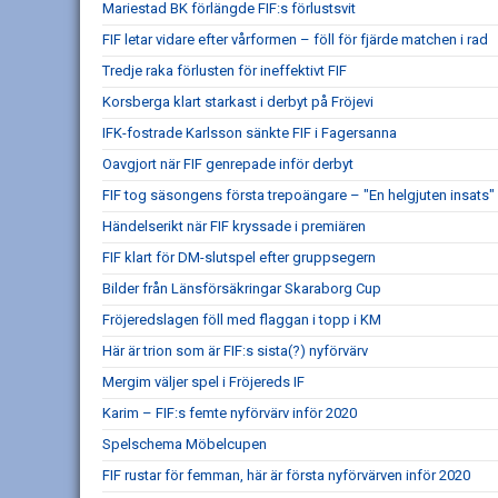
Mariestad BK förlängde FIF:s förlustsvit
FIF letar vidare efter vårformen – föll för fjärde matchen i rad
Tredje raka förlusten för ineffektivt FIF
Korsberga klart starkast i derbyt på Fröjevi
IFK-fostrade Karlsson sänkte FIF i Fagersanna
Oavgjort när FIF genrepade inför derbyt
FIF tog säsongens första trepoängare – "En helgjuten insats"
Händelserikt när FIF kryssade i premiären
FIF klart för DM-slutspel efter gruppsegern
Bilder från Länsförsäkringar Skaraborg Cup
Fröjeredslagen föll med flaggan i topp i KM
Här är trion som är FIF:s sista(?) nyförvärv
Mergim väljer spel i Fröjereds IF
Karim – FIF:s femte nyförvärv inför 2020
Spelschema Möbelcupen
FIF rustar för femman, här är första nyförvärven inför 2020