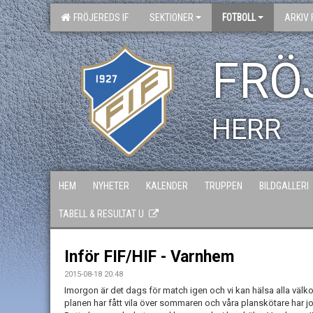
FRÖJEREDS IF
SEKTIONER
FOTBOLL
ARKIV 
FRÖ
HERR
HEM
NYHETER
KALENDER
TRUPPEN
BILDGALLERI
TABELL & RESULTAT U
Inför FIF/HIF - Varnhem
2015-08-18 20:48
Imorgon är det dags för match igen och vi kan hälsa alla välko
planen har fått vila över sommaren och våra planskötare har jo