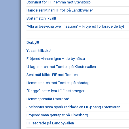
Storvinst för FIF hemma mot Stenstorp
Händelserikt när FIF föll på Landbyvallen
Bortamatch ikväll!
"Alla är besvikna över insatsen" – Fröjered förlorade derbyt
Derby!!!
Yassin tillbaka!
Fröjered vinnare igen – derby nästa
U-lagsmatch mot Tomten på Klostervallen
Sent mål fällde FIF mot Tomten
Hemmamatch mot Tomten på söndag!
"Dagge" satte fyra i FIF:s storseger
Hemmapremiär i morgon!
Joelssons sista spark räddade en FIF-poäng i premiären
Fröjered vann genrepet på Ulvesborg
FIF segrade på Landbyvallen