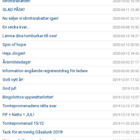
Idrottsrabatten!
2020-10-02 16:18
GLAD PÅSK!
2020-04-11 10:48
Nu säljer vi idrottsrabatter igen!
2020-04-01 22:15
En vecka kvar...
2020-03-08 10:35
Lämna dina tomburkar till oss!
2020-02-15 18:27
Spin of hope
2020-02-12 20:50
Heja Jörgen!
2020-02-12 18:42
Årsmötesdags!
2020-02-02 21:17
Information angående registerutdrag för ledare
2020-02-02 20:56
Gott nytt år!
2019-12-31 17:52
God jul!
2019-12-25
Bingolottos uppesittarlotter!
2019-12-22 15:07
Tomtepromenadens rätta svar
2019-12-15 17:28
FIF + Netto = JUL!
2019-12-13 18:15
Tomtepromenad 15/12
2019-11-25 23:03
Tack för en trevlig Gåsalunk 2019!
2019-11-02 19:35