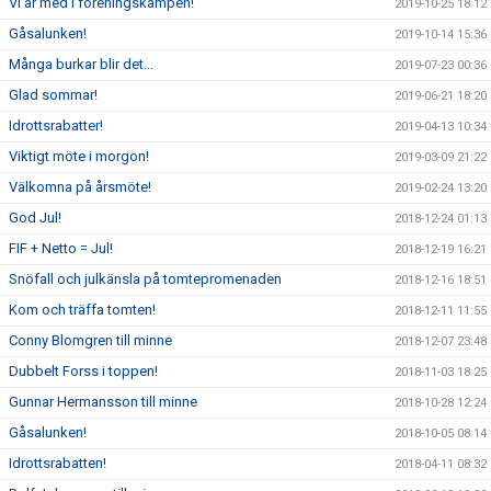
Vi är med i föreningskampen!
2019-10-25 18:12
Gåsalunken!
2019-10-14 15:36
Många burkar blir det...
2019-07-23 00:36
Glad sommar!
2019-06-21 18:20
Idrottsrabatter!
2019-04-13 10:34
Viktigt möte i morgon!
2019-03-09 21:22
Välkomna på årsmöte!
2019-02-24 13:20
God Jul!
2018-12-24 01:13
FIF + Netto = Jul!
2018-12-19 16:21
Snöfall och julkänsla på tomtepromenaden
2018-12-16 18:51
Kom och träffa tomten!
2018-12-11 11:55
Conny Blomgren till minne
2018-12-07 23:48
Dubbelt Forss i toppen!
2018-11-03 18:25
Gunnar Hermansson till minne
2018-10-28 12:24
Gåsalunken!
2018-10-05 08:14
Idrottsrabatten!
2018-04-11 08:32