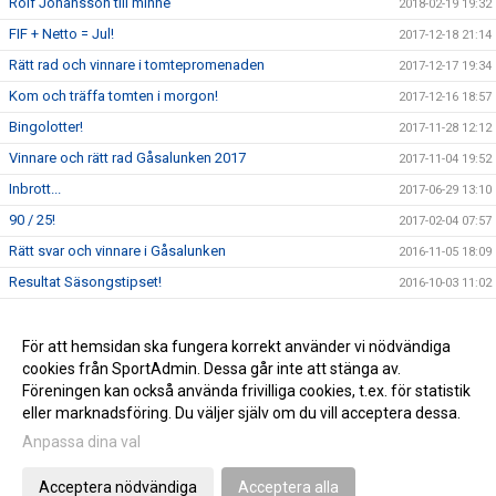
Rolf Johansson till minne
2018-02-19 19:32
FIF + Netto = Jul!
2017-12-18 21:14
Rätt rad och vinnare i tomtepromenaden
2017-12-17 19:34
Kom och träffa tomten i morgon!
2017-12-16 18:57
Bingolotter!
2017-11-28 12:12
Vinnare och rätt rad Gåsalunken 2017
2017-11-04 19:52
Inbrott...
2017-06-29 13:10
90 / 25!
2017-02-04 07:57
Rätt svar och vinnare i Gåsalunken
2016-11-05 18:09
Resultat Säsongstipset!
2016-10-03 11:02
Vår policy för barn & ungdomsverksamheten
2015-11-20 10:14
Gräsroten!
För att hemsidan ska fungera korrekt använder vi nödvändiga
2014-11-20 10:49
cookies från SportAdmin. Dessa går inte att stänga av.
2014-09-19 13:56
Föreningen kan också använda frivilliga cookies, t.ex. för statistik
eller marknadsföring. Du väljer själv om du vill acceptera dessa.
Anpassa dina val
Cookie-inställningar
Gå till Webbversion
Acceptera nödvändiga
Acceptera alla