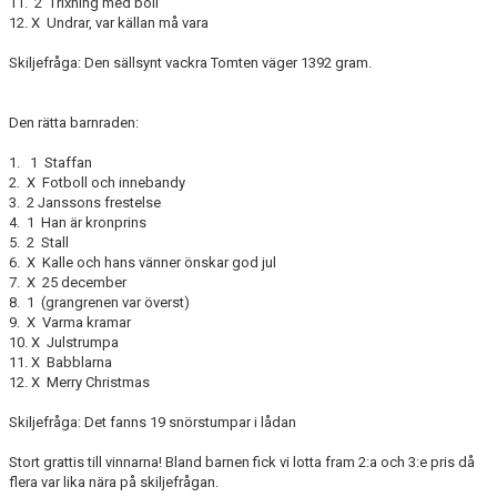
11. 2 Trixning med boll
12. X Undrar, var källan må vara
Skiljefråga: Den sällsynt vackra Tomten väger 1392 gram.
Den rätta barnraden:
1. 1 Staffan
2. X Fotboll och innebandy
3. 2 Janssons frestelse
4. 1 Han är kronprins
5. 2 Stall
6. X Kalle och hans vänner önskar god jul
7. X 25 december
8. 1 (grangrenen var överst)
9. X Varma kramar
10. X Julstrumpa
11. X Babblarna
12. X Merry Christmas
Skiljefråga: Det fanns 19 snörstumpar i lådan
Stort grattis till vinnarna! Bland barnen fick vi lotta fram 2:a och 3:e pris då
flera var lika nära på skiljefrågan.