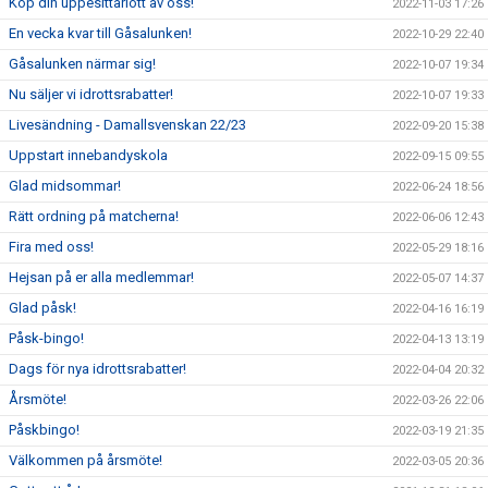
Köp din uppesittarlott av oss!
2022-11-03 17:26
En vecka kvar till Gåsalunken!
2022-10-29 22:40
Gåsalunken närmar sig!
2022-10-07 19:34
Nu säljer vi idrottsrabatter!
2022-10-07 19:33
Livesändning - Damallsvenskan 22/23
2022-09-20 15:38
Uppstart innebandyskola
2022-09-15 09:55
Glad midsommar!
2022-06-24 18:56
Rätt ordning på matcherna!
2022-06-06 12:43
Fira med oss!
2022-05-29 18:16
Hejsan på er alla medlemmar!
2022-05-07 14:37
Glad påsk!
2022-04-16 16:19
Påsk-bingo!
2022-04-13 13:19
Dags för nya idrottsrabatter!
2022-04-04 20:32
Årsmöte!
2022-03-26 22:06
Påskbingo!
2022-03-19 21:35
Välkommen på årsmöte!
2022-03-05 20:36