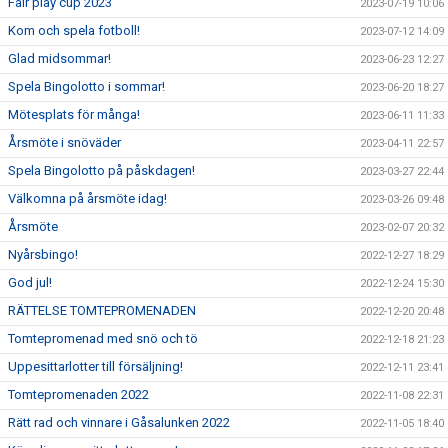
Fair play cup 2023
2023-07-19 10:06
Kom och spela fotboll!
2023-07-12 14:09
Glad midsommar!
2023-06-23 12:27
Spela Bingolotto i sommar!
2023-06-20 18:27
Mötesplats för många!
2023-06-11 11:33
Årsmöte i snöväder
2023-04-11 22:57
Spela Bingolotto på påskdagen!
2023-03-27 22:44
Välkomna på årsmöte idag!
2023-03-26 09:48
Årsmöte
2023-02-07 20:32
Nyårsbingo!
2022-12-27 18:29
God jul!
2022-12-24 15:30
RÄTTELSE TOMTEPROMENADEN
2022-12-20 20:48
Tomtepromenad med snö och tö
2022-12-18 21:23
Uppesittarlotter till försäljning!
2022-12-11 23:41
Tomtepromenaden 2022
2022-11-08 22:31
Rätt rad och vinnare i Gåsalunken 2022
2022-11-05 18:40