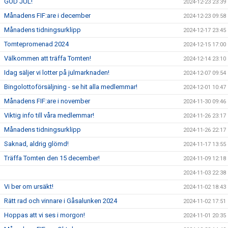
GOD JUL!
2024-12-23 23:39
Månadens FIF:are i december
2024-12-23 09:58
Månadens tidningsurklipp
2024-12-17 23:45
Tomtepromenad 2024
2024-12-15 17:00
Välkommen att träffa Tomten!
2024-12-14 23:10
Idag säljer vi lotter på julmarknaden!
2024-12-07 09:54
Bingolottoförsäljning - se hit alla medlemmar!
2024-12-01 10:47
Månadens FIF:are i november
2024-11-30 09:46
Viktig info till våra medlemmar!
2024-11-26 23:17
Månadens tidningsurklipp
2024-11-26 22:17
Saknad, aldrig glömd!
2024-11-17 13:55
Träffa Tomten den 15 december!
2024-11-09 12:18
2024-11-03 22:38
Vi ber om ursäkt!
2024-11-02 18:43
Rätt rad och vinnare i Gåsalunken 2024
2024-11-02 17:51
Hoppas att vi ses i morgon!
2024-11-01 20:35