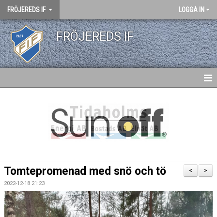
FRÖJEREDS IF
LOGGA IN
FRÖJEREDS IF
HEM
NYHETER
KONTAKT
KALENDER
Tomtepromenad med snö och tö
<
>
DOKUMENT
2022-12-18 21:23
MATCHER