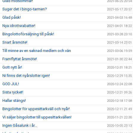
Glad midsommar!
2021-06-25 20:54
Suger det i bingo-tarmen?
2021-05-17 20:57
Glad påsk!
2021-04-03 16:48
Nya idrottsrabatter!
2021-04-01 18:22
Bingolottoförsäljning till påsk!
2021-03-28 23:10
Snart årsmöte!
2021-03-14 23:01
Till minne av en saknad medlem och vän
2021-03-06 19:59
Framflyttat årsmöte!
2021-01-30 22:44
Gott nytt år!
2020-12-31 18:21
Ni finns det nyårslotter igen!
2020-12-29 15:35
GOD JUL!
2020-12-24 22:08
Sista rycket!
2020-12-21 09:26
Hallar stängs!
2020-12-18 17:58
Bingolotter för uppesittarkväll och nyår!
2020-12-11 21:49
Vi säljer bingolotter till uppesittarkvällen!
2020-11-21 22:30
Ingen Gåsalunk i år...
2020-10-05 23:13