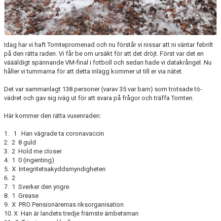
Idag har vi haft Tomtepromenad och nu förstår vi nissar att ni väntar febrilt
på den rätta raden. Vi får be om ursäkt för att det dröjt. Först var det en
väääldigt spännande VM-final i fotboll och sedan hade vi datakrångel. Nu
håller vi tummarna för att detta inlägg kommer ut till er via nätet.
Det var sammanlagt 138 personer (varav 35 var barn) som trotsade tö-
vädret och gav sig iväg ut för att svara på frågor och träffa Tomten.
Här kommer den rätta vuxenraden:
1. 1 Han vägrade ta coronavaccin
2. 2 8 guld
3. 2 Hold me closer
4. 1 0 (ingenting)
5. X Integritetsakyddsmyndigheten
6. 2
7. 1 Sverker den yngre
8. 1 Grease
9. X PRO Pensionärernas riksorganisation
10. X Han är landets tredje främste ämbetsman