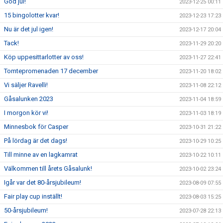
God jul!
2023-12-25 00:11
15 bingolotter kvar!
2023-12-23 17:23
Nu är det jul igen!
2023-12-17 20:04
Tack!
2023-11-29 20:20
Köp uppesittarlotter av oss!
2023-11-27 22:41
Tomtepromenaden 17 december
2023-11-20 18:02
Vi säljer Ravelli!
2023-11-08 22:12
Gåsalunken 2023
2023-11-04 18:59
I morgon kör vi!
2023-11-03 18:19
Minnesbok för Casper
2023-10-31 21:22
På lördag är det dags!
2023-10-29 10:25
Till minne av en lagkamrat
2023-10-22 10:11
Välkommen till årets Gåsalunk!
2023-10-02 23:24
Igår var det 80-årsjubileum!
2023-08-09 07:55
Fair play cup inställt!
2023-08-03 15:25
50-årsjubileum!
2023-07-28 22:13