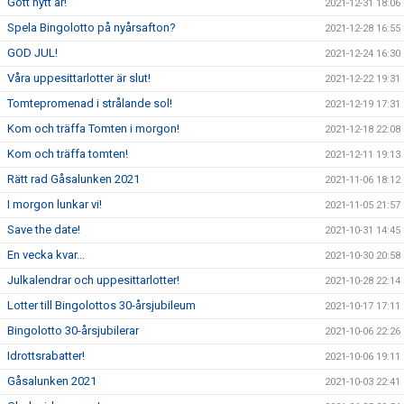
Gott nytt år!
2021-12-31 18:06
Spela Bingolotto på nyårsafton?
2021-12-28 16:55
GOD JUL!
2021-12-24 16:30
Våra uppesittarlotter är slut!
2021-12-22 19:31
Tomtepromenad i strålande sol!
2021-12-19 17:31
Kom och träffa Tomten i morgon!
2021-12-18 22:08
Kom och träffa tomten!
2021-12-11 19:13
Rätt rad Gåsalunken 2021
2021-11-06 18:12
I morgon lunkar vi!
2021-11-05 21:57
Save the date!
2021-10-31 14:45
En vecka kvar...
2021-10-30 20:58
Julkalendrar och uppesittarlotter!
2021-10-28 22:14
Lotter till Bingolottos 30-årsjubileum
2021-10-17 17:11
Bingolotto 30-årsjubilerar
2021-10-06 22:26
Idrottsrabatter!
2021-10-06 19:11
Gåsalunken 2021
2021-10-03 22:41