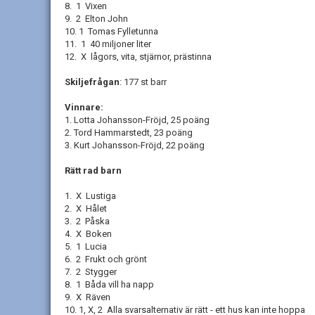
8. 1 Vixen
9. 2 Elton John
10. 1 Tomas Fylletunna
11. 1 40 miljoner liter
12. X lågors, vita, stjärnor, prästinna
Skiljefrågan
: 177 st barr
Vinnare:
1. Lotta Johansson-Fröjd, 25 poäng
2. Tord Hammarstedt, 23 poäng
3. Kurt Johansson-Fröjd, 22 poäng
Rätt rad barn
1. X Lustiga
2. X Hålet
3. 2 Påska
4. X Boken
5. 1 Lucia
6. 2 Frukt och grönt
7. 2 Stygger
8. 1 Båda vill ha napp
9. X Räven
10. 1, X, 2 Alla svarsalternativ är rätt - ett hus kan inte hoppa