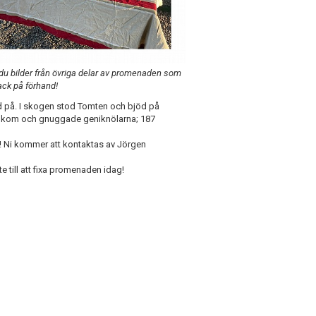
du bilder från övriga delar av promenaden som
ack på förhand!
 på. I skogen stod Tomten och bjöd på
e kom och gnuggade geniknölarna; 187
er! Ni kommer att kontaktas av Jörgen
te till att fixa promenaden idag!