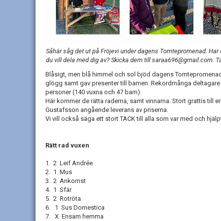
Såhär såg det ut på Fröjevi under dagens Tomtepromenad. Har 
du vill dela med dig av? Skicka dem till saraa696@gmail.com. T
Blåsigt, men blå himmel och sol bjöd dagens Tomtepromenad
glögg samt gav presenter till barnen. Rekordmånga deltagar
personer (140 vuxna och 47 barn).
Här kommer de rätta raderna, samt vinnarna. Stort grattis till 
Gustafsson angående leverans av priserna.
Vi vill också säga ett stort TACK till alla som var med och hjälp
Rätt rad vuxen
1. 2 Leif Andrée
2. 1 Mus
3. 2 Ankomst
4. 1 Sfär
5. 2 Rotröta
6. 1 Sus Domestica
7. X Ensam hemma