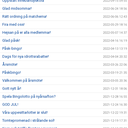
Uppstart innebandyskola
2022-09-15 09:55
Glad midsommar!
2022-06-24 18:56
Rätt ordning på matcherna!
2022-06-06 12:43
Fira med oss!
2022-05-29 18:16
Hejsan på er alla medlemmar!
2022-05-07 14:37
Glad påsk!
2022-04-16 16:19
Påsk-bingo!
2022-04-13 13:19
Dags för nya idrottsrabatter!
2022-04-04 20:32
Årsmöte!
2022-03-26 22:06
Påskbingo!
2022-03-19 21:35
Välkommen på årsmöte!
2022-03-05 20:36
Gott nytt år!
2021-12-31 18:06
Spela Bingolotto på nyårsafton?
2021-12-28 16:55
GOD JUL!
2021-12-24 16:30
Våra uppesittarlotter är slut!
2021-12-22 19:31
Tomtepromenad i strålande sol!
2021-12-19 17:31