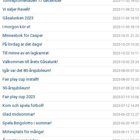
Tomtepromenaden 17 december
2023-11-20 18:02
Vi säljer Ravelli!
2023-11-08 22:12
Gåsalunken 2023
2023-11-04 18:59
I morgon kör vi!
2023-11-03 18:19
Minnesbok för Casper
2023-10-31 21:22
På lördag är det dags!
2023-10-29 10:25
Till minne av en lagkamrat
2023-10-22 10:11
Välkommen till årets Gåsalunk!
2023-10-02 23:24
Igår var det 80-årsjubileum!
2023-08-09 07:55
Fair play cup inställt!
2023-08-03 15:25
50-årsjubileum!
2023-07-28 22:13
Fair play cup 2023
2023-07-19 10:06
Kom och spela fotboll!
2023-07-12 14:09
Glad midsommar!
2023-06-23 12:27
Spela Bingolotto i sommar!
2023-06-20 18:27
Mötesplats för många!
2023-06-11 11:33