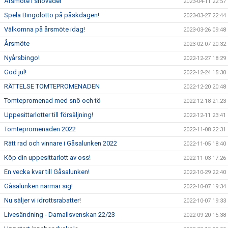
Årsmöte i snöväder
2023-04-11 22:57
Spela Bingolotto på påskdagen!
2023-03-27 22:44
Välkomna på årsmöte idag!
2023-03-26 09:48
Årsmöte
2023-02-07 20:32
Nyårsbingo!
2022-12-27 18:29
God jul!
2022-12-24 15:30
RÄTTELSE TOMTEPROMENADEN
2022-12-20 20:48
Tomtepromenad med snö och tö
2022-12-18 21:23
Uppesittarlotter till försäljning!
2022-12-11 23:41
Tomtepromenaden 2022
2022-11-08 22:31
Rätt rad och vinnare i Gåsalunken 2022
2022-11-05 18:40
Köp din uppesittarlott av oss!
2022-11-03 17:26
En vecka kvar till Gåsalunken!
2022-10-29 22:40
Gåsalunken närmar sig!
2022-10-07 19:34
Nu säljer vi idrottsrabatter!
2022-10-07 19:33
Livesändning - Damallsvenskan 22/23
2022-09-20 15:38