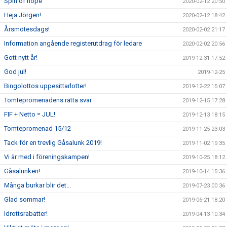
Spin of hope
2020-02-12 20:50
Heja Jörgen!
2020-02-12 18:42
Årsmötesdags!
2020-02-02 21:17
Information angående registerutdrag för ledare
2020-02-02 20:56
Gott nytt år!
2019-12-31 17:52
God jul!
2019-12-25
Bingolottos uppesittarlotter!
2019-12-22 15:07
Tomtepromenadens rätta svar
2019-12-15 17:28
FIF + Netto = JUL!
2019-12-13 18:15
Tomtepromenad 15/12
2019-11-25 23:03
Tack för en trevlig Gåsalunk 2019!
2019-11-02 19:35
Vi är med i föreningskampen!
2019-10-25 18:12
Gåsalunken!
2019-10-14 15:36
Många burkar blir det...
2019-07-23 00:36
Glad sommar!
2019-06-21 18:20
Idrottsrabatter!
2019-04-13 10:34