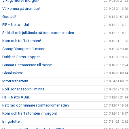
Viktigt möte i morgon!
2019-03-09 21:22
Välkomna på årsmöte!
2019-02-24 13:20
God Jul!
2018-12-24 01:13
FIF + Netto = Jul!
2018-12-19 16:21
Snöfall och julkänsla på tomtepromenaden
2018-12-16 18:51
Kom och träffa tomten!
2018-12-11 11:55
Conny Blomgren till minne
2018-12-07 23:48
Dubbelt Forss i toppen!
2018-11-03 18:25
Gunnar Hermansson till minne
2018-10-28 12:24
Gåsalunken!
2018-10-05 08:14
Idrottsrabatten!
2018-04-11 08:32
Rolf Johansson till minne
2018-02-19 19:32
FIF + Netto = Jul!
2017-12-18 21:14
Rätt rad och vinnare i tomtepromenaden
2017-12-17 19:34
Kom och träffa tomten i morgon!
2017-12-16 18:57
Bingolotter!
2017-11-28 12:12