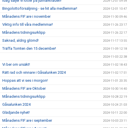
Idag säljer vi lotter på julmarknaden!
2024-12-07 09:54
Bingolottoförsäljning - se hit alla medlemmar!
2024-12-01 10:47
Månadens FIF:are i november
2024-11-30 09:46
Viktig info till våra medlemmar!
2024-11-26 23:17
Månadens tidningsurklipp
2024-11-26 22:17
Saknad, aldrig glömd!
2024-11-17 13:55
Träffa Tomten den 15 december!
2024-11-09 12:18
2024-11-03 22:38
Vi ber om ursäkt!
2024-11-02 18:43
Rätt rad och vinnare i Gåsalunken 2024
2024-11-02 17:51
Hoppas att vi ses i morgon!
2024-11-01 20:35
Månadens FIF:are Oktober
2024-10-30 14:40
Månadens tidningsurklipp
2024-10-28 22:19
Gåsalunken 2024
2024-10-24 21:03
Glädjande nyhet!
2024-10-11 22:00
Månadens FIF:are i september
2024-10-03 23:11