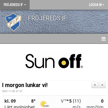
FRÖJEREDS IF
LOGGA IN
FRÖJEREDS IF
HEM
NYHETER
KONTAKT
KALENDER
I morgon lunkar vi!
<
>
DOKUMENT
2021-11-05 21:57
MATCHER