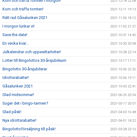
Kom och träffa Tomten i morgon!
2021-12-18 22:08
Kom och träffa tomten!
2021-12-11 19:13
Rätt rad Gåsalunken 2021
2021-11-06 18:12
I morgon lunkar vi!
2021-11-05 21:57
Save the date!
2021-10-31 14:45
En vecka kvar...
2021-10-30 20:58
Julkalendrar och uppesittarlotter!
2021-10-28 22:14
Lotter till Bingolottos 30-årsjubileum
2021-10-17 17:11
Bingolotto 30-årsjubilerar
2021-10-06 22:26
Idrottsrabatter!
2021-10-06 19:11
Gåsalunken 2021
2021-10-03 22:41
Glad midsommar!
2021-06-25 20:54
Suger det i bingo-tarmen?
2021-05-17 20:57
Glad påsk!
2021-04-03 16:48
Nya idrottsrabatter!
2021-04-01 18:22
Bingolottoförsäljning till påsk!
2021-03-28 23:10