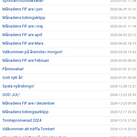
Spontanfotbollskvällar!
2025-07-02 17:28
Månadens FIF:are i juni
2025-06-29 15:16
Månadens tidningsklipp
2025-06-24 23:36
Månadens FIF:are i maj
2025-05-31 11:18
Månadens FIF:are april
2025-04-29 23:12
Månadens FIF:are Mars
2025-04-06 18:19
Välkommen på årsmöte i morgon!
2025-03-29 19:50
Månadens FIF:are Februari
2025-03-05 08:35
Påminnelse!
2025-01-07 21:52
Gott nytt år!
2025-01-01 00:04
Spela nyårsbingo!
2024-12-28 12:21
GOD JUL!
2024-12-23 23:39
Månadens FIF:are i december
2024-12-23 09:58
Månadens tidningsurklipp
2024-12-17 23:45
Tomtepromenad 2024
2024-12-15 17:00
Välkommen att träffa Tomten!
2024-12-14 23:10