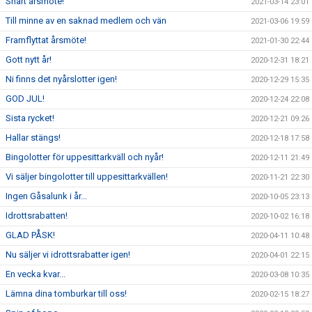
Snart årsmöte!
2021-03-14 23:01
Till minne av en saknad medlem och vän
2021-03-06 19:59
Framflyttat årsmöte!
2021-01-30 22:44
Gott nytt år!
2020-12-31 18:21
Ni finns det nyårslotter igen!
2020-12-29 15:35
GOD JUL!
2020-12-24 22:08
Sista rycket!
2020-12-21 09:26
Hallar stängs!
2020-12-18 17:58
Bingolotter för uppesittarkväll och nyår!
2020-12-11 21:49
Vi säljer bingolotter till uppesittarkvällen!
2020-11-21 22:30
Ingen Gåsalunk i år...
2020-10-05 23:13
Idrottsrabatten!
2020-10-02 16:18
GLAD PÅSK!
2020-04-11 10:48
Nu säljer vi idrottsrabatter igen!
2020-04-01 22:15
En vecka kvar...
2020-03-08 10:35
Lämna dina tomburkar till oss!
2020-02-15 18:27