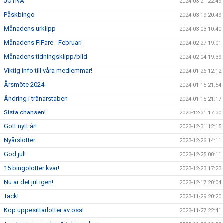
JOYNA
2024-03-21 22:49
Påskbingo
2024-03-19 20:49
Månadens urklipp
2024-03-03 10:40
Månadens FIFare - Februari
2024-02-27 19:01
Månadens tidningsklipp/bild
2024-02-04 19:39
Viktig info till våra medlemmar!
2024-01-26 12:12
Årsmöte 2024
2024-01-15 21:54
Ändring i tränarstaben
2024-01-15 21:17
Sista chansen!
2023-12-31 17:30
Gott nytt år!
2023-12-31 12:15
Nyårslotter
2023-12-26 14:11
God jul!
2023-12-25 00:11
15 bingolotter kvar!
2023-12-23 17:23
Nu är det jul igen!
2023-12-17 20:04
Tack!
2023-11-29 20:20
Köp uppesittarlotter av oss!
2023-11-27 22:41