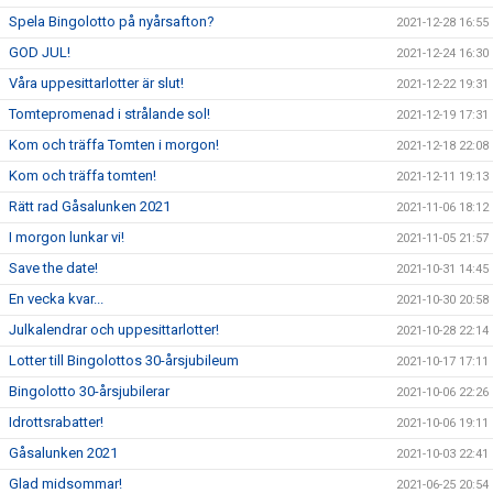
Spela Bingolotto på nyårsafton?
2021-12-28 16:55
GOD JUL!
2021-12-24 16:30
Våra uppesittarlotter är slut!
2021-12-22 19:31
Tomtepromenad i strålande sol!
2021-12-19 17:31
Kom och träffa Tomten i morgon!
2021-12-18 22:08
Kom och träffa tomten!
2021-12-11 19:13
Rätt rad Gåsalunken 2021
2021-11-06 18:12
I morgon lunkar vi!
2021-11-05 21:57
Save the date!
2021-10-31 14:45
En vecka kvar...
2021-10-30 20:58
Julkalendrar och uppesittarlotter!
2021-10-28 22:14
Lotter till Bingolottos 30-årsjubileum
2021-10-17 17:11
Bingolotto 30-årsjubilerar
2021-10-06 22:26
Idrottsrabatter!
2021-10-06 19:11
Gåsalunken 2021
2021-10-03 22:41
Glad midsommar!
2021-06-25 20:54