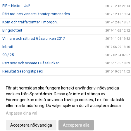
FIF + Netto = Jul!
2017-12-18 21:14
Rätt rad och vinnare i tomtepromenaden
2017-12-17 19:34
Kom och träffa tomten i morgon!
2017-12-16 18:57
Bingolotter!
2017-11-28 12:12
Vinnare och rätt rad Gåsalunken 2017
2017-11-04 19:52
Inbrott...
2017-06-29 13:10
90 / 25!
2017-02-04 07:57
Rätt svar och vinnare i Gåsalunken
2016-11-05 18:09
Resultat Säsongstipset!
2016-10-03 11:02
Vår policy för barn & ungdomsverksamheten
2015-11-20 10:14
Gräsroten!
För att hemsidan ska fungera korrekt använder vi nödvändiga
2014-11-20 10:49
cookies från SportAdmin. Dessa går inte att stänga av.
2014-09-19 13:56
Föreningen kan också använda frivilliga cookies, t.ex. för statistik
eller marknadsföring. Du väljer själv om du vill acceptera dessa.
Anpassa dina val
Cookie-inställningar
Gå till Webbversion
Acceptera nödvändiga
Acceptera alla