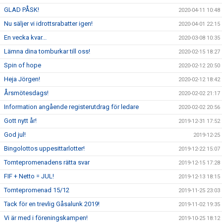
GLAD PÅSK!
2020-04-11 10:48
Nu säljer vi idrottsrabatter igen!
2020-04-01 22:15
En vecka kvar...
2020-03-08 10:35
Lämna dina tomburkar till oss!
2020-02-15 18:27
Spin of hope
2020-02-12 20:50
Heja Jörgen!
2020-02-12 18:42
Årsmötesdags!
2020-02-02 21:17
Information angående registerutdrag för ledare
2020-02-02 20:56
Gott nytt år!
2019-12-31 17:52
God jul!
2019-12-25
Bingolottos uppesittarlotter!
2019-12-22 15:07
Tomtepromenadens rätta svar
2019-12-15 17:28
FIF + Netto = JUL!
2019-12-13 18:15
Tomtepromenad 15/12
2019-11-25 23:03
Tack för en trevlig Gåsalunk 2019!
2019-11-02 19:35
Vi är med i föreningskampen!
2019-10-25 18:12