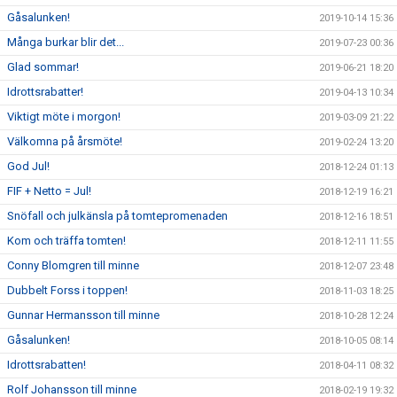
Gåsalunken!
2019-10-14 15:36
Många burkar blir det...
2019-07-23 00:36
Glad sommar!
2019-06-21 18:20
Idrottsrabatter!
2019-04-13 10:34
Viktigt möte i morgon!
2019-03-09 21:22
Välkomna på årsmöte!
2019-02-24 13:20
God Jul!
2018-12-24 01:13
FIF + Netto = Jul!
2018-12-19 16:21
Snöfall och julkänsla på tomtepromenaden
2018-12-16 18:51
Kom och träffa tomten!
2018-12-11 11:55
Conny Blomgren till minne
2018-12-07 23:48
Dubbelt Forss i toppen!
2018-11-03 18:25
Gunnar Hermansson till minne
2018-10-28 12:24
Gåsalunken!
2018-10-05 08:14
Idrottsrabatten!
2018-04-11 08:32
Rolf Johansson till minne
2018-02-19 19:32