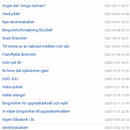
Suger det i bingo-tarmen?
2021-05-17 20:57
Glad påsk!
2021-04-03 16:48
Nya idrottsrabatter!
2021-04-01 18:22
Bingolottoförsäljning till påsk!
2021-03-28 23:10
Snart årsmöte!
2021-03-14 23:01
Till minne av en saknad medlem och vän
2021-03-06 19:59
Framflyttat årsmöte!
2021-01-30 22:44
Gott nytt år!
2020-12-31 18:21
Ni finns det nyårslotter igen!
2020-12-29 15:35
GOD JUL!
2020-12-24 22:08
Sista rycket!
2020-12-21 09:26
Hallar stängs!
2020-12-18 17:58
Bingolotter för uppesittarkväll och nyår!
2020-12-11 21:49
Vi säljer bingolotter till uppesittarkvällen!
2020-11-21 22:30
Ingen Gåsalunk i år...
2020-10-05 23:13
Idrottsrabatten!
2020-10-02 16:18