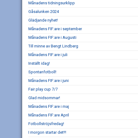
Månadens tidningsurklipp
Gåsalunken 2024
Glädjande nyhet!
Månadens FIF:are i september
Månadens FIF:are i Augusti
Till minne av Bengt Lindberg
Månadens FIF:are i juli
Inställt idag!
Spontanfotboll!
Månadens FIF:are i juni
Fair play cup 7/7
Glad midsommar!
Månadens FIF:are i maj
Månadens FIF:are April
Fotbollströjsfredag!
I morgon startar det!!!