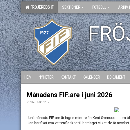
FRÖJEREDS IF
SEKTIONER
FOTBOLL
ARKIV 
FRÖ
HEM
NYHETER
KONTAKT
KALENDER
DOKUMENT
Månadens FIF:are i juni 2026
2026-07-05 11:25
Juni månads FIF:are är ingen mindre än Kent Svensson som b
Han har fixat nya vattenflaskor till herrlaget vilket de är myck