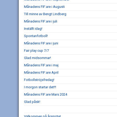
Månadens FIF:are i Augusti
Till minne av Bengt Lindberg
Månadens FIF:are i juli
Inställt idag!
Spontanfotboll!
Månadens FIF:are i juni
Fair play cup 7/7
Glad midsommar!
Månadens FIF:are i maj
Månadens FIF:are April
Fotbollströjsfredag!
I morgon startar det!!!
Månadens FIF:are Mars 2024
Glad påsk!
Välkommen på årsmöte!