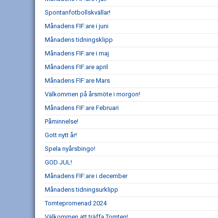
Spontanfotbollskvällar!
Månadens FIF:are i juni
Månadens tidningsklipp
Månadens FIF:are i maj
Månadens FIF:are april
Månadens FIF:are Mars
Välkommen på årsmöte i morgon!
Månadens FIF:are Februari
Påminnelse!
Gott nytt år!
Spela nyårsbingo!
GOD JUL!
Månadens FIF:are i december
Månadens tidningsurklipp
Tomtepromenad 2024
Välkommen att träffa Tomten!