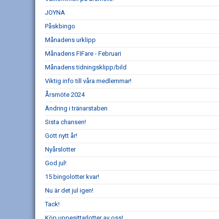
JOYNA
Påskbingo
Månadens urklipp
Månadens FIFare - Februari
Månadens tidningsklipp/bild
Viktig info till våra medlemmar!
Årsmöte 2024
Ändring i tränarstaben
Sista chansen!
Gott nytt år!
Nyårslotter
God jul!
15 bingolotter kvar!
Nu är det jul igen!
Tack!
Köp uppesittarlotter av oss!