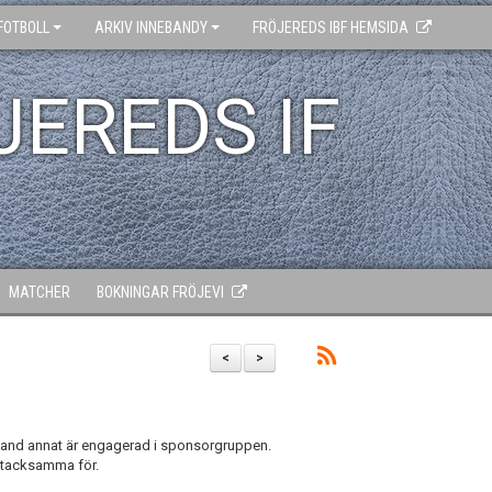
FOTBOLL
ARKIV INNEBANDY
FRÖJEREDS IBF HEMSIDA
JEREDS IF
MATCHER
BOKNINGAR FRÖJEVI
<
>
land annat är engagerad i sponsorgruppen.
et tacksamma för.