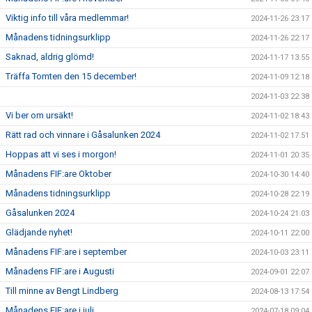
Viktig info till våra medlemmar!
2024-11-26 23:17
Månadens tidningsurklipp
2024-11-26 22:17
Saknad, aldrig glömd!
2024-11-17 13:55
Träffa Tomten den 15 december!
2024-11-09 12:18
2024-11-03 22:38
Vi ber om ursäkt!
2024-11-02 18:43
Rätt rad och vinnare i Gåsalunken 2024
2024-11-02 17:51
Hoppas att vi ses i morgon!
2024-11-01 20:35
Månadens FIF:are Oktober
2024-10-30 14:40
Månadens tidningsurklipp
2024-10-28 22:19
Gåsalunken 2024
2024-10-24 21:03
Glädjande nyhet!
2024-10-11 22:00
Månadens FIF:are i september
2024-10-03 23:11
Månadens FIF:are i Augusti
2024-09-01 22:07
Till minne av Bengt Lindberg
2024-08-13 17:54
Månadens FIF:are i juli
2024-07-18 09:04