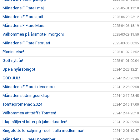
Månadens FIF:are i maj
2025-05-31 11:18
Månadens FIF:are april
2025-04-29 23:12
Månadens FIF:are Mars
2025-04-06 18:19
Välkommen på årsmöte i morgon!
2025-03-29 19:50
Månadens FIF:are Februari
2025-03-05 08:35
Påminnelse!
2025-01-07 21:52
Gott nytt år!
2025-01-01 00:04
Spela nyårsbingo!
2024-12-28 12:21
GOD JUL!
2024-12-23 23:39
Månadens FIF:are i december
2024-12-23 09:58
Månadens tidningsurklipp
2024-12-17 23:45
Tomtepromenad 2024
2024-12-15 17:00
Välkommen att träffa Tomten!
2024-12-14 23:10
Idag säljer vi lotter på julmarknaden!
2024-12-07 09:54
Bingolottoförsäljning - se hit alla medlemmar!
2024-12-01 10:47
Månadens FIF:are i november
2024-11-30 09:46