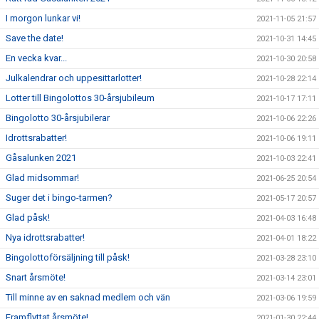
I morgon lunkar vi!
2021-11-05 21:57
Save the date!
2021-10-31 14:45
En vecka kvar...
2021-10-30 20:58
Julkalendrar och uppesittarlotter!
2021-10-28 22:14
Lotter till Bingolottos 30-årsjubileum
2021-10-17 17:11
Bingolotto 30-årsjubilerar
2021-10-06 22:26
Idrottsrabatter!
2021-10-06 19:11
Gåsalunken 2021
2021-10-03 22:41
Glad midsommar!
2021-06-25 20:54
Suger det i bingo-tarmen?
2021-05-17 20:57
Glad påsk!
2021-04-03 16:48
Nya idrottsrabatter!
2021-04-01 18:22
Bingolottoförsäljning till påsk!
2021-03-28 23:10
Snart årsmöte!
2021-03-14 23:01
Till minne av en saknad medlem och vän
2021-03-06 19:59
Framflyttat årsmöte!
2021-01-30 22:44