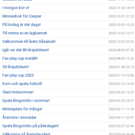
I morgon kör vi!
2023-11-03 18:19
Minnesbok för Casper
2023-10-31 21:22
På lördag är det dags!
2023-10-29 10:25
Till minne av en lagkamrat
2023-10-22 10:11
Välkommen till årets Gåsalunk!
2023-10-02 23:24
Igår var det 80-årsjubileum!
2023-08-09 07:55
Fair play cup inställt!
2023-08-03 15:25
50-årsjubileum!
2023-07-28 22:13
Fair play cup 2023
2023-07-19 10:06
Kom och spela fotboll!
2023-07-12 14:09
Glad midsommar!
2023-06-23 12:27
Spela Bingolotto i sommar!
2023-06-20 18:27
Mötesplats för många!
2023-06-11 11:33
Årsmöte i snöväder
2023-04-11 22:57
Spela Bingolotto på påskdagen!
2023-03-27 22:44
Välkomna på årsmöte idag!
2023-03-26 09:48