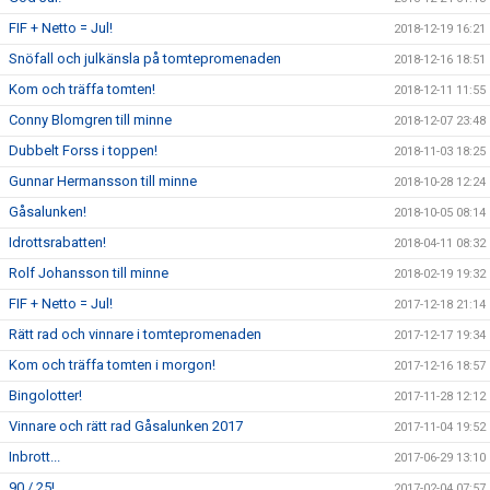
FIF + Netto = Jul!
2018-12-19 16:21
Snöfall och julkänsla på tomtepromenaden
2018-12-16 18:51
Kom och träffa tomten!
2018-12-11 11:55
Conny Blomgren till minne
2018-12-07 23:48
Dubbelt Forss i toppen!
2018-11-03 18:25
Gunnar Hermansson till minne
2018-10-28 12:24
Gåsalunken!
2018-10-05 08:14
Idrottsrabatten!
2018-04-11 08:32
Rolf Johansson till minne
2018-02-19 19:32
FIF + Netto = Jul!
2017-12-18 21:14
Rätt rad och vinnare i tomtepromenaden
2017-12-17 19:34
Kom och träffa tomten i morgon!
2017-12-16 18:57
Bingolotter!
2017-11-28 12:12
Vinnare och rätt rad Gåsalunken 2017
2017-11-04 19:52
Inbrott...
2017-06-29 13:10
90 / 25!
2017-02-04 07:57