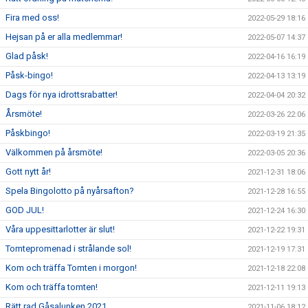
Fira med oss!
2022-05-29 18:16
Hejsan på er alla medlemmar!
2022-05-07 14:37
Glad påsk!
2022-04-16 16:19
Påsk-bingo!
2022-04-13 13:19
Dags för nya idrottsrabatter!
2022-04-04 20:32
Årsmöte!
2022-03-26 22:06
Påskbingo!
2022-03-19 21:35
Välkommen på årsmöte!
2022-03-05 20:36
Gott nytt år!
2021-12-31 18:06
Spela Bingolotto på nyårsafton?
2021-12-28 16:55
GOD JUL!
2021-12-24 16:30
Våra uppesittarlotter är slut!
2021-12-22 19:31
Tomtepromenad i strålande sol!
2021-12-19 17:31
Kom och träffa Tomten i morgon!
2021-12-18 22:08
Kom och träffa tomten!
2021-12-11 19:13
Rätt rad Gåsalunken 2021
2021-11-06 18:12