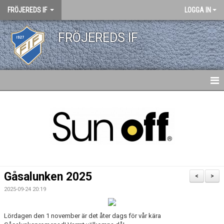
FRÖJEREDS IF
LOGGA IN
FRÖJEREDS IF
HEM
NYHETER
KONTAKT
KALENDER
Gåsalunken 2025
<
>
DOKUMENT
2025-09-24 20:19
MATCHER
Lördagen den 1 november är det åter dags för vår kära