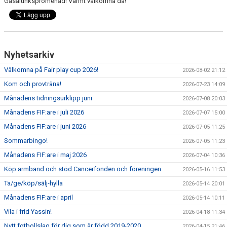
Gåsalunkspromenad! Varmt välkomna då!
BOKNINGAR FRÖJEVI
Nyhetsarkiv
Välkomna på Fair play cup 2026!
2026-08-02 21:12
Kom och provträna!
2026-07-23 14:09
Månadens tidningsurklipp juni
2026-07-08 20:03
Månadens FIF:are i juli 2026
2026-07-07 15:00
Månadens FIF:are i juni 2026
2026-07-05 11:25
Sommarbingo!
2026-07-05 11:23
Månadens FIF:are i maj 2026
2026-07-04 10:36
Köp armband och stöd Cancerfonden och föreningen
2026-05-16 11:53
Ta/ge/köp/sälj-hylla
2026-05-14 20:01
Månadens FIF:are i april
2026-05-14 10:11
Vila i frid Yassin!
2026-04-18 11:34
Nytt fotbollslag för dig som är född 2019-2020
2026-04-15 21:46