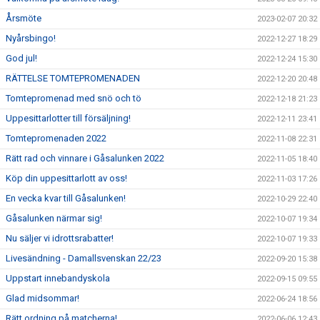
Årsmöte
2023-02-07 20:32
Nyårsbingo!
2022-12-27 18:29
God jul!
2022-12-24 15:30
RÄTTELSE TOMTEPROMENADEN
2022-12-20 20:48
Tomtepromenad med snö och tö
2022-12-18 21:23
Uppesittarlotter till försäljning!
2022-12-11 23:41
Tomtepromenaden 2022
2022-11-08 22:31
Rätt rad och vinnare i Gåsalunken 2022
2022-11-05 18:40
Köp din uppesittarlott av oss!
2022-11-03 17:26
En vecka kvar till Gåsalunken!
2022-10-29 22:40
Gåsalunken närmar sig!
2022-10-07 19:34
Nu säljer vi idrottsrabatter!
2022-10-07 19:33
Livesändning - Damallsvenskan 22/23
2022-09-20 15:38
Uppstart innebandyskola
2022-09-15 09:55
Glad midsommar!
2022-06-24 18:56
Rätt ordning på matcherna!
2022-06-06 12:43