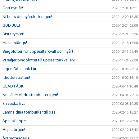
Gott nytt år!
2020-12-31 18:21
Ni finns det nyårslotter igen!
2020-12-29 15:35
GOD JUL!
2020-12-24 22:08
Sista rycket!
2020-12-21 09:26
Hallar stängs!
2020-12-18 17:58
Bingolotter för uppesittarkväll och nyår!
2020-12-11 21:49
Vi säljer bingolotter till uppesittarkvällen!
2020-11-21 22:30
Ingen Gåsalunk i år...
2020-10-05 23:13
Idrottsrabatten!
2020-10-02 16:18
GLAD PÅSK!
2020-04-11 10:48
Nu säljer vi idrottsrabatter igen!
2020-04-01 22:15
En vecka kvar...
2020-03-08 10:35
Lämna dina tomburkar till oss!
2020-02-15 18:27
Spin of hope
2020-02-12 20:50
Heja Jörgen!
2020-02-12 18:42
Årsmötesdags!
2020-02-02 21:17