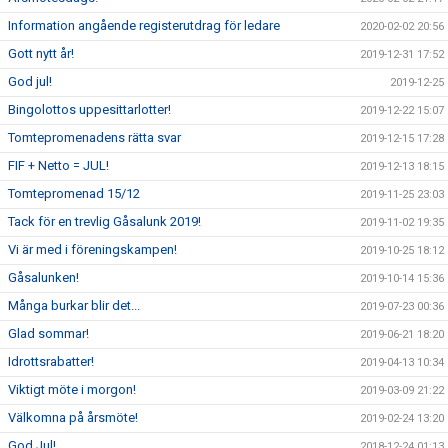
Information angående registerutdrag för ledare
2020-02-02 20:56
Gott nytt år!
2019-12-31 17:52
God jul!
2019-12-25
Bingolottos uppesittarlotter!
2019-12-22 15:07
Tomtepromenadens rätta svar
2019-12-15 17:28
FIF + Netto = JUL!
2019-12-13 18:15
Tomtepromenad 15/12
2019-11-25 23:03
Tack för en trevlig Gåsalunk 2019!
2019-11-02 19:35
Vi är med i föreningskampen!
2019-10-25 18:12
Gåsalunken!
2019-10-14 15:36
Många burkar blir det...
2019-07-23 00:36
Glad sommar!
2019-06-21 18:20
Idrottsrabatter!
2019-04-13 10:34
Viktigt möte i morgon!
2019-03-09 21:22
Välkomna på årsmöte!
2019-02-24 13:20
God Jul!
2018-12-24 01:13